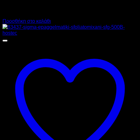
11.128,00
€
χωρίς ΦΠΑ
8.346,00
€
χωρίς ΦΠΑ
13.798,72
€
με ΦΠΑ
10.349,04
€
με ΦΠΑ
Προσθήκη στο καλάθι