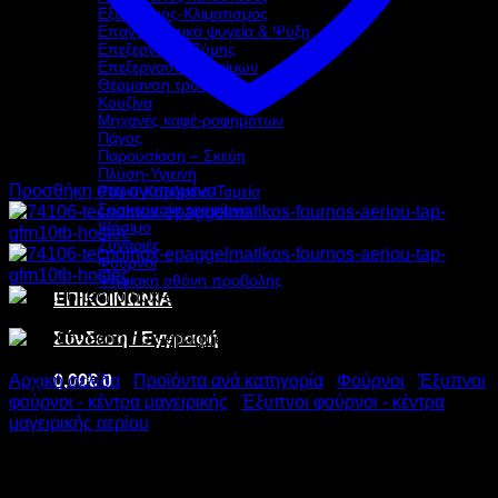
Εξαερισμός-Κλιματισμός
Επαγγελματικά ψυγεία & Ψύξη
Επεξεργασία Ζύμης
Επεξεργασία τροφίμων
Θέρμανση τροφίμων
Κουζίνα
Μηχανές καφέ-ροφημάτων
Πάγος
Παρουσίαση – Σκεύη
Πλύση-Υγιεινή
Προσθήκη στα αγαπημένα
Ράφια-Καρότσια-Ταμεία
Συσκευασία τροφίμων
Ψήσιμο
Ζυγαριές
Φούρνοι
Ψηφιακή οθόνη προβολής
ΕΠΙΚΟΙΝΩΝΙΑ
Σύνδεση / Εγγραφή
0,00
€
0
Αρχική σελίδα
/
Προϊόντα ανά κατηγορία
/
Φούρνοι
/
Έξυπνοι
φούρνοι - κέντρα μαγειρικής
/
Έξυπνοι φούρνοι - κέντρα
μαγειρικής αερίου
TECNOINOX