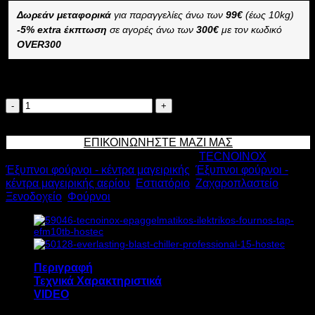
Δωρεάν μεταφορικά
για παραγγελίες άνω των
99€
(έως 10kg)
-5% extra έκπτωση
σε αγορές άνω των
300€
με τον κωδικό
OVER300
Διαθέσιμο κατόπιν παραγγελίας
TECNOINOX
ΕΠΑΓΓΕΛΜΑΤΙΚΟΣ
Προσθήκη στο καλάθι
ΦΟΥΡΝΟΣ
ΕΠΙΚΟΙΝΩΝΗΣΤΕ ΜΑΖΙ ΜΑΣ
ΑΕΡΙΟΥ
Κωδικός προϊόντος:
5828
Κατηγορίες:
TECNOINOX
,
TAP
Έξυπνοι φούρνοι - κέντρα μαγειρικής
,
Έξυπνοι φούρνοι -
GFM10TB
κέντρα μαγειρικής αερίου
,
Εστιατόριο
,
Ζαχαροπλαστείο
,
23+0,5kW
Ξενοδοχείο
,
Φούρνοι
Υ102xΠ89xΒ80cm
ποσότητα
Περιγραφή
Τεχνικά Χαρακτηριστικά
VIDEO