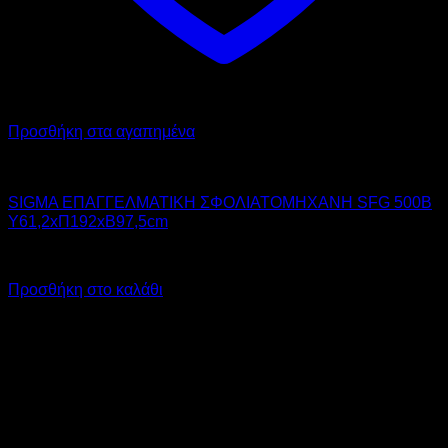
Προσθήκη στα αγαπημένα
SIGMA
SIGMA ΕΠΑΓΓΕΛΜΑΤΙΚΗ ΣΦΟΛΙΑΤΟΜΗΧΑΝΗ SFG 500B
Υ61,2xΠ192xΒ97,5cm
Call for Price
Προσθήκη στο καλάθι
V