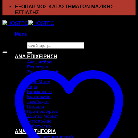
ΕΞΟΠΛΙΣΜΟΣ ΚΑΤΑΣΤΗΜΑΤΩΝ ΜΑΖΙΚΗΣ
ΕΣΤΙΑΣΗΣ
Menu
Αναζήτηση
Προσφορά!
για:
ΑΝΑ ΕΠΙΧΕΙΡΗΣΗ
Αναψυκτήριο
Εστιατόριο
Ζαχαροπλαστείο
Ιχθυοπωλείο
Καφέ-Μπαρ
Κάβα
Καφεκοπτείο
Κρεοπωλείο
Ξενοδοχείο
Πιτσαρία
Πρατήριο Άρτου
Σούπερ Μάρκετ
Ψητοπωλείο
Ανθοπωλείο
ΑΝΑ ΚΑΤΗΓΟΡΙΑ
Ανοξείδωτες κατασκευές