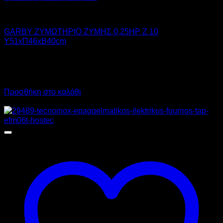
GARBY
GARBY ΖΥΜΩΤΗΡΙΟ ΖΥΜΗΣ 0,25HP Z 10
Υ51xΠ46xΒ40cm
850,00
€
χωρίς ΦΠΑ
638,00
€
χωρίς ΦΠΑ
1.054,00
€
με ΦΠΑ
791,12
€
με ΦΠΑ
Προσθήκη στο καλάθι
Προσφορά!