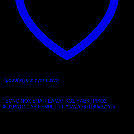
Προσθήκη στα αγαπημένα
TECNOINOX
TECNOINOX ΕΠΑΓΓΕΛΜΑΤΙΚΟΣ ΗΛΕΚΤΡΙΚΟΣ
ΦΟΥΡΝΟΣ TAP EFM06T 10,25kW Υ74xΠ89xΒ72cm
12.488,00
€
χωρίς ΦΠΑ
8.992,00
€
χωρίς ΦΠΑ
15.485,12
€
με ΦΠΑ
11.150,08
€
με ΦΠΑ