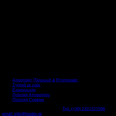
T
Αποστολή, Πληρωμή & Επιστροφές
Σχετικά με εμάς
Επικοινωνία
Πολιτική Απορρήτου
Πολιτική Cookies
Καβαλάρι Λαγκαδάς ΤΚ: 57200 -
Τηλ. (+30) 2321321506
-
email: info@hostec.gr