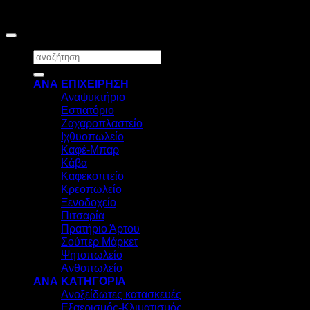
©2026
HOSTEC
|
Digital Marketing by friendsconsulting
Αναζήτηση
για:
ΑΝΑ ΕΠΙΧΕΙΡΗΣΗ
Αναψυκτήριο
Εστιατόριο
Ζαχαροπλαστείο
Ιχθυοπωλείο
Καφέ-Μπαρ
Κάβα
Καφεκοπτείο
Κρεοπωλείο
Ξενοδοχείο
Πιτσαρία
Πρατήριο Άρτου
Σούπερ Μάρκετ
Ψητοπωλείο
Ανθοπωλείο
ΑΝΑ ΚΑΤΗΓΟΡΙΑ
Ανοξείδωτες κατασκευές
Εξαερισμός-Κλιματισμός