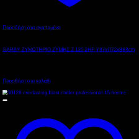
Προσθήκη στα αγαπημένα
GARBY
GARBY ΖΥΜΩΤΗΡΙΟ ΖΥΜΗΣ Z 120 2HP Υ87xΠ72xΒ88cm
5.100,00
€
χωρίς ΦΠΑ
3.825,00
€
χωρίς ΦΠΑ
6.324,00
€
με ΦΠΑ
4.743,00
€
με ΦΠΑ
Προσθήκη στο καλάθι
Προσφορά!