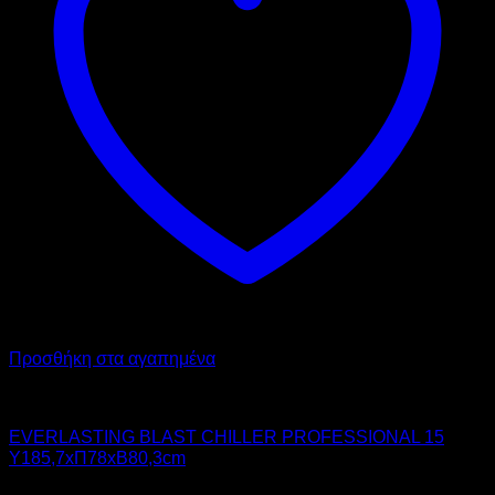
Προσθήκη στα αγαπημένα
Chiller - Freezer
EVERLASTING BLAST CHILLER PROFESSIONAL 15
Υ185,7xΠ78xΒ80,3cm