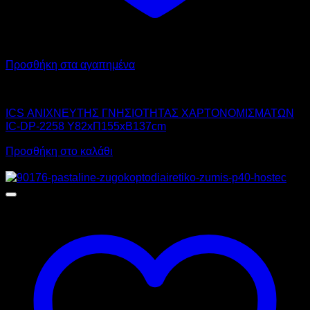
Προσθήκη στα αγαπημένα
ICS
ICS ΑΝΙΧΝΕΥΤΗΣ ΓΝΗΣΙΟΤΗΤΑΣ ΧΑΡΤΟΝΟΜΙΣΜΑΤΩΝ
IC-DP-2258 Υ82xΠ155xΒ137cm
Προσθήκη στο καλάθι
Αυτό
Προσφορά!
το
προϊόν
έχει
πολλαπλές
παραλλαγές.
Οι
επιλογές
μπορούν
να
επιλεγούν
στη