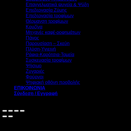
Επαγγελματικά ψυγεία & Ψύξη
Επεξεργασία Ζύμης
Επεξεργασία τροφίμων
Θέρμανση τροφίμων
Κουζίνα
Μηχανές καφέ-ροφημάτων
Πάγος
Παρουσίαση – Σκεύη
Πλύση-Υγιεινή
Ράφια-Καρότσια-Ταμεία
Συσκευασία τροφίμων
Ψήσιμο
Ζυγαριές
Φούρνοι
Ψηφιακή οθόνη προβολής
ΕΠΙΚΟΙΝΩΝΙΑ
Σύνδεση / Εγγραφή