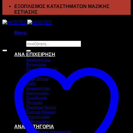
ΕΞΟΠΛΙΣΜΟΣ ΚΑΤΑΣΤΗΜΑΤΩΝ ΜΑΖΙΚΗΣ
ΕΣΤΙΑΣΗΣ
Menu
Αναζήτηση
Προσφορά!
για:
ΑΝΑ ΕΠΙΧΕΙΡΗΣΗ
Αναψυκτήριο
Εστιατόριο
Ζαχαροπλαστείο
Ιχθυοπωλείο
Καφέ-Μπαρ
Κάβα
Καφεκοπτείο
Κρεοπωλείο
Ξενοδοχείο
Πιτσαρία
Πρατήριο Άρτου
Σούπερ Μάρκετ
Ψητοπωλείο
Ανθοπωλείο
ΑΝΑ ΚΑΤΗΓΟΡΙΑ
Ανοξείδωτες κατασκευές