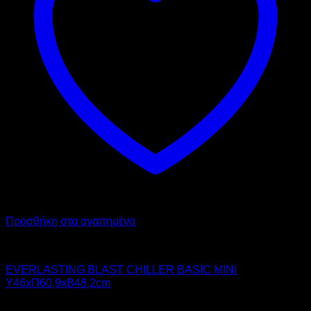
Προσθήκη στα αγαπημένα
Chiller - Freezer
EVERLASTING BLAST CHILLER BASIC MINI
Υ46xΠ60,9xΒ48,2cm