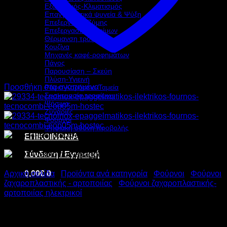
Εξαερισμός-Κλιματισμός
Επαγγελματικά ψυγεία & Ψύξη
Επεξεργασία Ζύμης
Επεξεργασία τροφίμων
Θέρμανση τροφίμων
Κουζίνα
Μηχανές καφέ-ροφημάτων
Πάγος
Παρουσίαση – Σκεύη
Πλύση-Υγιεινή
Προσθήκη στα αγαπημένα
Ράφια-Καρότσια-Ταμεία
Συσκευασία τροφίμων
Ψήσιμο
Ζυγαριές
Φούρνοι
Ψηφιακή οθόνη προβολής
ΕΠΙΚΟΙΝΩΝΙΑ
Σύνδεση / Εγγραφή
0,00
€
0
Αρχική σελίδα
/
Προϊόντα ανά κατηγορία
/
Φούρνοι
/
Φούρνοι
ζαχαροπλαστικής - αρτοποιίας
/
Φούρνοι ζαχαροπλαστικής-
αρτοποιίας ηλεκτρικοί
TECNOINOX