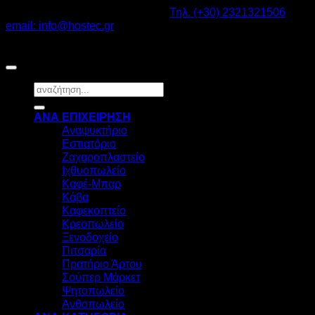
Καβαλάρι Λαγκαδάς ΤΚ: 57200 -
Τηλ. (+30) 2321321506
-
email: info@hostec.gr
©2026
HOSTEC
|
Digital Marketing by friendsconsulting
Αναζήτηση
για:
ΑΝΑ ΕΠΙΧΕΙΡΗΣΗ
Αναψυκτήριο
Εστιατόριο
Ζαχαροπλαστείο
Ιχθυοπωλείο
Καφέ-Μπαρ
Κάβα
Καφεκοπτείο
Κρεοπωλείο
Ξενοδοχείο
Πιτσαρία
Πρατήριο Άρτου
Σούπερ Μάρκετ
Ψητοπωλείο
Ανθοπωλείο