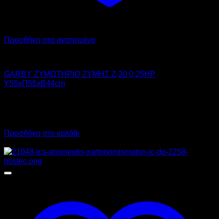
Προσθήκη στα αγαπημένα
GARBY
GARBY ΖΥΜΩΤΗΡΙΟ ΖΥΜΗΣ Z 20 0,25HP
Υ55xΠ55xΒ44cm
1.250,00
€
χωρίς ΦΠΑ
938,00
€
χωρίς ΦΠΑ
1.550,00
€
με ΦΠΑ
1.163,12
€
με ΦΠΑ
Προσθήκη στο καλάθι
Προσφορά!