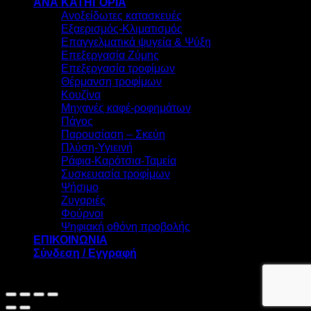
ΑΝΑ ΚΑΤΗΓΟΡΙΑ
Ανοξείδωτες κατασκευές
Εξαερισμός-Κλιματισμός
Επαγγελματικά ψυγεία & Ψύξη
Επεξεργασία Ζύμης
Επεξεργασία τροφίμων
Θέρμανση τροφίμων
Κουζίνα
Μηχανές καφέ-ροφημάτων
Πάγος
Παρουσίαση – Σκεύη
Πλύση-Υγιεινή
Ράφια-Καρότσια-Ταμεία
Συσκευασία τροφίμων
Ψήσιμο
Ζυγαριές
Φούρνοι
Ψηφιακή οθόνη προβολής
ΕΠΙΚΟΙΝΩΝΙΑ
Σύνδεση / Εγγραφή