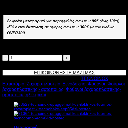
–
Δωρεάν μεταφορικά
για παραγγελίες άνω των
99€
(έως 10kg)
-5% extra έκπτωση
σε αγορές άνω των
300€
με τον κωδικό
OVER300
Διαθέσιμο κατόπιν παραγγελίας
TECNOINOX
ΕΠΑΓΓΕΛΜΑΤΙΚΟΣ
Προσθήκη στο καλάθι
ΗΛΕΚΤΡΙΚΟΣ
ΕΠΙΚΟΙΝΩΝΗΣΤΕ ΜΑΖΙ ΜΑΣ
ΦΟΥΡΝΟΣ
Κωδικός προϊόντος:
4223
Κατηγορίες:
TECNOINOX
,
ΖΑΧΑΡΟΠΛΑΣΤΙΚΗΣ
Εστιατόριο
,
Ζαχαροπλαστείο
,
Ξενοδοχείο
,
Φούρνοι
,
Φούρνοι
TECNOBAKE
ζαχαροπλαστικής - αρτοποιίας
,
Φούρνοι ζαχαροπλαστικής-
EOP05M
αρτοποιίας ηλεκτρικοί
8,25kW
Υ74xΠ93xΒ78,5cm
ποσότητα
Περιγραφή