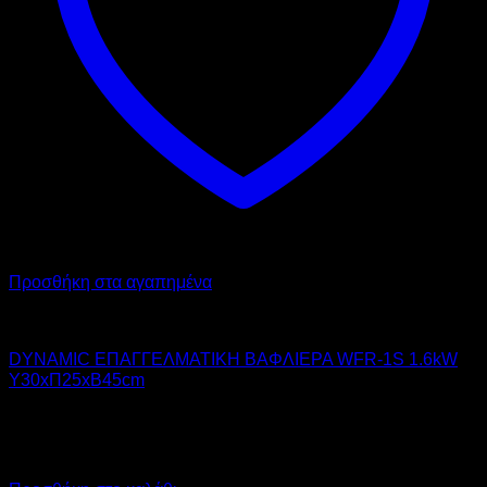
Προσθήκη στα αγαπημένα
DYNAMIC
DYNAMIC ΕΠΑΓΓΕΛΜΑΤΙΚΗ ΒΑΦΛΙΕΡΑ WFR-1S 1.6kW
Υ30xΠ25xΒ45cm
220,00
€
χωρίς ΦΠΑ
155,00
€
χωρίς ΦΠΑ
272,80
€
με ΦΠΑ
192,20
€
με ΦΠΑ