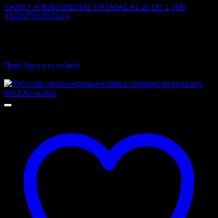
GARBY ΑΠΟΦΛΟΙΩΤΗΣ ΠΑΤΑΤΑΣ AL 25 DP 1,5HP
Υ103xΠ61xΒ72cm
3.590,00
€
χωρίς ΦΠΑ
2.695,00
€
χωρίς ΦΠΑ
4.451,60
€
με ΦΠΑ
3.341,80
€
με ΦΠΑ
Προσθήκη στο καλάθι
Προσφορά!