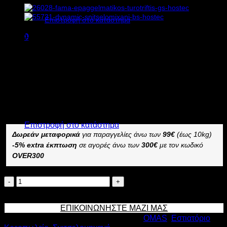
Κανένα προϊόν στο καλάθι σας.
Επιστροφή στο κατάστημα
2.350,00
€
χωρίς ΦΠΑ
0
2.030,00
€
χωρίς ΦΠΑ
Καλάθι
2.914,00
€
με ΦΠΑ
2.517,20
€
με ΦΠΑ
Διαθέσιμο από 1-3 ημέρες
ΕΠΑΓΓΕΛΜΑΤΙΚΗ ΣΝΙΤΣΕΛΟΜΗΧΑΝΗ OMAS INT 90
Κανένα προϊόν στο καλάθι σας.
–
Επιστροφή στο κατάστημα
Δωρεάν μεταφορικά
για παραγγελίες άνω των
99€
(έως 10kg)
-5% extra έκπτωση
σε αγορές άνω των
300€
με τον κωδικό
OVER300
OMAS
ΕΠΑΓΓΕΛΜΑΤΙΚΗ
Προσθήκη στο καλάθι
ΣΝΙΤΣΕΛΟΜΗΧΑΝΗ
ΕΠΙΚΟΙΝΩΝΗΣΤΕ ΜΑΖΙ ΜΑΣ
INT
Κωδικός προϊόντος:
1794
Κατηγορίες:
OMAS
,
Εστιατόριο
,
90