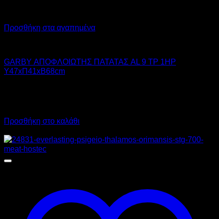
Προσθήκη στα αγαπημένα
GARBY
GARBY ΑΠΟΦΛΟΙΩΤΗΣ ΠΑΤΑΤΑΣ AL 9 TP 1HP
Υ47xΠ41xΒ68cm
2.050,00
€
χωρίς ΦΠΑ
1.538,00
€
χωρίς ΦΠΑ
2.542,00
€
με ΦΠΑ
1.907,12
€
με ΦΠΑ
Προσθήκη στο καλάθι
Προσφορά!