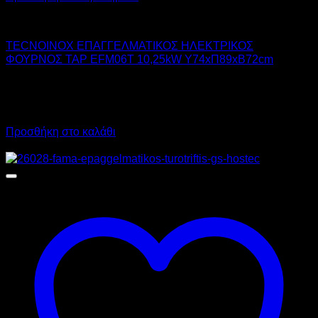
TECNOINOX
TECNOINOX ΕΠΑΓΓΕΛΜΑΤΙΚΟΣ ΗΛΕΚΤΡΙΚΟΣ
ΦΟΥΡΝΟΣ TAP EFM06T 10,25kW Υ74xΠ89xΒ72cm
12.488,00
€
χωρίς ΦΠΑ
8.992,00
€
χωρίς ΦΠΑ
15.485,12
€
με ΦΠΑ
11.150,08
€
με ΦΠΑ
Προσθήκη στο καλάθι
Προσφορά!