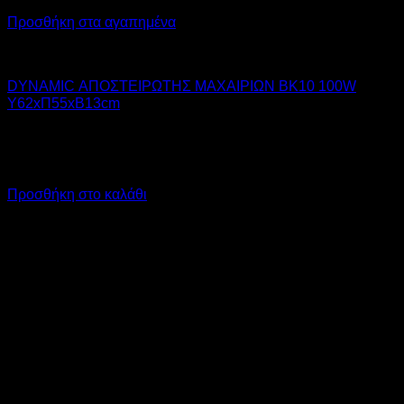
Προσθήκη στα αγαπημένα
DYNAMIC
DYNAMIC ΑΠΟΣΤΕΙΡΩΤΗΣ ΜΑΧΑΙΡΙΩΝ BK10 100W
Υ62xΠ55xΒ13cm
370,00
€
χωρίς ΦΠΑ
260,00
€
χωρίς ΦΠΑ
458,80
€
με ΦΠΑ
322,40
€
με ΦΠΑ
Προσθήκη στο καλάθι
V