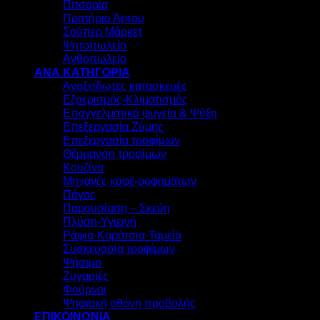
Πιτσαρία
Πρατήριο Άρτου
Σούπερ Μάρκετ
Ψητοπωλείο
Ανθοπωλείο
ΑΝΑ ΚΑΤΗΓΟΡΙΑ
Ανοξείδωτες κατασκευές
Εξαερισμός-Κλιματισμός
Επαγγελματικά ψυγεία & Ψύξη
Επεξεργασία Ζύμης
Επεξεργασία τροφίμων
Θέρμανση τροφίμων
Κουζίνα
Μηχανές καφέ-ροφημάτων
Πάγος
Παρουσίαση – Σκεύη
Πλύση-Υγιεινή
Ράφια-Καρότσια-Ταμεία
Συσκευασία τροφίμων
Ψήσιμο
Ζυγαριές
Φούρνοι
Ψηφιακή οθόνη προβολής
ΕΠΙΚΟΙΝΩΝΙΑ