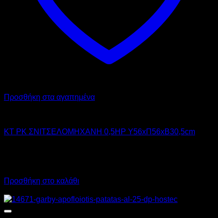
Προσθήκη στα αγαπημένα
KT
KT PK ΣΝΙΤΣΕΛΟΜΗΧΑΝΗ 0,5HP Υ56xΠ56xΒ30,5cm
3.700,00
€
χωρίς ΦΠΑ
2.590,00
€
χωρίς ΦΠΑ
4.588,00
€
με ΦΠΑ
3.211,60
€
με ΦΠΑ
Προσθήκη στο καλάθι
Προσφορά!