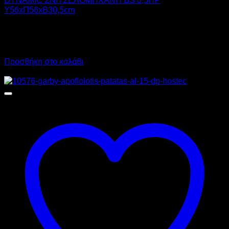
DYNAMIC ΣΝΙΤΣΕΛΟΜΗΧΑΝΗ BS 0,5HP
Υ56xΠ56xΒ30,5cm
1.200,00
€
χωρίς ΦΠΑ
840,00
€
χωρίς ΦΠΑ
1.488,00
€
με ΦΠΑ
1.041,60
€
με ΦΠΑ
Προσθήκη στο καλάθι
Προσφορά!