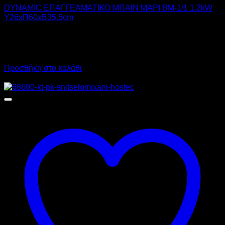
DYNAMIC ΕΠΑΓΓΕΛΜΑΤΙΚΟ ΜΠΑΙΝ ΜΑΡΙ BM-1/1 1.2kW
Υ26xΠ60xΒ35.5cm
180,00
€
χωρίς ΦΠΑ
126,00
€
χωρίς ΦΠΑ
223,20
€
με ΦΠΑ
156,24
€
με ΦΠΑ
Προσθήκη στο καλάθι
Προσφορά!