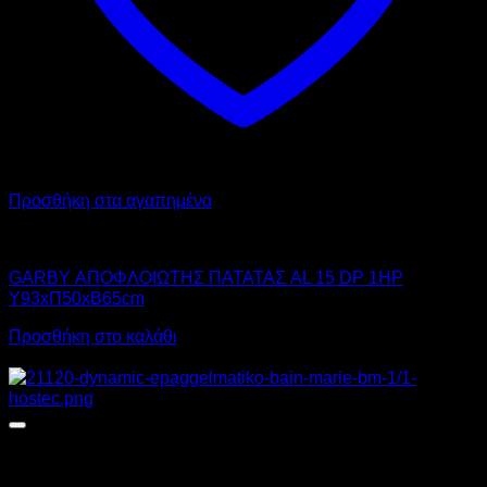
Προσθήκη στα αγαπημένα
GARBY
GARBY ΑΠΟΦΛΟΙΩΤΗΣ ΠΑΤΑΤΑΣ AL 15 DP 1HP
Υ93xΠ50xΒ65cm
Προσθήκη στο καλάθι
Αυτό
Προσφορά!
το
προϊόν
έχει
πολλαπλές
παραλλαγές.
Οι