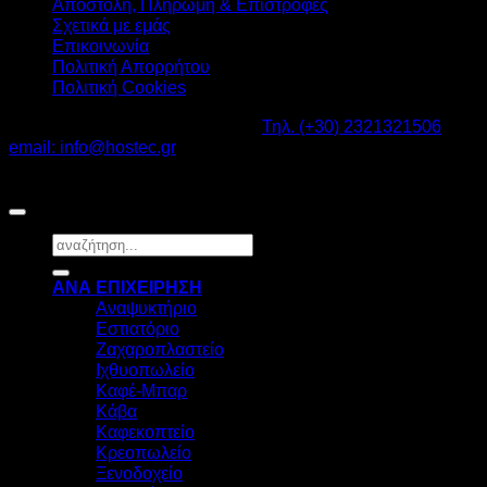
Αποστολή, Πληρωμή & Επιστροφές
Σχετικά με εμάς
Επικοινωνία
Πολιτική Απορρήτου
Πολιτική Cookies
Καβαλάρι Λαγκαδάς ΤΚ: 57200 -
Τηλ. (+30) 2321321506
-
email: info@hostec.gr
©2026
HOSTEC
|
Digital Marketing by friendsconsulting
Αναζήτηση
για:
ΑΝΑ ΕΠΙΧΕΙΡΗΣΗ
Αναψυκτήριο
Εστιατόριο
Ζαχαροπλαστείο
Ιχθυοπωλείο
Καφέ-Μπαρ
Κάβα
Καφεκοπτείο
Κρεοπωλείο
Ξενοδοχείο