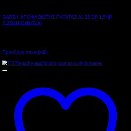
GARBY
GARBY ΑΠΟΦΛΟΙΩΤΗΣ ΠΑΤΑΤΑΣ AL 25 DP 1,5HP
Υ103xΠ61xΒ72cm
3.590,00
€
χωρίς ΦΠΑ
2.695,00
€
χωρίς ΦΠΑ
4.451,60
€
με ΦΠΑ
3.341,80
€
με ΦΠΑ
Προσθήκη στο καλάθι
Προσφορά!