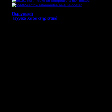
Περιγραφή
Τεχνικά Χαρακτηριστικά
Η σαλαμάνδρα GRILL BAR1000 διαθέτει:
2 αντιστάσεις πάνω
2 αντιστάσεις κάτω
Εσωτερικές διαστάσεις 35 x 24 cm
Χρονοδιακόπτη 15 λεπτών
Αντιστάσεις τύπου Infra-red 1050 °C
ΜΟΝΤΕΛΟ
BAR1000
ΙΣΧΥΣ
2 kW