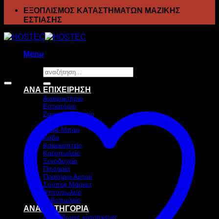
ΕΞΟΠΛΙΣΜΟΣ ΚΑΤΑΣΤΗΜΑΤΩΝ ΜΑΖΙΚΗΣ
ΕΣΤΙΑΣΗΣ
Menu
Αναζήτηση
Προσφορά!
για:
ΑΝΑ ΕΠΙΧΕΙΡΗΣΗ
Αναψυκτήριο
Εστιατόριο
Ζαχαροπλαστείο
Ιχθυοπωλείο
Καφέ-Μπαρ
Κάβα
Καφεκοπτείο
Κρεοπωλείο
Ξενοδοχείο
Πιτσαρία
Πρατήριο Άρτου
Σούπερ Μάρκετ
Ψητοπωλείο
Ανθοπωλείο
ΑΝΑ ΚΑΤΗΓΟΡΙΑ
Ανοξείδωτες κατασκευές