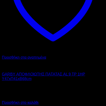
Προσθήκη στα αγαπημένα
GARBY
GARBY ΑΠΟΦΛΟΙΩΤΗΣ ΠΑΤΑΤΑΣ AL 9 TP 1HP
Υ47xΠ41xΒ68cm
2.050,00
€
χωρίς ΦΠΑ
1.538,00
€
χωρίς ΦΠΑ
2.542,00
€
με ΦΠΑ
1.907,12
€
με ΦΠΑ
Προσθήκη στο καλάθι