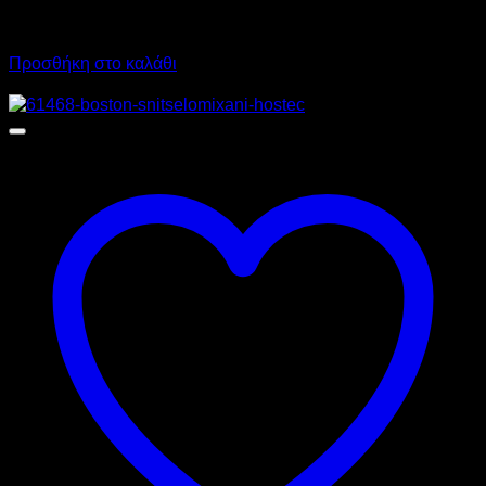
20.371,96
€
με ΦΠΑ
14.667,96
€
με ΦΠΑ
Προσθήκη στο καλάθι
Προσφορά!