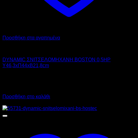
Προσθήκη στα αγαπημένα
DYNAMIC
DYNAMIC ΣΝΙΤΣΕΛΟΜΗΧΑΝΗ BOSTON 0,5HP
Υ46,3xΠ44xΒ21,8cm
1.700,00
€
χωρίς ΦΠΑ
1.160,00
€
χωρίς ΦΠΑ
2.108,00
€
με ΦΠΑ
1.438,40
€
με ΦΠΑ
Προσθήκη στο καλάθι
Προσφορά!