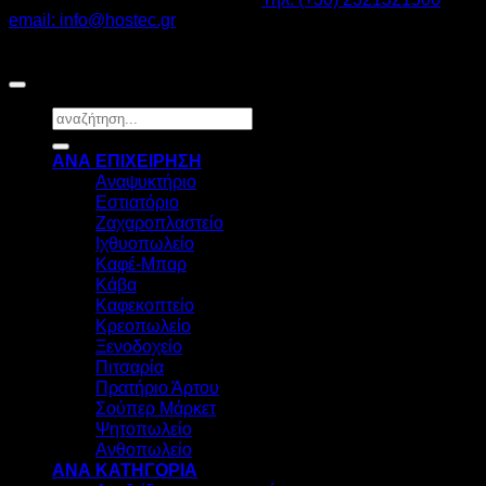
email: info@hostec.gr
©2026
HOSTEC
|
Digital Marketing by friendsconsulting
Αναζήτηση
για:
ΑΝΑ ΕΠΙΧΕΙΡΗΣΗ
Αναψυκτήριο
Εστιατόριο
Ζαχαροπλαστείο
Ιχθυοπωλείο
Καφέ-Μπαρ
Κάβα
Καφεκοπτείο
Κρεοπωλείο
Ξενοδοχείο
Πιτσαρία
Πρατήριο Άρτου
Σούπερ Μάρκετ
Ψητοπωλείο
Ανθοπωλείο
ΑΝΑ ΚΑΤΗΓΟΡΙΑ