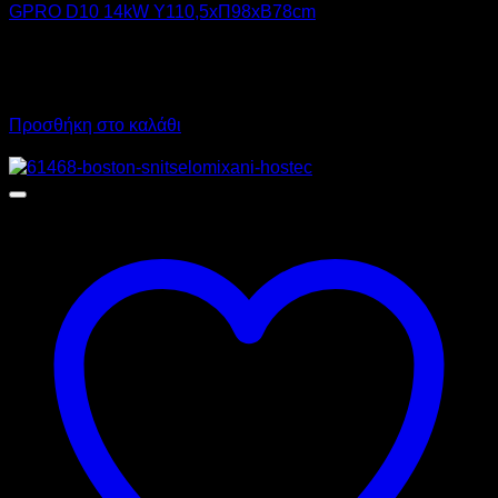
GPRO D10 14kW Υ110,5xΠ98xΒ78cm
6.700,00
€
χωρίς ΦΠΑ
5.025,00
€
χωρίς ΦΠΑ
8.308,00
€
με ΦΠΑ
6.231,00
€
με ΦΠΑ
Προσθήκη στο καλάθι
Προσφορά!