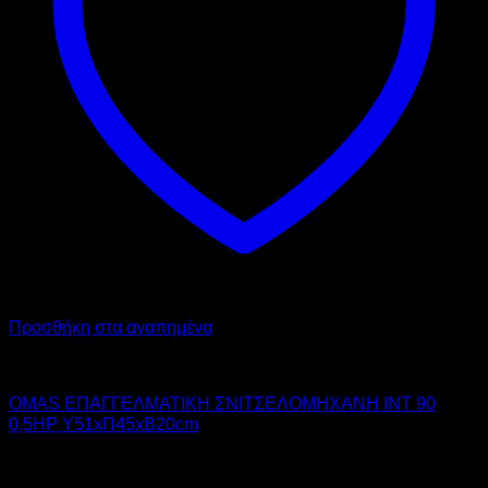
Προσθήκη στα αγαπημένα
OMAS
OMAS ΕΠΑΓΓΕΛΜΑΤΙΚΗ ΣΝΙΤΣΕΛΟΜΗΧΑΝΗ INT 90
0,5HP Υ51xΠ45xΒ20cm
2.350,00
€
χωρίς ΦΠΑ
2.030,00
€
χωρίς ΦΠΑ