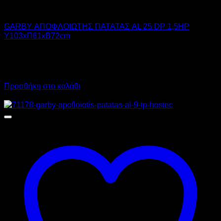
GARBY
GARBY ΑΠΟΦΛΟΙΩΤΗΣ ΠΑΤΑΤΑΣ AL 25 DP 1,5HP
Υ103xΠ61xΒ72cm
3.590,00
€
χωρίς ΦΠΑ
2.695,00
€
χωρίς ΦΠΑ
4.451,60
€
με ΦΠΑ
3.341,80
€
με ΦΠΑ
Προσθήκη στο καλάθι
Προσφορά!