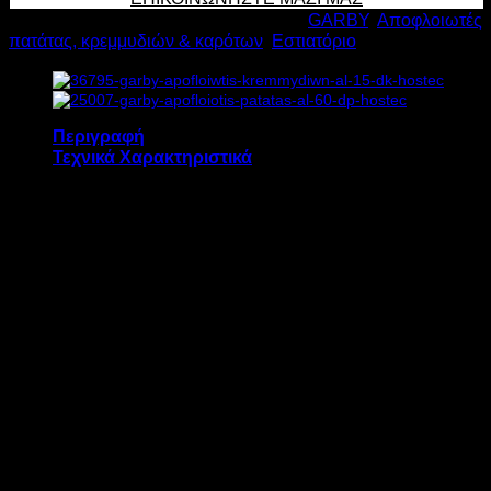
AL
Κωδικός προϊόντος:
1110
Κατηγορίες:
GARBY
,
Αποφλοιωτές
35
πατάτας, κρεμμυδιών & καρότων
,
Εστιατόριο
DP
2HP
Υ110xΠ61xΒ72cm
ποσότητα
Περιγραφή
Τεχνικά Χαρακτηριστικά
Ο αποφλοιωτής πατάτας GARBY AL 35 DP
διαθέτει:
Διάφανο πλαστικό καπάκι για τον έλεγχο
της διαδικασίας
Διακόπτη ασφαλείας στο καπάκι για άμεση
παύση λειτουργίας
Διακόπτη τύπου button On/Off
Διακόπτη έκτακτης ανάγκης για άμεση
παύση λειτουργίας