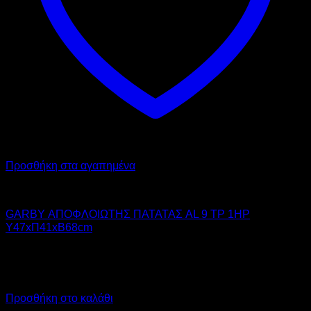
Προσθήκη στα αγαπημένα
GARBY
GARBY ΑΠΟΦΛΟΙΩΤΗΣ ΠΑΤΑΤΑΣ AL 9 TP 1HP
Υ47xΠ41xΒ68cm
2.050,00
€
χωρίς ΦΠΑ
1.538,00
€
χωρίς ΦΠΑ
2.542,00
€
με ΦΠΑ
1.907,12
€
με ΦΠΑ
Προσθήκη στο καλάθι
Προσφορά!