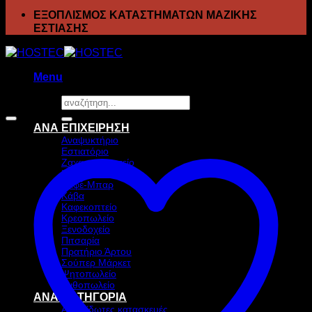
ΕΞΟΠΛΙΣΜΟΣ ΚΑΤΑΣΤΗΜΑΤΩΝ ΜΑΖΙΚΗΣ
ΕΣΤΙΑΣΗΣ
Menu
Αναζήτηση
Προσφορά!
για:
ΑΝΑ ΕΠΙΧΕΙΡΗΣΗ
Αναψυκτήριο
Εστιατόριο
Ζαχαροπλαστείο
Ιχθυοπωλείο
Καφέ-Μπαρ
Κάβα
Καφεκοπτείο
Κρεοπωλείο
Ξενοδοχείο
Πιτσαρία
Πρατήριο Άρτου
Σούπερ Μάρκετ
Ψητοπωλείο
Ανθοπωλείο
ΑΝΑ ΚΑΤΗΓΟΡΙΑ
Ανοξείδωτες κατασκευές