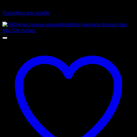
2.914,00
€
με ΦΠΑ
2.517,20
€
με ΦΠΑ
Προσθήκη στο καλάθι
Προσφορά!