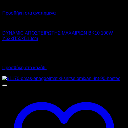
Προσθήκη στα αγαπημένα
DYNAMIC
DYNAMIC ΑΠΟΣΤΕΙΡΩΤΗΣ ΜΑΧΑΙΡΙΩΝ BK10 100W
Υ62xΠ55xΒ13cm
370,00
€
χωρίς ΦΠΑ
260,00
€
χωρίς ΦΠΑ
458,80
€
με ΦΠΑ
322,40
€
με ΦΠΑ
Προσθήκη στο καλάθι
Προσφορά!