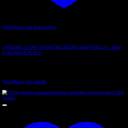
Προσθήκη στα αγαπημένα
DYNAMIC
DYNAMIC ΕΠΑΓΓΕΛΜΑΤΙΚΟ ΜΠΑΙΝ ΜΑΡΙ BM-1/2 1.2kW
Υ26xΠ60xΒ35.5cm
180,00
€
χωρίς ΦΠΑ
126,00
€
χωρίς ΦΠΑ
223,20
€
με ΦΠΑ
156,24
€
με ΦΠΑ
Προσθήκη στο καλάθι
Προσφορά!