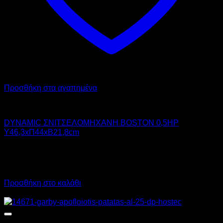
Προσθήκη στα αγαπημένα
DYNAMIC
DYNAMIC ΣΝΙΤΣΕΛΟΜΗΧΑΝΗ BOSTON 0,5HP
Υ46,3xΠ44xΒ21,8cm
1.700,00
€
χωρίς ΦΠΑ
1.160,00
€
χωρίς ΦΠΑ
2.108,00
€
με ΦΠΑ
1.438,40
€
με ΦΠΑ
Προσθήκη στο καλάθι
Προσφορά!