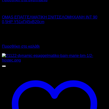
OMAS
OMAS ΕΠΑΓΓΕΛΜΑΤΙΚΗ ΣΝΙΤΣΕΛΟΜΗΧΑΝΗ INT 90
0,5HP Υ51xΠ45xΒ20cm
2.350,00
€
χωρίς ΦΠΑ
2.030,00
€
χωρίς ΦΠΑ
2.914,00
€
με ΦΠΑ
2.517,20
€
με ΦΠΑ
Προσθήκη στο καλάθι
Προσφορά!