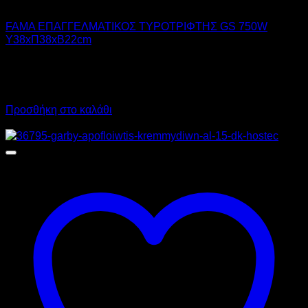
FAMA
FAMA ΕΠΑΓΓΕΛΜΑΤΙΚΟΣ ΤΥΡΟΤΡΙΦΤΗΣ GS 750W
Υ38xΠ38xΒ22cm
1.200,00
€
χωρίς ΦΠΑ
840,00
€
χωρίς ΦΠΑ
1.488,00
€
με ΦΠΑ
1.041,60
€
με ΦΠΑ
Προσθήκη στο καλάθι
Προσφορά!