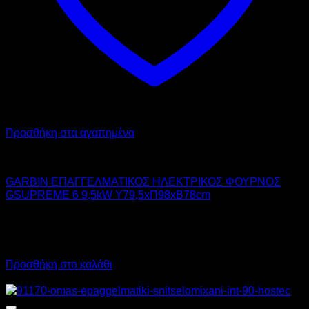
Προσθήκη στα αγαπημένα
GARBIN
GARBIN ΕΠΑΓΓΕΛΜΑΤΙΚΟΣ ΗΛΕΚΤΡΙΚΟΣ ΦΟΥΡΝΟΣ
GSUPREME 6 9,5kW Υ79,5xΠ98xΒ78cm
8.000,00
€
χωρίς ΦΠΑ
6.000,00
€
χωρίς ΦΠΑ
9.920,00
€
με ΦΠΑ
7.440,00
€
με ΦΠΑ
Προσθήκη στο καλάθι
Προσφορά!