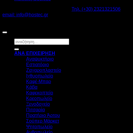
Καβαλάρι Λαγκαδάς ΤΚ: 57200 -
Τηλ. (+30) 2321321506
-
email: info@hostec.gr
©2026
HOSTEC
|
Digital Marketing by friendsconsulting
Αναζήτηση
για:
ΑΝΑ ΕΠΙΧΕΙΡΗΣΗ
Αναψυκτήριο
Εστιατόριο
Ζαχαροπλαστείο
Ιχθυοπωλείο
Καφέ-Μπαρ
Κάβα
Καφεκοπτείο
Κρεοπωλείο
Ξενοδοχείο
Πιτσαρία
Πρατήριο Άρτου
Σούπερ Μάρκετ
Ψητοπωλείο
Ανθοπωλείο