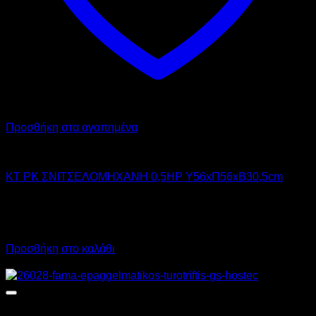
Προσθήκη στα αγαπημένα
KT
KT PK ΣΝΙΤΣΕΛΟΜΗΧΑΝΗ 0,5HP Υ56xΠ56xΒ30,5cm
3.700,00
€
χωρίς ΦΠΑ
2.590,00
€
χωρίς ΦΠΑ
4.588,00
€
με ΦΠΑ
3.211,60
€
με ΦΠΑ
Προσθήκη στο καλάθι
Προσφορά!