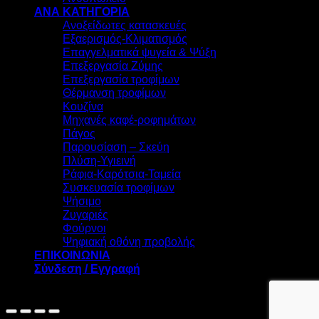
ΑΝΑ ΚΑΤΗΓΟΡΙΑ
Ανοξείδωτες κατασκευές
Εξαερισμός-Κλιματισμός
Επαγγελματικά ψυγεία & Ψύξη
Επεξεργασία Ζύμης
Επεξεργασία τροφίμων
Θέρμανση τροφίμων
Κουζίνα
Μηχανές καφέ-ροφημάτων
Πάγος
Παρουσίαση – Σκεύη
Πλύση-Υγιεινή
Ράφια-Καρότσια-Ταμεία
Συσκευασία τροφίμων
Ψήσιμο
Ζυγαριές
Φούρνοι
Ψηφιακή οθόνη προβολής
ΕΠΙΚΟΙΝΩΝΙΑ
Σύνδεση / Εγγραφή