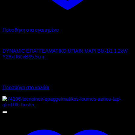
Προσθήκη στα αγαπημένα
DYNAMIC
DYNAMIC ΕΠΑΓΓΕΛΜΑΤΙΚΟ ΜΠΑΙΝ ΜΑΡΙ BM-1/1 1.2kW
Υ26xΠ60xΒ35.5cm
180,00
€
χωρίς ΦΠΑ
126,00
€
χωρίς ΦΠΑ
223,20
€
με ΦΠΑ
156,24
€
με ΦΠΑ
Προσθήκη στο καλάθι
Προσφορά!