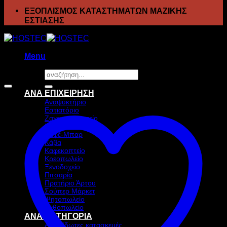
ΕΞΟΠΛΙΣΜΟΣ ΚΑΤΑΣΤΗΜΑΤΩΝ ΜΑΖΙΚΗΣ
ΕΣΤΙΑΣΗΣ
Menu
Αναζήτηση
Προσφορά!
για:
ΑΝΑ ΕΠΙΧΕΙΡΗΣΗ
Αναψυκτήριο
Εστιατόριο
Ζαχαροπλαστείο
Ιχθυοπωλείο
Καφέ-Μπαρ
Κάβα
Καφεκοπτείο
Κρεοπωλείο
Ξενοδοχείο
Πιτσαρία
Πρατήριο Άρτου
Σούπερ Μάρκετ
Ψητοπωλείο
Ανθοπωλείο
ΑΝΑ ΚΑΤΗΓΟΡΙΑ
Ανοξείδωτες κατασκευές