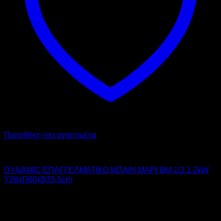
Προσθήκη στα αγαπημένα
DYNAMIC
DYNAMIC ΕΠΑΓΓΕΛΜΑΤΙΚΟ ΜΠΑΙΝ ΜΑΡΙ BM-1/2 1.2kW
Υ26xΠ60xΒ35.5cm
180,00
€
χωρίς ΦΠΑ
126,00
€
χωρίς ΦΠΑ
223,20
€
με ΦΠΑ
156,24
€
με ΦΠΑ