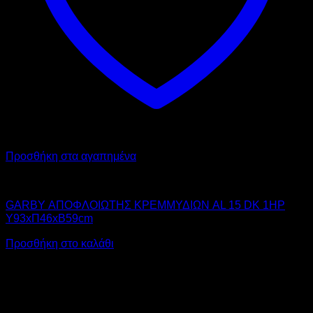
Προσθήκη στα αγαπημένα
GARBY
GARBY ΑΠΟΦΛΟΙΩΤΗΣ ΚΡΕΜΜΥΔΙΩΝ AL 15 DK 1HP
Υ93xΠ46xΒ59cm
Προσθήκη στο καλάθι
Αυτό
V
το
προϊόν
έχει
πολλαπλές