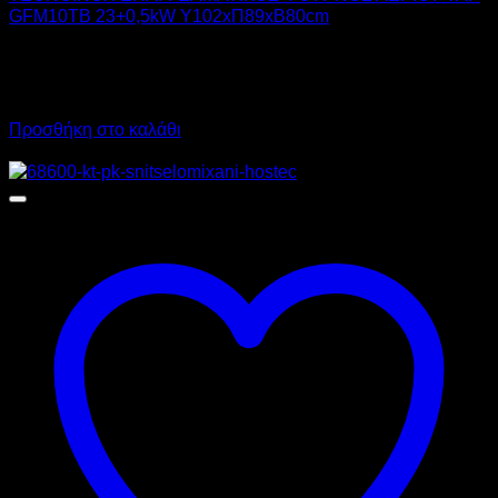
GFM10TB 23+0,5kW Υ102xΠ89xΒ80cm
19.666,00
€
χωρίς ΦΠΑ
14.160,00
€
χωρίς ΦΠΑ
24.385,84
€
με ΦΠΑ
17.558,40
€
με ΦΠΑ
Προσθήκη στο καλάθι
Προσφορά!