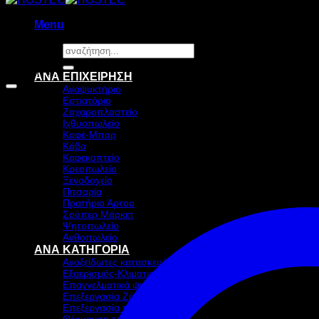
Menu
Αναζήτηση
για:
Προσφορά!
ΑΝΑ ΕΠΙΧΕΙΡΗΣΗ
Αναψυκτήριο
Εστιατόριο
Ζαχαροπλαστείο
Ιχθυοπωλείο
Καφέ-Μπαρ
Κάβα
Καφεκοπτείο
Κρεοπωλείο
Ξενοδοχείο
Πιτσαρία
Πρατήριο Άρτου
Σούπερ Μάρκετ
Ψητοπωλείο
Ανθοπωλείο
ΑΝΑ ΚΑΤΗΓΟΡΙΑ
Ανοξείδωτες κατασκευές
Εξαερισμός-Κλιματισμός
Επαγγελματικά ψυγεία & Ψύξη
Επεξεργασία Ζύμης
Επεξεργασία τροφίμων
Θέρμανση τροφίμων