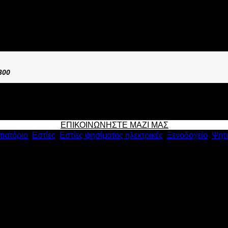
300
ΕΠΙΚΟΙΝΩΝΗΣΤΕ ΜΑΖΙ ΜΑΣ
τιατόριο
,
Εστίες
,
Εστίες ψησίματος ηλεκτρικές
,
Ξενοδοχείο
,
Ψητ