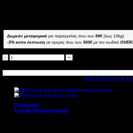
Διαθέσιμο από 1-3 ημέρες
ΗΛΕΚΤΡΙΚΗ ΕΣΤΙΑ NORTH F 22
–
Δωρεάν μεταφορικά
για παραγγελίες άνω των
99€
(έως 10kg)
-5% extra έκπτωση
σε αγορές άνω των
300€
με τον κωδικό
OVER
NORTH
ΗΛΕΚΤΡΙΚΗ
Προσθήκη στο καλάθι
ΕΣΤΙΑ
F
Κωδικός προϊόντος:
3986
Κατηγορίες:
NORTH PRO GAS
,
Εσ
22
4kW
Υ30(46)xΠ40xΒ70cm
ποσότητα
Περιγραφή
Τεχνικά Χαρακτηριστικά
Η ηλεκτρική εστία NORTH F 22 διαθέτει: