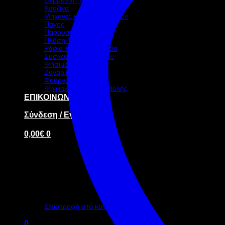
Κουζίνα
Μηχανές καφέ-ροφημάτων
Πάγος
Παρουσίαση – Σκεύη
Πλύση-Υγιεινή
Ράφια-Καρότσια-Ταμεία
Συσκευασία τροφίμων
Ψήσιμο
Ζυγαριές
Φούρνοι
Ψηφιακή οθόνη προβολής
ΕΠΙΚΟΙΝΩΝΙΑ
Σύνδεση / Εγγραφή
0,00
€
0
Κανένα προϊόν στο καλάθι σας.
Επιστροφή στο κατάστημα
0