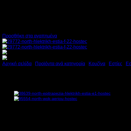
Προσθήκη στα αγαπημένα
Αρχική σελίδα
/
Προϊόντα ανά κατηγορία
/
Κουζίνα
/
Εστίες
/
Εσ
NORTH ΗΛΕΚΤΡΙΚΗ ΕΣΤΙΑ F
798,00
€
χωρίς ΦΠΑ
599,00
€
χωρίς ΦΠΑ
989,52
€
με ΦΠΑ
742,76
€
με ΦΠΑ