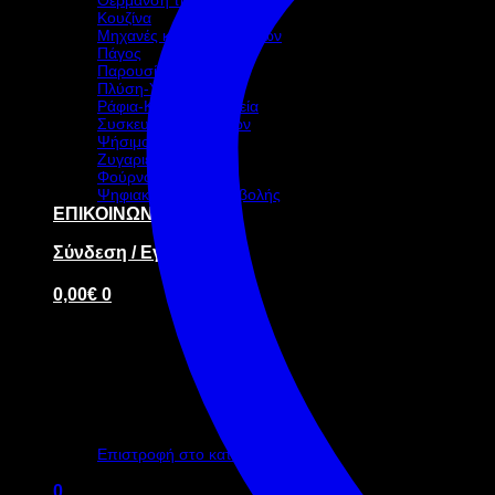
Κουζίνα
Μηχανές καφέ-ροφημάτων
Πάγος
Παρουσίαση – Σκεύη
Πλύση-Υγιεινή
Ράφια-Καρότσια-Ταμεία
Συσκευασία τροφίμων
Ψήσιμο
Ζυγαριές
Φούρνοι
Ψηφιακή οθόνη προβολής
ΕΠΙΚΟΙΝΩΝΙΑ
Σύνδεση / Εγγραφή
0,00
€
0
Κανένα προϊόν στο καλάθι σας.
Επιστροφή στο κατάστημα
0