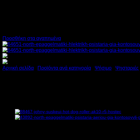
Προσθήκη στα αγαπημένα
Αρχική σελίδα
/
Προϊόντα ανά κατηγορία
/
Ψήσιμο
/
Ψησταριές
NORTH ΕΠΑΓΓΕΛΜΑΤΙΚΗ ΗΛ
Υ88xΠ69xΒ38cm
1.862,00
€
χωρίς ΦΠΑ
1.397,00
€
χωρίς ΦΠΑ