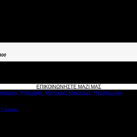
ΒΛΙ NORTH R7
300
ΕΠΙΚΟΙΝΩΝΗΣΤΕ ΜΑΖΙ ΜΑΣ
τιατόριο
,
Ψησταριές
,
Ψησταριές ηλεκτρικές
,
Ψητοπωλείο