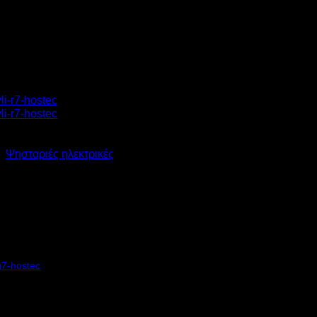
/
Ψησταριές ηλεκτρικές
ΕΚΤΡΙΚΗ ΨΗΣΤΑΡΙΑ ΓΙΑ Κ