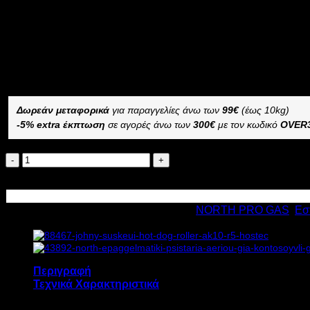
2.308,88
€
με ΦΠΑ
1.732,28
€
με ΦΠΑ
Διαθέσιμο από 1-3 ημέρες
ΕΠΑΓΓΕΛΜΑΤΙΚΗ ΗΛΕΚΤΡΙΚΗ ΨΗΣΤΑΡΙΑ ΓΙΑ ΚΟΝΤΟΣΟΥ
–
Δωρεάν μεταφορικά
για παραγγελίες άνω των
99€
(έως 10kg)
-5% extra έκπτωση
σε αγορές άνω των
300€
με τον κωδικό
OVER
NORTH
ΕΠΑΓΓΕΛΜΑΤΙΚΗ
Προσθήκη στο καλάθι
ΗΛΕΚΤΡΙΚΗ
ΨΗΣΤΑΡΙΑ
Κωδικός προϊόντος:
4488
Κατηγορίες:
NORTH PRO GAS
,
Εσ
ΓΙΑ
ΚΟΝΤΟΣΟΥΒΛΙ
R7
6.5kW
Υ88xΠ69xΒ38cm
Περιγραφή
ποσότητα
Τεχνικά Χαρακτηριστικά