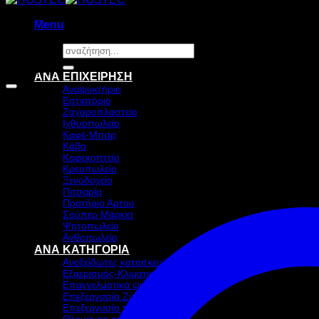
Menu
Αναζήτηση
για:
Προσφορά!
ΑΝΑ ΕΠΙΧΕΙΡΗΣΗ
Αναψυκτήριο
Εστιατόριο
Ζαχαροπλαστείο
Ιχθυοπωλείο
Καφέ-Μπαρ
Κάβα
Καφεκοπτείο
Κρεοπωλείο
Ξενοδοχείο
Πιτσαρία
Πρατήριο Άρτου
Σούπερ Μάρκετ
Ψητοπωλείο
Ανθοπωλείο
ΑΝΑ ΚΑΤΗΓΟΡΙΑ
Ανοξείδωτες κατασκευές
Εξαερισμός-Κλιματισμός
Επαγγελματικά ψυγεία & Ψύξη
Επεξεργασία Ζύμης
Επεξεργασία τροφίμων
Θέρμανση τροφίμων