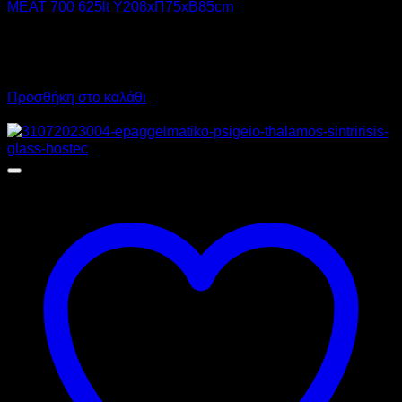
MEAT 700 625lt Υ208xΠ75xΒ85cm
6.355,00
€
χωρίς ΦΠΑ
4.765,00
€
χωρίς ΦΠΑ
7.880,20
€
με ΦΠΑ
5.908,60
€
με ΦΠΑ
Προσθήκη στο καλάθι
Προσφορά!