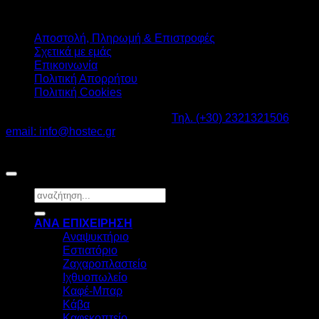
Αποστολή, Πληρωμή & Επιστροφές
Σχετικά με εμάς
Επικοινωνία
Πολιτική Απορρήτου
Πολιτική Cookies
Καβαλάρι Λαγκαδάς ΤΚ: 57200 -
Τηλ. (+30) 2321321506
-
email: info@hostec.gr
©2026
HOSTEC
|
Digital Marketing by friendsconsulting
Αναζήτηση
για:
ΑΝΑ ΕΠΙΧΕΙΡΗΣΗ
Αναψυκτήριο
Εστιατόριο
Ζαχαροπλαστείο
Ιχθυοπωλείο
Καφέ-Μπαρ
Κάβα
Καφεκοπτείο