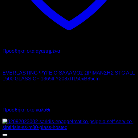
Προσθήκη στα αγαπημένα
EVERLASTING
EVERLASTING ΨΥΓΕΙΟ ΘΑΛΑΜΟΣ ΩΡΙΜΑΝΣΗΣ STG ALL
1500 GLASS CF 1365lt Υ208xΠ150xΒ85cm
11.380,00
€
χωρίς ΦΠΑ
8.535,00
€
χωρίς ΦΠΑ
14.111,20
€
με ΦΠΑ
10.583,40
€
με ΦΠΑ
Προσθήκη στο καλάθι
Προσφορά!