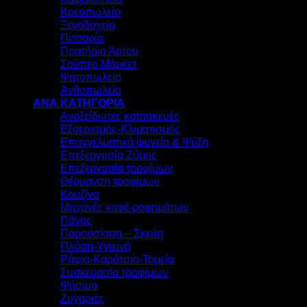
Κρεοπωλείο
Ξενοδοχείο
Πιτσαρία
Πρατήριο Άρτου
Σούπερ Μάρκετ
Ψητοπωλείο
Ανθοπωλείο
ΑΝΑ ΚΑΤΗΓΟΡΙΑ
Ανοξείδωτες κατασκευές
Εξαερισμός-Κλιματισμός
Επαγγελματικά ψυγεία & Ψύξη
Επεξεργασία Ζύμης
Επεξεργασία τροφίμων
Θέρμανση τροφίμων
Κουζίνα
Μηχανές καφέ-ροφημάτων
Πάγος
Παρουσίαση – Σκεύη
Πλύση-Υγιεινή
Ράφια-Καρότσια-Ταμεία
Συσκευασία τροφίμων
Ψήσιμο
Ζυγαριές