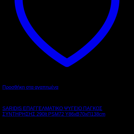
Προσθήκη στα αγαπημένα
SARIDIS
SARIDIS ΕΠΑΓΓΕΛΜΑΤΙΚΟ ΨΥΓΕΙΟ ΠΑΓΚΟΣ
ΣΥΝΤΗΡΗΣΗΣ 290lt PSM72 Υ86xΒ70xΠ138cm
1.809,00
€
χωρίς ΦΠΑ
1.176,00
€
χωρίς ΦΠΑ