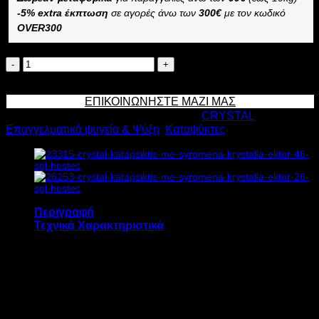
-5% extra έκπτωση
σε αγορές άνω των
300€
με τον κωδικό
OVER300
CRYSTAL
ΚΑΤΑΨΥΚΤΗΣ
Προσθήκη στο καλάθι
ΜΕ
ΕΠΙΚΟΙΝΩΝΗΣΤΕ ΜΑΖΙ ΜΑΣ
ΣΥΡΟΜΕΝΑ
Κωδικός προϊόντος:
7467
Κατηγορίες:
CRYSTAL
,
ΚΡΥΣΤΑΛΛΑ
Επαγγελματικά ψυγεία & Ψύξη
,
Καταψύκτες
EKTOR
36
SGL
356lt
Υ89,5xΠ118,4xΒ64,4cm
ποσότητα
Περιγραφή
Τεχνικά Χαρακτηριστικά
O καταψύκτης με συρόμενα κρύσταλλα Crystal
EKTOR 36 SGL διαθέτει:
Στατική ψύξη