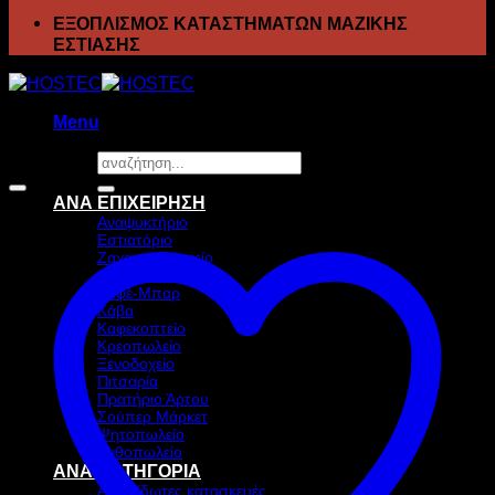
ΕΞΟΠΛΙΣΜΟΣ ΚΑΤΑΣΤΗΜΑΤΩΝ ΜΑΖΙΚΗΣ
ΕΣΤΙΑΣΗΣ
Menu
Αναζήτηση
Προσφορά!
για:
ΑΝΑ ΕΠΙΧΕΙΡΗΣΗ
Αναψυκτήριο
Εστιατόριο
Ζαχαροπλαστείο
Ιχθυοπωλείο
Καφέ-Μπαρ
Κάβα
Καφεκοπτείο
Κρεοπωλείο
Ξενοδοχείο
Πιτσαρία
Πρατήριο Άρτου
Σούπερ Μάρκετ
Ψητοπωλείο
Ανθοπωλείο
ΑΝΑ ΚΑΤΗΓΟΡΙΑ
Ανοξείδωτες κατασκευές