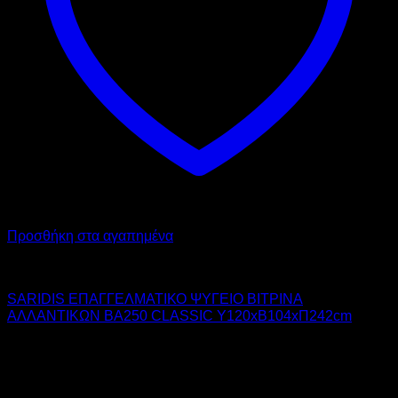
Προσθήκη στα αγαπημένα
SARIDIS
SARIDIS ΕΠΑΓΓΕΛΜΑΤΙΚΟ ΨΥΓΕΙΟ ΒΙΤΡΙΝΑ
ΑΛΛΑΝΤΙΚΩΝ BA250 CLASSIC Υ120xΒ104xΠ242cm
3.750,00
€
χωρίς ΦΠΑ
2.438,00
€
χωρίς ΦΠΑ
4.650,00
€
με ΦΠΑ
3.023,12
€
με ΦΠΑ