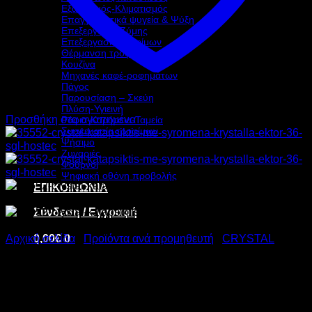
Εξαερισμός-Κλιματισμός
Επαγγελματικά ψυγεία & Ψύξη
Επεξεργασία Ζύμης
Επεξεργασία τροφίμων
Θέρμανση τροφίμων
Κουζίνα
Μηχανές καφέ-ροφημάτων
Πάγος
Παρουσίαση – Σκεύη
Πλύση-Υγιεινή
Προσθήκη στα αγαπημένα
Ράφια-Καρότσια-Ταμεία
Συσκευασία τροφίμων
Ψήσιμο
Ζυγαριές
Φούρνοι
Ψηφιακή οθόνη προβολής
ΕΠΙΚΟΙΝΩΝΙΑ
Σύνδεση / Εγγραφή
0,00
€
0
Αρχική σελίδα
/
Προϊόντα ανά προμηθευτή
/
CRYSTAL
CRYSTAL ΚΑΤΑΨΥΚΤΗΣ
ΜΕ ΣΥΡΟΜΕΝΑ