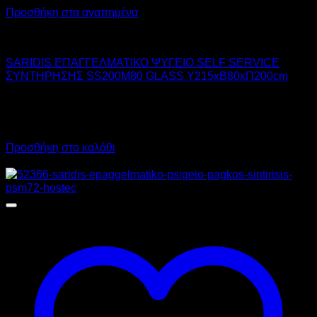
Προσθήκη στα αγαπημένα
SARIDIS
SARIDIS ΕΠΑΓΓΕΛΜΑΤΙΚΟ ΨΥΓΕΙΟ SELF SERVICE
ΣΥΝΤΗΡΗΣΗΣ SS200M80 GLASS Υ215xΒ80xΠ200cm
4.445,00
€
χωρίς ΦΠΑ
2.890,00
€
χωρίς ΦΠΑ
5.511,80
€
με ΦΠΑ
3.583,60
€
με ΦΠΑ
Προσθήκη στο καλάθι
Προσφορά!