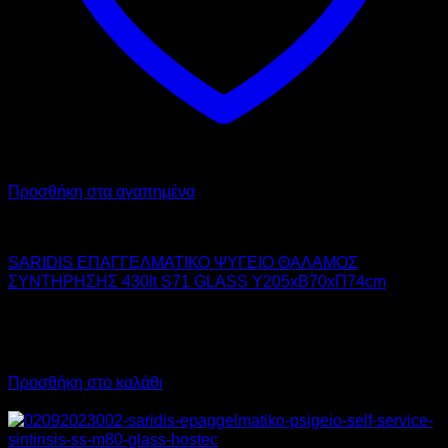
Προσθήκη στα αγαπημένα
SARIDIS
SARIDIS ΕΠΑΓΓΕΛΜΑΤΙΚΟ ΨΥΓΕΙΟ ΘΑΛΑΜΟΣ
ΣΥΝΤΗΡΗΣΗΣ 430lt S71 GLASS Υ205xΒ70xΠ74cm
2.335,00
€
χωρίς ΦΠΑ
1.520,00
€
χωρίς ΦΠΑ
2.895,40
€
με ΦΠΑ
1.884,80
€
με ΦΠΑ
Προσθήκη στο καλάθι
Προσφορά!