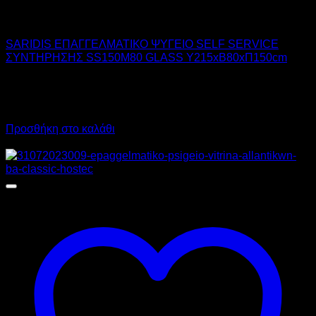
SARIDIS
SARIDIS ΕΠΑΓΓΕΛΜΑΤΙΚΟ ΨΥΓΕΙΟ SELF SERVICE
ΣΥΝΤΗΡΗΣΗΣ SS150M80 GLASS Υ215xΒ80xΠ150cm
3.955,00
€
χωρίς ΦΠΑ
2.570,00
€
χωρίς ΦΠΑ
4.904,20
€
με ΦΠΑ
3.186,80
€
με ΦΠΑ
Προσθήκη στο καλάθι
Προσφορά!