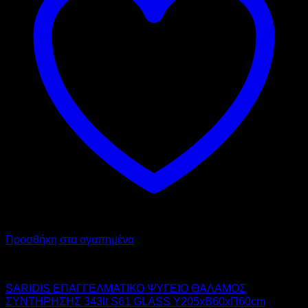
Προσθήκη στα αγαπημένα
SARIDIS
SARIDIS ΕΠΑΓΓΕΛΜΑΤΙΚΟ ΨΥΓΕΙΟ ΘΑΛΑΜΟΣ
ΣΥΝΤΗΡΗΣΗΣ 343lt S61 GLASS Υ205xΒ60xΠ60cm