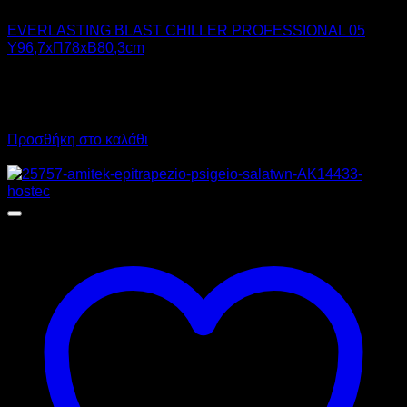
EVERLASTING BLAST CHILLER PROFESSIONAL 05
Υ96,7xΠ78xΒ80,3cm
6.258,00
€
χωρίς ΦΠΑ
4.694,00
€
χωρίς ΦΠΑ
7.759,92
€
με ΦΠΑ
5.820,56
€
με ΦΠΑ
Προσθήκη στο καλάθι
Προσφορά!