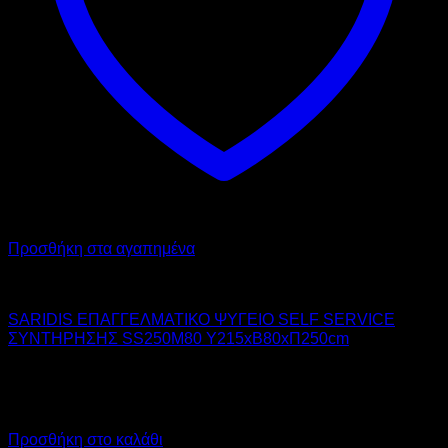
Προσθήκη στα αγαπημένα
SARIDIS
SARIDIS ΕΠΑΓΓΕΛΜΑΤΙΚΟ ΨΥΓΕΙΟ SELF SERVICE
ΣΥΝΤΗΡΗΣΗΣ SS250M80 Υ215xΒ80xΠ250cm
4.670,00
€
χωρίς ΦΠΑ
3.036,00
€
χωρίς ΦΠΑ
5.790,80
€
με ΦΠΑ
3.764,64
€
με ΦΠΑ
Προσθήκη στο καλάθι