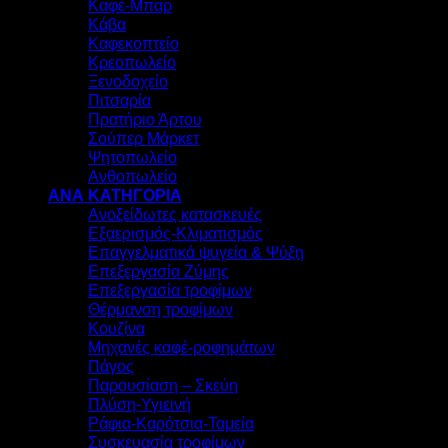
Καφέ-Μπαρ
Κάβα
Καφεκοπτείο
Κρεοπωλείο
Ξενοδοχείο
Πιτσαρία
Πρατήριο Άρτου
Σούπερ Μάρκετ
Ψητοπωλείο
Ανθοπωλείο
ΑΝΑ ΚΑΤΗΓΟΡΙΑ
Ανοξείδωτες κατασκευές
Εξαερισμός-Κλιματισμός
Επαγγελματικά ψυγεία & Ψύξη
Επεξεργασία Ζύμης
Επεξεργασία τροφίμων
Θέρμανση τροφίμων
Κουζίνα
Μηχανές καφέ-ροφημάτων
Πάγος
Παρουσίαση – Σκεύη
Πλύση-Υγιεινή
Ράφια-Καρότσια-Ταμεία
Συσκευασία τροφίμων