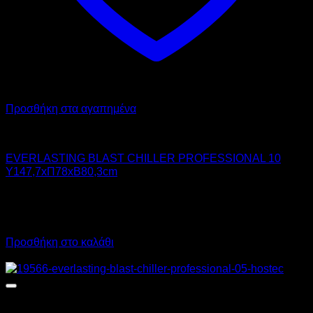
Προσθήκη στα αγαπημένα
Chiller - Freezer
EVERLASTING BLAST CHILLER PROFESSIONAL 10
Υ147,7xΠ78xΒ80,3cm
8.933,00
€
χωρίς ΦΠΑ
6.700,00
€
χωρίς ΦΠΑ
11.076,92
€
με ΦΠΑ
8.308,00
€
με ΦΠΑ
Προσθήκη στο καλάθι
Προσφορά!