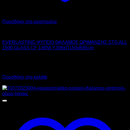
Προσθήκη στα αγαπημένα
EVERLASTING
EVERLASTING ΨΥΓΕΙΟ ΘΑΛΑΜΟΣ ΩΡΙΜΑΝΣΗΣ STG ALL
1500 GLASS CF 1365lt Υ208xΠ150xΒ85cm
11.380,00
€
χωρίς ΦΠΑ
8.535,00
€
χωρίς ΦΠΑ
14.111,20
€
με ΦΠΑ
10.583,40
€
με ΦΠΑ
Προσθήκη στο καλάθι
Προσφορά!