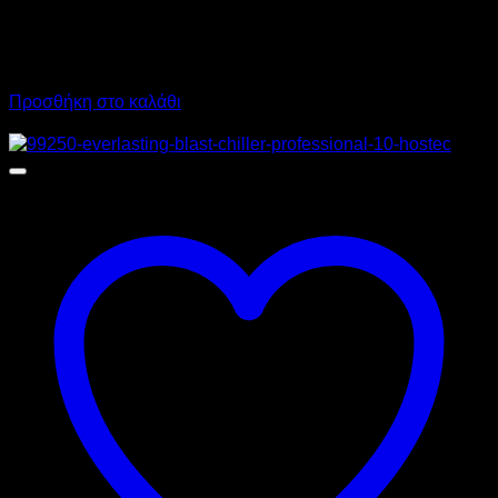
2.068,00
€
χωρίς ΦΠΑ
1.345,00
€
χωρίς ΦΠΑ
2.564,32
€
με ΦΠΑ
1.667,80
€
με ΦΠΑ
Προσθήκη στο καλάθι
Προσφορά!