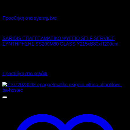
Προσθήκη στα αγαπημένα
SARIDIS
SARIDIS ΕΠΑΓΓΕΛΜΑΤΙΚΟ ΨΥΓΕΙΟ SELF SERVICE
ΣΥΝΤΗΡΗΣΗΣ SS200M80 GLASS Υ215xΒ80xΠ200cm
4.445,00
€
χωρίς ΦΠΑ
2.890,00
€
χωρίς ΦΠΑ
5.511,80
€
με ΦΠΑ
3.583,60
€
με ΦΠΑ
Προσθήκη στο καλάθι
Προσφορά!