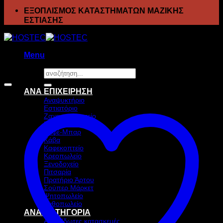
ΕΞΟΠΛΙΣΜΟΣ ΚΑΤΑΣΤΗΜΑΤΩΝ ΜΑΖΙΚΗΣ
ΕΣΤΙΑΣΗΣ
Menu
Αναζήτηση
Προσφορά!
για:
ΑΝΑ ΕΠΙΧΕΙΡΗΣΗ
Αναψυκτήριο
Εστιατόριο
Ζαχαροπλαστείο
Ιχθυοπωλείο
Καφέ-Μπαρ
Κάβα
Καφεκοπτείο
Κρεοπωλείο
Ξενοδοχείο
Πιτσαρία
Πρατήριο Άρτου
Σούπερ Μάρκετ
Ψητοπωλείο
Ανθοπωλείο
ΑΝΑ ΚΑΤΗΓΟΡΙΑ
Ανοξείδωτες κατασκευές