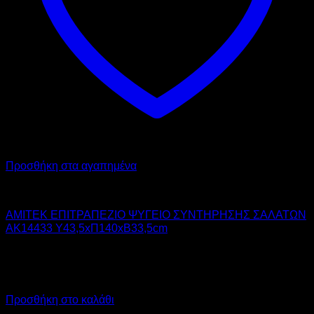
Προσθήκη στα αγαπημένα
AMITEK
AMITEK ΕΠΙΤΡΑΠΕΖΙΟ ΨΥΓΕΙΟ ΣΥΝΤΗΡΗΣΗΣ ΣΑΛΑΤΩΝ
AK14433 Υ43,5xΠ140xΒ33,5cm
700,00
€
χωρίς ΦΠΑ
490,00
€
χωρίς ΦΠΑ
868,00
€
με ΦΠΑ
607,60
€
με ΦΠΑ
Προσθήκη στο καλάθι
Προσφορά!