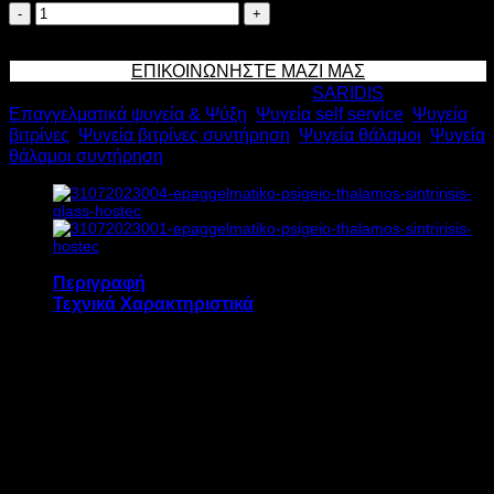
SARIDIS
ΕΠΑΓΓΕΛΜΑΤΙΚΟ
Προσθήκη στο καλάθι
ΨΥΓΕΙΟ
ΕΠΙΚΟΙΝΩΝΗΣΤΕ ΜΑΖΙ ΜΑΣ
ΘΑΛΑΜΟΣ
Κωδικός προϊόντος:
2149
Κατηγορίες:
SARIDIS
,
ΣΥΝΤΗΡΗΣΗΣ
Επαγγελματικά ψυγεία & Ψύξη
,
Ψυγεία self service
,
Ψυγεία
668lt
βιτρίνες
,
Ψυγεία βιτρίνες συντήρηση
,
Ψυγεία θάλαμοι
,
Ψυγεία
S81
θάλαμοι συντήρηση
GLASS
Υ205xΒ82xΠ70cm
ποσότητα
Περιγραφή
Τεχνικά Χαρακτηριστικά
Το επαγγελματικό ψυγείο θάλαμος
συντήρησης S81 GLASS διαθέτει:
Ενσωματωμένο ψυκτικό μηχάνημα
Βεβιασμένη ψύξη