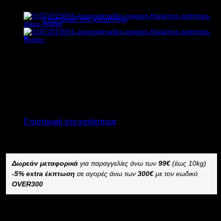
Κανένα προϊόν στο καλάθι σας.
Επιστροφή στο κατάστημα
0
Καλάθι
2.400,00
€
χωρίς ΦΠΑ
1.560,00
€
χωρίς ΦΠΑ
2.976,00
€
με ΦΠΑ
1.934,40
€
με ΦΠΑ
Διαθέσιμο από 4 έως 10 ημέρες
Κανένα προϊόν στο καλάθι σας.
ΕΠΑΓΓΕΛΜΑΤΙΚΟ ΨΥΓΕΙΟ ΘΑΛΑΜΟΣ ΣΥΝΤΗΡΗΣΗΣ S81
Επιστροφή στο κατάστημα
GLASS
–
Δωρεάν μεταφορικά
για παραγγελίες άνω των
99€
(έως 10kg)
-5% extra έκπτωση
σε αγορές άνω των
300€
με τον κωδικό
OVER300
Διαθέσιμο κατόπιν παραγγελίας