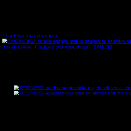
Προσθήκη στα αγαπημένα
Αρχική σελίδα
/
Προϊόντα ανά προμηθευτή
/
SARIDIS
SARIDIS ΕΠΑΓΓΕΛΜΑΤΙΚΟ 
Υ215xΒ80xΠ200cm
4.445,00
€
χωρίς ΦΠΑ
2.890,00
€
χωρίς ΦΠΑ
5.511,80
€
με ΦΠΑ
3.583,60
€
με ΦΠΑ
Διαθέσιμο από 4 έως 10 ημέρες