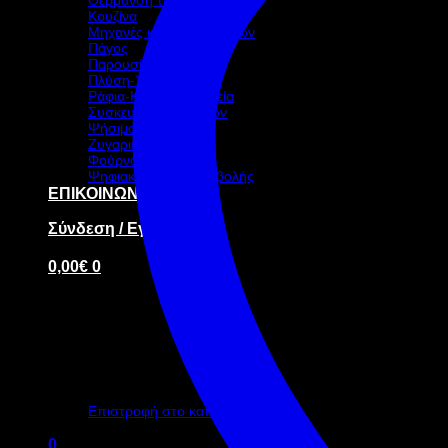
Κουζίνα
Μηχανές καφέ-ροφημάτων
Πάγος
Παρουσίαση – Σκεύη
Πλύση-Υγιεινή
Ράφια-Καρότσια-Ταμεία
Συσκευασία τροφίμων
Ψήσιμο
Ζυγαριές
Φούρνοι
Ψηφιακή οθόνη προβολής
ΕΠΙΚΟΙΝΩΝΙΑ
Σύνδεση / Εγγραφή
0,00
€
0
Κανένα προϊόν στο καλάθι σας.
Επιστροφή στο κατάστημα
0