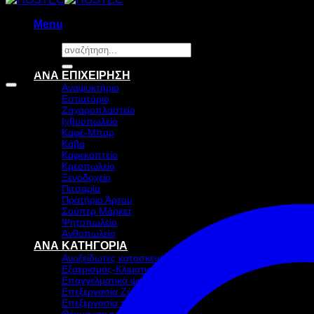
Menu
Αναζήτηση
για:
Προσφορά!
ΑΝΑ ΕΠΙΧΕΙΡΗΣΗ
Αναψυκτήριο
Εστιατόριο
Ζαχαροπλαστείο
Ιχθυοπωλείο
Καφέ-Μπαρ
Κάβα
Καφεκοπτείο
Κρεοπωλείο
Ξενοδοχείο
Πιτσαρία
Πρατήριο Άρτου
Σούπερ Μάρκετ
Ψητοπωλείο
Ανθοπωλείο
ΑΝΑ ΚΑΤΗΓΟΡΙΑ
Ανοξείδωτες κατασκευές
Εξαερισμός-Κλιματισμός
Επαγγελματικά ψυγεία & Ψύξη
Επεξεργασία Ζύμης
Επεξεργασία τροφίμων
Θέρμανση τροφίμων