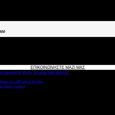
ΤΗΡΗΣΗΣ SS200M80 GLASS
300
ΕΠΙΚΟΙΝΩΝΗΣΤΕ ΜΑΖΙ ΜΑΣ
κά ψυγεία & Ψύξη
,
Ψυγεία self service
ρησης SS200M80 GLASS διαθέτει: