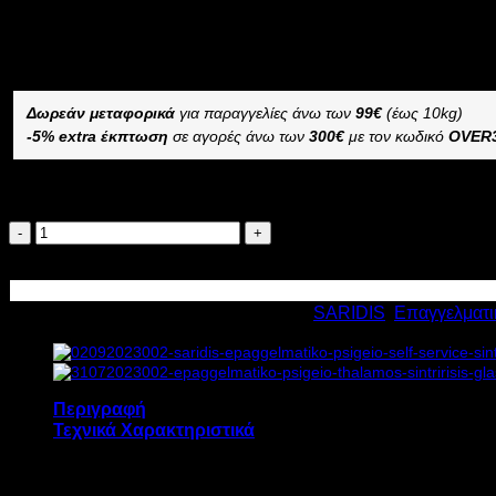
SARIDIS ΕΠΑΓΓΕΛΜΑΤΙΚΟ ΨΥΓΕΙΟ SELF SERVICE ΣΥΝ
–
Δωρεάν μεταφορικά
για παραγγελίες άνω των
99€
(έως 10kg)
-5% extra έκπτωση
σε αγορές άνω των
300€
με τον κωδικό
OVER
Διαθέσιμο κατόπιν παραγγελίας
SARIDIS
ΕΠΑΓΓΕΛΜΑΤΙΚΟ
Προσθήκη στο καλάθι
ΨΥΓΕΙΟ
SELF
Κωδικός προϊόντος:
6372
Κατηγορίες:
SARIDIS
,
Επαγγελματι
SERVICE
ΣΥΝΤΗΡΗΣΗΣ
SS200M80
GLASS
Υ215xΒ80xΠ200cm
Περιγραφή
ποσότητα
Τεχνικά Χαρακτηριστικά
Το επαγγελματικό ψυγείο SELF SERVICE συντή