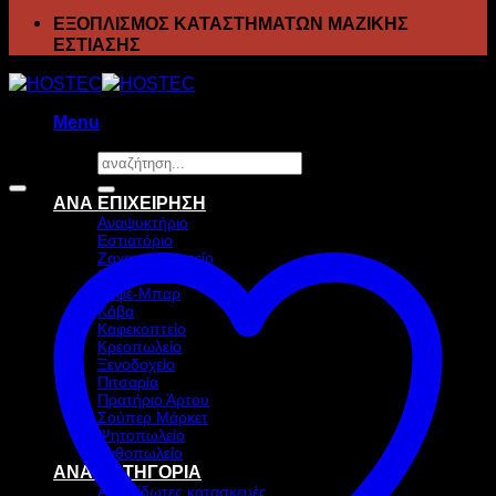
ΕΞΟΠΛΙΣΜΟΣ ΚΑΤΑΣΤΗΜΑΤΩΝ ΜΑΖΙΚΗΣ
ΕΣΤΙΑΣΗΣ
Menu
Αναζήτηση
Προσφορά!
για:
ΑΝΑ ΕΠΙΧΕΙΡΗΣΗ
Αναψυκτήριο
Εστιατόριο
Ζαχαροπλαστείο
Ιχθυοπωλείο
Καφέ-Μπαρ
Κάβα
Καφεκοπτείο
Κρεοπωλείο
Ξενοδοχείο
Πιτσαρία
Πρατήριο Άρτου
Σούπερ Μάρκετ
Ψητοπωλείο
Ανθοπωλείο
ΑΝΑ ΚΑΤΗΓΟΡΙΑ
Ανοξείδωτες κατασκευές