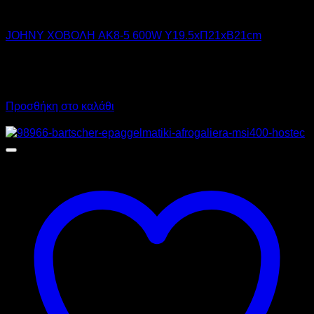
JOHNY
JOHNY ΧΟΒΟΛΗ AK8-5 600W Υ19.5xΠ21xΒ21cm
196,00
€
χωρίς ΦΠΑ
177,00
€
χωρίς ΦΠΑ
243,04
€
με ΦΠΑ
219,48
€
με ΦΠΑ
Προσθήκη στο καλάθι
Προσφορά!