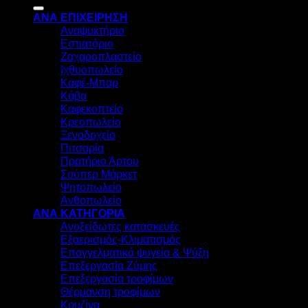
για:
ΑΝΑ ΕΠΙΧΕΙΡΗΣΗ
Αναψυκτήριο
Εστιατόριο
Ζαχαροπλαστείο
Ιχθυοπωλείο
Καφέ-Μπαρ
Κάβα
Καφεκοπτείο
Κρεοπωλείο
Ξενοδοχείο
Πιτσαρία
Πρατήριο Άρτου
Σούπερ Μάρκετ
Ψητοπωλείο
Ανθοπωλείο
ΑΝΑ ΚΑΤΗΓΟΡΙΑ
Ανοξείδωτες κατασκευές
Εξαερισμός-Κλιματισμός
Επαγγελματικά ψυγεία & Ψύξη
Επεξεργασία Ζύμης
Επεξεργασία τροφίμων
Θέρμανση τροφίμων
Κουζίνα