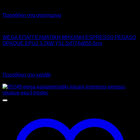
Προσθήκη στα αγαπημένα
WEGA
WEGA ΕΠΑΓΓΕΛΜΑΤΙΚΗ ΜΗΧΑΝΗ ESPRESSO PEGASO
OPAQUE EPU2 3.7kW Υ51.5xΠ74xΒ55.5cm
3.450,00
€
χωρίς ΦΠΑ
2.420,00
€
χωρίς ΦΠΑ
4.278,00
€
με ΦΠΑ
3.000,80
€
με ΦΠΑ
Προσθήκη στο καλάθι
Προσφορά!