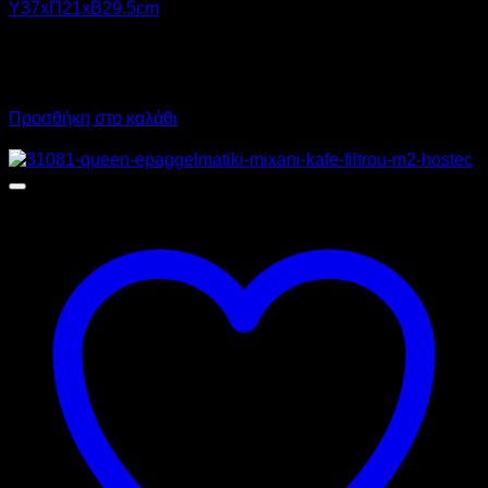
Υ37xΠ21xΒ29.5cm
230,00
€
χωρίς ΦΠΑ
207,00
€
χωρίς ΦΠΑ
285,20
€
με ΦΠΑ
256,68
€
με ΦΠΑ
Προσθήκη στο καλάθι
Προσφορά!