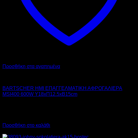
Προσθήκη στα αγαπημένα
BARTSCHER
BARTSCHER ΗΜΙ ΕΠΑΓΓΕΛΜΑΤΙΚΗ ΑΦΡΟΓΑΛΙΕΡΑ
MSI400 600W Υ18xΠ12.5xΒ15cm
140,00
€
χωρίς ΦΠΑ
98,00
€
χωρίς ΦΠΑ
173,60
€
με ΦΠΑ
121,52
€
με ΦΠΑ
Προσθήκη στο καλάθι
Προσφορά!