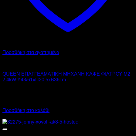
Προσθήκη στα αγαπημένα
QUEEN
QUEEN ΕΠΑΓΓΕΛΜΑΤΙΚΗ ΜΗΧΑΝΗ ΚΑΦΕ ΦΙΛΤΡΟΥ M2
2.4kW Υ43/61xΠ20.5xΒ36cm
570,00
€
χωρίς ΦΠΑ
400,00
€
χωρίς ΦΠΑ
706,80
€
με ΦΠΑ
496,00
€
με ΦΠΑ
Προσθήκη στο καλάθι
Προσφορά!