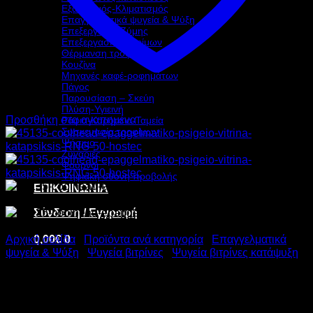
Εξαερισμός-Κλιματισμός
Επαγγελματικά ψυγεία & Ψύξη
Επεξεργασία Ζύμης
Επεξεργασία τροφίμων
Θέρμανση τροφίμων
Κουζίνα
Μηχανές καφέ-ροφημάτων
Πάγος
Παρουσίαση – Σκεύη
Πλύση-Υγιεινή
Προσθήκη στα αγαπημένα
Ράφια-Καρότσια-Ταμεία
Συσκευασία τροφίμων
Ψήσιμο
Ζυγαριές
Φούρνοι
Ψηφιακή οθόνη προβολής
ΕΠΙΚΟΙΝΩΝΙΑ
Σύνδεση / Εγγραφή
0,00
€
0
Αρχική σελίδα
/
Προϊόντα ανά κατηγορία
/
Επαγγελματικά
ψυγεία & Ψύξη
/
Ψυγεία βιτρίνες
/
Ψυγεία βιτρίνες κατάψυξη
COOLHEAD