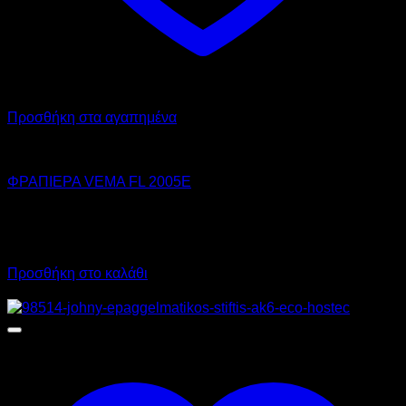
Προσθήκη στα αγαπημένα
VEMA
ΦΡΑΠΙΕΡΑ VEMA FL 2005E
450,00
€
χωρίς ΦΠΑ
320,00
€
χωρίς ΦΠΑ
558,00
€
με ΦΠΑ
396,80
€
με ΦΠΑ
Προσθήκη στο καλάθι
Προσφορά!