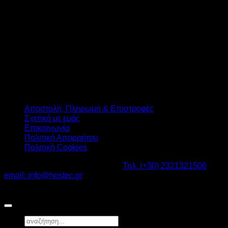
Αποστολή, Πληρωμή & Επιστροφές
Σχετικά με εμάς
Επικοινωνία
Πολιτική Απορρήτου
Πολιτική Cookies
Καβαλάρι Λαγκαδάς ΤΚ: 57200 -
Τηλ. (+30) 2321321506
-
email: info@hostec.gr
©2026
HOSTEC
|
Digital Marketing by friendsconsulting
Αναζήτηση