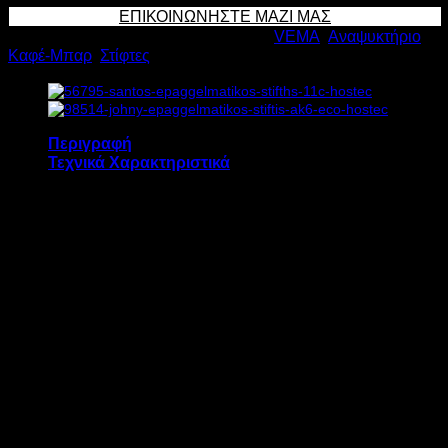
ΣΤΙΦΤΗΣ
ΕΠΙΚΟΙΝΩΝΗΣΤΕ ΜΑΖΙ ΜΑΣ
ΕΣΠΕΡΙΔΟΕΙΔΩΝ
Κωδικός προϊόντος:
407
Κατηγορίες:
VEMA
,
Αναψυκτήριο
,
SP
Καφέ-Μπαρ
,
Στίφτες
2072
450W
Υ36/52xΠ20xΒ31cm
ποσότητα
Περιγραφή
Τεχνικά Χαρακτηριστικά
Ο επαγγελματικός στίφτης εσπεριδοειδών
VEMA SP 2072 διαθέτει:
Ενεργοποίηση του μοτέρ με την πίεση του
μοχλού στον κώνο για 100% υγιεινή και
προστασία
Κώνο και στραγγιστήρι πολυκαρβονικό
Αποσπώμενο κώνο και στραγγιστήρι για
εύκολο καθαρισμό