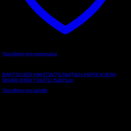
Προσθήκη στα αγαπημένα
BARTSCHER
BARTSCHER ΗΜΙ ΕΠΑΓΓΕΛΜΑΤΙΚΗ ΑΦΡΟΓΑΛΙΕΡΑ
MSI400 600W Υ18xΠ12.5xΒ15cm
Προσθήκη στο καλάθι
V