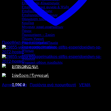
Εξαερισμός-Κλιματισμός
Επαγγελματικά ψυγεία & Ψύξη
Επεξεργασία Ζύμης
Επεξεργασία τροφίμων
Θέρμανση τροφίμων
Κουζίνα
Μηχανές καφέ-ροφημάτων
Πάγος
Παρουσίαση – Σκεύη
Πλύση-Υγιεινή
Προσθήκη στα αγαπημένα
Ράφια-Καρότσια-Ταμεία
Συσκευασία τροφίμων
Ψήσιμο
Ζυγαριές
Φούρνοι
Ψηφιακή οθόνη προβολής
ΕΠΙΚΟΙΝΩΝΙΑ
Σύνδεση / Εγγραφή
0,00
€
0
Αρχική σελίδα
/
Προϊόντα ανά προμηθευτή
/
VEMA
VEMA ΕΠΑΓΓΕΛΜΑΤΙΚΟΣ
ΣΤΙΦΤΗΣ ΕΣΠΕΡΙΔΟΕΙΔΩΝ