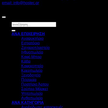
email: info@hostec.gr
©2026
HOSTEC
|
Digital Marketing by friendsconsulting
Αναζήτηση
για:
ΑΝΑ ΕΠΙΧΕΙΡΗΣΗ
Αναψυκτήριο
Εστιατόριο
Ζαχαροπλαστείο
Ιχθυοπωλείο
Καφέ-Μπαρ
Κάβα
Καφεκοπτείο
Κρεοπωλείο
Ξενοδοχείο
Πιτσαρία
Πρατήριο Άρτου
Σούπερ Μάρκετ
Ψητοπωλείο
Ανθοπωλείο
ΑΝΑ ΚΑΤΗΓΟΡΙΑ
Ανοξείδωτες κατασκευές