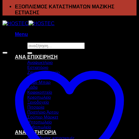
ΕΞΟΠΛΙΣΜΟΣ ΚΑΤΑΣΤΗΜΑΤΩΝ ΜΑΖΙΚΗΣ
ΕΣΤΙΑΣΗΣ
Menu
Αναζήτηση
Προσφορά!
για:
ΑΝΑ ΕΠΙΧΕΙΡΗΣΗ
Αναψυκτήριο
Εστιατόριο
Ζαχαροπλαστείο
Ιχθυοπωλείο
Καφέ-Μπαρ
Κάβα
Καφεκοπτείο
Κρεοπωλείο
Ξενοδοχείο
Πιτσαρία
Πρατήριο Άρτου
Σούπερ Μάρκετ
Ψητοπωλείο
Ανθοπωλείο
ΑΝΑ ΚΑΤΗΓΟΡΙΑ
Ανοξείδωτες κατασκευές