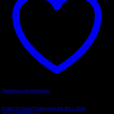
Προσθήκη στα αγαπημένα
ELMECO
ELMECO ΓΡΑΝΙΤΟΜΗΧΑΝΗ BIG BIZ 1 320W
Υ55.5xΠ25xΒ47.6cm