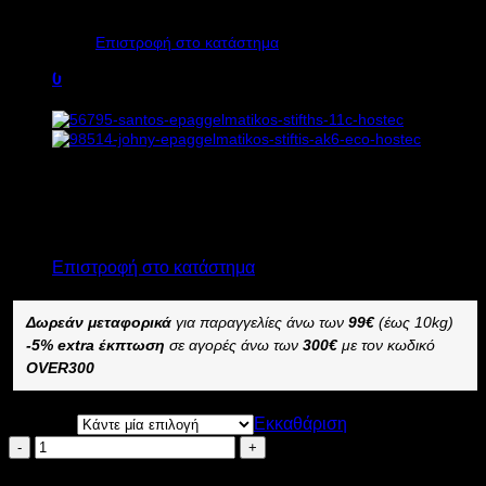
Κανένα προϊόν στο καλάθι σας.
SP 2072 450W
Επιστροφή στο κατάστημα
Υ36/52xΠ20xΒ31cm
0
Καλάθι
Διαθέσιμο από 1-3 ημέρες
ΕΠΑΓΓΕΛΜΑΤΙΚΟΣ ΣΤΙΦΤΗΣ ΕΣΠΕΡΙΔΟΕΙΔΩΝ VEMA SP
Κανένα προϊόν στο καλάθι σας.
2072
Επιστροφή στο κατάστημα
–
Δωρεάν μεταφορικά
για παραγγελίες άνω των
99€
(έως 10kg)
-5% extra έκπτωση
σε αγορές άνω των
300€
με τον κωδικό
OVER300
ΧΡΩΜΑ
Εκκαθάριση
VEMA
ΕΠΑΓΓΕΛΜΑΤΙΚΟΣ
Προσθήκη στο καλάθι