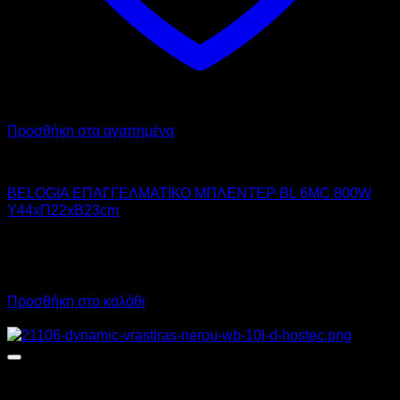
Προσθήκη στα αγαπημένα
BELOGIA
BELOGIA ΕΠΑΓΓΕΛΜΑΤΙΚΟ ΜΠΛΕΝΤΕΡ BL 6MC 800W
Υ44xΠ22xΒ23cm
245,00
€
χωρίς ΦΠΑ
170,00
€
χωρίς ΦΠΑ
303,80
€
με ΦΠΑ
210,80
€
με ΦΠΑ
Προσθήκη στο καλάθι
Προσφορά!