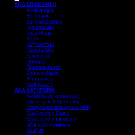
ΑΝΑ ΕΠΙΧΕΙΡΗΣΗ
Αναψυκτήριο
Εστιατόριο
Ζαχαροπλαστείο
Ιχθυοπωλείο
Καφέ-Μπαρ
Κάβα
Καφεκοπτείο
Κρεοπωλείο
Ξενοδοχείο
Πιτσαρία
Πρατήριο Άρτου
Σούπερ Μάρκετ
Ψητοπωλείο
Ανθοπωλείο
ΑΝΑ ΚΑΤΗΓΟΡΙΑ
Ανοξείδωτες κατασκευές
Εξαερισμός-Κλιματισμός
Επαγγελματικά ψυγεία & Ψύξη
Επεξεργασία Ζύμης
Επεξεργασία τροφίμων
Θέρμανση τροφίμων
Κουζίνα