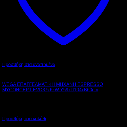
Προσθήκη στα αγαπημένα
WEGA
WEGA ΕΠΑΓΓΕΛΜΑΤΙΚΗ ΜΗΧΑΝΗ ESPRESSO
MYCONCEPT EVD3 5.6kW Υ59xΠ104xΒ60cm
14.200,00
€
χωρίς ΦΠΑ
9.940,00
€
χωρίς ΦΠΑ
17.608,00
€
με ΦΠΑ
12.325,60
€
με ΦΠΑ
Προσθήκη στο καλάθι
Προσφορά!