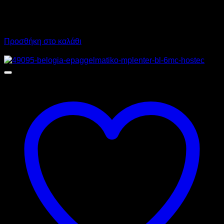
382,00
€
χωρίς ΦΠΑ
285,00
€
χωρίς ΦΠΑ
473,68
€
με ΦΠΑ
353,40
€
με ΦΠΑ
Προσθήκη στο καλάθι
Προσφορά!