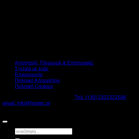
Αποστολή, Πληρωμή & Επιστροφές
Σχετικά με εμάς
Επικοινωνία
Πολιτική Απορρήτου
Πολιτική Cookies
Καβαλάρι Λαγκαδάς ΤΚ: 57200 -
Τηλ. (+30) 2321321506
-
email: info@hostec.gr
©2026
HOSTEC
|
Digital Marketing by friendsconsulting
Αναζήτηση
για: