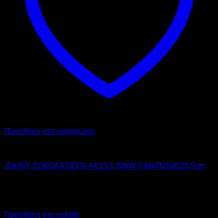
Προσθήκη στα αγαπημένα
JOHNY
JOHNY ΣΟΚΟΛΑΤΙΕΡΑ AK15 1.03kW Υ48xΠ25xΒ33.5cm
405,00
€
χωρίς ΦΠΑ
365,00
€
χωρίς ΦΠΑ
502,20
€
με ΦΠΑ
452,60
€
με ΦΠΑ
Προσθήκη στο καλάθι