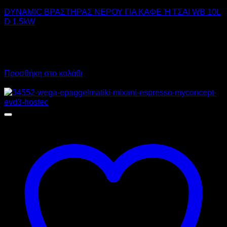
DYNAMIC ΒΡΑΣΤΗΡΑΣ ΝΕΡΟΥ ΓΙΑ ΚΑΦΕ Ή ΤΣΑΙ WB 10L
D 1.5kW
112,00
€
χωρίς ΦΠΑ
79,00
€
χωρίς ΦΠΑ
138,88
€
με ΦΠΑ
97,96
€
με ΦΠΑ
Προσθήκη στο καλάθι
Προσφορά!