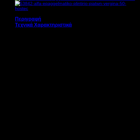
Περιγραφή
Τεχνικά Χαρακτηριστικά
Η χόβολη JOHNY AK8-5 διαθέτει:
Αντίσταση 600 W χυτεμένη σε αλουμίνιο
για σταθερή θερμοκρασία και επαρκή
μετάδοση θερμότητας
Ρυθμιστή ενέργειας για την αυξομείωση
της θερμοκρασίας της αντίστασης
Εντυπωσιακή γυαλιστερή όψη σε 2
χρωματισμούς, χρυσό και χρώμιο
Διατίθεται με ένα μικρό χάλκινο μπρίκι και
μια σακούλα με ειδική άμμο
Εξασφαλίζει ξεχωριστή ποιότητα καφέ,