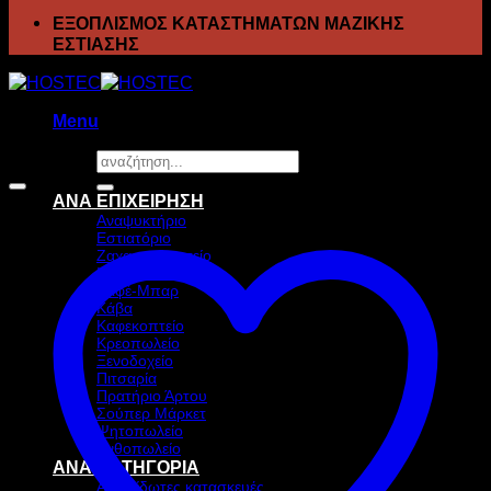
ΕΞΟΠΛΙΣΜΟΣ ΚΑΤΑΣΤΗΜΑΤΩΝ ΜΑΖΙΚΗΣ
ΕΣΤΙΑΣΗΣ
Menu
Αναζήτηση
Προσφορά!
για:
ΑΝΑ ΕΠΙΧΕΙΡΗΣΗ
Αναψυκτήριο
Εστιατόριο
Ζαχαροπλαστείο
Ιχθυοπωλείο
Καφέ-Μπαρ
Κάβα
Καφεκοπτείο
Κρεοπωλείο
Ξενοδοχείο
Πιτσαρία
Πρατήριο Άρτου
Σούπερ Μάρκετ
Ψητοπωλείο
Ανθοπωλείο
ΑΝΑ ΚΑΤΗΓΟΡΙΑ
Ανοξείδωτες κατασκευές