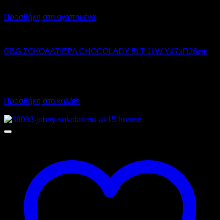
Προσθήκη στα αγαπημένα
GBG
GBG ΣΟΚΟΛΑΤΙΕΡΑ CHOCOLADY 5LT 1kW Υ47xΠ26cm
730,00
€
χωρίς ΦΠΑ
510,00
€
χωρίς ΦΠΑ
905,20
€
με ΦΠΑ
632,40
€
με ΦΠΑ
Προσθήκη στο καλάθι
Προσφορά!