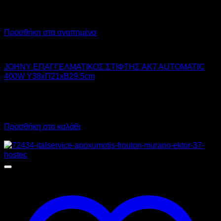
Προσθήκη στα αγαπημένα
JOHNY
JOHNY ΕΠΑΓΓΕΛΜΑΤΙΚΟΣ ΣΤΙΦΤΗΣ AK7 AUTOMATIC
400W Υ38xΠ21xΒ29.5cm
359,00
€
χωρίς ΦΠΑ
325,00
€
χωρίς ΦΠΑ
445,16
€
με ΦΠΑ
403,00
€
με ΦΠΑ
Προσθήκη στο καλάθι
Προσφορά!