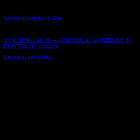
Προσθήκη στα αγαπημένα
ALFA
ΠΛΥΝΤΗΡΙΟ ΠΙΑΤΩΝ – ΠΟΤΗΡΙΩΝ ALFA EUROLINE 40
2.8kW Υ71xΠ47xΒ51cm
Προσθήκη στο καλάθι
Αυτό
V
το
προϊόν
έχει
πολλαπλές
παραλλαγές.
Οι
επιλογές
μπορούν
να
επιλεγούν
στη
M
σελίδα
του