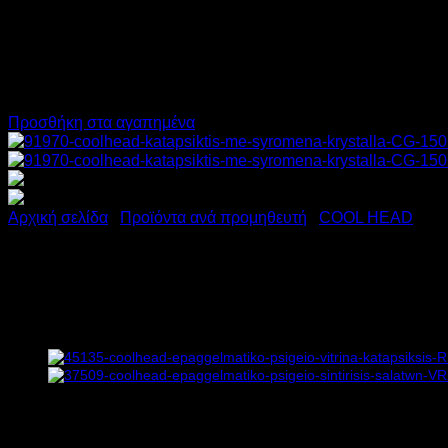
Προσθήκη στα αγαπημένα
Αρχική σελίδα
/
Προϊόντα ανά προμηθευτή
/
COOL HEAD
COOLHEAD ΒΟΥΤΑ ΚΑΤΑΨΥΞ
Υ111xΠ58xΒ69,5cm
880,00
€
χωρίς ΦΠΑ
634,00
€
χωρίς ΦΠΑ