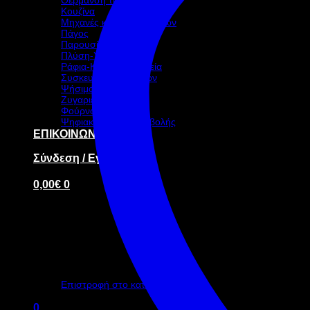
Κουζίνα
Μηχανές καφέ-ροφημάτων
Πάγος
Παρουσίαση – Σκεύη
Πλύση-Υγιεινή
Ράφια-Καρότσια-Ταμεία
Συσκευασία τροφίμων
Ψήσιμο
Ζυγαριές
Φούρνοι
Ψηφιακή οθόνη προβολής
ΕΠΙΚΟΙΝΩΝΙΑ
Σύνδεση / Εγγραφή
0,00
€
0
Κανένα προϊόν στο καλάθι σας.
Επιστροφή στο κατάστημα
0