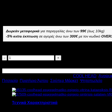
1.091,20
€
με ΦΠΑ
786,16
€
με ΦΠΑ
Διαθέσιμο από 4 έως 10 ημέρες
COOLHEAD ΒΟΥΤΑ ΚΑΤΑΨΥΞΗΣ ΜΕ 2 ΣΥΡΟΜΕΝΕΣ ΠΟΡΤΕ
Δωρεάν μεταφορικά
για παραγγελίες άνω των
99€
(έως 10kg)
-5% extra έκπτωση
σε αγορές άνω των
300€
με τον κωδικό
OVER
Διαθέσιμο κατόπιν παραγγελίας
COOLHEAD
ΒΟΥΤΑ
Προσθήκη στο καλάθι
ΚΑΤΑΨΥΞΗΣ
ΜΕ
Κωδικός προϊόντος:
16966
Κατηγορίες:
COOL HEAD
,
Αναψυκ
2
Πιτσαρία
,
Πρατήριο Άρτου
,
Σούπερ Μάρκετ
,
Ψητοπωλείο
ΣΥΡΟΜΕΝΕΣ
ΠΟΡΤΕΣ
150lt
CG
150C
Τεχνικά Χαρακτηριστικά
Υ111xΠ58xΒ69,5cm
ποσότητα