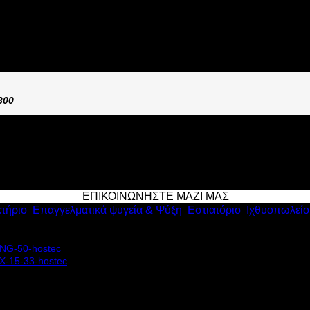
Σ 150lt CG 150C
300
ΕΠΙΚΟΙΝΩΝΗΣΤΕ ΜΑΖΙ ΜΑΣ
τήριο
,
Επαγγελματικά ψυγεία & Ψύξη
,
Εστιατόριο
,
Ιχθυοπωλείο