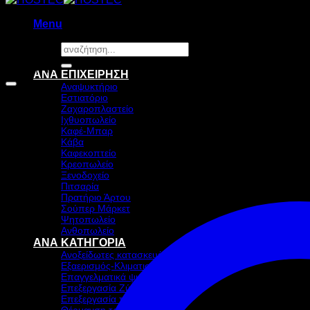
Menu
Αναζήτηση
για:
Προσφορά!
ΑΝΑ ΕΠΙΧΕΙΡΗΣΗ
Αναψυκτήριο
Εστιατόριο
Ζαχαροπλαστείο
Ιχθυοπωλείο
Καφέ-Μπαρ
Κάβα
Καφεκοπτείο
Κρεοπωλείο
Ξενοδοχείο
Πιτσαρία
Πρατήριο Άρτου
Σούπερ Μάρκετ
Ψητοπωλείο
Ανθοπωλείο
ΑΝΑ ΚΑΤΗΓΟΡΙΑ
Ανοξείδωτες κατασκευές
Εξαερισμός-Κλιματισμός
Επαγγελματικά ψυγεία & Ψύξη
Επεξεργασία Ζύμης
Επεξεργασία τροφίμων
Θέρμανση τροφίμων