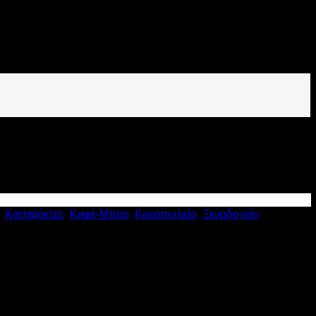
,
Καταψύκτες
,
Καφέ-Μπαρ
,
Κρεοπωλείο
,
Ξενοδοχείο
,