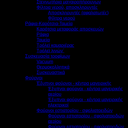
Στεγνωτήρια μαχαιροπήρουνων
Φίλτρα νερού, αποσκληρυντές
Αποσκληρυντές (αφαλατωτές)
Φίλτρα νερού
Ράφια-Καρότσια-Ταμεία
Καρότσια μεταφοράς αποσκευών
Ράφια
Ταμεία
Τρόλεϊ καμαριέρας
Τρόλεϊ λινών΄
Συσκευασία τροφίμων
Vacuum
Θερμοκολλητικά
Συσκευαστικά
Φούρνοι
Έξυπνοι φούρνοι - κέντρα μαγειρικής
Έξυπνοι φούρνοι - κέντρα μαγειρικής
αερίου
Έξυπνοι φούρνοι - κέντρα μαγειρικής
ηλεκτρικοί
Φούρνοι εστιατορίου - σφολιατοειδών
Φούρνοι εστιατορίου - σφολιατοειδών
αερίου
Φούρνοι εστιατορίου - σφολιατοειδών