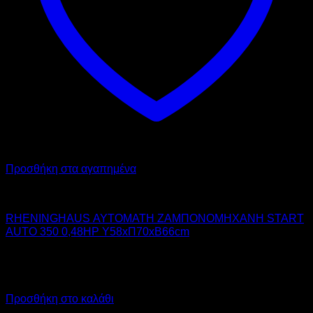
Προσθήκη στα αγαπημένα
RHENINGHAUS
RHENINGHAUS ΑΥΤΟΜΑΤΗ ΖΑΜΠΟΝΟΜΗΧΑΝΗ START
AUTO 350 0,48HP Υ58xΠ70xΒ66cm
3.510,00
€
χωρίς ΦΠΑ
4.352,40
€
με ΦΠΑ
Προσθήκη στο καλάθι
Προσφορά!