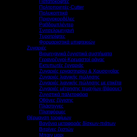
Πατατοκόφτες
Πολτοποιητές-Cutter
Πολυκοπτικά
Πριονοκορδέλες
Ραβδομπλέντερ
Σνιτσελομηχανή
Τυροτρίφτες
Φορμαριστικά μπιφτεκιών
Ζυγαριές
Βιομηχανικά ζυγιστικά συστήματα
Γερανοζυγοί-Κρεμαστοί ράγας
Εκτυπωτές ζυγαριάς
Ζυγαριές εργαστηρίου & Χρυσοχοΐας
Ζυγαριές λιανικής πώλησης
Ζυγαριές λιανικής πώλησης με ετικέτα
Ζυγαριές μέτρησης τεμαχίων (βάρους)
Ζυγιστικά παλετοφόρα
Οθόνες ζύγισης
Πλάστιγγες
Πλατφόρμες
Θέρμανση τροφίμων
Βαγόνια μεταφοράς δίσκων-πιάτων
Βιτρίνες ζεστών
Μπαιν μαρι