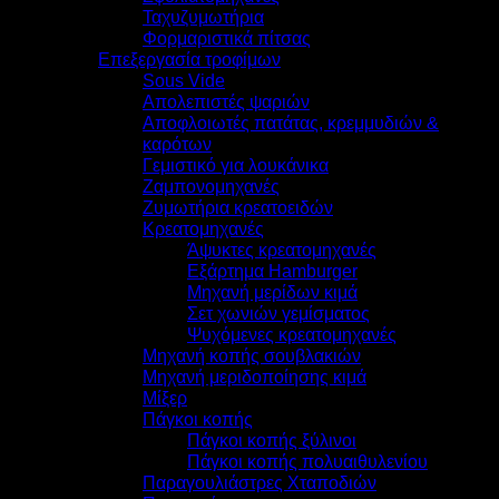
Ταχυζυμωτήρια
Φορμαριστικά πίτσας
Επεξεργασία τροφίμων
Sous Vide
Απολεπιστές ψαριών
Αποφλοιωτές πατάτας, κρεμμυδιών &
καρότων
Γεμιστικό για λουκάνικα
Ζαμπονομηχανές
Ζυμωτήρια κρεατοειδών
Κρεατομηχανές
Άψυκτες κρεατομηχανές
Εξάρτημα Hamburger
Μηχανή μερίδων κιμά
Σετ χωνιών γεμίσματος
Ψυχόμενες κρεατομηχανές
Μηχανή κοπής σουβλακιών
Μηχανή μεριδοποίησης κιμά
Μίξερ
Πάγκοι κοπής
Πάγκοι κοπής ξύλινοι
Πάγκοι κοπής πολυαιθυλενίου
Παραγουλιάστρες Χταποδιών