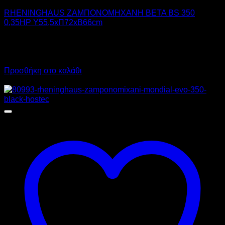
RHENINGHAUS ΖΑΜΠΟΝΟΜΗΧΑΝΗ BETA BS 350
0,35HP Υ55,5xΠ72xΒ66cm
2.890,00
€
χωρίς ΦΠΑ
3.583,60
€
με ΦΠΑ
Προσθήκη στο καλάθι
Προσφορά!