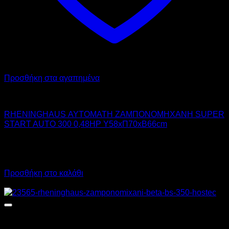
Προσθήκη στα αγαπημένα
RHENINGHAUS
RHENINGHAUS ΑΥΤΟΜΑΤΗ ΖΑΜΠΟΝΟΜΗΧΑΝΗ SUPER
START AUTO 300 0,48HP Υ58xΠ70xΒ66cm
3.230,00
€
χωρίς ΦΠΑ
4.005,20
€
με ΦΠΑ
Προσθήκη στο καλάθι
Προσφορά!