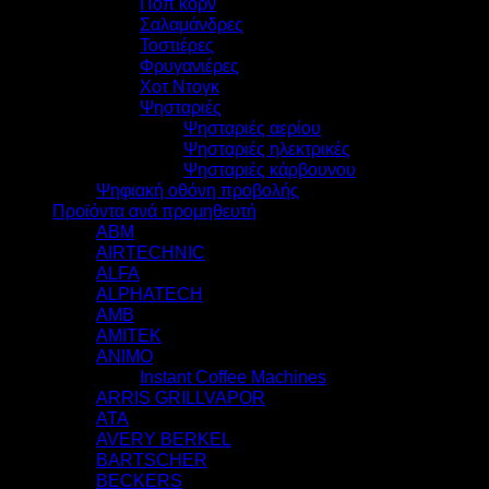
Ποπ κορν
Σαλαμάνδρες
Τοστιέρες
Φρυγανιέρες
Χοτ Ντογκ
Ψησταριές
Ψησταριές αερίου
Ψησταριές ηλεκτρικές
Ψησταριές κάρβουνου
Ψηφιακή οθόνη προβολής
Προϊόντα ανά προμηθευτή
ABM
AIRTECHNIC
ALFA
ALPHATECH
AMB
AMITEK
ANIMO
Instant Coffee Machines
ARRIS GRILLVAPOR
ATA
AVERY BERKEL
BARTSCHER
BECKERS