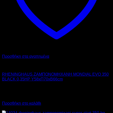
Προσθήκη στα αγαπημένα
RHENINGHAUS
RHENINGHAUS ΖΑΜΠΟΝΟΜΗΧΑΝΗ MONDIAL EVO 350
BLACK 0,35HP Υ58xΠ70xΒ66cm
2.830,00
€
χωρίς ΦΠΑ
3.509,20
€
με ΦΠΑ
Προσθήκη στο καλάθι
Προσφορά!