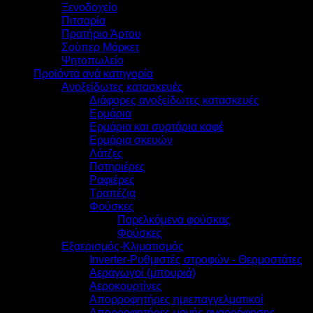
Ξενοδοχείο
Πιτσαρία
Πρατήριο Άρτου
Σούπερ Μάρκετ
Ψητοπωλείο
Προϊόντα ανά κατηγορία
Ανοξείδωτες κατασκευές
Διάφορες ανοξείδωτες κατασκευές
Ερμάρια
Ερμάρια και συρτάρια καφέ
Ερμάρια σκευών
Λάτζες
Ποτηριέρες
Ραφιέρες
Τραπέζια
Φούσκες
Παρελκόμενα φούσκας
Φούσκες
Εξαερισμός-Κλιματισμός
Inverter-Ρυθμιστές στροφών - Θερμοστάτες
Αεραγωγοί (μπουριά)
Αεροκουρτίνες
Απορροφητήρες ημιεπαγγελματικοί
Απορροφητήρες μονής αναρρόφησης