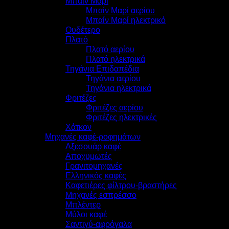
Μπαιν Μαρί
Μπαίν Μαρί αερίου
Μπαίν Μαρί ηλεκτρικό
Ουδέτερο
Πλατό
Πλατό αερίου
Πλατό ηλεκτρικά
Τηγάνια Επιδαπέδια
Τηγάνια αερίου
Τηγάνια ηλεκτρικά
Φριτέζες
Φριτέζες αερίου
Φριτέζες ηλεκτρικές
Χάτκον
Μηχανές καφέ-ροφημάτων
Αξεσουάρ καφέ
Αποχυμωτές
Γρανιτομηχανές
Ελληνικός καφές
Καφετιέρες φίλτρου-βραστήρες
Μηχανές εσπρέσσο
Μπλέντερ
Μύλοι καφέ
Σαντιγύ-αφρόγαλα