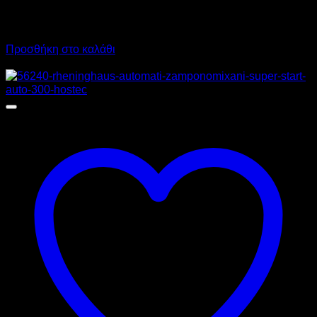
3.230,00
€
χωρίς ΦΠΑ
4.005,20
€
με ΦΠΑ
Προσθήκη στο καλάθι
Προσφορά!