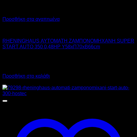
Προσθήκη στα αγαπημένα
RHENINGHAUS
RHENINGHAUS ΑΥΤΟΜΑΤΗ ΖΑΜΠΟΝΟΜΗΧΑΝΗ SUPER
START AUTO 350 0,48HP Υ58xΠ70xΒ66cm
3.510,00
€
χωρίς ΦΠΑ
4.352,40
€
με ΦΠΑ
Προσθήκη στο καλάθι
Προσφορά!