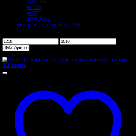
VIMITEX
WEGA
WMF
ZUMOVAL
Προσφορές του μήνα έως -35%
Φιλτράρισμα ανά τιμή
Ελάχιστη
Μέγιστη
τιμή
τιμή
Φιλτράρισμα
Προσφορά!