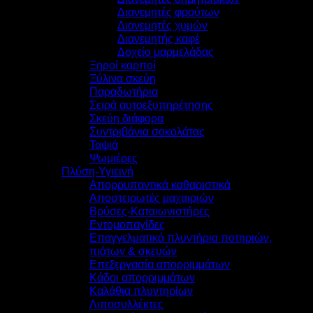
Διανεμητές φρούτων
Διανεμητές χυμών
Διανεμητής καφέ
Δοχείο μαρμελάδας
Ξηροί καρποί
Ξύλινα σκεύη
Παραδωτήρια
Σειρά αυτοεξυπηρέτησης
Σκεύη διάφορα
Συντριβάνια σοκολάτας
Ταψιά
Ψωμιέρες
Πλύση-Υγιεινή
Απορρυπαντικά καθαριστικά
Αποστειρωτές μαχαιριών
Βρύσες-Καταιωνιστήρες
Εντομοπαγίδες
Επαγγελματικά πλυντήρια ποτηριών,
πιάτων & σκευών
Επεξεργασία απορριμμάτων
Κάδοι απορριμμάτων
Καλάθια πλυντηρίων
Λιποσυλλέκτες