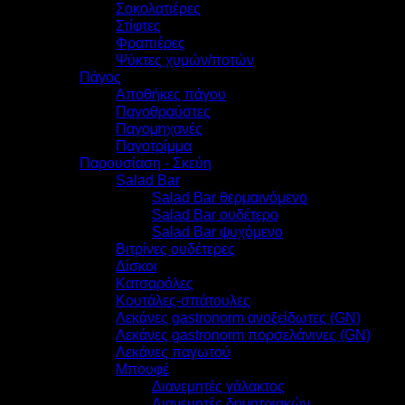
Σοκολατιέρες
Στίφτες
Φραπιέρες
Ψύκτες χυμών/ποτών
Πάγος
Αποθήκες πάγου
Παγοθραύστες
Παγομηχανές
Παγοτρίμμα
Παρουσίαση - Σκεύη
Salad Bar
Salad Bar θερμαινόμενο
Salad Bar ουδέτερο
Salad Bar ψυχόμενο
Βιτρίνες ουδέτερες
Δίσκοι
Κατσαρόλες
Κουτάλες-σπάτουλες
Λεκάνες gastronorm ανοξείδωτες (GN)
Λεκάνες gastronorm πορσελάνινες (GN)
Λεκάνες παγωτού
Μπουφέ
Διανεμητές γάλακτος
Διανεμητές δημητριακών