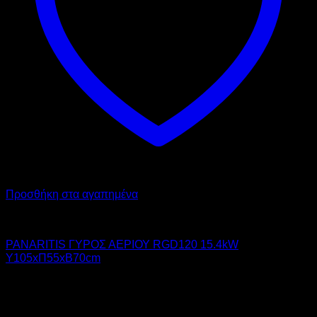
Προσθήκη στα αγαπημένα
PANARITIS
PANARITIS ΓΥΡΟΣ ΑΕΡΙΟΥ RGD120 15.4kW
Υ105xΠ55xΒ70cm
1.560,00
€
χωρίς ΦΠΑ
1.934,40
€
με ΦΠΑ