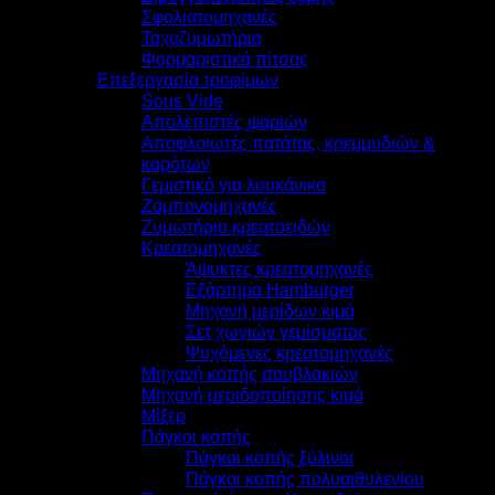
Σφολιατομηχανές
Ταχυζυμωτήρια
Φορμαριστικά πίτσας
Επεξεργασία τροφίμων
Sous Vide
Απολεπιστές ψαριών
Αποφλοιωτές πατάτας, κρεμμυδιών &
καρότων
Γεμιστικό για λουκάνικα
Ζαμπονομηχανές
Ζυμωτήρια κρεατοειδών
Κρεατομηχανές
Άψυκτες κρεατομηχανές
Εξάρτημα Hamburger
Μηχανή μερίδων κιμά
Σετ χωνιών γεμίσματος
Ψυχόμενες κρεατομηχανές
Μηχανή κοπής σουβλακιών
Μηχανή μεριδοποίησης κιμά
Μίξερ
Πάγκοι κοπής
Πάγκοι κοπής ξύλινοι
Πάγκοι κοπής πολυαιθυλενίου