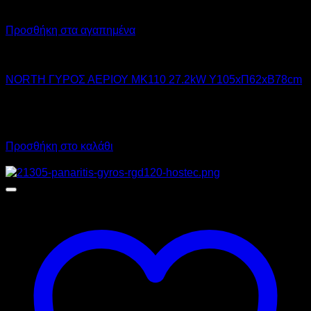
Προσθήκη στα αγαπημένα
NORTH PRO GAS
NORTH ΓΥΡΟΣ ΑΕΡΙΟΥ MK110 27.2kW Υ105xΠ62xΒ78cm
1.727,00
€
χωρίς ΦΠΑ
2.141,48
€
με ΦΠΑ
Προσθήκη στο καλάθι
Προσφορά!