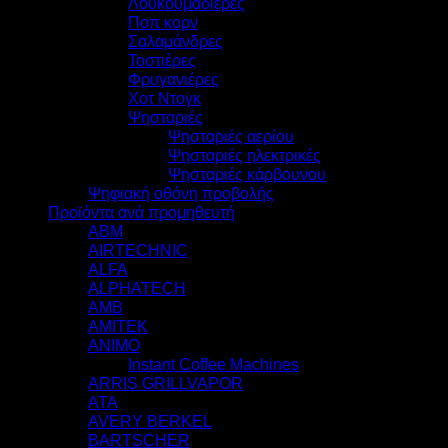
Λουκουμαδιέρες
Ποπ κορν
Σαλαμάνδρες
Τοστιέρες
Φρυγανιέρες
Χοτ Ντογκ
Ψησταριές
Ψησταριές αερίου
Ψησταριές ηλεκτρικές
Ψησταριές κάρβουνου
Ψηφιακή οθόνη προβολής
Προϊόντα ανά προμηθευτή
ABM
AIRTECHNIC
ALFA
ALPHATECH
AMB
AMITEK
ANIMO
Instant Coffee Machines
ARRIS GRILLVAPOR
ATA
AVERY BERKEL
BARTSCHER