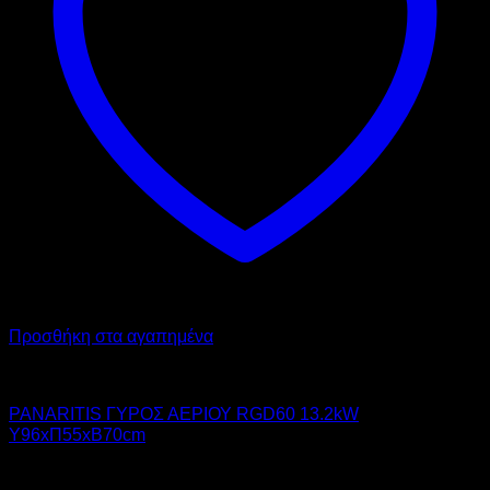
Προσθήκη στα αγαπημένα
PANARITIS
PANARITIS ΓΥΡΟΣ ΑΕΡΙΟΥ RGD60 13.2kW
Υ96xΠ55xΒ70cm
1.450,00
€
χωρίς ΦΠΑ