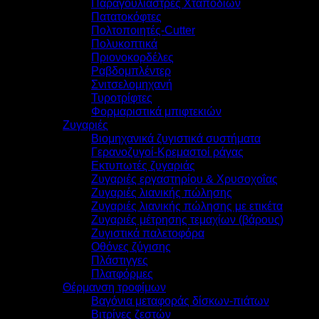
Παραγουλιάστρες Χταποδιών
Πατατοκόφτες
Πολτοποιητές-Cutter
Πολυκοπτικά
Πριονοκορδέλες
Ραβδομπλέντερ
Σνιτσελομηχανή
Τυροτρίφτες
Φορμαριστικά μπιφτεκιών
Ζυγαριές
Βιομηχανικά ζυγιστικά συστήματα
Γερανοζυγοί-Κρεμαστοί ράγας
Εκτυπωτές ζυγαριάς
Ζυγαριές εργαστηρίου & Χρυσοχοΐας
Ζυγαριές λιανικής πώλησης
Ζυγαριές λιανικής πώλησης με ετικέτα
Ζυγαριές μέτρησης τεμαχίων (βάρους)
Ζυγιστικά παλετοφόρα
Οθόνες ζύγισης
Πλάστιγγες
Πλατφόρμες
Θέρμανση τροφίμων
Βαγόνια μεταφοράς δίσκων-πιάτων
Βιτρίνες ζεστών