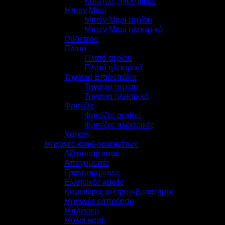
Κουζίνες ηλεκτρικές
Μπαιν Μαρί
Μπαίν Μαρί αερίου
Μπαίν Μαρί ηλεκτρικό
Ουδέτερο
Πλατό
Πλατό αερίου
Πλατό ηλεκτρικά
Τηγάνια Επιδαπέδια
Τηγάνια αερίου
Τηγάνια ηλεκτρικά
Φριτέζες
Φριτέζες αερίου
Φριτέζες ηλεκτρικές
Χάτκον
Μηχανές καφέ-ροφημάτων
Αξεσουάρ καφέ
Αποχυμωτές
Γρανιτομηχανές
Ελληνικός καφές
Καφετιέρες φίλτρου-βραστήρες
Μηχανές εσπρέσσο
Μπλέντερ
Μύλοι καφέ