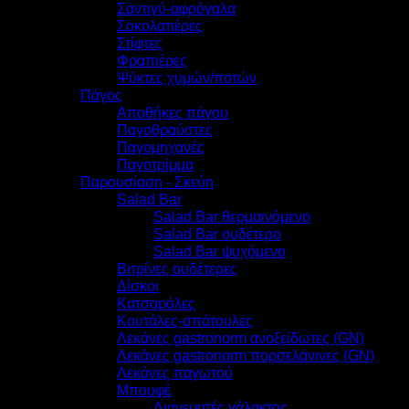
Σαντιγύ-αφρόγαλα
Σοκολατιέρες
Στίφτες
Φραπιέρες
Ψύκτες χυμών/ποτών
Πάγος
Αποθήκες πάγου
Παγοθραύστες
Παγομηχανές
Παγοτρίμμα
Παρουσίαση - Σκεύη
Salad Bar
Salad Bar θερμαινόμενο
Salad Bar ουδέτερο
Salad Bar ψυχόμενο
Βιτρίνες ουδέτερες
Δίσκοι
Κατσαρόλες
Κουτάλες-σπάτουλες
Λεκάνες gastronorm ανοξείδωτες (GN)
Λεκάνες gastronorm πορσελάνινες (GN)
Λεκάνες παγωτού
Μπουφέ
Διανεμητές γάλακτος