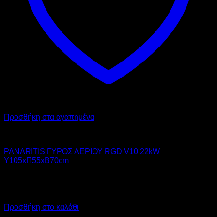
Προσθήκη στα αγαπημένα
PANARITIS
PANARITIS ΓΥΡΟΣ ΑΕΡΙΟΥ RGD V10 22kW
Υ105xΠ55xΒ70cm
1.880,00
€
χωρίς ΦΠΑ
2.331,20
€
με ΦΠΑ
Προσθήκη στο καλάθι
Προσφορά!