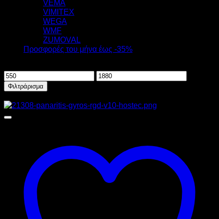
VEMA
VIMITEX
WEGA
WMF
ZUMOVAL
Προσφορές του μήνα έως -35%
Φιλτράρισμα ανά τιμή
Ελάχιστη
Μέγιστη
τιμή
τιμή
Φιλτράρισμα
Προσφορά!