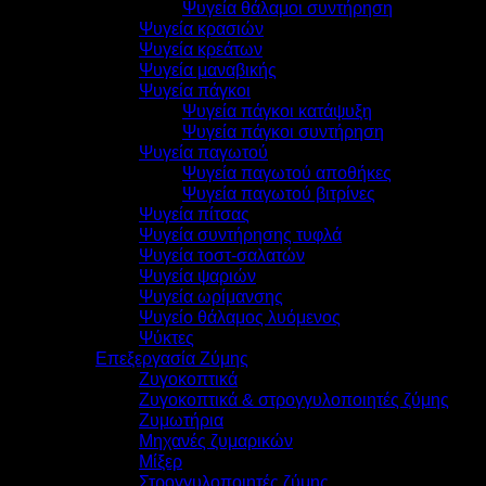
Ψυγεία θάλαμοι συντήρηση
Ψυγεία κρασιών
Ψυγεία κρεάτων
Ψυγεία μαναβικής
Ψυγεία πάγκοι
Ψυγεία πάγκοι κατάψυξη
Ψυγεία πάγκοι συντήρηση
Ψυγεία παγωτού
Ψυγεία παγωτού αποθήκες
Ψυγεία παγωτού βιτρίνες
Ψυγεία πίτσας
Ψυγεία συντήρησης τυφλά
Ψυγεία τοστ-σαλατών
Ψυγεία ψαριών
Ψυγεία ωρίμανσης
Ψυγείο θάλαμος λυόμενος
Ψύκτες
Επεξεργασία Ζύμης
Ζυγοκοπτικά
Ζυγοκοπτικά & στρογγυλοποιητές ζύμης
Ζυμωτήρια
Μηχανές ζυμαρικών
Μίξερ
Στρογγυλοποιητές ζύμης