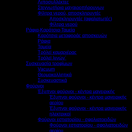
Λιποσυλλέκτες
Στεγνωτήρια μαχαιροπήρουνων
Φίλτρα νερού, αποσκληρυντές
Αποσκληρυντές (αφαλατωτές)
Φίλτρα νερού
Ράφια-Καρότσια-Ταμεία
Καρότσια μεταφοράς αποσκευών
Ράφια
Ταμεία
Τρόλεϊ καμαριέρας
Τρόλεϊ λινών΄
Συσκευασία τροφίμων
Vacuum
Θερμοκολλητικά
Συσκευαστικά
Φούρνοι
Έξυπνοι φούρνοι - κέντρα μαγειρικής
Έξυπνοι φούρνοι - κέντρα μαγειρικής
αερίου
Έξυπνοι φούρνοι - κέντρα μαγειρικής
ηλεκτρικοί
Φούρνοι εστιατορίου - σφολιατοειδών
Φούρνοι εστιατορίου - σφολιατοειδών
αερίου