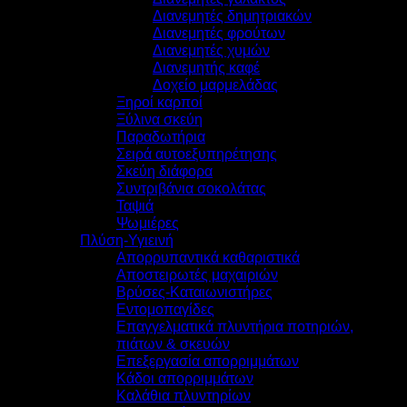
Διανεμητές δημητριακών
Διανεμητές φρούτων
Διανεμητές χυμών
Διανεμητής καφέ
Δοχείο μαρμελάδας
Ξηροί καρποί
Ξύλινα σκεύη
Παραδωτήρια
Σειρά αυτοεξυπηρέτησης
Σκεύη διάφορα
Συντριβάνια σοκολάτας
Ταψιά
Ψωμιέρες
Πλύση-Υγιεινή
Απορρυπαντικά καθαριστικά
Αποστειρωτές μαχαιριών
Βρύσες-Καταιωνιστήρες
Εντομοπαγίδες
Επαγγελματικά πλυντήρια ποτηριών,
πιάτων & σκευών
Επεξεργασία απορριμμάτων
Κάδοι απορριμμάτων
Καλάθια πλυντηρίων