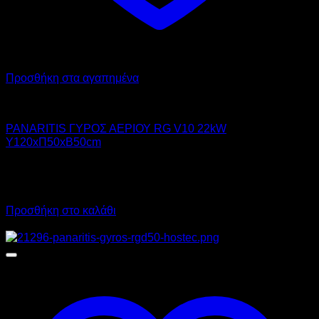
Προσθήκη στα αγαπημένα
PANARITIS
PANARITIS ΓΥΡΟΣ ΑΕΡΙΟΥ RG V10 22kW
Υ120xΠ50xΒ50cm
1.319,00
€
χωρίς ΦΠΑ
1.635,56
€
με ΦΠΑ
Προσθήκη στο καλάθι
Προσφορά!