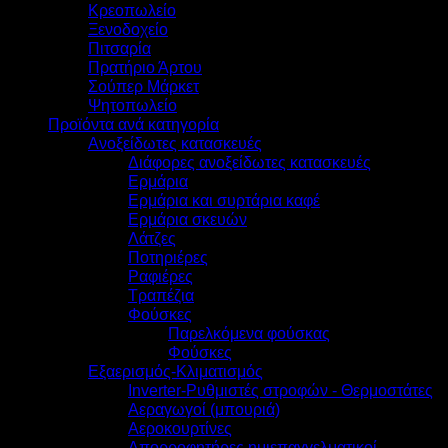
Κρεοπωλείο
Ξενοδοχείο
Πιτσαρία
Πρατήριο Άρτου
Σούπερ Μάρκετ
Ψητοπωλείο
Προϊόντα ανά κατηγορία
Ανοξείδωτες κατασκευές
Διάφορες ανοξείδωτες κατασκευές
Ερμάρια
Ερμάρια και συρτάρια καφέ
Ερμάρια σκευών
Λάτζες
Ποτηριέρες
Ραφιέρες
Τραπέζια
Φούσκες
Παρελκόμενα φούσκας
Φούσκες
Εξαερισμός-Κλιματισμός
Inverter-Ρυθμιστές στροφών - Θερμοστάτες
Αεραγωγοί (μπουριά)
Αεροκουρτίνες
Απορροφητήρες ημιεπαγγελματικοί