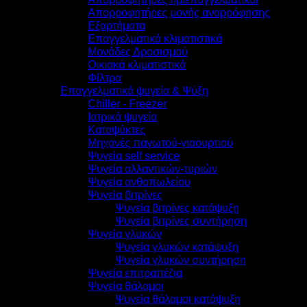
Απορροφητήρες μονής αναρρόφησης
Εξαρτήματα
Επαγγελματικά κλιματιστικά
Μονάδες Δροσισμού
Οικιακά κλιματιστικά
Φίλτρα
Επαγγελματικά ψυγεία & Ψύξη
Chiller - Freezer
Ιατρικά ψυγεία
Καταψύκτες
Μηχανές παγωτού-γιαουρτιού
Ψυγεία self service
Ψυγεία αλλαντικών-τυριών
Ψυγεία ανθοπωλείου
Ψυγεία βιτρίνες
Ψυγεία βιτρίνες κατάψυξη
Ψυγεία βιτρίνες συντήρηση
Ψυγεία γλυκών
Ψυγεία γλυκών κατάψυξη
Ψυγεία γλυκών συντήρηση
Ψυγεία επιτραπέζια
Ψυγεία θάλαμοι
Ψυγεία θάλαμοι κατάψυξη