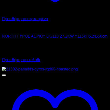
Προσθήκη στα αγαπημένα
NORTH PRO GAS
NORTH ΓΥΡΟΣ ΑΕΡΙΟΥ DG110 27.2KW Υ115xΠ51xΒ50cm
1.494,00
€
χωρίς ΦΠΑ
1.852,56
€
με ΦΠΑ
Προσθήκη στο καλάθι
Προσφορά!