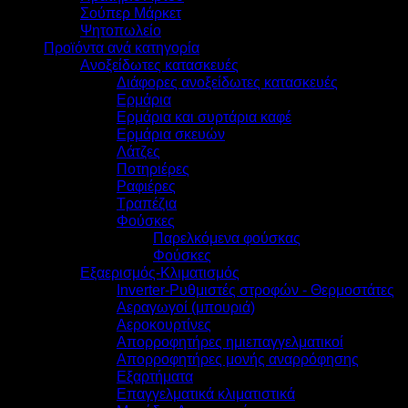
Σούπερ Μάρκετ
Ψητοπωλείο
Προϊόντα ανά κατηγορία
Ανοξείδωτες κατασκευές
Διάφορες ανοξείδωτες κατασκευές
Ερμάρια
Ερμάρια και συρτάρια καφέ
Ερμάρια σκευών
Λάτζες
Ποτηριέρες
Ραφιέρες
Τραπέζια
Φούσκες
Παρελκόμενα φούσκας
Φούσκες
Εξαερισμός-Κλιματισμός
Inverter-Ρυθμιστές στροφών - Θερμοστάτες
Αεραγωγοί (μπουριά)
Αεροκουρτίνες
Απορροφητήρες ημιεπαγγελματικοί
Απορροφητήρες μονής αναρρόφησης
Εξαρτήματα
Επαγγελματικά κλιματιστικά