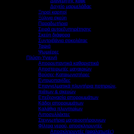
Διανεμητής καφέ
Δοχείο μαρμελάδας
Ξηροί καρποί
Ξύλινα σκεύη
Παραδωτήρια
Σειρά αυτοεξυπηρέτησης
Σκεύη διάφορα
Συντριβάνια σοκολάτας
Ταψιά
Ψωμιέρες
Πλύση-Υγιεινή
Απορρυπαντικά καθαριστικά
Αποστειρωτές μαχαιριών
Βρύσες-Καταιωνιστήρες
Εντομοπαγίδες
Επαγγελματικά πλυντήρια ποτηριών,
πιάτων & σκευών
Επεξεργασία απορριμμάτων
Κάδοι απορριμμάτων
Καλάθια πλυντηρίων
Λιποσυλλέκτες
Στεγνωτήρια μαχαιροπήρουνων
Φίλτρα νερού, αποσκληρυντές
Αποσκληρυντές (αφαλατωτές)