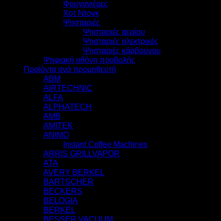
Φρυγανιέρες
Χοτ Ντογκ
Ψησταριές
Ψησταριές αερίου
Ψησταριές ηλεκτρικές
Ψησταριές κάρβουνου
Ψηφιακή οθόνη προβολής
Προϊόντα ανά προμηθευτή
ABM
AIRTECHNIC
ALFA
ALPHATECH
AMB
AMITEK
ANIMO
Instant Coffee Machines
ARRIS GRILLVAPOR
ATA
AVERY BERKEL
BARTSCHER
BECKERS
BELOGIA
BERKEL
BESSER VACUUM