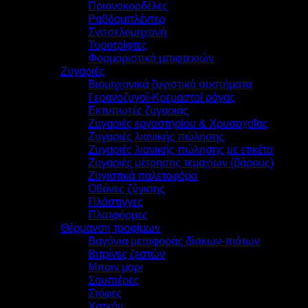
Πριονοκορδέλες
Ραβδομπλέντερ
Σνιτσελομηχανή
Τυροτρίφτες
Φορμαριστικά μπιφτεκιών
Ζυγαριές
Βιομηχανικά ζυγιστικά συστήματα
Γερανοζυγοί-Κρεμαστοί ράγας
Εκτυπωτές ζυγαριάς
Ζυγαριές εργαστηρίου & Χρυσοχοΐας
Ζυγαριές λιανικής πώλησης
Ζυγαριές λιανικής πώλησης με ετικέτα
Ζυγαριές μέτρησης τεμαχίων (βάρους)
Ζυγιστικά παλετοφόρα
Οθόνες ζύγισης
Πλάστιγγες
Πλατφόρμες
Θέρμανση τροφίμων
Βαγόνια μεταφοράς δίσκων-πιάτων
Βιτρίνες ζεστών
Μπαιν μαρι
Σουπιέρες
Στόφες
Χατκόν