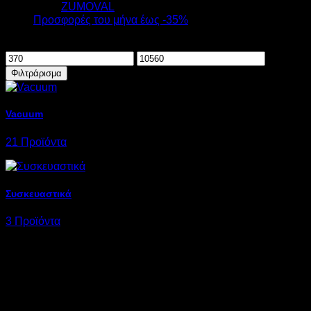
ZUMOVAL
Προσφορές του μήνα έως -35%
Φιλτράρισμα ανά τιμή
Ελάχιστη
Μέγιστη
τιμή
τιμή
Φιλτράρισμα
Vacuum
21 Προϊόντα
Συσκευαστικά
3 Προϊόντα
V