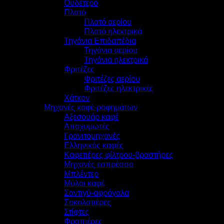
Ουδέτερο
Πλατό
Πλατό αερίου
Πλατό ηλεκτρικά
Τηγάνια Επιδαπέδια
Τηγάνια αερίου
Τηγάνια ηλεκτρικά
Φριτέζες
Φριτέζες αερίου
Φριτέζες ηλεκτρικές
Χάτκον
Μηχανές καφέ-ροφημάτων
Αξεσουάρ καφέ
Αποχυμωτές
Γρανιτομηχανές
Ελληνικός καφές
Καφετιέρες φίλτρου-βραστήρες
Μηχανές εσπρέσσο
Μπλέντερ
Μύλοι καφέ
Σαντιγύ-αφρόγαλα
Σοκολατιέρες
Στίφτες
Φραπιέρες