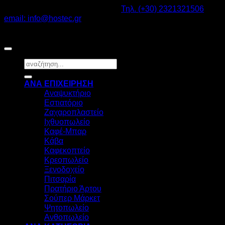
Καβαλάρι Λαγκαδάς ΤΚ: 57200 -
Τηλ. (+30) 2321321506
-
email: info@hostec.gr
©2026
HOSTEC
|
Digital Marketing by friendsconsulting
Αναζήτηση
για:
ΑΝΑ ΕΠΙΧΕΙΡΗΣΗ
Αναψυκτήριο
Εστιατόριο
Ζαχαροπλαστείο
Ιχθυοπωλείο
Καφέ-Μπαρ
Κάβα
Καφεκοπτείο
Κρεοπωλείο
Ξενοδοχείο
Πιτσαρία
Πρατήριο Άρτου
Σούπερ Μάρκετ
Ψητοπωλείο
Ανθοπωλείο