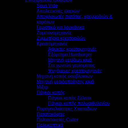
Επεξεργασία τροφίμων
Sous Vide
Απολεπιστές ψαριών
Αποφλοιωτές πατάτας, κρεμμυδιών &
καρότων
Γεμιστικό για λουκάνικα
Ζαμπονομηχανές
Ζυμωτήρια κρεατοειδών
Κρεατομηχανές
Άψυκτες κρεατομηχανές
Εξάρτημα Hamburger
Μηχανή μερίδων κιμά
Σετ χωνιών γεμίσματος
Ψυχόμενες κρεατομηχανές
Μηχανή κοπής σουβλακιών
Μηχανή μεριδοποίησης κιμά
Μίξερ
Πάγκοι κοπής
Πάγκοι κοπής ξύλινοι
Πάγκοι κοπής πολυαιθυλενίου
Παραγουλιάστρες Χταποδιών
Πατατοκόφτες
Πολτοποιητές-Cutter
Πολυκοπτικά