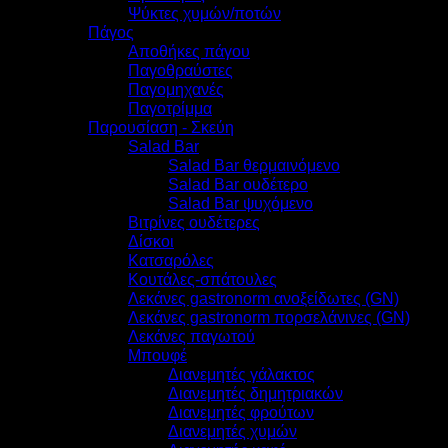
Ψύκτες χυμών/ποτών
Πάγος
Αποθήκες πάγου
Παγοθραύστες
Παγομηχανές
Παγοτρίμμα
Παρουσίαση - Σκεύη
Salad Bar
Salad Bar θερμαινόμενο
Salad Bar ουδέτερο
Salad Bar ψυχόμενο
Βιτρίνες ουδέτερες
Δίσκοι
Κατσαρόλες
Κουτάλες-σπάτουλες
Λεκάνες gastronorm ανοξείδωτες (GN)
Λεκάνες gastronorm πορσελάνινες (GN)
Λεκάνες παγωτού
Μπουφέ
Διανεμητές γάλακτος
Διανεμητές δημητριακών
Διανεμητές φρούτων
Διανεμητές χυμών