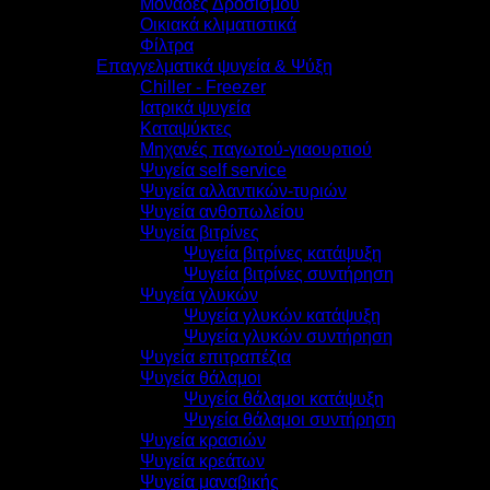
Μονάδες Δροσισμού
Οικιακά κλιματιστικά
Φίλτρα
Επαγγελματικά ψυγεία & Ψύξη
Chiller - Freezer
Ιατρικά ψυγεία
Καταψύκτες
Μηχανές παγωτού-γιαουρτιού
Ψυγεία self service
Ψυγεία αλλαντικών-τυριών
Ψυγεία ανθοπωλείου
Ψυγεία βιτρίνες
Ψυγεία βιτρίνες κατάψυξη
Ψυγεία βιτρίνες συντήρηση
Ψυγεία γλυκών
Ψυγεία γλυκών κατάψυξη
Ψυγεία γλυκών συντήρηση
Ψυγεία επιτραπέζια
Ψυγεία θάλαμοι
Ψυγεία θάλαμοι κατάψυξη
Ψυγεία θάλαμοι συντήρηση
Ψυγεία κρασιών
Ψυγεία κρεάτων
Ψυγεία μαναβικής