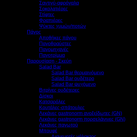
Σαντιγύ-αφρόγαλα
Σοκολατιέρες
Στίφτες
Φραπιέρες
Ψύκτες χυμών/ποτών
Πάγος
Αποθήκες πάγου
Παγοθραύστες
Παγομηχανές
Παγοτρίμμα
Παρουσίαση - Σκεύη
Salad Bar
Salad Bar θερμαινόμενο
Salad Bar ουδέτερο
Salad Bar ψυχόμενο
Βιτρίνες ουδέτερες
Δίσκοι
Κατσαρόλες
Κουτάλες-σπάτουλες
Λεκάνες gastronorm ανοξείδωτες (GN)
Λεκάνες gastronorm πορσελάνινες (GN)
Λεκάνες παγωτού
Μπουφέ
Διανεμητές γάλακτος