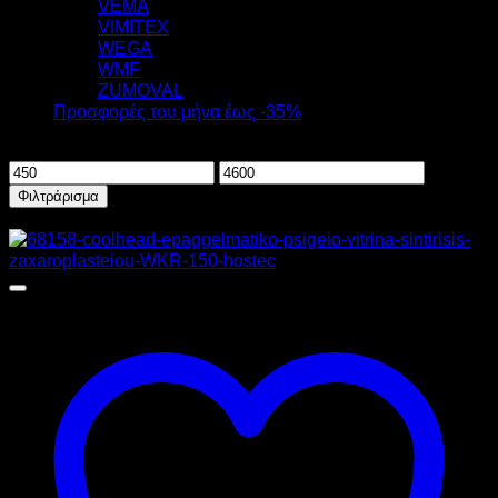
VEMA
VIMITEX
WEGA
WMF
ZUMOVAL
Προσφορές του μήνα έως -35%
Φιλτράρισμα ανά τιμή
Ελάχιστη
Μέγιστη
τιμή
τιμή
Φιλτράρισμα
Προσφορά!