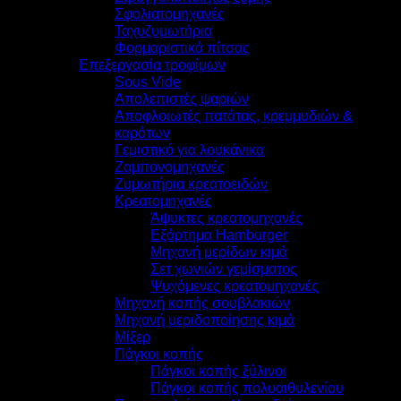
Σφολιατομηχανές
Ταχυζυμωτήρια
Φορμαριστικά πίτσας
Επεξεργασία τροφίμων
Sous Vide
Απολεπιστές ψαριών
Αποφλοιωτές πατάτας, κρεμμυδιών &
καρότων
Γεμιστικό για λουκάνικα
Ζαμπονομηχανές
Ζυμωτήρια κρεατοειδών
Κρεατομηχανές
Άψυκτες κρεατομηχανές
Εξάρτημα Hamburger
Μηχανή μερίδων κιμά
Σετ χωνιών γεμίσματος
Ψυχόμενες κρεατομηχανές
Μηχανή κοπής σουβλακιών
Μηχανή μεριδοποίησης κιμά
Μίξερ
Πάγκοι κοπής
Πάγκοι κοπής ξύλινοι
Πάγκοι κοπής πολυαιθυλενίου