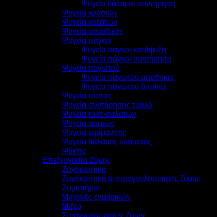
Ψυγεία θάλαμοι συντήρηση
Ψυγεία κρασιών
Ψυγεία κρεάτων
Ψυγεία μαναβικής
Ψυγεία πάγκοι
Ψυγεία πάγκοι κατάψυξη
Ψυγεία πάγκοι συντήρηση
Ψυγεία παγωτού
Ψυγεία παγωτού αποθήκες
Ψυγεία παγωτού βιτρίνες
Ψυγεία πίτσας
Ψυγεία συντήρησης τυφλά
Ψυγεία τοστ-σαλατών
Ψυγεία ψαριών
Ψυγεία ωρίμανσης
Ψυγείο θάλαμος λυόμενος
Ψύκτες
Επεξεργασία Ζύμης
Ζυγοκοπτικά
Ζυγοκοπτικά & στρογγυλοποιητές ζύμης
Ζυμωτήρια
Μηχανές ζυμαρικών
Μίξερ
Στρογγυλοποιητές ζύμης