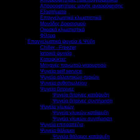
Απορροφητήρες μονής αναρρόφησης
Εξαρτήματα
Επαγγελματικά κλιματιστικά
Μονάδες Δροσισμού
Οικιακά κλιματιστικά
Φίλτρα
Επαγγελματικά ψυγεία & Ψύξη
Chiller - Freezer
Ιατρικά ψυγεία
Καταψύκτες
Μηχανές παγωτού-γιαουρτιού
Ψυγεία self service
Ψυγεία αλλαντικών-τυριών
Ψυγεία ανθοπωλείου
Ψυγεία βιτρίνες
Ψυγεία βιτρίνες κατάψυξη
Ψυγεία βιτρίνες συντήρηση
Ψυγεία γλυκών
Ψυγεία γλυκών κατάψυξη
Ψυγεία γλυκών συντήρηση
Ψυγεία επιτραπέζια
Ψυγεία θάλαμοι
Ψυγεία θάλαμοι κατάψυξη