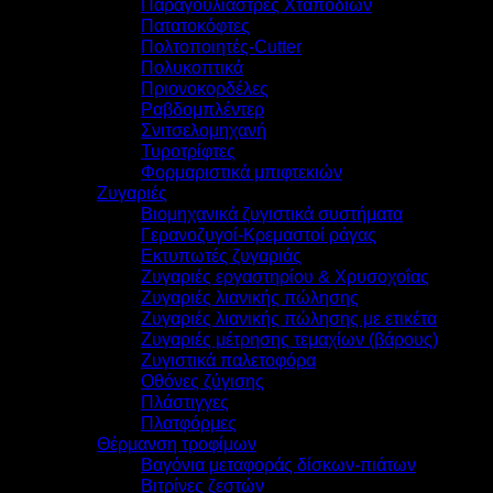
Παραγουλιάστρες Χταποδιών
Πατατοκόφτες
Πολτοποιητές-Cutter
Πολυκοπτικά
Πριονοκορδέλες
Ραβδομπλέντερ
Σνιτσελομηχανή
Τυροτρίφτες
Φορμαριστικά μπιφτεκιών
Ζυγαριές
Βιομηχανικά ζυγιστικά συστήματα
Γερανοζυγοί-Κρεμαστοί ράγας
Εκτυπωτές ζυγαριάς
Ζυγαριές εργαστηρίου & Χρυσοχοΐας
Ζυγαριές λιανικής πώλησης
Ζυγαριές λιανικής πώλησης με ετικέτα
Ζυγαριές μέτρησης τεμαχίων (βάρους)
Ζυγιστικά παλετοφόρα
Οθόνες ζύγισης
Πλάστιγγες
Πλατφόρμες
Θέρμανση τροφίμων
Βαγόνια μεταφοράς δίσκων-πιάτων
Βιτρίνες ζεστών