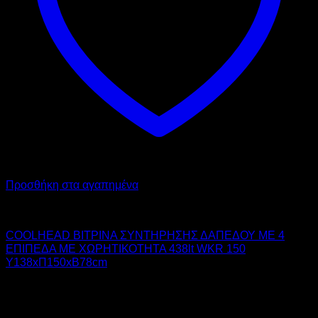
Προσθήκη στα αγαπημένα
COOL HEAD
COOLHEAD ΒΙΤΡΙΝΑ ΣΥΝΤΗΡΗΣΗΣ ΔΑΠΕΔΟΥ ΜΕ 4
ΕΠΙΠΕΔΑ ΜΕ ΧΩΡΗΤΙΚΟΤΗΤΑ 438lt WKR 150
Υ138xΠ150xΒ78cm
4.593,60
€
χωρίς ΦΠΑ
5.696,06
€
με ΦΠΑ