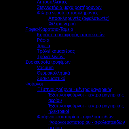
Λιποσυλλέκτες
Στεγνωτήρια μαχαιροπήρουνων
Φίλτρα νερού, αποσκληρυντές
Αποσκληρυντές (αφαλατωτές)
Φίλτρα νερού
Ράφια-Καρότσια-Ταμεία
Καρότσια μεταφοράς αποσκευών
Ράφια
Ταμεία
Τρόλεϊ καμαριέρας
Τρόλεϊ λινών΄
Συσκευασία τροφίμων
Vacuum
Θερμοκολλητικά
Συσκευαστικά
Φούρνοι
Έξυπνοι φούρνοι - κέντρα μαγειρικής
Έξυπνοι φούρνοι - κέντρα μαγειρικής
αερίου
Έξυπνοι φούρνοι - κέντρα μαγειρικής
ηλεκτρικοί
Φούρνοι εστιατορίου - σφολιατοειδών
Φούρνοι εστιατορίου - σφολιατοειδών
αερίου