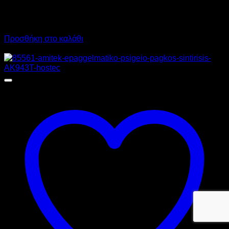
1.028,00
€
χωρίς ΦΠΑ
1.274,72
€
με ΦΠΑ
Προσθήκη στο καλάθι
Προσφορά!