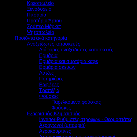
Κρεοπωλείο
Ξενοδοχείο
Πιτσαρία
Πρατήριο Άρτου
Σούπερ Μάρκετ
Ψητοπωλείο
Προϊόντα ανά κατηγορία
Ανοξείδωτες κατασκευές
Διάφορες ανοξείδωτες κατασκευές
Ερμάρια
Ερμάρια και συρτάρια καφέ
Ερμάρια σκευών
Λάτζες
Ποτηριέρες
Ραφιέρες
Τραπέζια
Φούσκες
Παρελκόμενα φούσκας
Φούσκες
Εξαερισμός-Κλιματισμός
Inverter-Ρυθμιστές στροφών - Θερμοστάτες
Αεραγωγοί (μπουριά)
Αεροκουρτίνες
Απορροφητήρες ημιεπαγγελματικοί