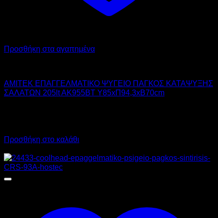
Προσθήκη στα αγαπημένα
AMITEK
AMITEK ΕΠΑΓΓΕΛΜΑΤΙΚΟ ΨΥΓΕΙΟ ΠΑΓΚΟΣ ΚΑΤΑΨΥΞΗΣ
ΣΑΛΑΤΩΝ 205lt AK955BT Υ85xΠ94,3xΒ70cm
1.410,00
€
χωρίς ΦΠΑ
1.748,40
€
με ΦΠΑ
Προσθήκη στο καλάθι
Προσφορά!