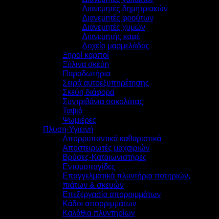
Διανεμητές δημητριακών
Διανεμητές φρούτων
Διανεμητές χυμών
Διανεμητής καφέ
Δοχείο μαρμελάδας
Ξηροί καρποί
Ξύλινα σκεύη
Παραδωτήρια
Σειρά αυτοεξυπηρέτησης
Σκεύη διάφορα
Συντριβάνια σοκολάτας
Ταψιά
Ψωμιέρες
Πλύση-Υγιεινή
Απορρυπαντικά καθαριστικά
Αποστειρωτές μαχαιριών
Βρύσες-Καταιωνιστήρες
Εντομοπαγίδες
Επαγγελματικά πλυντήρια ποτηριών,
πιάτων & σκευών
Επεξεργασία απορριμμάτων
Κάδοι απορριμμάτων
Καλάθια πλυντηρίων