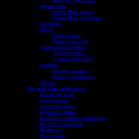
Κουζίνες ηλεκτρικές
Μπαιν Μαρί
Μπαίν Μαρί αερίου
Μπαίν Μαρί ηλεκτρικό
Ουδέτερο
Πλατό
Πλατό αερίου
Πλατό ηλεκτρικά
Τηγάνια Επιδαπέδια
Τηγάνια αερίου
Τηγάνια ηλεκτρικά
Φριτέζες
Φριτέζες αερίου
Φριτέζες ηλεκτρικές
Χάτκον
Μηχανές καφέ-ροφημάτων
Αξεσουάρ καφέ
Αποχυμωτές
Γρανιτομηχανές
Ελληνικός καφές
Καφετιέρες φίλτρου-βραστήρες
Μηχανές εσπρέσσο
Μπλέντερ
Μύλοι καφέ