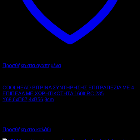
Προσθήκη στα αγαπημένα
COOL HEAD
COOLHEAD ΒΙΤΡΙΝΑ ΣΥΝΤΗΡΗΣΗΣ ΕΠΙΤΡΑΠΕΖΙΑ ΜΕ 4
ΕΠΙΠΕΔΑ ΜΕ ΧΩΡΗΤΙΚΟΤΗΤΑ 160lt RC 235
Υ68,6xΠ87,4xΒ56,8cm
1.188,00
€
χωρίς ΦΠΑ
1.473,12
€
με ΦΠΑ
Προσθήκη στο καλάθι
Προσφορά!