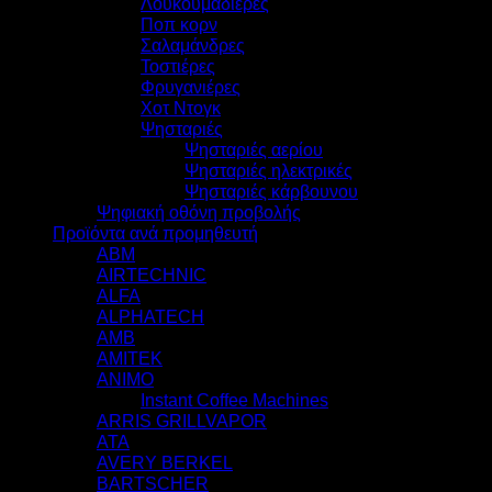
Λουκουμαδιέρες
Ποπ κορν
Σαλαμάνδρες
Τοστιέρες
Φρυγανιέρες
Χοτ Ντογκ
Ψησταριές
Ψησταριές αερίου
Ψησταριές ηλεκτρικές
Ψησταριές κάρβουνου
Ψηφιακή οθόνη προβολής
Προϊόντα ανά προμηθευτή
ABM
AIRTECHNIC
ALFA
ALPHATECH
AMB
AMITEK
ANIMO
Instant Coffee Machines
ARRIS GRILLVAPOR
ATA
AVERY BERKEL
BARTSCHER