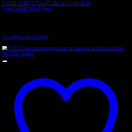
ΣΥΝΤΗΡΗΣΗΣ ΣΑΛΑΤΩΝ CRS 93A 389lt
Υ100,5xΠ136,5xΒ70cm
1.330,00
€
χωρίς ΦΠΑ
1.649,20
€
με ΦΠΑ
Προσθήκη στο καλάθι
Προσφορά!