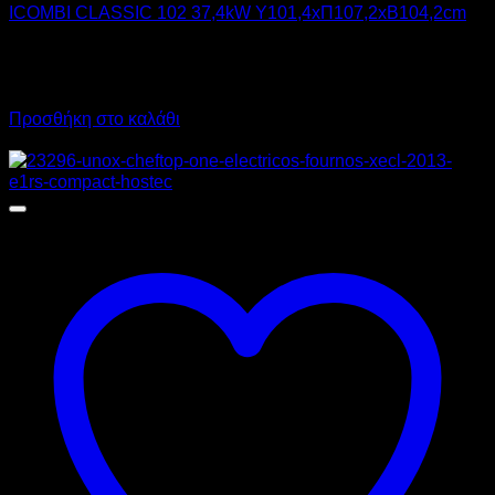
ICOMBI CLASSIC 102 37,4kW Υ101,4xΠ107,2xΒ104,2cm
11.990,00
€
χωρίς ΦΠΑ
14.867,60
€
με ΦΠΑ
Προσθήκη στο καλάθι
Προσφορά!