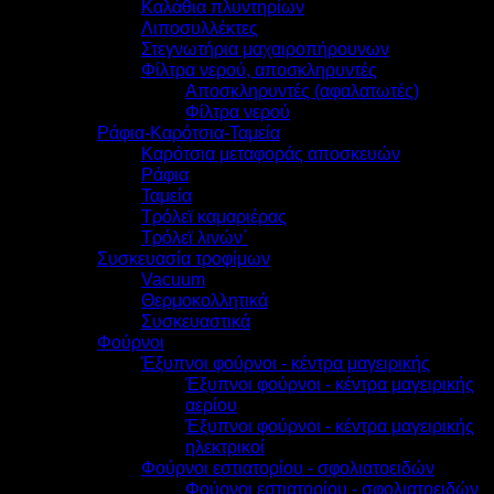
Καλάθια πλυντηρίων
Λιποσυλλέκτες
Στεγνωτήρια μαχαιροπήρουνων
Φίλτρα νερού, αποσκληρυντές
Αποσκληρυντές (αφαλατωτές)
Φίλτρα νερού
Ράφια-Καρότσια-Ταμεία
Καρότσια μεταφοράς αποσκευών
Ράφια
Ταμεία
Τρόλεϊ καμαριέρας
Τρόλεϊ λινών΄
Συσκευασία τροφίμων
Vacuum
Θερμοκολλητικά
Συσκευαστικά
Φούρνοι
Έξυπνοι φούρνοι - κέντρα μαγειρικής
Έξυπνοι φούρνοι - κέντρα μαγειρικής
αερίου
Έξυπνοι φούρνοι - κέντρα μαγειρικής
ηλεκτρικοί
Φούρνοι εστιατορίου - σφολιατοειδών
Φούρνοι εστιατορίου - σφολιατοειδών