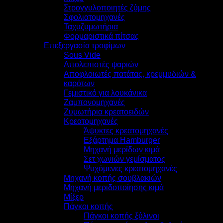
Στρογγυλοποιητές ζύμης
Σφολιατομηχανές
Ταχυζυμωτήρια
Φορμαριστικά πίτσας
Επεξεργασία τροφίμων
Sous Vide
Απολεπιστές ψαριών
Αποφλοιωτές πατάτας, κρεμμυδιών &
καρότων
Γεμιστικό για λουκάνικα
Ζαμπονομηχανές
Ζυμωτήρια κρεατοειδών
Κρεατομηχανές
Άψυκτες κρεατομηχανές
Εξάρτημα Hamburger
Μηχανή μερίδων κιμά
Σετ χωνιών γεμίσματος
Ψυχόμενες κρεατομηχανές
Μηχανή κοπής σουβλακιών
Μηχανή μεριδοποίησης κιμά
Μίξερ
Πάγκοι κοπής
Πάγκοι κοπής ξύλινοι