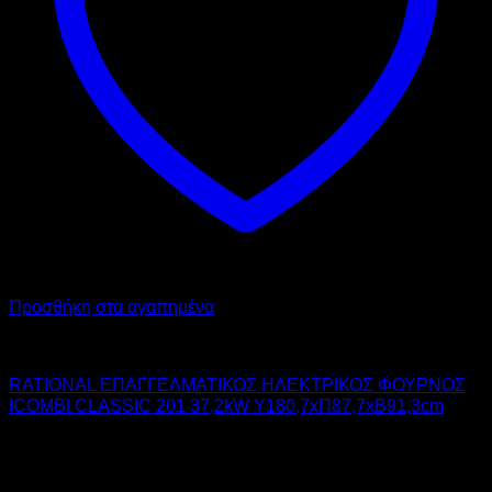
Προσθήκη στα αγαπημένα
RATIONAL
RATIONAL ΕΠΑΓΓΕΛΜΑΤΙΚΟΣ ΗΛΕΚΤΡΙΚΟΣ ΦΟΥΡΝΟΣ
ICOMBI CLASSIC 201 37,2kW Υ180,7xΠ87,7xΒ91,3cm
15.350,00
€
χωρίς ΦΠΑ
19.034,00
€
με ΦΠΑ