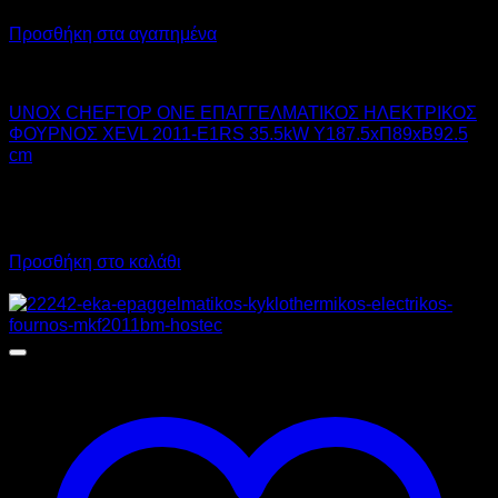
Προσθήκη στα αγαπημένα
UNOX
UNOX CHEFTOP ONE ΕΠΑΓΓΕΛΜΑΤΙΚΟΣ ΗΛΕΚΤΡΙΚΟΣ
ΦΟΥΡΝΟΣ XEVL 2011-E1RS 35.5kW Υ187.5xΠ89xΒ92.5
cm
11.360,00
€
χωρίς ΦΠΑ
14.086,40
€
με ΦΠΑ
Προσθήκη στο καλάθι
Προσφορά!