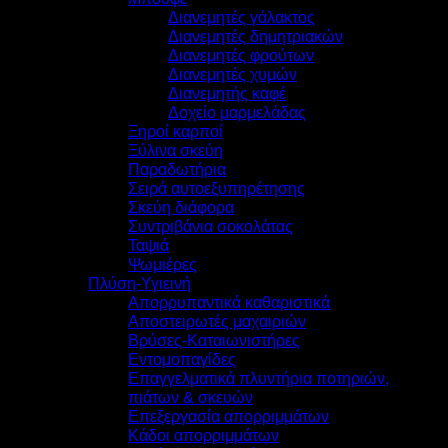
Διανεμητές γάλακτος
Διανεμητές δημητριακών
Διανεμητές φρούτων
Διανεμητές χυμών
Διανεμητής καφέ
Δοχείο μαρμελάδας
Ξηροί καρποί
Ξύλινα σκεύη
Παραδωτήρια
Σειρά αυτοεξυπηρέτησης
Σκεύη διάφορα
Συντριβάνια σοκολάτας
Ταψιά
Ψωμιέρες
Πλύση-Υγιεινή
Απορρυπαντικά καθαριστικά
Αποστειρωτές μαχαιριών
Βρύσες-Καταιωνιστήρες
Εντομοπαγίδες
Επαγγελματικά πλυντήρια ποτηριών,
πιάτων & σκευών
Επεξεργασία απορριμμάτων
Κάδοι απορριμμάτων