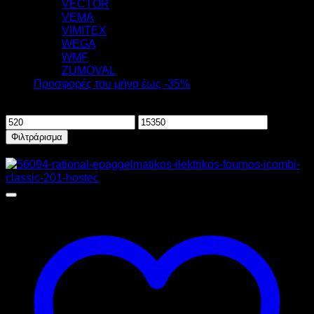
VECTOR
VEMA
VIMITEX
WEGA
WMF
ZUMOVAL
Προσφορές του μήνα έως -35%
Φιλτράρισμα ανά τιμή
Ελάχιστη
Μέγιστη
τιμή
τιμή
Φιλτράρισμα
Προσφορά!