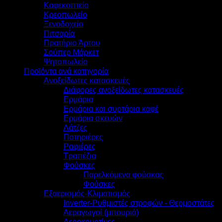
Καφεκοπτείο
Κρεοπωλείο
Ξενοδοχείο
Πιτσαρία
Πρατήριο Άρτου
Σούπερ Μάρκετ
Ψητοπωλείο
Προϊόντα ανά κατηγορία
Ανοξείδωτες κατασκευές
Διάφορες ανοξείδωτες κατασκευές
Ερμάρια
Ερμάρια και συρτάρια καφέ
Ερμάρια σκευών
Λάτζες
Ποτηριέρες
Ραφιέρες
Τραπέζια
Φούσκες
Παρελκόμενα φούσκας
Φούσκες
Εξαερισμός-Κλιματισμός
Inverter-Ρυθμιστές στροφών - Θερμοστάτες
Αεραγωγοί (μπουριά)
Αεροκουρτίνες