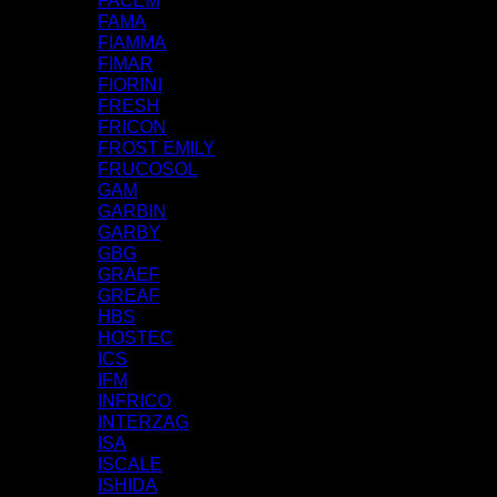
FACEM
FAMA
FIAMMA
FIMAR
FIORINI
FRESH
FRICON
FROST EMILY
FRUCOSOL
GAM
GARBIN
GARBY
GBG
GRAEF
GREAF
HBS
HOSTEC
ICS
IFM
INFRICO
INTERZAG
ISA
ISCALE
ISHIDA