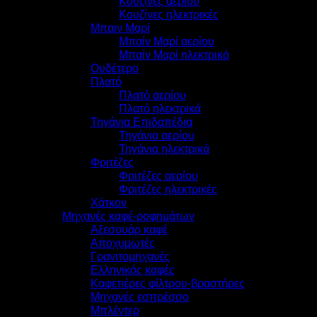
Κουζίνες αερίου
Κουζίνες ηλεκτρικές
Μπαιν Μαρί
Μπαίν Μαρί αερίου
Μπαίν Μαρί ηλεκτρικό
Ουδέτερο
Πλατό
Πλατό αερίου
Πλατό ηλεκτρικά
Τηγάνια Επιδαπέδια
Τηγάνια αερίου
Τηγάνια ηλεκτρικά
Φριτέζες
Φριτέζες αερίου
Φριτέζες ηλεκτρικές
Χάτκον
Μηχανές καφέ-ροφημάτων
Αξεσουάρ καφέ
Αποχυμωτές
Γρανιτομηχανές
Ελληνικός καφές
Καφετιέρες φίλτρου-βραστήρες
Μηχανές εσπρέσσο
Μπλέντερ