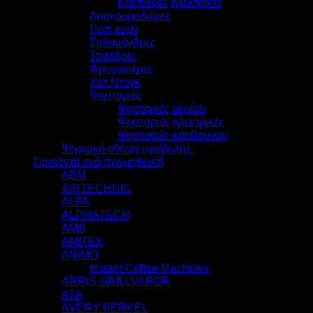
Κρεπιέρες ηλεκτρικές
Λουκουμαδιέρες
Ποπ κορν
Σαλαμάνδρες
Τοστιέρες
Φρυγανιέρες
Χοτ Ντογκ
Ψησταριές
Ψησταριές αερίου
Ψησταριές ηλεκτρικές
Ψησταριές κάρβουνου
Ψηφιακή οθόνη προβολής
Προϊόντα ανά προμηθευτή
ABM
AIRTECHNIC
ALFA
ALPHATECH
AMB
AMITEK
ANIMO
Instant Coffee Machines
ARRIS GRILLVAPOR
ATA
AVERY BERKEL