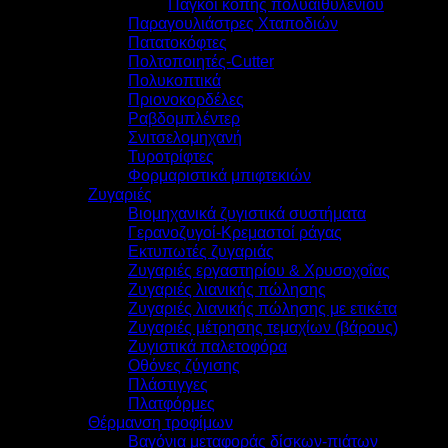
Πάγκοι κοπής πολυαιθυλενίου
Παραγουλιάστρες Χταποδιών
Πατατοκόφτες
Πολτοποιητές-Cutter
Πολυκοπτικά
Πριονοκορδέλες
Ραβδομπλέντερ
Σνιτσελομηχανή
Τυροτρίφτες
Φορμαριστικά μπιφτεκιών
Ζυγαριές
Βιομηχανικά ζυγιστικά συστήματα
Γερανοζυγοί-Κρεμαστοί ράγας
Εκτυπωτές ζυγαριάς
Ζυγαριές εργαστηρίου & Χρυσοχοΐας
Ζυγαριές λιανικής πώλησης
Ζυγαριές λιανικής πώλησης με ετικέτα
Ζυγαριές μέτρησης τεμαχίων (βάρους)
Ζυγιστικά παλετοφόρα
Οθόνες ζύγισης
Πλάστιγγες
Πλατφόρμες
Θέρμανση τροφίμων
Βαγόνια μεταφοράς δίσκων-πιάτων