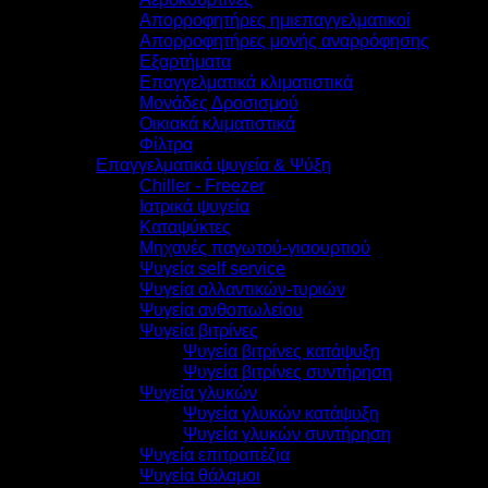
Απορροφητήρες ημιεπαγγελματικοί
Απορροφητήρες μονής αναρρόφησης
Εξαρτήματα
Επαγγελματικά κλιματιστικά
Μονάδες Δροσισμού
Οικιακά κλιματιστικά
Φίλτρα
Επαγγελματικά ψυγεία & Ψύξη
Chiller - Freezer
Ιατρικά ψυγεία
Καταψύκτες
Μηχανές παγωτού-γιαουρτιού
Ψυγεία self service
Ψυγεία αλλαντικών-τυριών
Ψυγεία ανθοπωλείου
Ψυγεία βιτρίνες
Ψυγεία βιτρίνες κατάψυξη
Ψυγεία βιτρίνες συντήρηση
Ψυγεία γλυκών
Ψυγεία γλυκών κατάψυξη
Ψυγεία γλυκών συντήρηση
Ψυγεία επιτραπέζια
Ψυγεία θάλαμοι