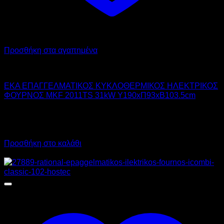
Προσθήκη στα αγαπημένα
EKA
EKA ΕΠΑΓΓΕΛΜΑΤΙΚΟΣ ΚΥΚΛΟΘΕΡΜΙΚΟΣ ΗΛΕΚΤΡΙΚΟΣ
ΦΟΥΡΝΟΣ MKF 2011TS 31kW Υ190xΠ93xΒ103.5cm
13.058,00
€
χωρίς ΦΠΑ
16.191,92
€
με ΦΠΑ
Προσθήκη στο καλάθι
Προσφορά!