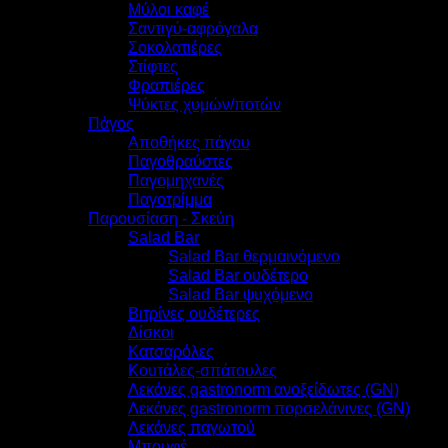
Μύλοι καφέ
Σαντιγύ-αφρόγαλα
Σοκολατιέρες
Στίφτες
Φραπιέρες
Ψύκτες χυμών/ποτών
Πάγος
Αποθήκες πάγου
Παγοθραύστες
Παγομηχανές
Παγοτρίμμα
Παρουσίαση - Σκεύη
Salad Bar
Salad Bar θερμαινόμενο
Salad Bar ουδέτερο
Salad Bar ψυχόμενο
Βιτρίνες ουδέτερες
Δίσκοι
Κατσαρόλες
Κουτάλες-σπάτουλες
Λεκάνες gastronorm ανοξείδωτες (GN)
Λεκάνες gastronorm πορσελάνινες (GN)
Λεκάνες παγωτού
Μπουφέ