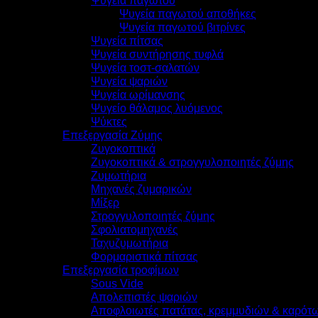
Ψυγεία παγωτού
Ψυγεία παγωτού αποθήκες
Ψυγεία παγωτού βιτρίνες
Ψυγεία πίτσας
Ψυγεία συντήρησης τυφλά
Ψυγεία τοστ-σαλατών
Ψυγεία ψαριών
Ψυγεία ωρίμανσης
Ψυγείο θάλαμος λυόμενος
Ψύκτες
Επεξεργασία Ζύμης
Ζυγοκοπτικά
Ζυγοκοπτικά & στρογγυλοποιητές ζύμης
Ζυμωτήρια
Μηχανές ζυμαρικών
Μίξερ
Στρογγυλοποιητές ζύμης
Σφολιατομηχανές
Ταχυζυμωτήρια
Φορμαριστικά πίτσας
Επεξεργασία τροφίμων
Sous Vide
Απολεπιστές ψαριών
Αποφλοιωτές πατάτας, κρεμμυδιών & καρότ