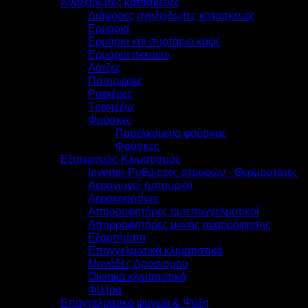
Ανοξείδωτες κατασκευές
Διάφορες ανοξείδωτες κατασκευές
Ερμάρια
Ερμάρια και συρτάρια καφέ
Ερμάρια σκευών
Λάτζες
Ποτηριέρες
Ραφιέρες
Τραπέζια
Φούσκες
Παρελκόμενα φούσκας
Φούσκες
Εξαερισμός-Κλιματισμός
Inverter-Ρυθμιστές στροφών - Θερμοστάτες
Αεραγωγοί (μπουριά)
Αεροκουρτίνες
Απορροφητήρες ημιεπαγγελματικοί
Απορροφητήρες μονής αναρρόφησης
Εξαρτήματα
Επαγγελματικά κλιματιστικά
Μονάδες Δροσισμού
Οικιακά κλιματιστικά
Φίλτρα
Επαγγελματικά ψυγεία & Ψύξη