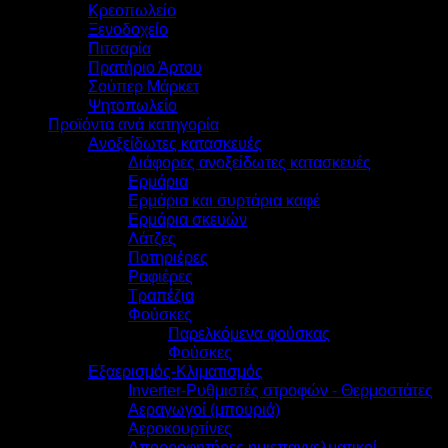
Κρεοπωλείο
Ξενοδοχείο
Πιτσαρία
Πρατήριο Άρτου
Σούπερ Μάρκετ
Ψητοπωλείο
Προϊόντα ανά κατηγορία
Ανοξείδωτες κατασκευές
Διάφορες ανοξείδωτες κατασκευές
Ερμάρια
Ερμάρια και συρτάρια καφέ
Ερμάρια σκευών
Λάτζες
Ποτηριέρες
Ραφιέρες
Τραπέζια
Φούσκες
Παρελκόμενα φούσκας
Φούσκες
Εξαερισμός-Κλιματισμός
Inverter-Ρυθμιστές στροφών - Θερμοστάτες
Αεραγωγοί (μπουριά)
Αεροκουρτίνες
Απορροφητήρες ημιεπαγγελματικοί