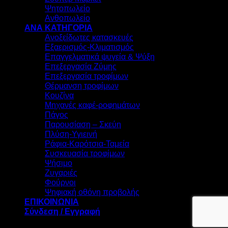
Ψητοπωλείο
Ανθοπωλείο
ΑΝΑ ΚΑΤΗΓΟΡΙΑ
Ανοξείδωτες κατασκευές
Εξαερισμός-Κλιματισμός
Επαγγελματικά ψυγεία & Ψύξη
Επεξεργασία Ζύμης
Επεξεργασία τροφίμων
Θέρμανση τροφίμων
Κουζίνα
Μηχανές καφέ-ροφημάτων
Πάγος
Παρουσίαση – Σκεύη
Πλύση-Υγιεινή
Ράφια-Καρότσια-Ταμεία
Συσκευασία τροφίμων
Ψήσιμο
Ζυγαριές
Φούρνοι
Ψηφιακή οθόνη προβολής
ΕΠΙΚΟΙΝΩΝΙΑ
Σύνδεση / Εγγραφή