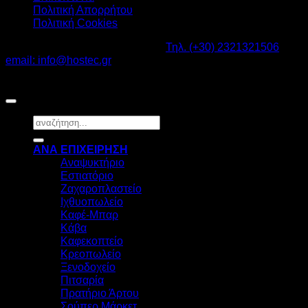
Πολιτική Απορρήτου
Πολιτική Cookies
Καβαλάρι Λαγκαδάς ΤΚ: 57200 -
Τηλ. (+30) 2321321506
-
email: info@hostec.gr
©2026
HOSTEC
|
Digital Marketing by friendsconsulting
Αναζήτηση
για:
ΑΝΑ ΕΠΙΧΕΙΡΗΣΗ
Αναψυκτήριο
Εστιατόριο
Ζαχαροπλαστείο
Ιχθυοπωλείο
Καφέ-Μπαρ
Κάβα
Καφεκοπτείο
Κρεοπωλείο
Ξενοδοχείο
Πιτσαρία
Πρατήριο Άρτου
Σούπερ Μάρκετ