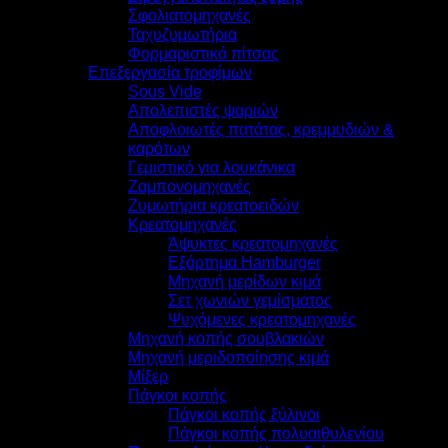
Σφολιατομηχανές
Ταχυζυμωτήρια
Φορμαριστικά πίτσας
Επεξεργασία τροφίμων
Sous Vide
Απολεπιστές ψαριών
Αποφλοιωτές πατάτας, κρεμμυδιών &
καρότων
Γεμιστικό για λουκάνικα
Ζαμπονομηχανές
Ζυμωτήρια κρεατοειδών
Κρεατομηχανές
Άψυκτες κρεατομηχανές
Εξάρτημα Hamburger
Μηχανή μερίδων κιμά
Σετ χωνιών γεμίσματος
Ψυχόμενες κρεατομηχανές
Μηχανή κοπής σουβλακιών
Μηχανή μεριδοποίησης κιμά
Μίξερ
Πάγκοι κοπής
Πάγκοι κοπής ξύλινοι
Πάγκοι κοπής πολυαιθυλενίου