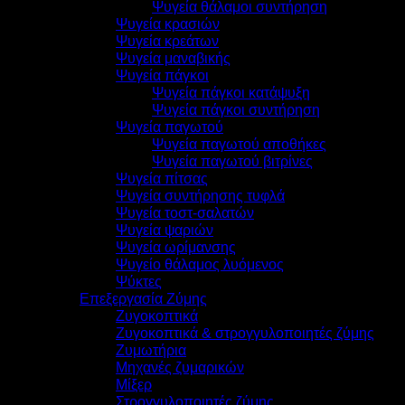
Ψυγεία θάλαμοι συντήρηση
Ψυγεία κρασιών
Ψυγεία κρεάτων
Ψυγεία μαναβικής
Ψυγεία πάγκοι
Ψυγεία πάγκοι κατάψυξη
Ψυγεία πάγκοι συντήρηση
Ψυγεία παγωτού
Ψυγεία παγωτού αποθήκες
Ψυγεία παγωτού βιτρίνες
Ψυγεία πίτσας
Ψυγεία συντήρησης τυφλά
Ψυγεία τοστ-σαλατών
Ψυγεία ψαριών
Ψυγεία ωρίμανσης
Ψυγείο θάλαμος λυόμενος
Ψύκτες
Επεξεργασία Ζύμης
Ζυγοκοπτικά
Ζυγοκοπτικά & στρογγυλοποιητές ζύμης
Ζυμωτήρια
Μηχανές ζυμαρικών
Μίξερ
Στρογγυλοποιητές ζύμης