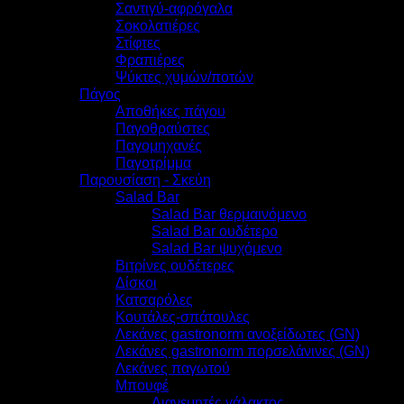
Σαντιγύ-αφρόγαλα
Σοκολατιέρες
Στίφτες
Φραπιέρες
Ψύκτες χυμών/ποτών
Πάγος
Αποθήκες πάγου
Παγοθραύστες
Παγομηχανές
Παγοτρίμμα
Παρουσίαση - Σκεύη
Salad Bar
Salad Bar θερμαινόμενο
Salad Bar ουδέτερο
Salad Bar ψυχόμενο
Βιτρίνες ουδέτερες
Δίσκοι
Κατσαρόλες
Κουτάλες-σπάτουλες
Λεκάνες gastronorm ανοξείδωτες (GN)
Λεκάνες gastronorm πορσελάνινες (GN)
Λεκάνες παγωτού
Μπουφέ
Διανεμητές γάλακτος