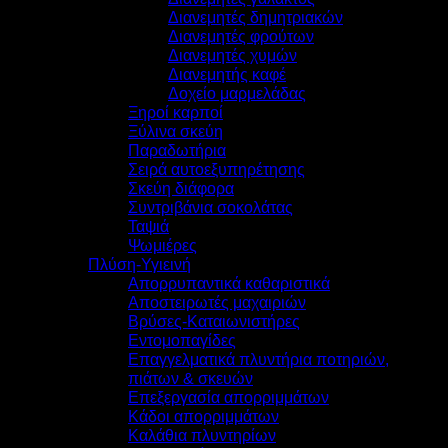
Διανεμητές δημητριακών
Διανεμητές φρούτων
Διανεμητές χυμών
Διανεμητής καφέ
Δοχείο μαρμελάδας
Ξηροί καρποί
Ξύλινα σκεύη
Παραδωτήρια
Σειρά αυτοεξυπηρέτησης
Σκεύη διάφορα
Συντριβάνια σοκολάτας
Ταψιά
Ψωμιέρες
Πλύση-Υγιεινή
Απορρυπαντικά καθαριστικά
Αποστειρωτές μαχαιριών
Βρύσες-Καταιωνιστήρες
Εντομοπαγίδες
Επαγγελματικά πλυντήρια ποτηριών,
πιάτων & σκευών
Επεξεργασία απορριμμάτων
Κάδοι απορριμμάτων
Καλάθια πλυντηρίων