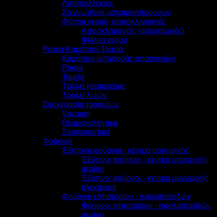
Λιποσυλλέκτες
Στεγνωτήρια μαχαιροπήρουνων
Φίλτρα νερού, αποσκληρυντές
Αποσκληρυντές (αφαλατωτές)
Φίλτρα νερού
Ράφια-Καρότσια-Ταμεία
Καρότσια μεταφοράς αποσκευών
Ράφια
Ταμεία
Τρόλεϊ καμαριέρας
Τρόλεϊ λινών΄
Συσκευασία τροφίμων
Vacuum
Θερμοκολλητικά
Συσκευαστικά
Φούρνοι
Έξυπνοι φούρνοι - κέντρα μαγειρικής
Έξυπνοι φούρνοι - κέντρα μαγειρικής
αερίου
Έξυπνοι φούρνοι - κέντρα μαγειρικής
ηλεκτρικοί
Φούρνοι εστιατορίου - σφολιατοειδών
Φούρνοι εστιατορίου - σφολιατοειδών
αερίου