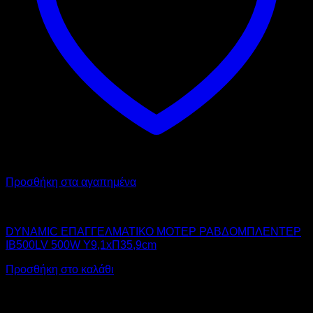
Προσθήκη στα αγαπημένα
DYNAMIC
DYNAMIC ΕΠΑΓΓΕΛΜΑΤΙΚΟ ΜΟΤΕΡ ΡΑΒΔΟΜΠΛΕΝΤΕΡ
IB500LV 500W Υ9,1xΠ35,9cm
Προσθήκη στο καλάθι
Αυτό
V
το
προϊόν