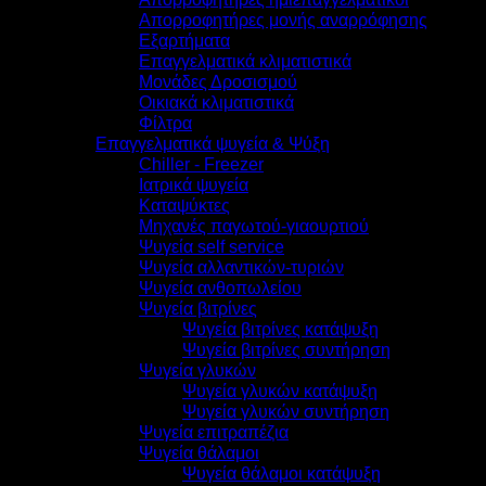
Απορροφητήρες μονής αναρρόφησης
Εξαρτήματα
Επαγγελματικά κλιματιστικά
Μονάδες Δροσισμού
Οικιακά κλιματιστικά
Φίλτρα
Επαγγελματικά ψυγεία & Ψύξη
Chiller - Freezer
Ιατρικά ψυγεία
Καταψύκτες
Μηχανές παγωτού-γιαουρτιού
Ψυγεία self service
Ψυγεία αλλαντικών-τυριών
Ψυγεία ανθοπωλείου
Ψυγεία βιτρίνες
Ψυγεία βιτρίνες κατάψυξη
Ψυγεία βιτρίνες συντήρηση
Ψυγεία γλυκών
Ψυγεία γλυκών κατάψυξη
Ψυγεία γλυκών συντήρηση
Ψυγεία επιτραπέζια
Ψυγεία θάλαμοι
Ψυγεία θάλαμοι κατάψυξη