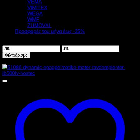
VEMA
VIMITEX
WEGA
WMF
ZUMOVAL
Προσφορές του μήνα έως -35%
Φιλτράρισμα ανά τιμή
Ελάχιστη
Μέγιστη
τιμή
τιμή
Φιλτράρισμα
Προσφορά!