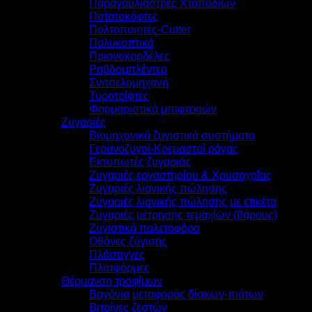
Παραγουλιάστρες Χταποδιών
Πατατοκόφτες
Πολτοποιητές-Cutter
Πολυκοπτικά
Πριονοκορδέλες
Ραβδομπλέντερ
Σνιτσελομηχανή
Τυροτρίφτες
Φορμαριστικά μπιφτεκιών
Ζυγαριές
Βιομηχανικά ζυγιστικά συστήματα
Γερανοζυγοί-Κρεμαστοί ράγας
Εκτυπωτές ζυγαριάς
Ζυγαριές εργαστηρίου & Χρυσοχοΐας
Ζυγαριές λιανικής πώλησης
Ζυγαριές λιανικής πώλησης με ετικέτα
Ζυγαριές μέτρησης τεμαχίων (βάρους)
Ζυγιστικά παλετοφόρα
Οθόνες ζύγισης
Πλάστιγγες
Πλατφόρμες
Θέρμανση τροφίμων
Βαγόνια μεταφοράς δίσκων-πιάτων
Βιτρίνες ζεστών