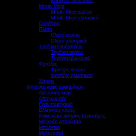
Κουζίνες ηλεκτρικές
Μπαιν Μαρί
Μπαίν Μαρί αερίου
Μπαίν Μαρί ηλεκτρικό
Ουδέτερο
Πλατό
Πλατό αερίου
Πλατό ηλεκτρικά
Τηγάνια Επιδαπέδια
Τηγάνια αερίου
Τηγάνια ηλεκτρικά
Φριτέζες
Φριτέζες αερίου
Φριτέζες ηλεκτρικές
Χάτκον
Μηχανές καφέ-ροφημάτων
Αξεσουάρ καφέ
Αποχυμωτές
Γρανιτομηχανές
Ελληνικός καφές
Καφετιέρες φίλτρου-βραστήρες
Μηχανές εσπρέσσο
Μπλέντερ
Μύλοι καφέ