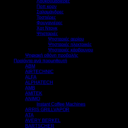
Λουκουμαδιέρες
Ποπ κορν
Σαλαμάνδρες
Τοστιέρες
Φρυγανιέρες
Χοτ Ντογκ
Ψησταριές
Ψησταριές αερίου
Ψησταριές ηλεκτρικές
Ψησταριές κάρβουνου
Ψηφιακή οθόνη προβολής
Προϊόντα ανά προμηθευτή
ABM
AIRTECHNIC
ALFA
ALPHATECH
AMB
AMITEK
ANIMO
Instant Coffee Machines
ARRIS GRILLVAPOR
ATA
AVERY BERKEL
BARTSCHER