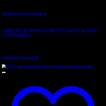
Προσθήκη στα αγαπημένα
GAM
GAM ΕΠΑΓΓΕΛΜΑΤΙΚΟ ΖΥΜΩΤΗΡΙΟ GRETA 40 2.2kW
Υ75xΠ49xΒ80cm
2.560,00
€
χωρίς ΦΠΑ
3.174,40
€
με ΦΠΑ
Προσθήκη στο καλάθι
Προσφορά!