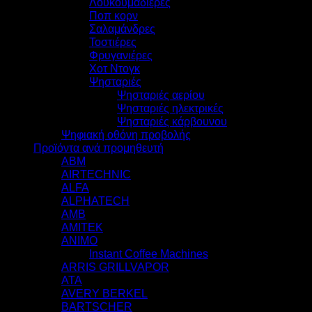
Λουκουμαδιέρες
Ποπ κορν
Σαλαμάνδρες
Τοστιέρες
Φρυγανιέρες
Χοτ Ντογκ
Ψησταριές
Ψησταριές αερίου
Ψησταριές ηλεκτρικές
Ψησταριές κάρβουνου
Ψηφιακή οθόνη προβολής
Προϊόντα ανά προμηθευτή
ABM
AIRTECHNIC
ALFA
ALPHATECH
AMB
AMITEK
ANIMO
Instant Coffee Machines
ARRIS GRILLVAPOR
ATA
AVERY BERKEL
BARTSCHER