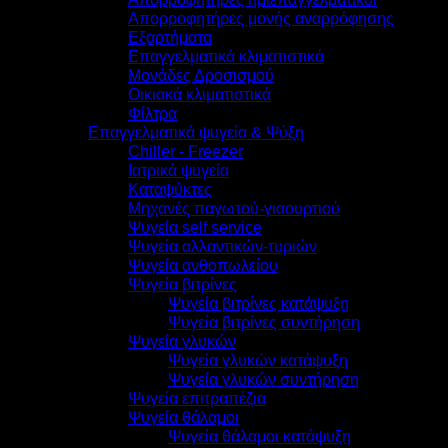
Απορροφητήρες μονής αναρρόφησης
Εξαρτήματα
Επαγγελματικά κλιματιστικά
Μονάδες Δροσισμού
Οικιακά κλιματιστικά
Φίλτρα
Επαγγελματικά ψυγεία & Ψύξη
Chiller - Freezer
Ιατρικά ψυγεία
Καταψύκτες
Μηχανές παγωτού-γιαουρτιού
Ψυγεία self service
Ψυγεία αλλαντικών-τυριών
Ψυγεία ανθοπωλείου
Ψυγεία βιτρίνες
Ψυγεία βιτρίνες κατάψυξη
Ψυγεία βιτρίνες συντήρηση
Ψυγεία γλυκών
Ψυγεία γλυκών κατάψυξη
Ψυγεία γλυκών συντήρηση
Ψυγεία επιτραπέζια
Ψυγεία θάλαμοι
Ψυγεία θάλαμοι κατάψυξη