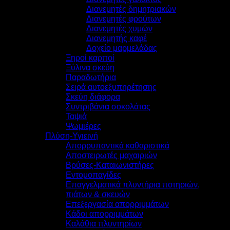
Διανεμητές δημητριακών
Διανεμητές φρούτων
Διανεμητές χυμών
Διανεμητής καφέ
Δοχείο μαρμελάδας
Ξηροί καρποί
Ξύλινα σκεύη
Παραδωτήρια
Σειρά αυτοεξυπηρέτησης
Σκεύη διάφορα
Συντριβάνια σοκολάτας
Ταψιά
Ψωμιέρες
Πλύση-Υγιεινή
Απορρυπαντικά καθαριστικά
Αποστειρωτές μαχαιριών
Βρύσες-Καταιωνιστήρες
Εντομοπαγίδες
Επαγγελματικά πλυντήρια ποτηριών,
πιάτων & σκευών
Επεξεργασία απορριμμάτων
Κάδοι απορριμμάτων
Καλάθια πλυντηρίων