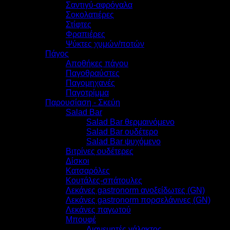
Σαντιγύ-αφρόγαλα
Σοκολατιέρες
Στίφτες
Φραπιέρες
Ψύκτες χυμών/ποτών
Πάγος
Αποθήκες πάγου
Παγοθραύστες
Παγομηχανές
Παγοτρίμμα
Παρουσίαση - Σκεύη
Salad Bar
Salad Bar θερμαινόμενο
Salad Bar ουδέτερο
Salad Bar ψυχόμενο
Βιτρίνες ουδέτερες
Δίσκοι
Κατσαρόλες
Κουτάλες-σπάτουλες
Λεκάνες gastronorm ανοξείδωτες (GN)
Λεκάνες gastronorm πορσελάνινες (GN)
Λεκάνες παγωτού
Μπουφέ
Διανεμητές γάλακτος