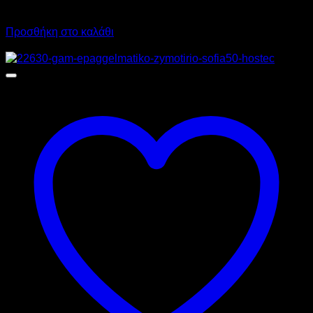
3.015,68
€
με ΦΠΑ
Προσθήκη στο καλάθι
Προσφορά!