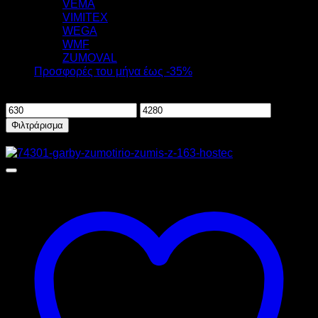
VEMA
VIMITEX
WEGA
WMF
ZUMOVAL
Προσφορές του μήνα έως -35%
Φιλτράρισμα ανά τιμή
Ελάχιστη
Μέγιστη
τιμή
τιμή
Φιλτράρισμα
Προσφορά!