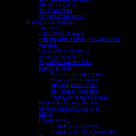
Σφολιατομηχανές
Ταχυζυμωτήρια
Φορμαριστικά πίτσας
Επεξεργασία τροφίμων
Sous Vide
Απολεπιστές ψαριών
Αποφλοιωτές πατάτας, κρεμμυδιών &
καρότων
Γεμιστικό για λουκάνικα
Ζαμπονομηχανές
Ζυμωτήρια κρεατοειδών
Κρεατομηχανές
Άψυκτες κρεατομηχανές
Εξάρτημα Hamburger
Μηχανή μερίδων κιμά
Σετ χωνιών γεμίσματος
Ψυχόμενες κρεατομηχανές
Μηχανή κοπής σουβλακιών
Μηχανή μεριδοποίησης κιμά
Μίξερ
Πάγκοι κοπής
Πάγκοι κοπής ξύλινοι
Πάγκοι κοπής πολυαιθυλενίου