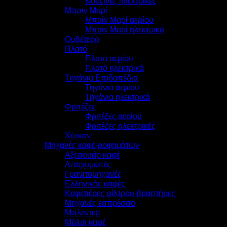
Κουζίνες ηλεκτρικές
Μπαιν Μαρί
Μπαίν Μαρί αερίου
Μπαίν Μαρί ηλεκτρικό
Ουδέτερο
Πλατό
Πλατό αερίου
Πλατό ηλεκτρικά
Τηγάνια Επιδαπέδια
Τηγάνια αερίου
Τηγάνια ηλεκτρικά
Φριτέζες
Φριτέζες αερίου
Φριτέζες ηλεκτρικές
Χάτκον
Μηχανές καφέ-ροφημάτων
Αξεσουάρ καφέ
Αποχυμωτές
Γρανιτομηχανές
Ελληνικός καφές
Καφετιέρες φίλτρου-βραστήρες
Μηχανές εσπρέσσο
Μπλέντερ
Μύλοι καφέ