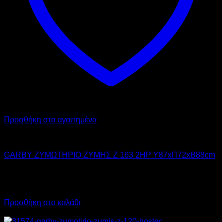
Προσθήκη στα αγαπημένα
GARBY
GARBY ΖΥΜΩΤΗΡΙΟ ΖΥΜΗΣ Z 163 2HP Υ87xΠ72xΒ88cm
4.275,00
€
χωρίς ΦΠΑ
5.301,00
€
με ΦΠΑ
Προσθήκη στο καλάθι
Προσφορά!