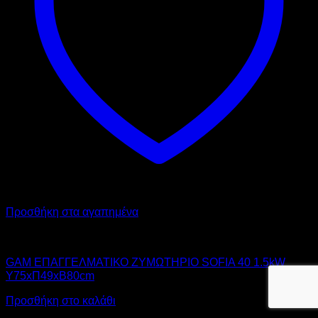
στη
σελίδα
του
προϊόντος
Προσθήκη στα αγαπημένα
GAM
GAM ΕΠΑΓΓΕΛΜΑΤΙΚΟ ΖΥΜΩΤΗΡΙΟ SOFIA 40 1.5kW
Υ75xΠ49xΒ80cm
Προσθήκη στο καλάθι
Αυτό
Προσφορά!