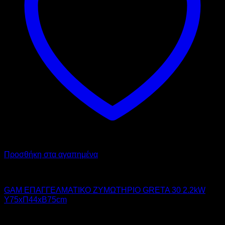
Προσθήκη στα αγαπημένα
GAM
GAM ΕΠΑΓΓΕΛΜΑΤΙΚΟ ΖΥΜΩΤΗΡΙΟ GRETA 30 2.2kW
Υ75xΠ44xΒ75cm
2.432,00
€
χωρίς ΦΠΑ