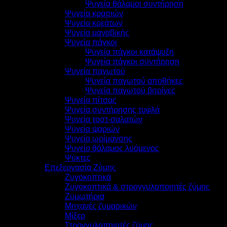
Ψυγεία θάλαμοι συντήρηση
Ψυγεία κρασιών
Ψυγεία κρεάτων
Ψυγεία μαναβικής
Ψυγεία πάγκοι
Ψυγεία πάγκοι κατάψυξη
Ψυγεία πάγκοι συντήρηση
Ψυγεία παγωτού
Ψυγεία παγωτού αποθήκες
Ψυγεία παγωτού βιτρίνες
Ψυγεία πίτσας
Ψυγεία συντήρησης τυφλά
Ψυγεία τοστ-σαλατών
Ψυγεία ψαριών
Ψυγεία ωρίμανσης
Ψυγείο θάλαμος λυόμενος
Ψύκτες
Επεξεργασία Ζύμης
Ζυγοκοπτικά
Ζυγοκοπτικά & στρογγυλοποιητές ζύμης
Ζυμωτήρια
Μηχανές ζυμαρικών
Μίξερ
Στρογγυλοποιητές ζύμης