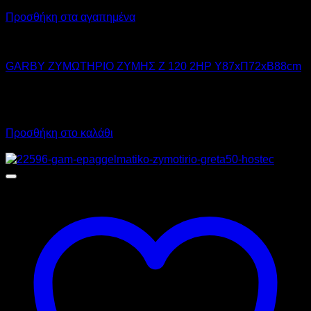
Προσθήκη στα αγαπημένα
GARBY
GARBY ΖΥΜΩΤΗΡΙΟ ΖΥΜΗΣ Z 120 2HP Υ87xΠ72xΒ88cm
3.825,00
€
χωρίς ΦΠΑ
4.743,00
€
με ΦΠΑ
Προσθήκη στο καλάθι
Προσφορά!