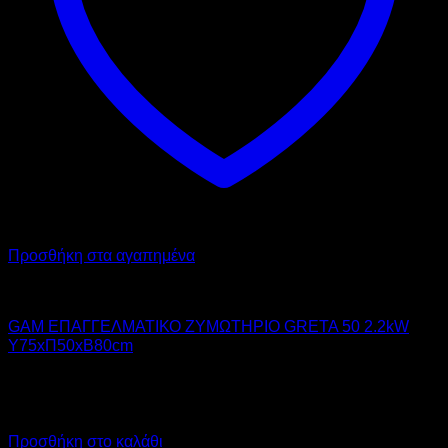
Προσθήκη στα αγαπημένα
GAM
GAM ΕΠΑΓΓΕΛΜΑΤΙΚΟ ΖΥΜΩΤΗΡΙΟ GRETA 50 2.2kW
Υ75xΠ50xΒ80cm
2.690,00
€
χωρίς ΦΠΑ
3.335,60
€
με ΦΠΑ
Προσθήκη στο καλάθι