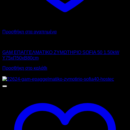
Προσθήκη στα αγαπημένα
GAM
GAM ΕΠΑΓΓΕΛΜΑΤΙΚΟ ΖΥΜΩΤΗΡΙΟ SOFIA 50 1.50kW
Υ75xΠ50xΒ80cm
Προσθήκη στο καλάθι
Αυτό
Προσφορά!
το
προϊόν
έχει
πολλαπλές
παραλλαγές.
Οι
επιλογές
μπορούν
να
επιλεγούν