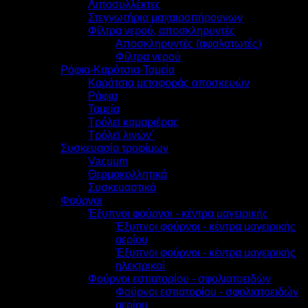
Λιποσυλλέκτες
Στεγνωτήρια μαχαιροπήρουνων
Φίλτρα νερού, αποσκληρυντές
Αποσκληρυντές (αφαλατωτές)
Φίλτρα νερού
Ράφια-Καρότσια-Ταμεία
Καρότσια μεταφοράς αποσκευών
Ράφια
Ταμεία
Τρόλεϊ καμαριέρας
Τρόλεϊ λινών΄
Συσκευασία τροφίμων
Vacuum
Θερμοκολλητικά
Συσκευαστικά
Φούρνοι
Έξυπνοι φούρνοι - κέντρα μαγειρικής
Έξυπνοι φούρνοι - κέντρα μαγειρικής
αερίου
Έξυπνοι φούρνοι - κέντρα μαγειρικής
ηλεκτρικοί
Φούρνοι εστιατορίου - σφολιατοειδών
Φούρνοι εστιατορίου - σφολιατοειδών
αερίου