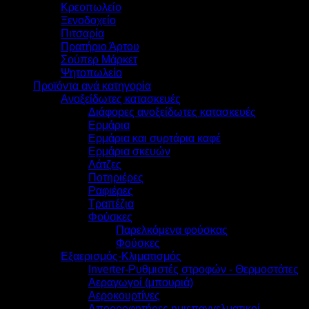
Κρεοπωλείο
Ξενοδοχείο
Πιτσαρία
Πρατήριο Άρτου
Σούπερ Μάρκετ
Ψητοπωλείο
Προϊόντα ανά κατηγορία
Ανοξείδωτες κατασκευές
Διάφορες ανοξείδωτες κατασκευές
Ερμάρια
Ερμάρια και συρτάρια καφέ
Ερμάρια σκευών
Λάτζες
Ποτηριέρες
Ραφιέρες
Τραπέζια
Φούσκες
Παρελκόμενα φούσκας
Φούσκες
Εξαερισμός-Κλιματισμός
Inverter-Ρυθμιστές στροφών - Θερμοστάτες
Αεραγωγοί (μπουριά)
Αεροκουρτίνες
Απορροφητήρες ημιεπαγγελματικοί