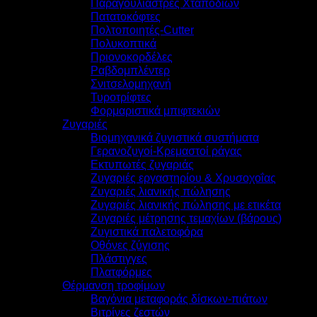
Παραγουλιάστρες Χταποδιών
Πατατοκόφτες
Πολτοποιητές-Cutter
Πολυκοπτικά
Πριονοκορδέλες
Ραβδομπλέντερ
Σνιτσελομηχανή
Τυροτρίφτες
Φορμαριστικά μπιφτεκιών
Ζυγαριές
Βιομηχανικά ζυγιστικά συστήματα
Γερανοζυγοί-Κρεμαστοί ράγας
Εκτυπωτές ζυγαριάς
Ζυγαριές εργαστηρίου & Χρυσοχοΐας
Ζυγαριές λιανικής πώλησης
Ζυγαριές λιανικής πώλησης με ετικέτα
Ζυγαριές μέτρησης τεμαχίων (βάρους)
Ζυγιστικά παλετοφόρα
Οθόνες ζύγισης
Πλάστιγγες
Πλατφόρμες
Θέρμανση τροφίμων
Βαγόνια μεταφοράς δίσκων-πιάτων
Βιτρίνες ζεστών