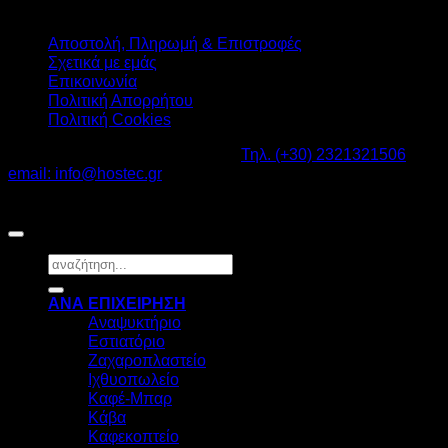
Αποστολή, Πληρωμή & Επιστροφές
Σχετικά με εμάς
Επικοινωνία
Πολιτική Απορρήτου
Πολιτική Cookies
Καβαλάρι Λαγκαδάς ΤΚ: 57200 -
Τηλ. (+30) 2321321506
-
email: info@hostec.gr
©2026
HOSTEC
|
Digital Marketing by friendsconsulting
Αναζήτηση
για:
ΑΝΑ ΕΠΙΧΕΙΡΗΣΗ
Αναψυκτήριο
Εστιατόριο
Ζαχαροπλαστείο
Ιχθυοπωλείο
Καφέ-Μπαρ
Κάβα
Καφεκοπτείο