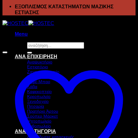
ΕΞΟΠΛΙΣΜΟΣ ΚΑΤΑΣΤΗΜΑΤΩΝ ΜΑΖΙΚΗΣ
ΕΣΤΙΑΣΗΣ
Menu
Αναζήτηση
Προσφορά!
για:
ΑΝΑ ΕΠΙΧΕΙΡΗΣΗ
Αναψυκτήριο
Εστιατόριο
Ζαχαροπλαστείο
Ιχθυοπωλείο
Καφέ-Μπαρ
Κάβα
Καφεκοπτείο
Κρεοπωλείο
Ξενοδοχείο
Πιτσαρία
Πρατήριο Άρτου
Σούπερ Μάρκετ
Ψητοπωλείο
Ανθοπωλείο
ΑΝΑ ΚΑΤΗΓΟΡΙΑ
Ανοξείδωτες κατασκευές