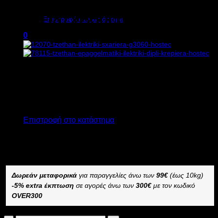
ΚΡΕΠΙΕΡΑ Φ40 2x3kW
Κανένα προϊόν στο καλάθι σας.
Υ21xΠ87xΒ50cm
Επιστροφή στο κατάστημα
0
Καλάθι
580,00
€
χωρίς ΦΠΑ
495,00
€
χωρίς ΦΠΑ
719,20
€
με ΦΠΑ
613,80
€
με ΦΠΑ
Κανένα προϊόν στο καλάθι σας.
Διαθέσιμο από 1-3 ημέρες
Επιστροφή στο κατάστημα
ΕΠΑΓΓΕΛΜΑΤΙΚΗ ΗΛΕΚΤΡΙΚΗ ΔΙΠΛΗ ΚΡΕΠΙΕΡΑ
TZETHAN Φ40
–
Δωρεάν μεταφορικά
για παραγγελίες άνω των
99€
(έως 10kg)
-5% extra έκπτωση
σε αγορές άνω των
300€
με τον κωδικό
OVER300