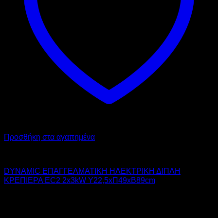
Προσθήκη στα αγαπημένα
DYNAMIC
DYNAMIC ΕΠΑΓΓΕΛΜΑΤΙΚΗ ΗΛΕΚΤΡΙΚΗ ΔΙΠΛΗ
ΚΡΕΠΙΕΡΑ EC2 2x3kW Υ22,5xΠ49xΒ89cm
600,00
€
χωρίς ΦΠΑ
420,00
€
χωρίς ΦΠΑ
744,00
€
με ΦΠΑ
520,80
€
με ΦΠΑ