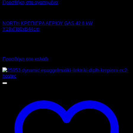
Προσθήκη στα αγαπημένα
NORTH PRO GAS
NORTH ΚΡΕΠΙΕΡΑ ΑΕΡΙΟΥ GAS 42 6 kW
Υ19xΠ86xΒ44cm
1.172,00
€
χωρίς ΦΠΑ
879,00
€
χωρίς ΦΠΑ
1.453,28
€
με ΦΠΑ
1.089,96
€
με ΦΠΑ
Προσθήκη στο καλάθι
Προσφορά!