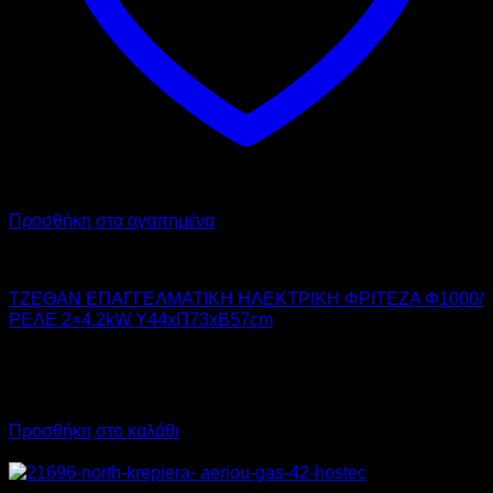
Προσθήκη στα αγαπημένα
TZETHAN
ΤΖΕΘΑΝ ΕΠΑΓΓΕΛΜΑΤΙΚΗ ΗΛΕΚΤΡΙΚΗ ΦΡΙΤΕΖΑ Φ1000/
ΡΕΛΕ 2×4.2kW Υ44xΠ73xΒ57cm
617,00
€
χωρίς ΦΠΑ
525,00
€
χωρίς ΦΠΑ
765,08
€
με ΦΠΑ
651,00
€
με ΦΠΑ
Προσθήκη στο καλάθι
Προσφορά!