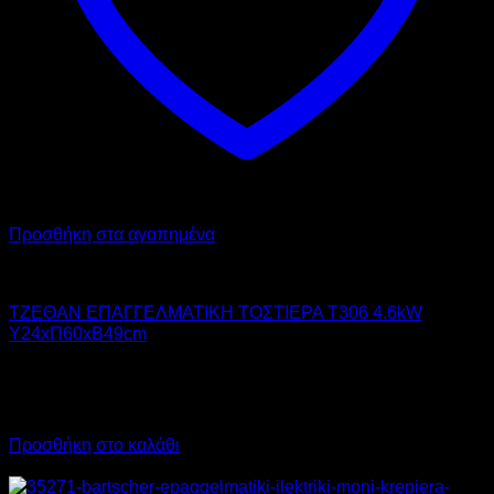
Προσθήκη στα αγαπημένα
TZETHAN
ΤΖΕΘΑΝ ΕΠΑΓΓΕΛΜΑΤΙΚΗ ΤΟΣΤΙΕΡΑ T306 4.6kW
Υ24xΠ60xΒ49cm
434,00
€
χωρίς ΦΠΑ
370,00
€
χωρίς ΦΠΑ
538,16
€
με ΦΠΑ
458,80
€
με ΦΠΑ
Προσθήκη στο καλάθι
Προσφορά!