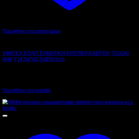
Προσθήκη στα αγαπημένα
VIMITEX
VIMITEX ΕΠΑΓΓΕΛΜΑΤΙΚΗ ΚΡΕΠΙΕΡΑ ΑΕΡΙΟΥ 701G40
4kW Υ14.5xΠ42.5xΒ50.5cm
420,00
€
χωρίς ΦΠΑ
357,00
€
χωρίς ΦΠΑ
520,80
€
με ΦΠΑ
442,68
€
με ΦΠΑ
Προσθήκη στο καλάθι
Προσφορά!