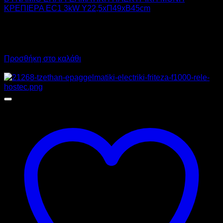
ΚΡΕΠΙΕΡΑ EC1 3kW Υ22,5xΠ49xΒ45cm
320,00
€
χωρίς ΦΠΑ
224,00
€
χωρίς ΦΠΑ
396,80
€
με ΦΠΑ
277,76
€
με ΦΠΑ
Προσθήκη στο καλάθι
Προσφορά!