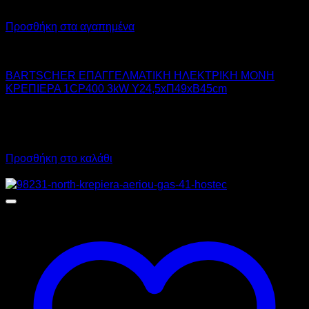
Προσθήκη στα αγαπημένα
BARTSCHER
BARTSCHER ΕΠΑΓΓΕΛΜΑΤΙΚΗ ΗΛΕΚΤΡΙΚΗ MONH
ΚΡΕΠΙΕΡΑ 1CP400 3kW Υ24,5xΠ49xΒ45cm
650,00
€
χωρίς ΦΠΑ
455,00
€
χωρίς ΦΠΑ
806,00
€
με ΦΠΑ
564,20
€
με ΦΠΑ
Προσθήκη στο καλάθι
Προσφορά!