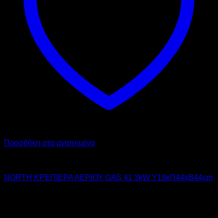
Προσθήκη στα αγαπημένα
NORTH PRO GAS
NORTH ΚΡΕΠΙΕΡΑ ΑΕΡΙΟΥ GAS 41 3kW Υ19xΠ44xΒ44cm
672,00
€
χωρίς ΦΠΑ
504,00
€
χωρίς ΦΠΑ
833,28
€
με ΦΠΑ
624,96
€
με ΦΠΑ