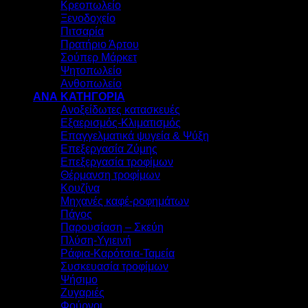
Κρεοπωλείο
Ξενοδοχείο
Πιτσαρία
Πρατήριο Άρτου
Σούπερ Μάρκετ
Ψητοπωλείο
Ανθοπωλείο
ΑΝΑ ΚΑΤΗΓΟΡΙΑ
Ανοξείδωτες κατασκευές
Εξαερισμός-Κλιματισμός
Επαγγελματικά ψυγεία & Ψύξη
Επεξεργασία Ζύμης
Επεξεργασία τροφίμων
Θέρμανση τροφίμων
Κουζίνα
Μηχανές καφέ-ροφημάτων
Πάγος
Παρουσίαση – Σκεύη
Πλύση-Υγιεινή
Ράφια-Καρότσια-Ταμεία
Συσκευασία τροφίμων
Ψήσιμο
Ζυγαριές
Φούρνοι