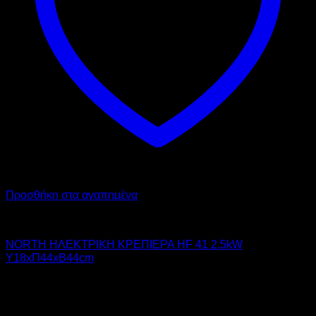
Προσθήκη στα αγαπημένα
NORTH PRO GAS
NORTH ΗΛΕΚΤΡΙΚΗ ΚΡΕΠΙΕΡΑ HF 41 2.5kW
Υ18xΠ44xΒ44cm
630,00
€
χωρίς ΦΠΑ
473,00
€
χωρίς ΦΠΑ
781,20
€
με ΦΠΑ
586,52
€
με ΦΠΑ