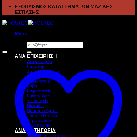
ΕΞΟΠΛΙΣΜΟΣ ΚΑΤΑΣΤΗΜΑΤΩΝ ΜΑΖΙΚΗΣ
ΕΣΤΙΑΣΗΣ
Menu
Αναζήτηση
Προσφορά!
για:
ΑΝΑ ΕΠΙΧΕΙΡΗΣΗ
Αναψυκτήριο
Εστιατόριο
Ζαχαροπλαστείο
Ιχθυοπωλείο
Καφέ-Μπαρ
Κάβα
Καφεκοπτείο
Κρεοπωλείο
Ξενοδοχείο
Πιτσαρία
Πρατήριο Άρτου
Σούπερ Μάρκετ
Ψητοπωλείο
Ανθοπωλείο
ΑΝΑ ΚΑΤΗΓΟΡΙΑ
Ανοξείδωτες κατασκευές