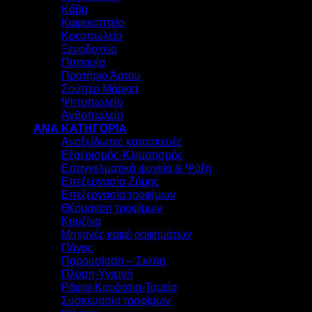
Κάβα
Καφεκοπτείο
Κρεοπωλείο
Ξενοδοχείο
Πιτσαρία
Πρατήριο Άρτου
Σούπερ Μάρκετ
Ψητοπωλείο
Ανθοπωλείο
ΑΝΑ ΚΑΤΗΓΟΡΙΑ
Ανοξείδωτες κατασκευές
Εξαερισμός-Κλιματισμός
Επαγγελματικά ψυγεία & Ψύξη
Επεξεργασία Ζύμης
Επεξεργασία τροφίμων
Θέρμανση τροφίμων
Κουζίνα
Μηχανές καφέ-ροφημάτων
Πάγος
Παρουσίαση – Σκεύη
Πλύση-Υγιεινή
Ράφια-Καρότσια-Ταμεία
Συσκευασία τροφίμων