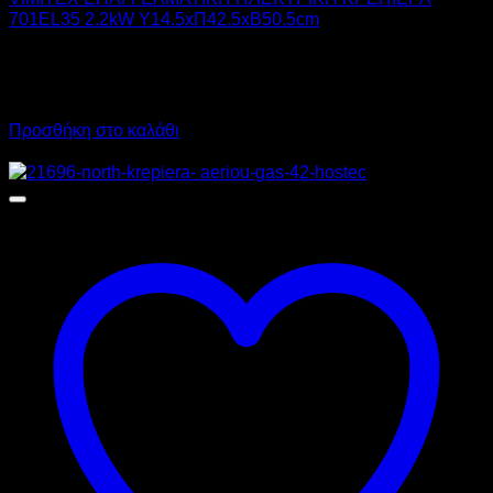
701EL35 2.2kW Υ14.5xΠ42.5xΒ50.5cm
385,00
€
χωρίς ΦΠΑ
328,00
€
χωρίς ΦΠΑ
477,40
€
με ΦΠΑ
406,72
€
με ΦΠΑ
Προσθήκη στο καλάθι
Προσφορά!