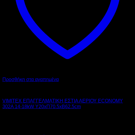
Προσθήκη στα αγαπημένα
VIMITEX
VIMITEX ΕΠΑΓΓΕΛΜΑΤΙΚΗ ΕΣΤΙΑ ΑΕΡΙΟΥ ECONOMY
302A 14-18kW Υ20xΠ70.5xΒ62.5cm
520,00
€
χωρίς ΦΠΑ
442,00
€
χωρίς ΦΠΑ
644,80
€
με ΦΠΑ
548,08
€
με ΦΠΑ