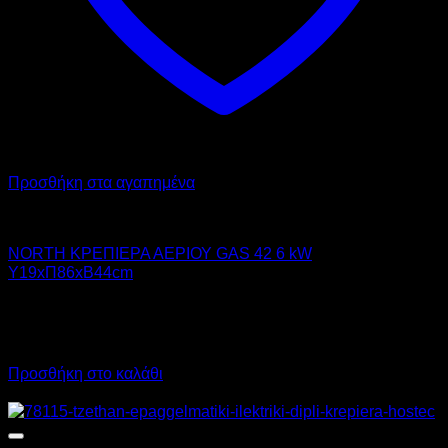
Προσθήκη στα αγαπημένα
NORTH PRO GAS
NORTH ΚΡΕΠΙΕΡΑ ΑΕΡΙΟΥ GAS 42 6 kW
Υ19xΠ86xΒ44cm
1.172,00
€
χωρίς ΦΠΑ
879,00
€
χωρίς ΦΠΑ
1.453,28
€
με ΦΠΑ
1.089,96
€
με ΦΠΑ
Προσθήκη στο καλάθι
Προσφορά!