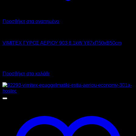
Προσθήκη στα αγαπημένα
VIMITEX
VIMITEX ΓΥΡΟΣ ΑΕΡΙΟΥ 903 8.1kW Υ87xΠ50xΒ50cm
650,00
€
χωρίς ΦΠΑ
553,00
€
χωρίς ΦΠΑ
806,00
€
με ΦΠΑ
685,72
€
με ΦΠΑ
Προσθήκη στο καλάθι
Προσφορά!