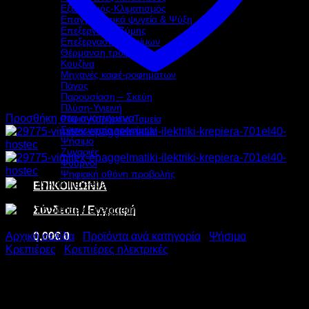
Εξαερισμός-Κλιματισμός
Επαγγελματικά ψυγεία & Ψύξη
Επεξεργασία Ζύμης
Επεξεργασία τροφίμων
Θέρμανση τροφίμων
Κουζίνα
Μηχανές καφέ-ροφημάτων
Πάγος
Παρουσίαση – Σκεύη
Πλύση-Υγιεινή
Προσθήκη στα αγαπημένα
Ράφια-Καρότσια-Ταμεία
Συσκευασία τροφίμων
Ψήσιμο
Ζυγαριές
Φούρνοι
Ψηφιακή οθόνη προβολής
ΕΠΙΚΟΙΝΩΝΙΑ
Σύνδεση / Εγγραφή
0,00
€
0
Αρχική σελίδα
/
Προϊόντα ανά κατηγορία
/
Ψήσιμο
/
Κρεπιέρες
/
Κρεπιέρες ηλεκτρικές
VIMITEX ΕΠΑΓΓΕΛΜΑΤΙΚΗ