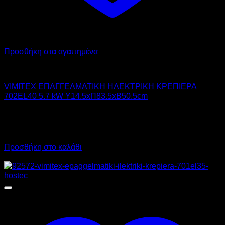
Προσθήκη στα αγαπημένα
VIMITEX
VIMITEX ΕΠΑΓΓΕΛΜΑΤΙΚΗ ΗΛΕΚΤΡΙΚΗ ΚΡΕΠΙΕΡΑ
702EL40 5.7 kW Υ14.5xΠ83.5xΒ50.5cm
740,00
€
χωρίς ΦΠΑ
630,00
€
χωρίς ΦΠΑ
917,60
€
με ΦΠΑ
781,20
€
με ΦΠΑ
Προσθήκη στο καλάθι
Προσφορά!