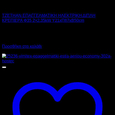
TZETHAN
TZETHAN ΕΠΑΓΓΕΛΜΑΤΙΚΗ ΗΛΕΚΤΡΙΚΗ ΔΙΠΛΗ
ΚΡΕΠΙΕΡΑ Φ35 2×2.35kW Υ21xΠ87xΒ50cm
514,00
€
χωρίς ΦΠΑ
440,00
€
χωρίς ΦΠΑ
637,36
€
με ΦΠΑ
545,60
€
με ΦΠΑ
Προσθήκη στο καλάθι
Προσφορά!