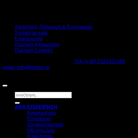
Αποστολή, Πληρωμή & Επιστροφές
Σχετικά με εμάς
Επικοινωνία
Πολιτική Απορρήτου
Πολιτική Cookies
Καβαλάρι Λαγκαδάς ΤΚ: 57200 -
Τηλ. (+30) 2321321506
-
email: info@hostec.gr
©2026
HOSTEC
|
Digital Marketing by friendsconsulting
Αναζήτηση
για:
ΑΝΑ ΕΠΙΧΕΙΡΗΣΗ
Αναψυκτήριο
Εστιατόριο
Ζαχαροπλαστείο
Ιχθυοπωλείο
Καφέ-Μπαρ