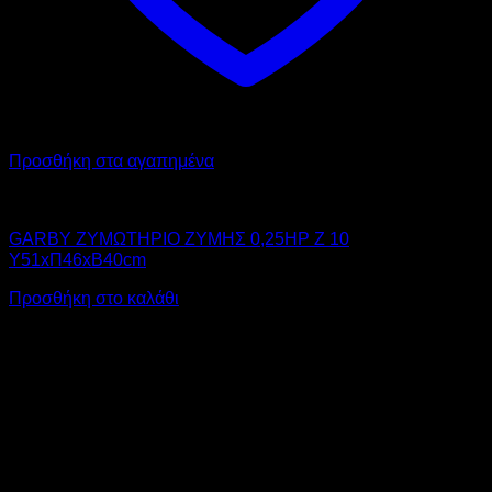
Προσθήκη στα αγαπημένα
GARBY
GARBY ΖΥΜΩΤΗΡΙΟ ΖΥΜΗΣ 0,25HP Z 10
Υ51xΠ46xΒ40cm
Προσθήκη στο καλάθι
V