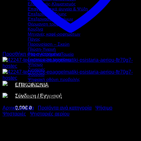
Εξαερισμός-Κλιματισμός
Επαγγελματικά ψυγεία & Ψύξη
Επεξεργασία Ζύμης
Επεξεργασία τροφίμων
Θέρμανση τροφίμων
Κουζίνα
Μηχανές καφέ-ροφημάτων
Πάγος
Παρουσίαση – Σκεύη
Πλύση-Υγιεινή
Προσθήκη στα αγαπημένα
Ράφια-Καρότσια-Ταμεία
Συσκευασία τροφίμων
Ψήσιμο
Ζυγαριές
Φούρνοι
Ψηφιακή οθόνη προβολής
ΕΠΙΚΟΙΝΩΝΙΑ
Σύνδεση / Εγγραφή
0,00
€
0
Αρχική σελίδα
/
Προϊόντα ανά κατηγορία
/
Ψήσιμο
/
Ψησταριές
/
Ψησταριές αερίου
TECNOINOX