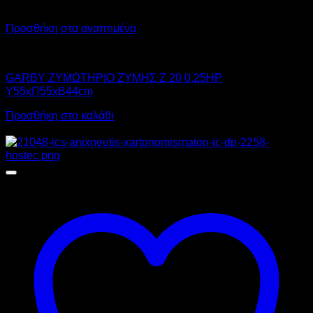
Προσθήκη στα αγαπημένα
GARBY
GARBY ΖΥΜΩΤΗΡΙΟ ΖΥΜΗΣ Z 20 0,25HP
Υ55xΠ55xΒ44cm
Προσθήκη στο καλάθι
Προσφορά!