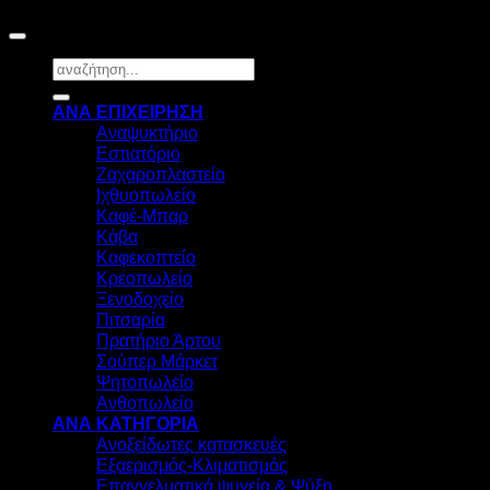
©2026
HOSTEC
|
Digital Marketing by friendsconsulting
Αναζήτηση
για:
ΑΝΑ ΕΠΙΧΕΙΡΗΣΗ
Αναψυκτήριο
Εστιατόριο
Ζαχαροπλαστείο
Ιχθυοπωλείο
Καφέ-Μπαρ
Κάβα
Καφεκοπτείο
Κρεοπωλείο
Ξενοδοχείο
Πιτσαρία
Πρατήριο Άρτου
Σούπερ Μάρκετ
Ψητοπωλείο
Ανθοπωλείο
ΑΝΑ ΚΑΤΗΓΟΡΙΑ
Ανοξείδωτες κατασκευές
Εξαερισμός-Κλιματισμός
Επαγγελματικά ψυγεία & Ψύξη