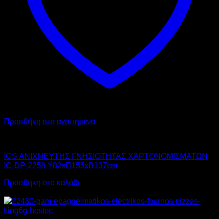
Προσθήκη στα αγαπημένα
ICS
ICS ΑΝΙΧΝΕΥΤΗΣ ΓΝΗΣΙΟΤΗΤΑΣ ΧΑΡΤΟΝΟΜΙΣΜΑΤΩΝ
IC-DP-2258 Υ82xΠ155xΒ137cm
Προσθήκη στο καλάθι
Αυτό
Προσφορά!
το
προϊόν