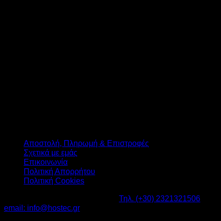
T
Αποστολή, Πληρωμή & Επιστροφές
Σχετικά με εμάς
Επικοινωνία
Πολιτική Απορρήτου
Πολιτική Cookies
Καβαλάρι Λαγκαδάς ΤΚ: 57200 -
Τηλ. (+30) 2321321506
-
email: info@hostec.gr