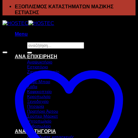
ΕΞΟΠΛΙΣΜΟΣ ΚΑΤΑΣΤΗΜΑΤΩΝ ΜΑΖΙΚΗΣ
ΕΣΤΙΑΣΗΣ
Menu
Αναζήτηση
Προσφορά!
για:
ΑΝΑ ΕΠΙΧΕΙΡΗΣΗ
Αναψυκτήριο
Εστιατόριο
Ζαχαροπλαστείο
Ιχθυοπωλείο
Καφέ-Μπαρ
Κάβα
Καφεκοπτείο
Κρεοπωλείο
Ξενοδοχείο
Πιτσαρία
Πρατήριο Άρτου
Σούπερ Μάρκετ
Ψητοπωλείο
Ανθοπωλείο
ΑΝΑ ΚΑΤΗΓΟΡΙΑ
Ανοξείδωτες κατασκευές