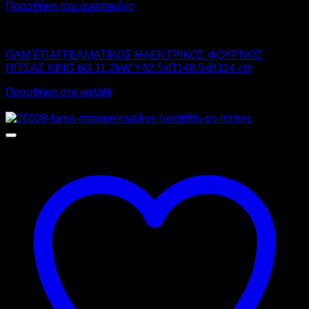
Προσθήκη στα αγαπημένα
GAM
GAM ΕΠΑΓΓΕΛΜΑΤΙΚΟΣ ΗΛΕΚΤΡΙΚΟΣ ΦΟΥΡΝΟΣ
ΠΙΤΣΑΣ KING 6G 11.2kW Υ42.5xΠ148.5xΒ114 cm
Προσθήκη στο καλάθι
Αυτό
Προσφορά!
το
προϊόν
έχει
πολλαπλές
παραλλαγές.
Οι
επιλογές
μπορούν
να
επιλεγούν
στη
σελίδα
του
προϊόντος