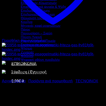
Εξαερισμός-Κλιματισμός
Επαγγελματικά ψυγεία & Ψύξη
Επεξεργασία Ζύμης
Επεξεργασία τροφίμων
Θέρμανση τροφίμων
Κουζίνα
Μηχανές καφέ-ροφημάτων
Πάγος
Παρουσίαση – Σκεύη
Πλύση-Υγιεινή
Προσθήκη στα αγαπημένα
Ράφια-Καρότσια-Ταμεία
Συσκευασία τροφίμων
Ψήσιμο
Ζυγαριές
Φούρνοι
Ψηφιακή οθόνη προβολής
ΕΠΙΚΟΙΝΩΝΙΑ
Σύνδεση / Εγγραφή
0,00
€
0
Αρχική σελίδα
/
Προϊόντα ανά προμηθευτή
/
TECNOINOX
TECNOINOX
ΕΠΑΓΓΕΛΜΑΤΙΚΗ ΦΡΙΤΕΖΑ