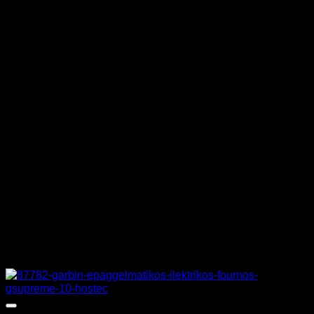
ΧΩΡΗΤΙΚΟΤΗΤΑ ΚΑΔΟΥ
21 + 21 λίτρα
ΔΙΑΣΤΑΣΕΙΣ ΚΑΔΟΥ
14,5 x 41 x 12 cm
ΒΑΡΟΣ
137 κιλά
ΔΙΑΣΤΑΣΕΙΣ
80 x 90 x 90 cm
ΚΑΤΑΣΚΕΥΑΣΤΗΣ
TECNOINOX
Σχετικά προϊόντα
Προσφορά!