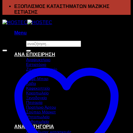
ΕΞΟΠΛΙΣΜΟΣ ΚΑΤΑΣΤΗΜΑΤΩΝ ΜΑΖΙΚΗΣ
ΕΣΤΙΑΣΗΣ
Menu
Αναζήτηση
Προσφορά!
για:
ΑΝΑ ΕΠΙΧΕΙΡΗΣΗ
Αναψυκτήριο
Εστιατόριο
Ζαχαροπλαστείο
Ιχθυοπωλείο
Καφέ-Μπαρ
Κάβα
Καφεκοπτείο
Κρεοπωλείο
Ξενοδοχείο
Πιτσαρία
Πρατήριο Άρτου
Σούπερ Μάρκετ
Ψητοπωλείο
Ανθοπωλείο
ΑΝΑ ΚΑΤΗΓΟΡΙΑ
Ανοξείδωτες κατασκευές