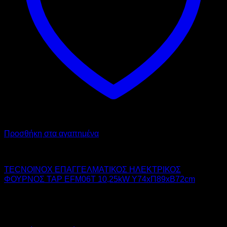
Προσθήκη στα αγαπημένα
TECNOINOX
TECNOINOX ΕΠΑΓΓΕΛΜΑΤΙΚΟΣ ΗΛΕΚΤΡΙΚΟΣ
ΦΟΥΡΝΟΣ TAP EFM06T 10,25kW Υ74xΠ89xΒ72cm
12.488,00
€
χωρίς ΦΠΑ
8.992,00
€
χωρίς ΦΠΑ
15.485,12
€
με ΦΠΑ
11.150,08
€
με ΦΠΑ