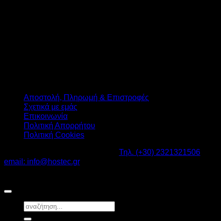
Αποστολή, Πληρωμή & Επιστροφές
Σχετικά με εμάς
Επικοινωνία
Πολιτική Απορρήτου
Πολιτική Cookies
Καβαλάρι Λαγκαδάς ΤΚ: 57200 -
Τηλ. (+30) 2321321506
-
email: info@hostec.gr
©2026
HOSTEC
|
Digital Marketing by friendsconsulting
Αναζήτηση
για: