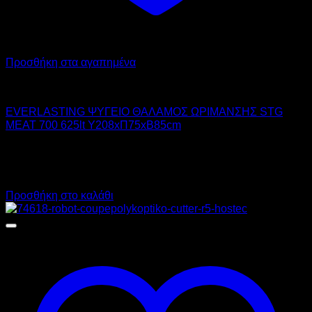
Προσθήκη στα αγαπημένα
EVERLASTING
EVERLASTING ΨΥΓΕΙΟ ΘΑΛΑΜΟΣ ΩΡΙΜΑΝΣΗΣ STG
MEAT 700 625lt Υ208xΠ75xΒ85cm
6.355,00
€
χωρίς ΦΠΑ
4.765,00
€
χωρίς ΦΠΑ
7.880,20
€
με ΦΠΑ
5.908,60
€
με ΦΠΑ
Προσθήκη στο καλάθι