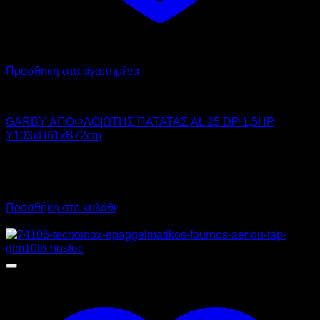
Προσθήκη στα αγαπημένα
GARBY
GARBY ΑΠΟΦΛΟΙΩΤΗΣ ΠΑΤΑΤΑΣ AL 25 DP 1,5HP
Υ103xΠ61xΒ72cm
3.590,00
€
χωρίς ΦΠΑ
2.695,00
€
χωρίς ΦΠΑ
4.451,60
€
με ΦΠΑ
3.341,80
€
με ΦΠΑ
Προσθήκη στο καλάθι
Προσφορά!