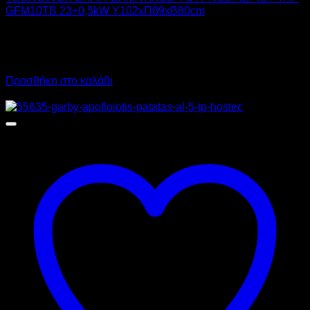
GFM10TB 23+0,5kW Υ102xΠ89xΒ80cm
19.666,00
€
χωρίς ΦΠΑ
14.160,00
€
χωρίς ΦΠΑ
24.385,84
€
με ΦΠΑ
17.558,40
€
με ΦΠΑ
Προσθήκη στο καλάθι
Προσφορά!