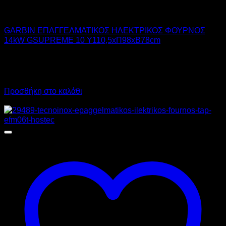
GARBIN
GARBIN ΕΠΑΓΓΕΛΜΑΤΙΚΟΣ ΗΛΕΚΤΡΙΚΟΣ ΦΟΥΡΝΟΣ
14kW GSUPREME 10 Υ110,5xΠ98xΒ78cm
9.800,00
€
χωρίς ΦΠΑ
7.350,00
€
χωρίς ΦΠΑ
12.152,00
€
με ΦΠΑ
9.114,00
€
με ΦΠΑ
Προσθήκη στο καλάθι
Προσφορά!