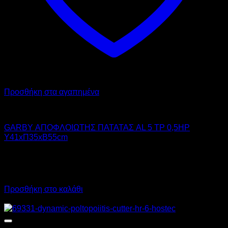
Προσθήκη στα αγαπημένα
GARBY
GARBY ΑΠΟΦΛΟΙΩΤΗΣ ΠΑΤΑΤΑΣ AL 5 TP 0,5HP
Υ41xΠ35xΒ55cm
1.750,00
€
χωρίς ΦΠΑ
1.315,00
€
χωρίς ΦΠΑ
2.170,00
€
με ΦΠΑ
1.630,60
€
με ΦΠΑ
Προσθήκη στο καλάθι
Προσφορά!