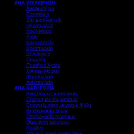
ΑΝΑ ΕΠΙΧΕΙΡΗΣΗ
Αναψυκτήριο
Εστιατόριο
Ζαχαροπλαστείο
Ιχθυοπωλείο
Καφέ-Μπαρ
Κάβα
Καφεκοπτείο
Κρεοπωλείο
Ξενοδοχείο
Πιτσαρία
Πρατήριο Άρτου
Σούπερ Μάρκετ
Ψητοπωλείο
Ανθοπωλείο
ΑΝΑ ΚΑΤΗΓΟΡΙΑ
Ανοξείδωτες κατασκευές
Εξαερισμός-Κλιματισμός
Επαγγελματικά ψυγεία & Ψύξη
Επεξεργασία Ζύμης
Επεξεργασία τροφίμων
Θέρμανση τροφίμων
Κουζίνα
Μηχανές καφέ-ροφημάτων