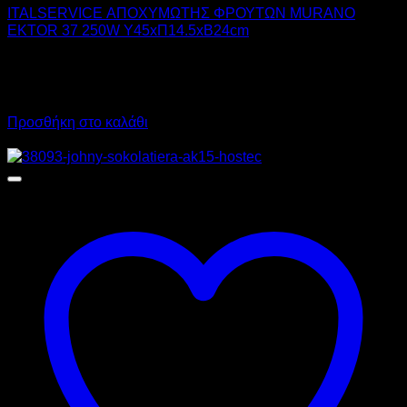
ITALSERVICE ΑΠΟΧΥΜΩΤΗΣ ΦΡΟΥΤΩΝ MURANO
EKTOR 37 250W Υ45xΠ14.5xΒ24cm
382,00
€
χωρίς ΦΠΑ
285,00
€
χωρίς ΦΠΑ
473,68
€
με ΦΠΑ
353,40
€
με ΦΠΑ
Προσθήκη στο καλάθι
Προσφορά!