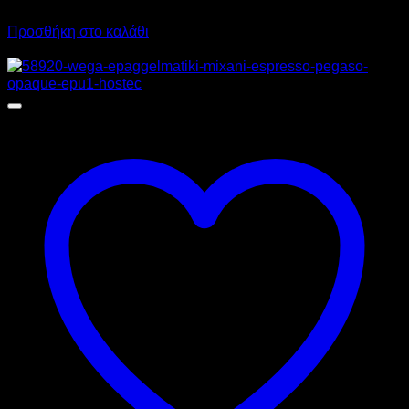
942,40
€
με ΦΠΑ
657,20
€
με ΦΠΑ
Προσθήκη στο καλάθι
Προσφορά!