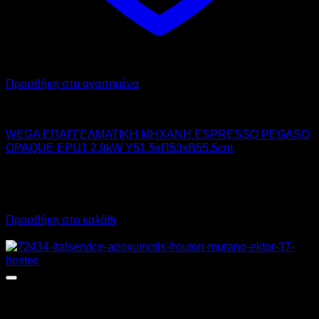
Προσθήκη στα αγαπημένα
WEGA
WEGA ΕΠΑΓΓΕΛΜΑΤΙΚΗ ΜΗΧΑΝΗ ESPRESSO PEGASO
OPAQUE EPU1 2.9kW Υ51.5xΠ53xΒ55.5cm
2.790,00
€
χωρίς ΦΠΑ
1.955,00
€
χωρίς ΦΠΑ
3.459,60
€
με ΦΠΑ
2.424,20
€
με ΦΠΑ
Προσθήκη στο καλάθι
Προσφορά!