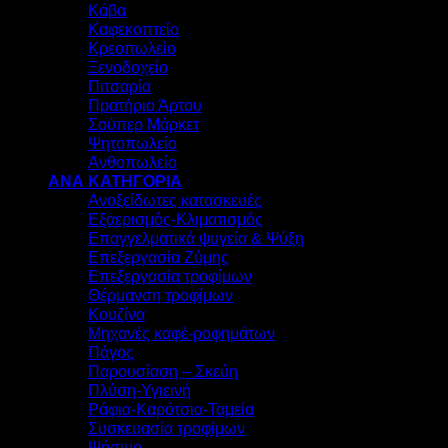
Κάβα
Καφεκοπτείο
Κρεοπωλείο
Ξενοδοχείο
Πιτσαρία
Πρατήριο Άρτου
Σούπερ Μάρκετ
Ψητοπωλείο
Ανθοπωλείο
ΑΝΑ ΚΑΤΗΓΟΡΙΑ
Ανοξείδωτες κατασκευές
Εξαερισμός-Κλιματισμός
Επαγγελματικά ψυγεία & Ψύξη
Επεξεργασία Ζύμης
Επεξεργασία τροφίμων
Θέρμανση τροφίμων
Κουζίνα
Μηχανές καφέ-ροφημάτων
Πάγος
Παρουσίαση – Σκεύη
Πλύση-Υγιεινή
Ράφια-Καρότσια-Ταμεία
Συσκευασία τροφίμων
Ψήσιμο