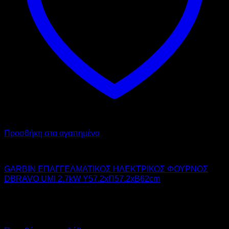
Προσθήκη στα αγαπημένα
GARBIN
GARBIN ΕΠΑΓΓΕΛΜΑΤΙΚΟΣ ΗΛΕΚΤΡΙΚΟΣ ΦΟΥΡΝΟΣ
DBRAVO UMI 2.7kW Υ57.2xΠ57.2xΒ62cm
1.350,00
€
χωρίς ΦΠΑ
1.013,00
€
χωρίς ΦΠΑ
1.674,00
€
με ΦΠΑ
1.256,12
€
με ΦΠΑ