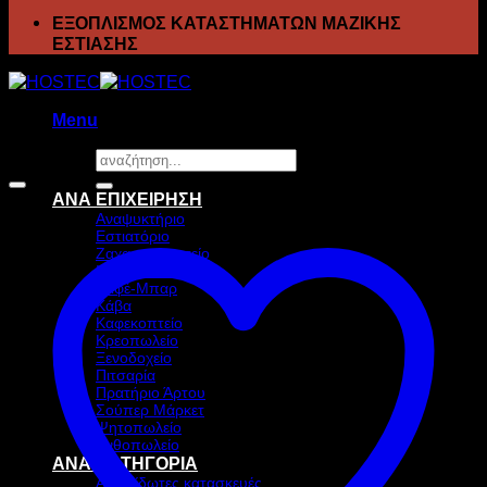
ΕΞΟΠΛΙΣΜΟΣ ΚΑΤΑΣΤΗΜΑΤΩΝ ΜΑΖΙΚΗΣ
ΕΣΤΙΑΣΗΣ
Menu
Αναζήτηση
Προσφορά!
για:
ΑΝΑ ΕΠΙΧΕΙΡΗΣΗ
Αναψυκτήριο
Εστιατόριο
Ζαχαροπλαστείο
Ιχθυοπωλείο
Καφέ-Μπαρ
Κάβα
Καφεκοπτείο
Κρεοπωλείο
Ξενοδοχείο
Πιτσαρία
Πρατήριο Άρτου
Σούπερ Μάρκετ
Ψητοπωλείο
Ανθοπωλείο
ΑΝΑ ΚΑΤΗΓΟΡΙΑ
Ανοξείδωτες κατασκευές