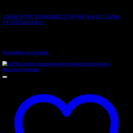
JOHNY
JOHNY ΕΠΑΓΓΕΛΜΑΤΙΚΟΣ ΣΤΙΦΤΗΣ AK6 ECO 200W
Υ37xΠ21xΒ29.5cm
230,00
€
χωρίς ΦΠΑ
207,00
€
χωρίς ΦΠΑ
285,20
€
με ΦΠΑ
256,68
€
με ΦΠΑ
Προσθήκη στο καλάθι
Προσφορά!