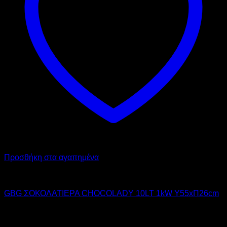
Προσθήκη στα αγαπημένα
GBG
GBG ΣΟΚΟΛΑΤΙΕΡΑ CHOCOLADY 10LT 1kW Υ55xΠ26cm
760,00
€
χωρίς ΦΠΑ
530,00
€
χωρίς ΦΠΑ