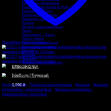
Εξαερισμός-Κλιματισμός
Επαγγελματικά ψυγεία & Ψύξη
Επεξεργασία Ζύμης
Επεξεργασία τροφίμων
Θέρμανση τροφίμων
Κουζίνα
Μηχανές καφέ-ροφημάτων
Πάγος
Παρουσίαση – Σκεύη
Πλύση-Υγιεινή
Προσθήκη στα αγαπημένα
Ράφια-Καρότσια-Ταμεία
Συσκευασία τροφίμων
Ψήσιμο
Ζυγαριές
Φούρνοι
Ψηφιακή οθόνη προβολής
ΕΠΙΚΟΙΝΩΝΙΑ
Σύνδεση / Εγγραφή
0,00
€
0
Αρχική σελίδα
/
Προϊόντα ανά κατηγορία
/
Φούρνοι
/
Φούρνοι
εστιατορίου - σφολιατοειδών
/
Φούρνοι εστιατορίου -
σφολιατοειδών ηλεκτρικοί
SMEG ΕΠΑΓΓΕΛΜΑΤΙΚΟΣ