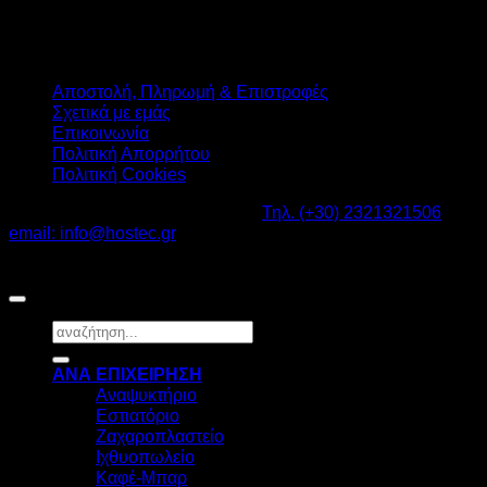
Αποστολή, Πληρωμή & Επιστροφές
Σχετικά με εμάς
Επικοινωνία
Πολιτική Απορρήτου
Πολιτική Cookies
Καβαλάρι Λαγκαδάς ΤΚ: 57200 -
Τηλ. (+30) 2321321506
-
email: info@hostec.gr
©2026
HOSTEC
|
Digital Marketing by friendsconsulting
Αναζήτηση
για:
ΑΝΑ ΕΠΙΧΕΙΡΗΣΗ
Αναψυκτήριο
Εστιατόριο
Ζαχαροπλαστείο
Ιχθυοπωλείο
Καφέ-Μπαρ