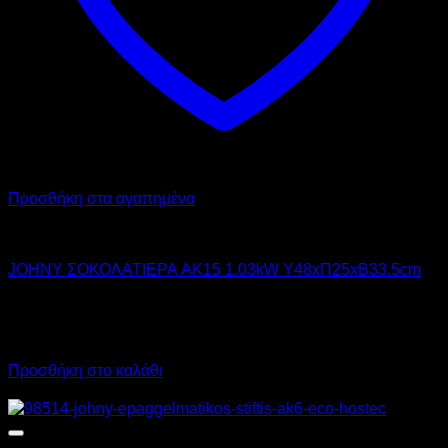
Προσθήκη στα αγαπημένα
JOHNY
JOHNY ΣΟΚΟΛΑΤΙΕΡΑ AK15 1.03kW Υ48xΠ25xΒ33.5cm
405,00
€
χωρίς ΦΠΑ
365,00
€
χωρίς ΦΠΑ
502,20
€
με ΦΠΑ
452,60
€
με ΦΠΑ
Προσθήκη στο καλάθι
Προσφορά!