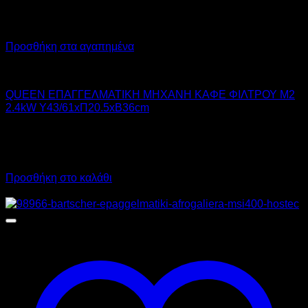
Προσθήκη στα αγαπημένα
QUEEN
QUEEN ΕΠΑΓΓΕΛΜΑΤΙΚΗ ΜΗΧΑΝΗ ΚΑΦΕ ΦΙΛΤΡΟΥ M2
2.4kW Υ43/61xΠ20.5xΒ36cm
570,00
€
χωρίς ΦΠΑ
400,00
€
χωρίς ΦΠΑ
706,80
€
με ΦΠΑ
496,00
€
με ΦΠΑ
Προσθήκη στο καλάθι
Προσφορά!