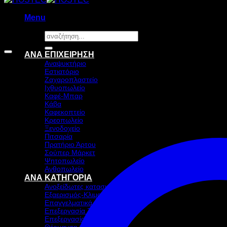
Menu
Αναζήτηση
για:
ΑΝΑ ΕΠΙΧΕΙΡΗΣΗ
Αναψυκτήριο
Εστιατόριο
Ζαχαροπλαστείο
Ιχθυοπωλείο
Καφέ-Μπαρ
Κάβα
Καφεκοπτείο
Κρεοπωλείο
Ξενοδοχείο
Πιτσαρία
Πρατήριο Άρτου
Σούπερ Μάρκετ
Ψητοπωλείο
Ανθοπωλείο
ΑΝΑ ΚΑΤΗΓΟΡΙΑ
Ανοξείδωτες κατασκευές
Εξαερισμός-Κλιματισμός
Επαγγελματικά ψυγεία & Ψύξη
Επεξεργασία Ζύμης
Επεξεργασία τροφίμων
Θέρμανση τροφίμων