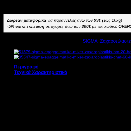
–
Δωρεάν μεταφορικά
για παραγγελίες άνω των
99€
(έως 10kg)
-5% extra έκπτωση
σε αγορές άνω των
300€
με τον κωδικό
OVER
Κωδικός προϊόντος:
4722
Κατηγορίες:
SIGMA
,
Ζαχαροπλαστε
Περιγραφή
Τεχνικά Χαρακτηριστικά
Το επαγγελματικό μίξερ ζαχαροπλαστικής SIGMA
Χωρητικότητα κάδου: 10 λίτρα
Μετάδοση κίνησης με ιμάντα
Πλανητική κίνηση