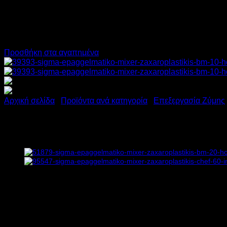
Προσθήκη στα αγαπημένα
Αρχική σελίδα
/
Προϊόντα ανά κατηγορία
/
Επεξεργασία Ζύμης
SIGMA ΕΠΑΓΓΕΛΜΑΤΙΚΟ ΜΙ
Call for Price
Διαθέσιμο από 10 ημέρες και άνω
ΕΠΑΓΓΕΛΜΑΤΙΚΟ ΜΙΞΕΡ ΖΑΧΑΡΟΠΛΑΣΤΙΚΗΣ SIGMA ΒΜ1