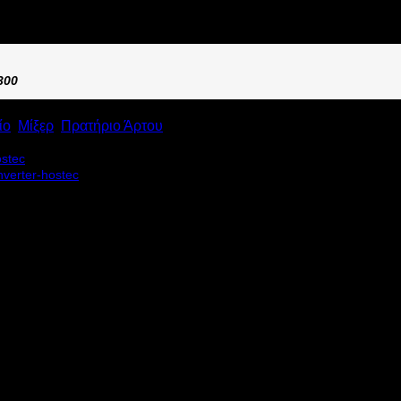
300
ίο
,
Μίξερ
,
Πρατήριο Άρτου
 BM10 διαθέτει: