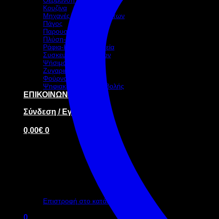
Κουζίνα
Μηχανές καφέ-ροφημάτων
Πάγος
Παρουσίαση – Σκεύη
Πλύση-Υγιεινή
Ράφια-Καρότσια-Ταμεία
Συσκευασία τροφίμων
Ψήσιμο
Ζυγαριές
Φούρνοι
Ψηφιακή οθόνη προβολής
ΕΠΙΚΟΙΝΩΝΙΑ
Σύνδεση / Εγγραφή
0,00
€
0
Κανένα προϊόν στο καλάθι σας.
Επιστροφή στο κατάστημα
0