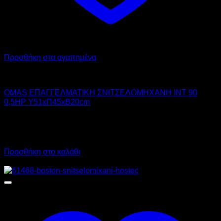
Προσθήκη στα αγαπημένα
OMAS
OMAS ΕΠΑΓΓΕΛΜΑΤΙΚΗ ΣΝΙΤΣΕΛΟΜΗΧΑΝΗ INT 90
0,5HP Υ51xΠ45xΒ20cm
2.350,00
€
χωρίς ΦΠΑ
2.030,00
€
χωρίς ΦΠΑ
2.914,00
€
με ΦΠΑ
2.517,20
€
με ΦΠΑ
Προσθήκη στο καλάθι
Προσφορά!