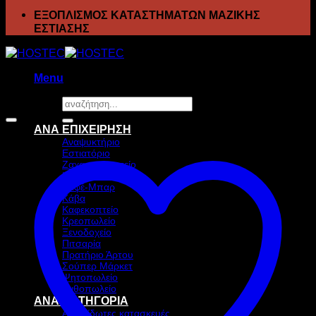
ΕΞΟΠΛΙΣΜΟΣ ΚΑΤΑΣΤΗΜΑΤΩΝ ΜΑΖΙΚΗΣ
ΕΣΤΙΑΣΗΣ
Menu
Αναζήτηση
Προσφορά!
για:
ΑΝΑ ΕΠΙΧΕΙΡΗΣΗ
Αναψυκτήριο
Εστιατόριο
Ζαχαροπλαστείο
Ιχθυοπωλείο
Καφέ-Μπαρ
Κάβα
Καφεκοπτείο
Κρεοπωλείο
Ξενοδοχείο
Πιτσαρία
Πρατήριο Άρτου
Σούπερ Μάρκετ
Ψητοπωλείο
Ανθοπωλείο
ΑΝΑ ΚΑΤΗΓΟΡΙΑ
Ανοξείδωτες κατασκευές