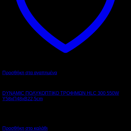
Προσθήκη στα αγαπημένα
DYNAMIC
DYNAMIC ΠΟΛΥΚΟΠΤΙΚΟ ΤΡΟΦΙΜΩΝ HLC 300 550W
Υ58xΠ48xΒ22,5cm
920,00
€
χωρίς ΦΠΑ
645,00
€
χωρίς ΦΠΑ
1.140,80
€
με ΦΠΑ
799,80
€
με ΦΠΑ
Προσθήκη στο καλάθι