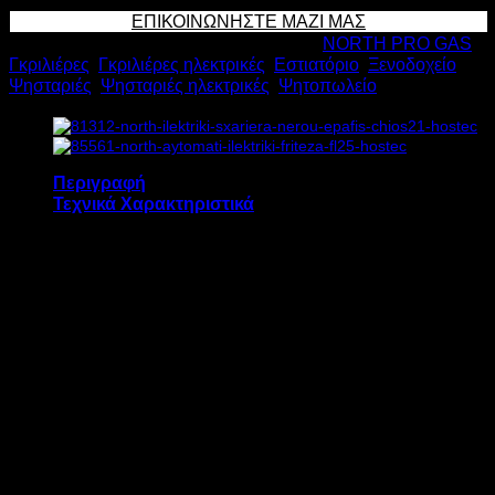
ΣΧΑΡΙΕΡΑ
ΕΠΙΚΟΙΝΩΝΗΣΤΕ ΜΑΖΙ ΜΑΣ
ΝΕΡΟΥ
Κωδικός προϊόντος:
15279
Κατηγορίες:
NORTH PRO GAS
,
ΕΠΑΦΗΣ
Γκριλιέρες
,
Γκριλιέρες ηλεκτρικές
,
Εστιατόριο
,
Ξενοδοχείο
,
CHIOS62
Ψησταριές
,
Ψησταριές ηλεκτρικές
,
Ψητοπωλείο
7.56kW
Υ38xΠ60xΒ60cm
ποσότητα
Περιγραφή
Τεχνικά Χαρακτηριστικά
Η ηλεκτρική σχαριέρα νερού επαφής NORTH
CHIOS62 διαθέτει:
Σχάρα ψησίματος 56,5 x 47,5 cm
Θερμοστάτη ασφαλείας
2 διακόπτες ρύθμισης θερμοκρασίας
2 ενδεικτικές λυχνίες