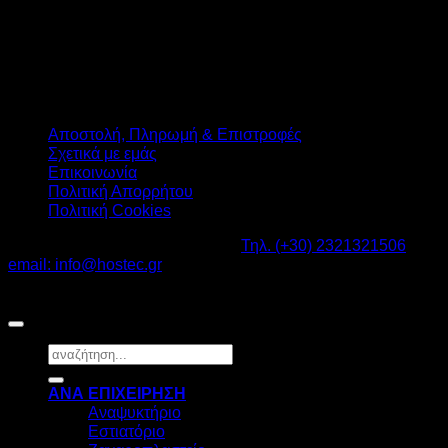
Αποστολή, Πληρωμή & Επιστροφές
Σχετικά με εμάς
Επικοινωνία
Πολιτική Απορρήτου
Πολιτική Cookies
Καβαλάρι Λαγκαδάς ΤΚ: 57200 -
Τηλ. (+30) 2321321506
-
email: info@hostec.gr
©2026
HOSTEC
|
Digital Marketing by friendsconsulting
Αναζήτηση
για:
ΑΝΑ ΕΠΙΧΕΙΡΗΣΗ
Αναψυκτήριο
Εστιατόριο