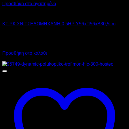
Προσθήκη στα αγαπημένα
KT
KT PK ΣΝΙΤΣΕΛΟΜΗΧΑΝΗ 0,5HP Υ56xΠ56xΒ30,5cm
3.700,00
€
χωρίς ΦΠΑ
2.590,00
€
χωρίς ΦΠΑ
4.588,00
€
με ΦΠΑ
3.211,60
€
με ΦΠΑ
Προσθήκη στο καλάθι
Προσφορά!