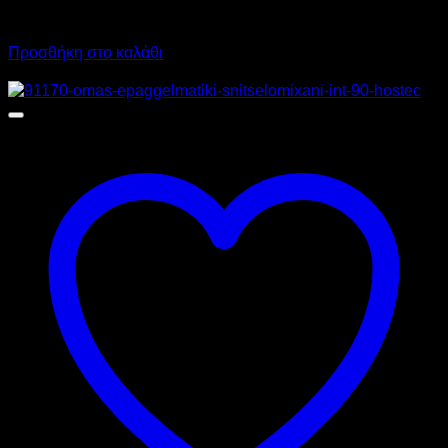
458,80
€
με ΦΠΑ
322,40
€
με ΦΠΑ
Προσθήκη στο καλάθι
Προσφορά!