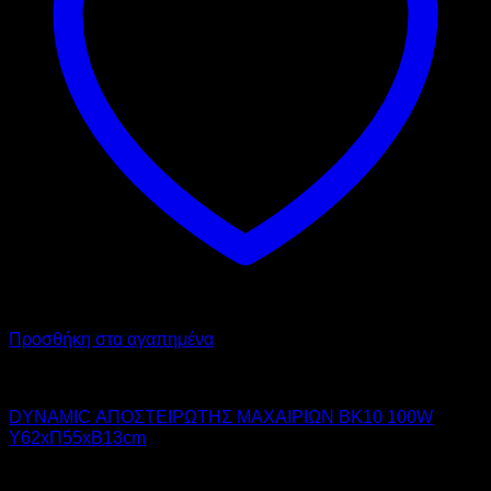
Προσθήκη στα αγαπημένα
DYNAMIC
DYNAMIC ΑΠΟΣΤΕΙΡΩΤΗΣ ΜΑΧΑΙΡΙΩΝ BK10 100W
Υ62xΠ55xΒ13cm
370,00
€
χωρίς ΦΠΑ
260,00
€
χωρίς ΦΠΑ