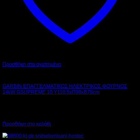
Προσθήκη στα αγαπημένα
GARBIN
GARBIN ΕΠΑΓΓΕΛΜΑΤΙΚΟΣ ΗΛΕΚΤΡΙΚΟΣ ΦΟΥΡΝΟΣ
14kW GSUPREME 10 Υ110,5xΠ98xΒ78cm
9.800,00
€
χωρίς ΦΠΑ
7.350,00
€
χωρίς ΦΠΑ
12.152,00
€
με ΦΠΑ
9.114,00
€
με ΦΠΑ
Προσθήκη στο καλάθι
Προσφορά!