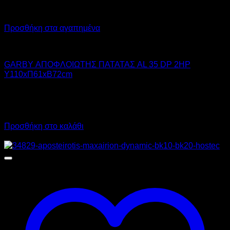
Προσθήκη στα αγαπημένα
GARBY
GARBY ΑΠΟΦΛΟΙΩΤΗΣ ΠΑΤΑΤΑΣ AL 35 DP 2HP
Υ110xΠ61xΒ72cm
4.790,00
€
χωρίς ΦΠΑ
3.595,00
€
χωρίς ΦΠΑ
5.939,60
€
με ΦΠΑ
4.457,80
€
με ΦΠΑ
Προσθήκη στο καλάθι
Προσφορά!