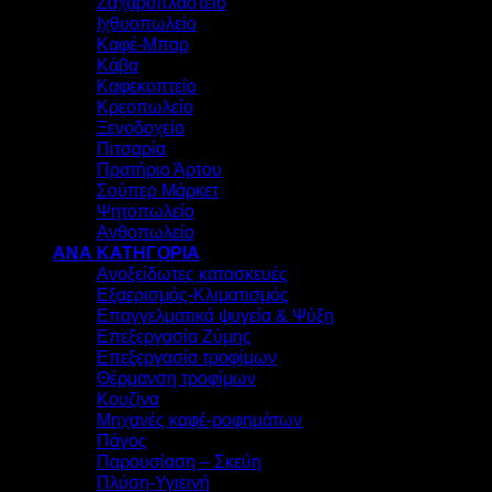
Ζαχαροπλαστείο
Ιχθυοπωλείο
Καφέ-Μπαρ
Κάβα
Καφεκοπτείο
Κρεοπωλείο
Ξενοδοχείο
Πιτσαρία
Πρατήριο Άρτου
Σούπερ Μάρκετ
Ψητοπωλείο
Ανθοπωλείο
ΑΝΑ ΚΑΤΗΓΟΡΙΑ
Ανοξείδωτες κατασκευές
Εξαερισμός-Κλιματισμός
Επαγγελματικά ψυγεία & Ψύξη
Επεξεργασία Ζύμης
Επεξεργασία τροφίμων
Θέρμανση τροφίμων
Κουζίνα
Μηχανές καφέ-ροφημάτων
Πάγος
Παρουσίαση – Σκεύη
Πλύση-Υγιεινή