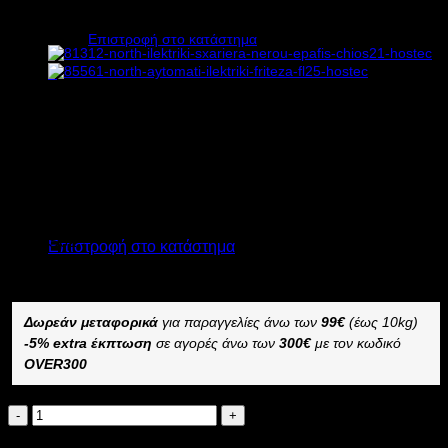
Υ38xΠ60xΒ60cm
Κανένα προϊόν στο καλάθι σας.
Επιστροφή στο κατάστημα
0
Καλάθι
2.604,00
€
χωρίς ΦΠΑ
1.953,00
€
χωρίς ΦΠΑ
3.228,96
€
με ΦΠΑ
2.421,72
€
με ΦΠΑ
Διαθέσιμο από 1-3 ημέρες
Κανένα προϊόν στο καλάθι σας.
ΗΛΕΚΤΡΙΚΗ ΣΧΑΡΙΕΡΑ ΝΕΡΟΥ ΕΠΑΦΗΣ NORTH
CHIOS62
Επιστροφή στο κατάστημα
–
Δωρεάν μεταφορικά
για παραγγελίες άνω των
99€
(έως 10kg)
-5% extra έκπτωση
σε αγορές άνω των
300€
με τον κωδικό
OVER300
NORTH
ΗΛΕΚΤΡΙΚΗ
Προσθήκη στο καλάθι