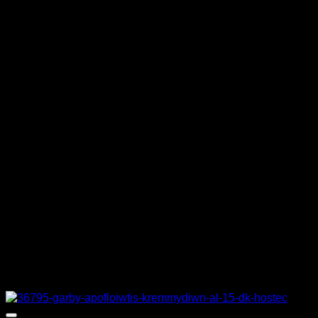
ΜΟΝΤΕΛΟ
CHIOS62
ΙΣΧΥΣ
7,56 kW
ΤΑΣΗ
380 V
ΒΑΡΟΣ
43 κιλά
ΔΙΑΣΤΑΣΕΙΣ
60 x 60 x 38 cm
ΚΑΤΑΣΚΕΥΑΣΤΗΣ
NORTH
Σχετικά προϊόντα
Προσφορά!