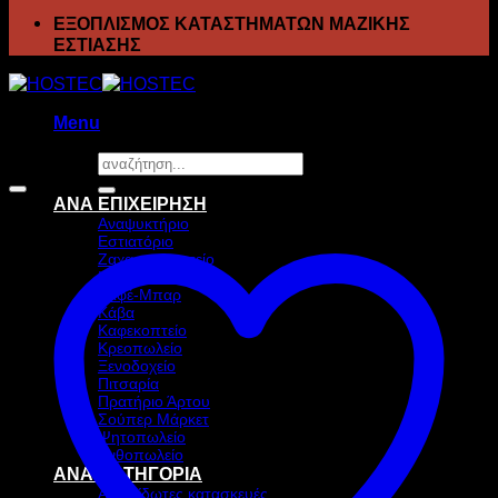
ΕΞΟΠΛΙΣΜΟΣ ΚΑΤΑΣΤΗΜΑΤΩΝ ΜΑΖΙΚΗΣ
ΕΣΤΙΑΣΗΣ
Menu
Αναζήτηση
Προσφορά!
για:
ΑΝΑ ΕΠΙΧΕΙΡΗΣΗ
Αναψυκτήριο
Εστιατόριο
Ζαχαροπλαστείο
Ιχθυοπωλείο
Καφέ-Μπαρ
Κάβα
Καφεκοπτείο
Κρεοπωλείο
Ξενοδοχείο
Πιτσαρία
Πρατήριο Άρτου
Σούπερ Μάρκετ
Ψητοπωλείο
Ανθοπωλείο
ΑΝΑ ΚΑΤΗΓΟΡΙΑ
Ανοξείδωτες κατασκευές