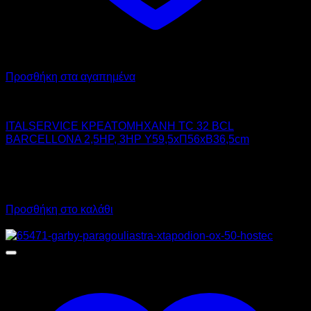
Προσθήκη στα αγαπημένα
ITAL-SERVICE
ITALSERVICE ΚΡΕΑΤΟΜΗΧΑΝΗ TC 32 BCL
BARCELLONA 2,5HP, 3HP Υ59,5xΠ56xΒ36,5cm
2.325,00
€
χωρίς ΦΠΑ
1.630,00
€
χωρίς ΦΠΑ
2.883,00
€
με ΦΠΑ
2.021,20
€
με ΦΠΑ
Προσθήκη στο καλάθι
Προσφορά!