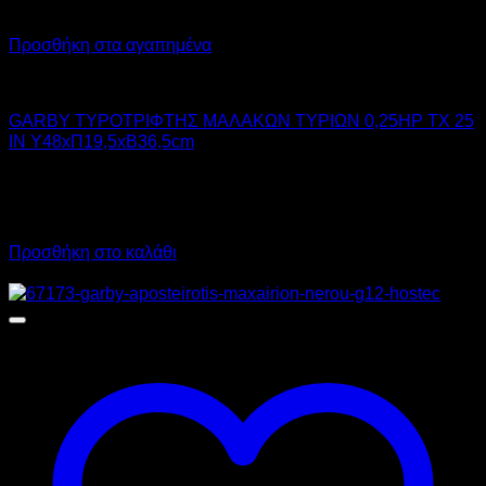
Προσθήκη στα αγαπημένα
GARBY
GARBY ΤΥΡΟΤΡΙΦΤΗΣ ΜΑΛΑΚΩΝ ΤΥΡΙΩΝ 0,25HP TX 25
IN Υ48xΠ19,5xΒ36,5cm
950,00
€
χωρίς ΦΠΑ
715,00
€
χωρίς ΦΠΑ
1.178,00
€
με ΦΠΑ
886,60
€
με ΦΠΑ
Προσθήκη στο καλάθι
Προσφορά!