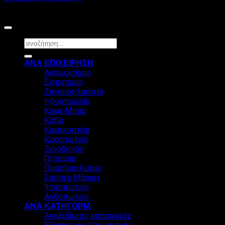
©2026
HOSTEC
|
Digital Marketing by friendsconsulting
Αναζήτηση
για:
ΑΝΑ ΕΠΙΧΕΙΡΗΣΗ
Αναψυκτήριο
Εστιατόριο
Ζαχαροπλαστείο
Ιχθυοπωλείο
Καφέ-Μπαρ
Κάβα
Καφεκοπτείο
Κρεοπωλείο
Ξενοδοχείο
Πιτσαρία
Πρατήριο Άρτου
Σούπερ Μάρκετ
Ψητοπωλείο
Ανθοπωλείο
ΑΝΑ ΚΑΤΗΓΟΡΙΑ
Ανοξείδωτες κατασκευές
Εξαερισμός-Κλιματισμός