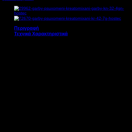
Υ55,5xΠ34,5xΒ55cm
ποσότητα
Περιγραφή
Τεχνικά Χαρακτηριστικά
Η κρεατομηχανή GARBY KNP 32 4GN διαθέτει:
Προκόπτη (3 πλάκες + 2 μαχαίρια)
Αθόρυβη λειτουργία
Κοπτικό σύστημα που αφαιρείται εύκολα
για γρήγορο καθαρισμό της
κρεατομηχανής
Προστατευτικό του ταψιού της υποδοχής
του κρέατος
Διακόπτη τύπου button On/Off