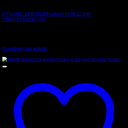
DYNAMIC
DYNAMIC ΚΡΕΑΤΟΜΗΧΑΝΗ HFM 32 2HP
Υ50xΠ64,5xΒ30,5cm
1.050,00
€
χωρίς ΦΠΑ
735,00
€
χωρίς ΦΠΑ
1.302,00
€
με ΦΠΑ
911,40
€
με ΦΠΑ
Προσθήκη στο καλάθι
Προσφορά!