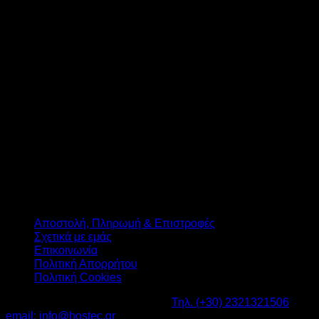
T
Αποστολή, Πληρωμή & Επιστροφές
Σχετικά με εμάς
Επικοινωνία
Πολιτική Απορρήτου
Πολιτική Cookies
Καβαλάρι Λαγκαδάς ΤΚ: 57200 -
Τηλ. (+30) 2321321506
-
email: info@hostec.gr