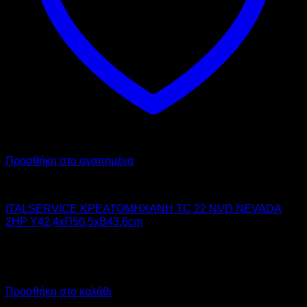
Προσθήκη στα αγαπημένα
ITAL-SERVICE
ITALSERVICE ΚΡΕΑΤΟΜΗΧΑΝΗ TC 22 NVD NEVADA
2HP Υ42,4xΠ50,5xΒ43,6cm
2.245,00
€
χωρίς ΦΠΑ
1.572,00
€
χωρίς ΦΠΑ
2.783,80
€
με ΦΠΑ
1.949,28
€
με ΦΠΑ
Προσθήκη στο καλάθι
Προσφορά!