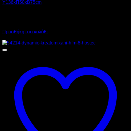
Υ136xΠ50xΒ75cm
4.390,00
€
χωρίς ΦΠΑ
3.292,00
€
χωρίς ΦΠΑ
5.443,60
€
με ΦΠΑ
4.082,08
€
με ΦΠΑ
Προσθήκη στο καλάθι
Προσφορά!