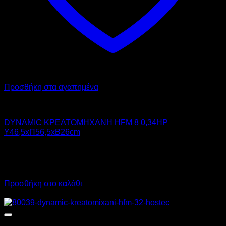
Προσθήκη στα αγαπημένα
DYNAMIC
DYNAMIC ΚΡΕΑΤΟΜΗΧΑΝΗ HFM 8 0,34HP
Υ46,5xΠ56,5xΒ26cm
580,00
€
χωρίς ΦΠΑ
405,00
€
χωρίς ΦΠΑ
719,20
€
με ΦΠΑ
502,20
€
με ΦΠΑ
Προσθήκη στο καλάθι
Προσφορά!