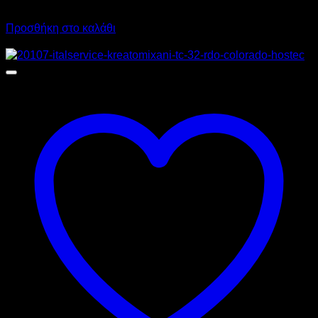
595,20
€
με ΦΠΑ
446,40
€
με ΦΠΑ
Προσθήκη στο καλάθι
Προσφορά!