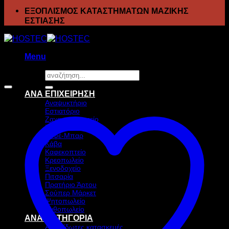
ΕΞΟΠΛΙΣΜΟΣ ΚΑΤΑΣΤΗΜΑΤΩΝ ΜΑΖΙΚΗΣ
ΕΣΤΙΑΣΗΣ
Menu
Αναζήτηση
Προσφορά!
για:
ΑΝΑ ΕΠΙΧΕΙΡΗΣΗ
Αναψυκτήριο
Εστιατόριο
Ζαχαροπλαστείο
Ιχθυοπωλείο
Καφέ-Μπαρ
Κάβα
Καφεκοπτείο
Κρεοπωλείο
Ξενοδοχείο
Πιτσαρία
Πρατήριο Άρτου
Σούπερ Μάρκετ
Ψητοπωλείο
Ανθοπωλείο
ΑΝΑ ΚΑΤΗΓΟΡΙΑ
Ανοξείδωτες κατασκευές