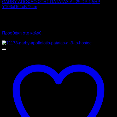
GARBY ΑΠΟΦΛΟΙΩΤΗΣ ΠΑΤΑΤΑΣ AL 25 DP 1,5HP
Υ103xΠ61xΒ72cm
3.590,00
€
χωρίς ΦΠΑ
2.695,00
€
χωρίς ΦΠΑ
4.451,60
€
με ΦΠΑ
3.341,80
€
με ΦΠΑ
Προσθήκη στο καλάθι
Προσφορά!