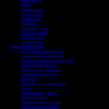
Καφέ-Μπαρ
Κάβα
Καφεκοπτείο
Κρεοπωλείο
Ξενοδοχείο
Πιτσαρία
Πρατήριο Άρτου
Σούπερ Μάρκετ
Ψητοπωλείο
Ανθοπωλείο
ΑΝΑ ΚΑΤΗΓΟΡΙΑ
Ανοξείδωτες κατασκευές
Εξαερισμός-Κλιματισμός
Επαγγελματικά ψυγεία & Ψύξη
Επεξεργασία Ζύμης
Επεξεργασία τροφίμων
Θέρμανση τροφίμων
Κουζίνα
Μηχανές καφέ-ροφημάτων
Πάγος
Παρουσίαση – Σκεύη
Πλύση-Υγιεινή
Ράφια-Καρότσια-Ταμεία
Συσκευασία τροφίμων