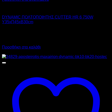
DYNAMIC
DYNAMIC ΠΟΛΤΟΠΟΙΗΤΗΣ CUTTER HR 6 750W
Υ35xΠ45xΒ30cm
660,00
€
χωρίς ΦΠΑ
460,00
€
χωρίς ΦΠΑ
818,40
€
με ΦΠΑ
570,40
€
με ΦΠΑ
Προσθήκη στο καλάθι
Προσφορά!