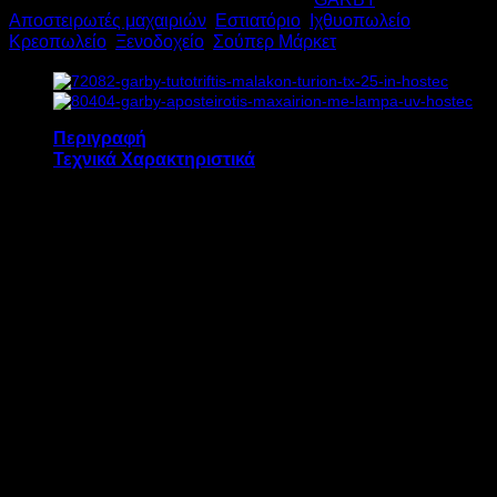
2.000W
Αποστειρωτές μαχαιριών
,
Εστιατόριο
,
Ιχθυοπωλείο
,
G12
Κρεοπωλείο
,
Ξενοδοχείο
,
Σούπερ Μάρκετ
Υ44xΠ43xΒ15cm
ποσότητα
Περιγραφή
Τεχνικά Χαρακτηριστικά
Ο αποστειρωτής μαχαιριών νερού GARBY G12
διαθέτει:
Θήκη τοποθέτησης μαχαιρών με θέσεις για
μαχαίρια και ακονιστήρια με μέγιστο ύψος
33 cm
Όργανο ένδειξης θερμοκρασίας
Θερμοστάτη 0 -110°C
Κεντρικό διακόπτη τύπου On/Off