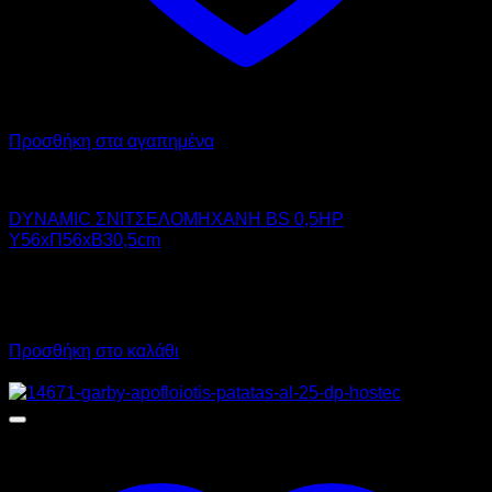
Προσθήκη στα αγαπημένα
DYNAMIC
DYNAMIC ΣΝΙΤΣΕΛΟΜΗΧΑΝΗ BS 0,5HP
Υ56xΠ56xΒ30,5cm
1.200,00
€
χωρίς ΦΠΑ
840,00
€
χωρίς ΦΠΑ
1.488,00
€
με ΦΠΑ
1.041,60
€
με ΦΠΑ
Προσθήκη στο καλάθι
Προσφορά!