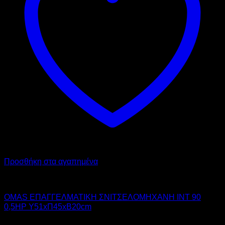
Προσθήκη στα αγαπημένα
OMAS
OMAS ΕΠΑΓΓΕΛΜΑΤΙΚΗ ΣΝΙΤΣΕΛΟΜΗΧΑΝΗ INT 90
0,5HP Υ51xΠ45xΒ20cm