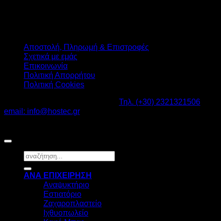
Αποστολή, Πληρωμή & Επιστροφές
Σχετικά με εμάς
Επικοινωνία
Πολιτική Απορρήτου
Πολιτική Cookies
Καβαλάρι Λαγκαδάς ΤΚ: 57200 -
Τηλ. (+30) 2321321506
-
email: info@hostec.gr
©2026
HOSTEC
|
Digital Marketing by friendsconsulting
Αναζήτηση
για:
ΑΝΑ ΕΠΙΧΕΙΡΗΣΗ
Αναψυκτήριο
Εστιατόριο
Ζαχαροπλαστείο
Ιχθυοπωλείο