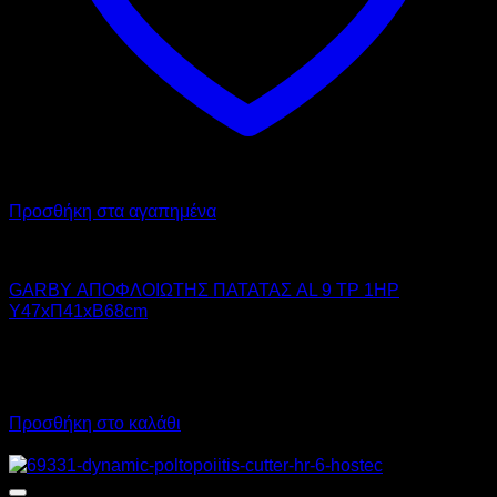
Προσθήκη στα αγαπημένα
GARBY
GARBY ΑΠΟΦΛΟΙΩΤΗΣ ΠΑΤΑΤΑΣ AL 9 TP 1HP
Υ47xΠ41xΒ68cm
2.050,00
€
χωρίς ΦΠΑ
1.538,00
€
χωρίς ΦΠΑ
2.542,00
€
με ΦΠΑ
1.907,12
€
με ΦΠΑ
Προσθήκη στο καλάθι
Προσφορά!