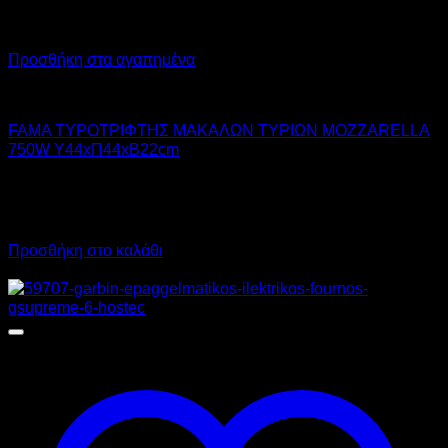
Προσθήκη στα αγαπημένα
FAMA
FAMA ΤΥΡΟΤΡΙΦΤΗΣ ΜΑΚΑΛΩΝ ΤΥΡΙΩΝ MOZZARELLA
750W Υ44xΠ44xΒ22cm
1.400,00
€
χωρίς ΦΠΑ
980,00
€
χωρίς ΦΠΑ
1.736,00
€
με ΦΠΑ
1.215,20
€
με ΦΠΑ
Προσθήκη στο καλάθι
Προσφορά!