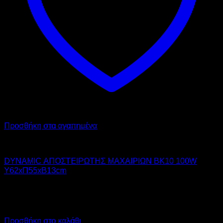
Προσθήκη στα αγαπημένα
DYNAMIC
DYNAMIC ΑΠΟΣΤΕΙΡΩΤΗΣ ΜΑΧΑΙΡΙΩΝ BK10 100W
Υ62xΠ55xΒ13cm
370,00
€
χωρίς ΦΠΑ
260,00
€
χωρίς ΦΠΑ
458,80
€
με ΦΠΑ
322,40
€
με ΦΠΑ
Προσθήκη στο καλάθι