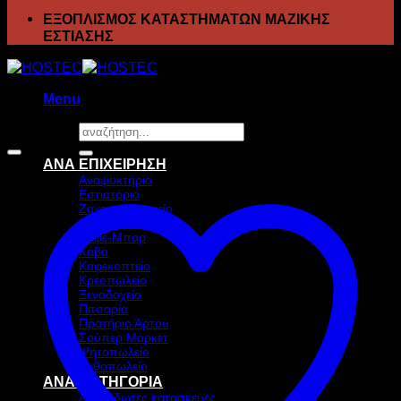
ΕΞΟΠΛΙΣΜΟΣ ΚΑΤΑΣΤΗΜΑΤΩΝ ΜΑΖΙΚΗΣ
ΕΣΤΙΑΣΗΣ
Menu
Αναζήτηση
Προσφορά!
για:
ΑΝΑ ΕΠΙΧΕΙΡΗΣΗ
Αναψυκτήριο
Εστιατόριο
Ζαχαροπλαστείο
Ιχθυοπωλείο
Καφέ-Μπαρ
Κάβα
Καφεκοπτείο
Κρεοπωλείο
Ξενοδοχείο
Πιτσαρία
Πρατήριο Άρτου
Σούπερ Μάρκετ
Ψητοπωλείο
Ανθοπωλείο
ΑΝΑ ΚΑΤΗΓΟΡΙΑ
Ανοξείδωτες κατασκευές