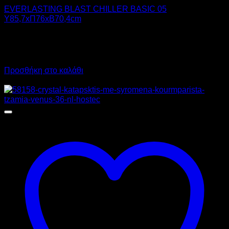
EVERLASTING BLAST CHILLER BASIC 05
Υ85,7xΠ76xΒ70,4cm
4.410,00
€
χωρίς ΦΠΑ
5.468,40
€
με ΦΠΑ
Προσθήκη στο καλάθι
Προσφορά!