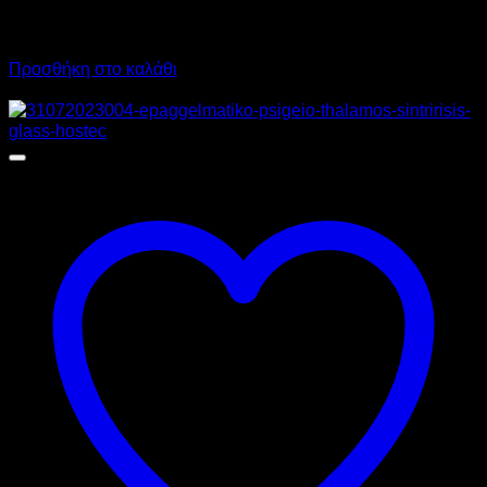
15.070,00
€
χωρίς ΦΠΑ
11.302,00
€
χωρίς ΦΠΑ
18.686,80
€
με ΦΠΑ
14.014,48
€
με ΦΠΑ
Προσθήκη στο καλάθι
Προσφορά!