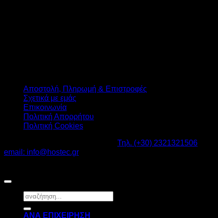
Αποστολή, Πληρωμή & Επιστροφές
Σχετικά με εμάς
Επικοινωνία
Πολιτική Απορρήτου
Πολιτική Cookies
Καβαλάρι Λαγκαδάς ΤΚ: 57200 -
Τηλ. (+30) 2321321506
-
email: info@hostec.gr
©2026
HOSTEC
|
Digital Marketing by friendsconsulting
Αναζήτηση
για:
ΑΝΑ ΕΠΙΧΕΙΡΗΣΗ