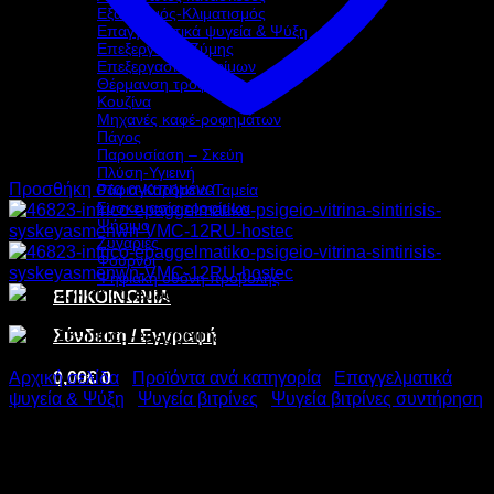
Εξαερισμός-Κλιματισμός
Επαγγελματικά ψυγεία & Ψύξη
Επεξεργασία Ζύμης
Επεξεργασία τροφίμων
Θέρμανση τροφίμων
Κουζίνα
Μηχανές καφέ-ροφημάτων
Πάγος
Παρουσίαση – Σκεύη
Πλύση-Υγιεινή
Προσθήκη στα αγαπημένα
Ράφια-Καρότσια-Ταμεία
Συσκευασία τροφίμων
Ψήσιμο
Ζυγαριές
Φούρνοι
Ψηφιακή οθόνη προβολής
ΕΠΙΚΟΙΝΩΝΙΑ
Σύνδεση / Εγγραφή
0,00
€
0
Αρχική σελίδα
/
Προϊόντα ανά κατηγορία
/
Επαγγελματικά
ψυγεία & Ψύξη
/
Ψυγεία βιτρίνες
/
Ψυγεία βιτρίνες συντήρηση
INFRICO ΕΠΑΓΓΕΛΜΑΤΙΚΟ