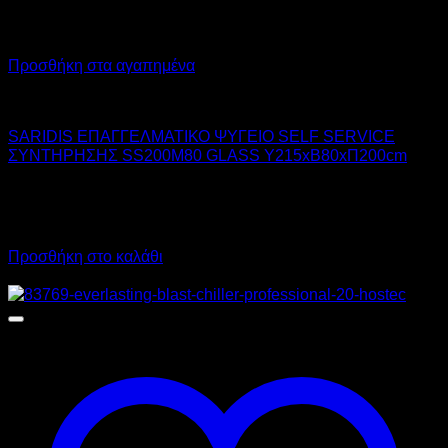
Προσθήκη στα αγαπημένα
SARIDIS
SARIDIS ΕΠΑΓΓΕΛΜΑΤΙΚΟ ΨΥΓΕΙΟ SELF SERVICE
ΣΥΝΤΗΡΗΣΗΣ SS200M80 GLASS Υ215xΒ80xΠ200cm
4.445,00
€
χωρίς ΦΠΑ
2.890,00
€
χωρίς ΦΠΑ
5.511,80
€
με ΦΠΑ
3.583,60
€
με ΦΠΑ
Προσθήκη στο καλάθι
Προσφορά!