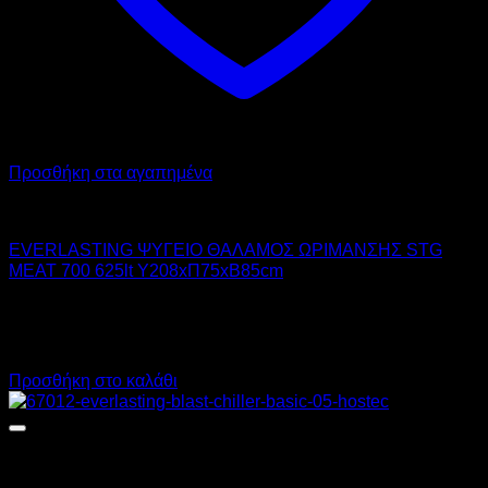
Προσθήκη στα αγαπημένα
EVERLASTING
EVERLASTING ΨΥΓΕΙΟ ΘΑΛΑΜΟΣ ΩΡΙΜΑΝΣΗΣ STG
MEAT 700 625lt Υ208xΠ75xΒ85cm
6.355,00
€
χωρίς ΦΠΑ
4.765,00
€
χωρίς ΦΠΑ
7.880,20
€
με ΦΠΑ
5.908,60
€
με ΦΠΑ
Προσθήκη στο καλάθι