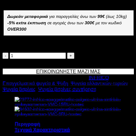
–
Δωρεάν μεταφορικά
για παραγγελίες άνω των
99€
(έως 10kg)
-5% extra έκπτωση
σε αγορές άνω των
300€
με τον κωδικό
OVER300
Διαθέσιμο κατόπιν παραγγελίας
INFRICO
ΕΠΑΓΓΕΛΜΑΤΙΚΟ
Προσθήκη στο καλάθι
ΨΥΓΕΙΟ
ΕΠΙΚΟΙΝΩΝΗΣΤΕ ΜΑΖΙ ΜΑΣ
ΒΙΤΡΙΝΑ
Κωδικός προϊόντος:
14243
Κατηγορίες:
INFRICO
,
ΣΥΝΤΗΡΗΣΗΣ
Επαγγελματικά ψυγεία & Ψύξη
,
Ψυγεία αλλαντικών-τυριών
,
ΣΥΣΚΕΥΑΣΜΕΝΩΝ
Ψυγεία βιτρίνες
,
Ψυγεία βιτρίνες συντήρηση
274lt
VMC
12RU
Υ130xΠ131xΒ110,3cm
ποσότητα
Περιγραφή
Τεχνικά Χαρακτηριστικά