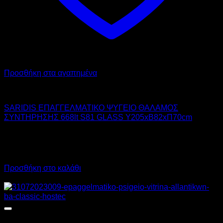
Προσθήκη στα αγαπημένα
SARIDIS
SARIDIS ΕΠΑΓΓΕΛΜΑΤΙΚΟ ΨΥΓΕΙΟ ΘΑΛΑΜΟΣ
ΣΥΝΤΗΡΗΣΗΣ 668lt S81 GLASS Υ205xΒ82xΠ70cm
2.400,00
€
χωρίς ΦΠΑ
1.560,00
€
χωρίς ΦΠΑ
2.976,00
€
με ΦΠΑ
1.934,40
€
με ΦΠΑ
Προσθήκη στο καλάθι
Προσφορά!