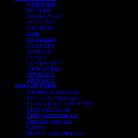
Αναψυκτήριο
Εστιατόριο
Ζαχαροπλαστείο
Ιχθυοπωλείο
Καφέ-Μπαρ
Κάβα
Καφεκοπτείο
Κρεοπωλείο
Ξενοδοχείο
Πιτσαρία
Πρατήριο Άρτου
Σούπερ Μάρκετ
Ψητοπωλείο
Ανθοπωλείο
ΑΝΑ ΚΑΤΗΓΟΡΙΑ
Ανοξείδωτες κατασκευές
Εξαερισμός-Κλιματισμός
Επαγγελματικά ψυγεία & Ψύξη
Επεξεργασία Ζύμης
Επεξεργασία τροφίμων
Θέρμανση τροφίμων
Κουζίνα
Μηχανές καφέ-ροφημάτων