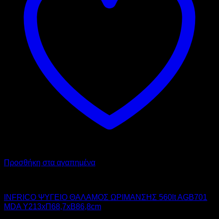
Προσθήκη στα αγαπημένα
INFRICO
INFRICO ΨΥΓΕΙΟ ΘΑΛΑΜΟΣ ΩΡΙΜΑΝΣΗΣ 560lt AGB701
MDA Υ213xΠ68,7xΒ86,8cm