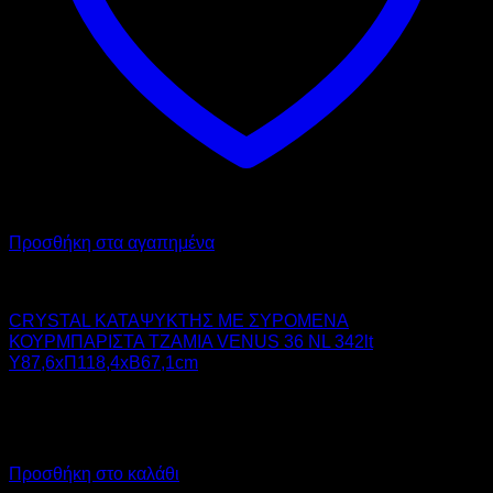
Προσθήκη στα αγαπημένα
CRYSTAL
CRYSTAL ΚΑΤΑΨΥΚΤΗΣ ΜΕ ΣΥΡΟΜΕΝΑ
ΚΟΥΡΜΠΑΡΙΣΤΑ ΤΖΑΜΙΑ VENUS 36 NL 342lt
Υ87,6xΠ118,4xΒ67,1cm
856,00
€
χωρίς ΦΠΑ
648,00
€
χωρίς ΦΠΑ
1.061,44
€
με ΦΠΑ
803,52
€
με ΦΠΑ
Προσθήκη στο καλάθι