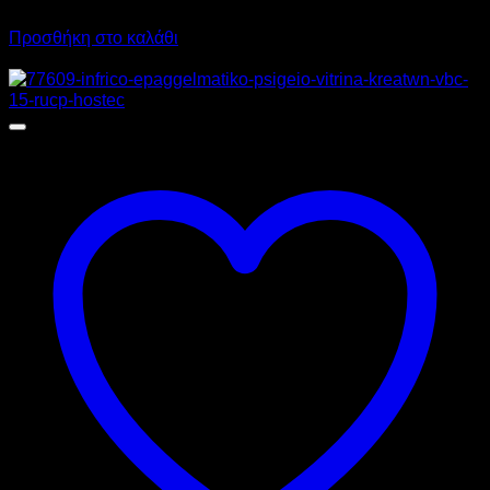
18.686,80
€
με ΦΠΑ
14.014,48
€
με ΦΠΑ
Προσθήκη στο καλάθι
Προσφορά!