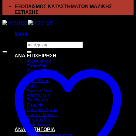
ΕΞΟΠΛΙΣΜΟΣ ΚΑΤΑΣΤΗΜΑΤΩΝ ΜΑΖΙΚΗΣ
ΕΣΤΙΑΣΗΣ
Menu
Αναζήτηση
Προσφορά!
για:
ΑΝΑ ΕΠΙΧΕΙΡΗΣΗ
Αναψυκτήριο
Εστιατόριο
Ζαχαροπλαστείο
Ιχθυοπωλείο
Καφέ-Μπαρ
Κάβα
Καφεκοπτείο
Κρεοπωλείο
Ξενοδοχείο
Πιτσαρία
Πρατήριο Άρτου
Σούπερ Μάρκετ
Ψητοπωλείο
Ανθοπωλείο
ΑΝΑ ΚΑΤΗΓΟΡΙΑ
Ανοξείδωτες κατασκευές