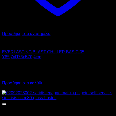
Προσθήκη στα αγαπημένα
Chiller - Freezer
EVERLASTING BLAST CHILLER BASIC 05
Υ85,7xΠ76xΒ70,4cm
4.410,00
€
χωρίς ΦΠΑ
5.468,40
€
με ΦΠΑ
Προσθήκη στο καλάθι
Προσφορά!