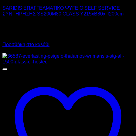
SARIDIS ΕΠΑΓΓΕΛΜΑΤΙΚΟ ΨΥΓΕΙΟ SELF SERVICE
ΣΥΝΤΗΡΗΣΗΣ SS200M80 GLASS Υ215xΒ80xΠ200cm
4.445,00
€
χωρίς ΦΠΑ
2.890,00
€
χωρίς ΦΠΑ
5.511,80
€
με ΦΠΑ
3.583,60
€
με ΦΠΑ
Προσθήκη στο καλάθι
Προσφορά!