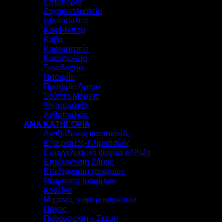
Εστιατόριο
Ζαχαροπλαστείο
Ιχθυοπωλείο
Καφέ-Μπαρ
Κάβα
Καφεκοπτείο
Κρεοπωλείο
Ξενοδοχείο
Πιτσαρία
Πρατήριο Άρτου
Σούπερ Μάρκετ
Ψητοπωλείο
Ανθοπωλείο
ΑΝΑ ΚΑΤΗΓΟΡΙΑ
Ανοξείδωτες κατασκευές
Εξαερισμός-Κλιματισμός
Επαγγελματικά ψυγεία & Ψύξη
Επεξεργασία Ζύμης
Επεξεργασία τροφίμων
Θέρμανση τροφίμων
Κουζίνα
Μηχανές καφέ-ροφημάτων
Πάγος
Παρουσίαση – Σκεύη