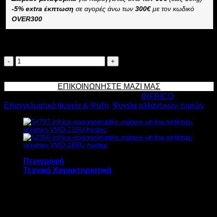
-5% extra έκπτωση
σε αγορές άνω των
300€
με τον κωδικό
OVER300
Διαθέσιμο κατόπιν παραγγελίας
INFRICO
ΕΠΑΓΓΕΛΜΑΤΙΚΟ
Προσθήκη στο καλάθι
ΨΥΓΕΙΟ
ΕΠΙΚΟΙΝΩΝΗΣΤΕ ΜΑΖΙ ΜΑΣ
ΒΙΤΡΙΝΑ
Κωδικός προϊόντος:
14286
Κατηγορίες:
INFRICO
,
ΣΥΝΤΗΡΗΣΗΣ
Επαγγελματικά ψυγεία & Ψύξη
,
Ψυγεία αλλαντικών-τυριών
ΑΛΛΑΝΤΙΚΩΝ
350lt
VMD
25RU
Υ129xΠ250xΒ115cm
ποσότητα
Περιγραφή
Τεχνικά Χαρακτηριστικά
Το επαγγελματικό ψυγείο βιτρίνα συντήρησης
αλλαντικών INFRICO VMD 25RU διαθέτει: