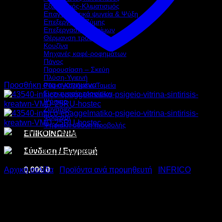
Εξαερισμός-Κλιματισμός
Επαγγελματικά ψυγεία & Ψύξη
Επεξεργασία Ζύμης
Επεξεργασία τροφίμων
Θέρμανση τροφίμων
Κουζίνα
Μηχανές καφέ-ροφημάτων
Πάγος
Παρουσίαση – Σκεύη
Πλύση-Υγιεινή
Προσθήκη στα αγαπημένα
Ράφια-Καρότσια-Ταμεία
Συσκευασία τροφίμων
Ψήσιμο
Ζυγαριές
Φούρνοι
Ψηφιακή οθόνη προβολής
ΕΠΙΚΟΙΝΩΝΙΑ
Σύνδεση / Εγγραφή
0,00
€
0
Αρχική σελίδα
/
Προϊόντα ανά προμηθευτή
/
INFRICO
INFRICO ΕΠΑΓΓΕΛΜΑΤΙΚΟ
ΨΥΓΕΙΟ ΒΙΤΡΙΝΑ