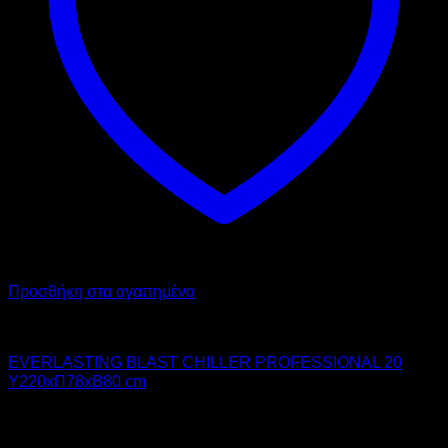
Προσθήκη στα αγαπημένα
Chiller - Freezer
EVERLASTING BLAST CHILLER PROFESSIONAL 20
Υ220xΠ78xΒ80 cm
15.070,00
€
χωρίς ΦΠΑ
11.302,00
€
χωρίς ΦΠΑ