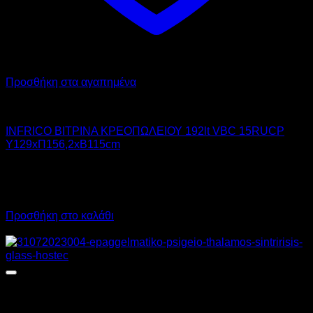
Προσθήκη στα αγαπημένα
INFRICO
INFRICO ΒΙΤΡΙΝΑ ΚΡΕΟΠΩΛΕΙΟΥ 192lt VBC 15RUCP
Υ129xΠ156,2xΒ115cm
6.080,00
€
χωρίς ΦΠΑ
4.500,00
€
χωρίς ΦΠΑ
7.539,20
€
με ΦΠΑ
5.580,00
€
με ΦΠΑ
Προσθήκη στο καλάθι
Προσφορά!