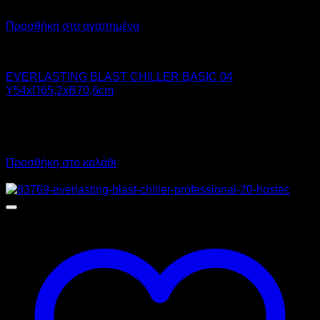
Προσθήκη στα αγαπημένα
Chiller - Freezer
EVERLASTING BLAST CHILLER BASIC 04
Υ54xΠ65,2xΒ70,6cm
3.580,00
€
χωρίς ΦΠΑ
2.580,00
€
χωρίς ΦΠΑ
4.439,20
€
με ΦΠΑ
3.199,20
€
με ΦΠΑ
Προσθήκη στο καλάθι
Προσφορά!