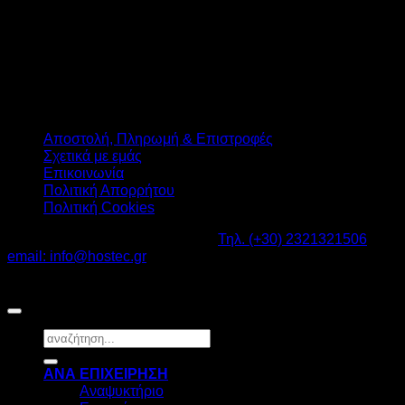
Αποστολή, Πληρωμή & Επιστροφές
Σχετικά με εμάς
Επικοινωνία
Πολιτική Απορρήτου
Πολιτική Cookies
Καβαλάρι Λαγκαδάς ΤΚ: 57200 -
Τηλ. (+30) 2321321506
-
email: info@hostec.gr
©2026
HOSTEC
|
Digital Marketing by friendsconsulting
Αναζήτηση
για:
ΑΝΑ ΕΠΙΧΕΙΡΗΣΗ
Αναψυκτήριο