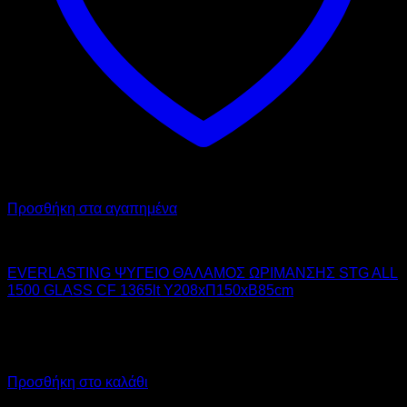
Προσθήκη στα αγαπημένα
EVERLASTING
EVERLASTING ΨΥΓΕΙΟ ΘΑΛΑΜΟΣ ΩΡΙΜΑΝΣΗΣ STG ALL
1500 GLASS CF 1365lt Υ208xΠ150xΒ85cm
11.380,00
€
χωρίς ΦΠΑ
8.535,00
€
χωρίς ΦΠΑ
14.111,20
€
με ΦΠΑ
10.583,40
€
με ΦΠΑ
Προσθήκη στο καλάθι
Προσφορά!