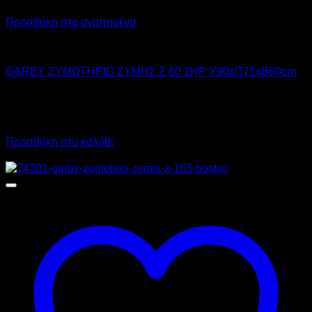
Προσθήκη στα αγαπημένα
GARBY
GARBY ΖΥΜΩΤΗΡΙΟ ΖΥΜΗΣ Z 60 1HP Υ90xΠ75xΒ60cm
2.350,00
€
χωρίς ΦΠΑ
1.765,00
€
χωρίς ΦΠΑ
2.914,00
€
με ΦΠΑ
2.188,60
€
με ΦΠΑ
Προσθήκη στο καλάθι
Προσφορά!