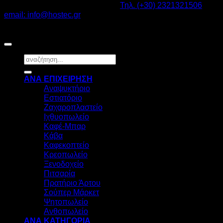
Καβαλάρι Λαγκαδάς ΤΚ: 57200 -
Τηλ. (+30) 2321321506
-
email: info@hostec.gr
©2026
HOSTEC
|
Digital Marketing by friendsconsulting
Αναζήτηση
για:
ΑΝΑ ΕΠΙΧΕΙΡΗΣΗ
Αναψυκτήριο
Εστιατόριο
Ζαχαροπλαστείο
Ιχθυοπωλείο
Καφέ-Μπαρ
Κάβα
Καφεκοπτείο
Κρεοπωλείο
Ξενοδοχείο
Πιτσαρία
Πρατήριο Άρτου
Σούπερ Μάρκετ
Ψητοπωλείο
Ανθοπωλείο
ΑΝΑ ΚΑΤΗΓΟΡΙΑ