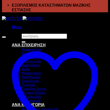
ΕΞΟΠΛΙΣΜΟΣ ΚΑΤΑΣΤΗΜΑΤΩΝ ΜΑΖΙΚΗΣ
ΕΣΤΙΑΣΗΣ
Menu
Αναζήτηση
για:
ΑΝΑ ΕΠΙΧΕΙΡΗΣΗ
Αναψυκτήριο
Εστιατόριο
Ζαχαροπλαστείο
Ιχθυοπωλείο
Καφέ-Μπαρ
Κάβα
Καφεκοπτείο
Κρεοπωλείο
Ξενοδοχείο
Πιτσαρία
Πρατήριο Άρτου
Σούπερ Μάρκετ
Ψητοπωλείο
Ανθοπωλείο
ΑΝΑ ΚΑΤΗΓΟΡΙΑ
Ανοξείδωτες κατασκευές