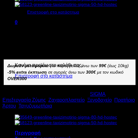
Κανένα προϊόν στο καλάθι σας.
Επιστροφή στο κατάστημα
Call for Price
0
Καλάθι
Διαθέσιμο από 10 ημέρες και άνω
ΤΑΧΥΖΥΜΩΤΗΡΙΟ SIGMA GREENLINE 60 HD
–
Κανένα προϊόν στο καλάθι σας.
Δωρεάν μεταφορικά
για παραγγελίες άνω των
99€
(έως 10kg)
-5% extra έκπτωση
σε αγορές άνω των
300€
με τον κωδικό
Επιστροφή στο κατάστημα
OVER300
Κωδικός προϊόντος:
16180
Κατηγορίες:
SIGMA
,
Επεξεργασία Ζύμης
,
Ζαχαροπλαστείο
,
Ξενοδοχείο
,
Πρατήριο
Άρτου
,
Ταχυζυμωτήρια
Περιγραφή