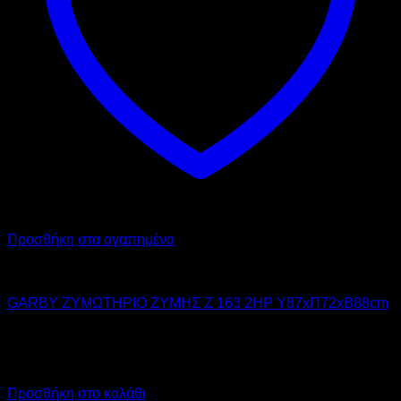
Προσθήκη στα αγαπημένα
GARBY
GARBY ΖΥΜΩΤΗΡΙΟ ΖΥΜΗΣ Z 163 2HP Υ87xΠ72xΒ88cm
5.700,00
€
χωρίς ΦΠΑ
4.275,00
€
χωρίς ΦΠΑ
7.068,00
€
με ΦΠΑ
5.301,00
€
με ΦΠΑ
Προσθήκη στο καλάθι