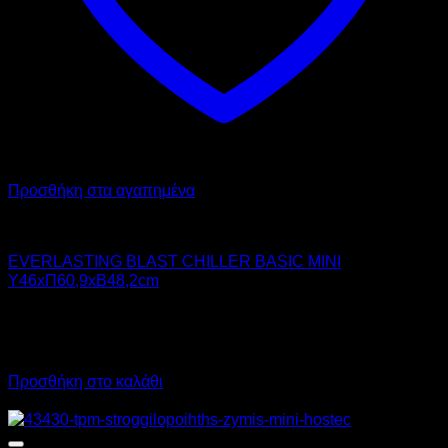
Προσθήκη στα αγαπημένα
Chiller - Freezer
EVERLASTING BLAST CHILLER BASIC MINI
Υ46xΠ60,9xΒ48,2cm
2.950,00
€
χωρίς ΦΠΑ
2.125,00
€
χωρίς ΦΠΑ
3.658,00
€
με ΦΠΑ
2.635,00
€
με ΦΠΑ
Προσθήκη στο καλάθι
Προσφορά!