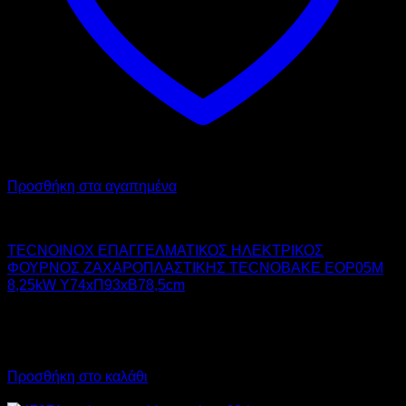
Προσθήκη στα αγαπημένα
TECNOINOX
TECNOINOX ΕΠΑΓΓΕΛΜΑΤΙΚΟΣ ΗΛΕΚΤΡΙΚΟΣ
ΦΟΥΡΝΟΣ ΖΑΧΑΡΟΠΛΑΣΤΙΚΗΣ TECNOBAKE EOP05M
8,25kW Υ74xΠ93xΒ78,5cm
5.191,00
€
χωρίς ΦΠΑ
3.737,50
€
χωρίς ΦΠΑ
6.436,84
€
με ΦΠΑ
4.634,50
€
με ΦΠΑ
Προσθήκη στο καλάθι
Προσφορά!