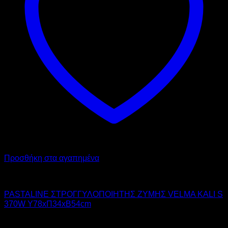
Προσθήκη στα αγαπημένα
PASTALINE
PASTALINE ΣΤΡΟΓΓΥΛΟΠΟΙΗΤΗΣ ΖΥΜΗΣ VELMA KALI S
370W Υ78xΠ34xΒ54cm
6.180,00
€
χωρίς ΦΠΑ
4.550,00
€
χωρίς ΦΠΑ