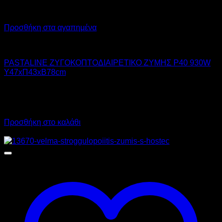
Προσθήκη στα αγαπημένα
PASTALINE
PASTALINE ΖΥΓΟΚΟΠΤΟΔΙΑΙΡΕΤΙΚΟ ΖΥΜΗΣ P40 930W
Υ47xΠ43xΒ78cm
10.080,00
€
χωρίς ΦΠΑ
6.200,00
€
χωρίς ΦΠΑ
12.499,20
€
με ΦΠΑ
7.688,00
€
με ΦΠΑ
Προσθήκη στο καλάθι
Προσφορά!