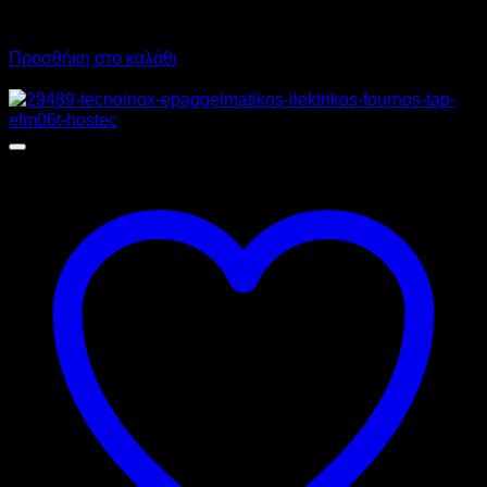
7.663,20
€
με ΦΠΑ
5.642,00
€
με ΦΠΑ
Προσθήκη στο καλάθι
Προσφορά!