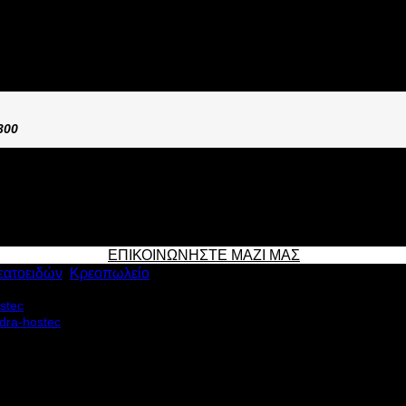
300
ΕΠΙΚΟΙΝΩΝΗΣΤΕ ΜΑΖΙ ΜΑΣ
εατοειδών
,
Κρεοπωλείο
K 15 διαθέτει: