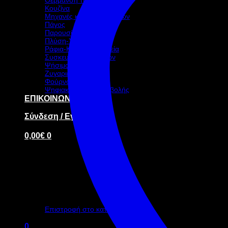
Κουζίνα
Μηχανές καφέ-ροφημάτων
Πάγος
Παρουσίαση – Σκεύη
Πλύση-Υγιεινή
Ράφια-Καρότσια-Ταμεία
Συσκευασία τροφίμων
Ψήσιμο
Ζυγαριές
Φούρνοι
Ψηφιακή οθόνη προβολής
ΕΠΙΚΟΙΝΩΝΙΑ
Σύνδεση / Εγγραφή
0,00
€
0
Κανένα προϊόν στο καλάθι σας.
Επιστροφή στο κατάστημα
0