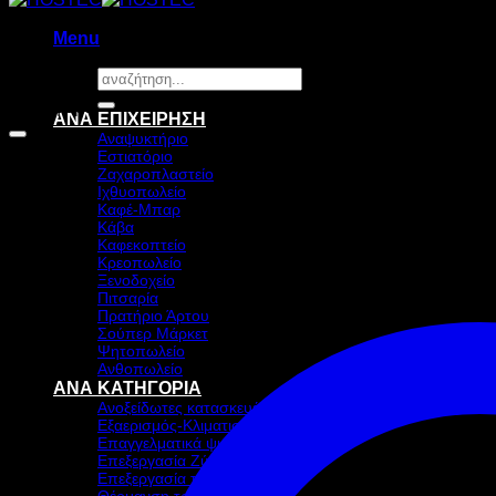
Menu
Αναζήτηση
για:
Προσφορά!
ΑΝΑ ΕΠΙΧΕΙΡΗΣΗ
Αναψυκτήριο
Εστιατόριο
Ζαχαροπλαστείο
Ιχθυοπωλείο
Καφέ-Μπαρ
Κάβα
Καφεκοπτείο
Κρεοπωλείο
Ξενοδοχείο
Πιτσαρία
Πρατήριο Άρτου
Σούπερ Μάρκετ
Ψητοπωλείο
Ανθοπωλείο
ΑΝΑ ΚΑΤΗΓΟΡΙΑ
Ανοξείδωτες κατασκευές
Εξαερισμός-Κλιματισμός
Επαγγελματικά ψυγεία & Ψύξη
Επεξεργασία Ζύμης
Επεξεργασία τροφίμων
Θέρμανση τροφίμων