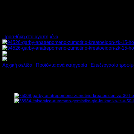
Προσθήκη στα αγαπημένα
Αρχική σελίδα
/
Προϊόντα ανά κατηγορία
/
Επεξεργασία τροφί
GARBY ΕΠΙΤΡΑΠΕΖΙΟ ΖΥΜΩ
1.950,00
€
χωρίς ΦΠΑ
1.465,00
€
χωρίς ΦΠΑ
2.418,00
€
με ΦΠΑ
1.816,60
€
με ΦΠΑ