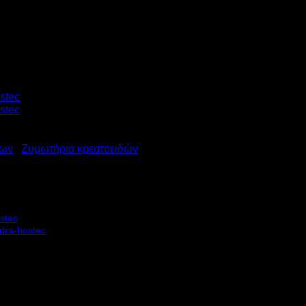
μων
/
Ζυμωτήρια κρεατοειδών
ΤΗΡΙΟ ΚΡΕΑΤΟΕΙΔΩΝ ZK 15