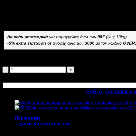
Διαθέσιμο από 4 έως 10 ημέρες
ΕΠΙΤΡΑΠΕΖΙΟ ΖΥΜΩΤΗΡΙΟ ΚΡΕΑΤΟΕΙΔΩΝ GARBY ZK 15
–
Δωρεάν μεταφορικά
για παραγγελίες άνω των
99€
(έως 10kg)
-5% extra έκπτωση
σε αγορές άνω των
300€
με τον κωδικό
OVER
Διαθέσιμο κατόπιν παραγγελίας
GARBY
ΕΠΙΤΡΑΠΕΖΙΟ
Προσθήκη στο καλάθι
ΖΥΜΩΤΗΡΙΟ
ΚΡΕΑΤΟΕΙΔΩΝ
Κωδικός προϊόντος:
8039
Κατηγορίες:
GARBY
,
Ζυμωτήρια κρ
ZK
15
0,33HP
Υ42xΠ50xΒ30cm
ποσότητα
Περιγραφή
Τεχνικά Χαρακτηριστικά
Το επιτραπέζιο ζυμωτήριο κρεατοειδών GARBY Z