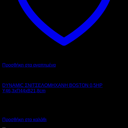
Προσθήκη στα αγαπημένα
DYNAMIC
DYNAMIC ΣΝΙΤΣΕΛΟΜΗΧΑΝΗ BOSTON 0,5HP
Υ46,3xΠ44xΒ21,8cm
1.700,00
€
χωρίς ΦΠΑ
1.160,00
€
χωρίς ΦΠΑ
2.108,00
€
με ΦΠΑ
1.438,40
€
με ΦΠΑ
Προσθήκη στο καλάθι
Προσφορά!