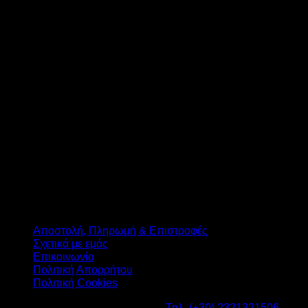
T
Αποστολή, Πληρωμή & Επιστροφές
Σχετικά με εμάς
Επικοινωνία
Πολιτική Απορρήτου
Πολιτική Cookies
Καβαλάρι Λαγκαδάς ΤΚ: 57200 -
Τηλ. (+30) 2321321506
-