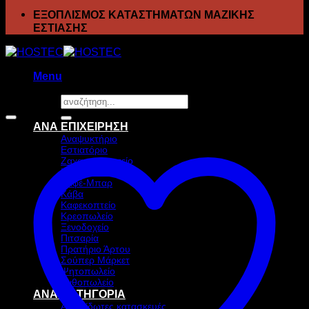
ΕΞΟΠΛΙΣΜΟΣ ΚΑΤΑΣΤΗΜΑΤΩΝ ΜΑΖΙΚΗΣ
ΕΣΤΙΑΣΗΣ
Menu
Αναζήτηση
Προσφορά!
για:
ΑΝΑ ΕΠΙΧΕΙΡΗΣΗ
Αναψυκτήριο
Εστιατόριο
Ζαχαροπλαστείο
Ιχθυοπωλείο
Καφέ-Μπαρ
Κάβα
Καφεκοπτείο
Κρεοπωλείο
Ξενοδοχείο
Πιτσαρία
Πρατήριο Άρτου
Σούπερ Μάρκετ
Ψητοπωλείο
Ανθοπωλείο
ΑΝΑ ΚΑΤΗΓΟΡΙΑ
Ανοξείδωτες κατασκευές