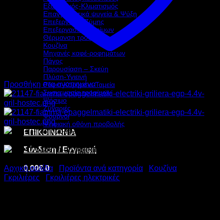
Εξαερισμός-Κλιματισμός
Επαγγελματικά ψυγεία & Ψύξη
Επεξεργασία Ζύμης
Επεξεργασία τροφίμων
Θέρμανση τροφίμων
Κουζίνα
Μηχανές καφέ-ροφημάτων
Πάγος
Παρουσίαση – Σκεύη
Πλύση-Υγιεινή
Προσθήκη στα αγαπημένα
Ράφια-Καρότσια-Ταμεία
Συσκευασία τροφίμων
Ψήσιμο
Ζυγαριές
Φούρνοι
Ψηφιακή οθόνη προβολής
ΕΠΙΚΟΙΝΩΝΙΑ
Σύνδεση / Εγγραφή
0,00
€
0
Αρχική σελίδα
/
Προϊόντα ανά κατηγορία
/
Κουζίνα
/
Γκριλιέρες
/
Γκριλιέρες ηλεκτρικές
FIAMMA ΕΠΑΓΓΕΛΜΑΤΙΚΗ