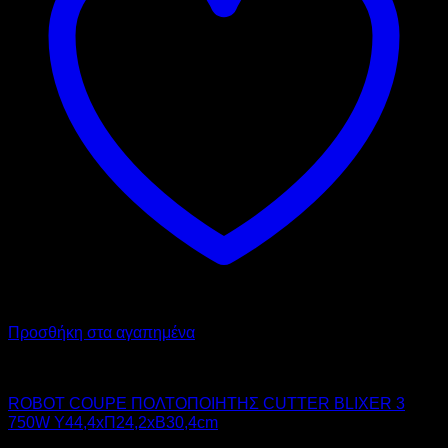
Προσθήκη στα αγαπημένα
ROBOT COUPE INTERNATIONAL
ROBOT COUPE ΠΟΛΤΟΠΟΙΗΤΗΣ CUTTER BLIXER 3
750W Υ44,4xΠ24,2xΒ30,4cm