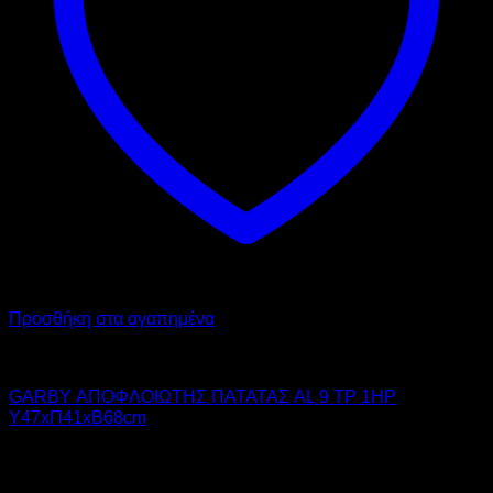
Προσθήκη στα αγαπημένα
GARBY
GARBY ΑΠΟΦΛΟΙΩΤΗΣ ΠΑΤΑΤΑΣ AL 9 TP 1HP
Υ47xΠ41xΒ68cm
2.050,00
€
χωρίς ΦΠΑ
1.538,00
€
χωρίς ΦΠΑ