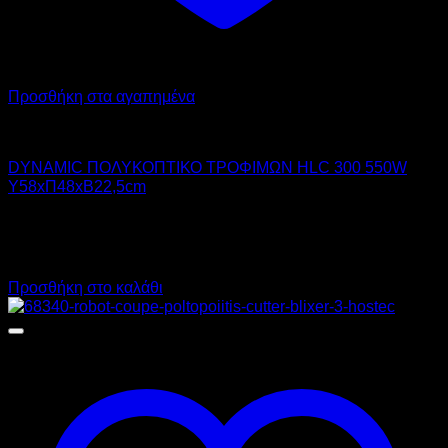
Προσθήκη στα αγαπημένα
DYNAMIC
DYNAMIC ΠΟΛΥΚΟΠΤΙΚΟ ΤΡΟΦΙΜΩΝ HLC 300 550W
Υ58xΠ48xΒ22,5cm
920,00
€
χωρίς ΦΠΑ
645,00
€
χωρίς ΦΠΑ
1.140,80
€
με ΦΠΑ
799,80
€
με ΦΠΑ
Προσθήκη στο καλάθι