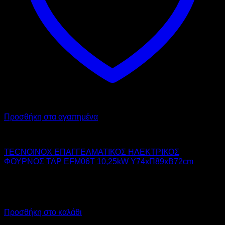
Προσθήκη στα αγαπημένα
TECNOINOX
TECNOINOX ΕΠΑΓΓΕΛΜΑΤΙΚΟΣ ΗΛΕΚΤΡΙΚΟΣ
ΦΟΥΡΝΟΣ TAP EFM06T 10,25kW Υ74xΠ89xΒ72cm
12.488,00
€
χωρίς ΦΠΑ
8.992,00
€
χωρίς ΦΠΑ
15.485,12
€
με ΦΠΑ
11.150,08
€
με ΦΠΑ
Προσθήκη στο καλάθι
Προσφορά!