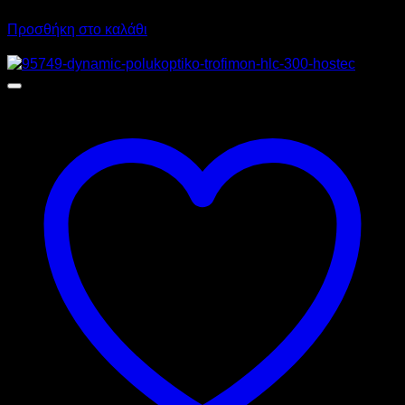
2.542,00
€
με ΦΠΑ
1.907,12
€
με ΦΠΑ
Προσθήκη στο καλάθι
Προσφορά!