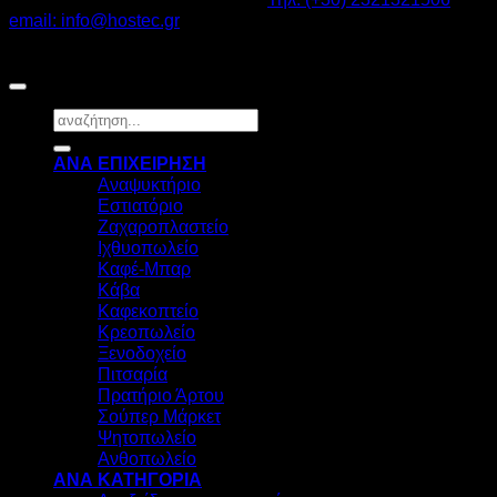
email: info@hostec.gr
©2026
HOSTEC
|
Digital Marketing by friendsconsulting
Αναζήτηση
για:
ΑΝΑ ΕΠΙΧΕΙΡΗΣΗ
Αναψυκτήριο
Εστιατόριο
Ζαχαροπλαστείο
Ιχθυοπωλείο
Καφέ-Μπαρ
Κάβα
Καφεκοπτείο
Κρεοπωλείο
Ξενοδοχείο
Πιτσαρία
Πρατήριο Άρτου
Σούπερ Μάρκετ
Ψητοπωλείο
Ανθοπωλείο
ΑΝΑ ΚΑΤΗΓΟΡΙΑ