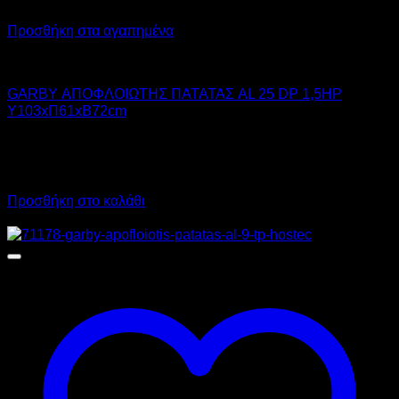
Προσθήκη στα αγαπημένα
GARBY
GARBY ΑΠΟΦΛΟΙΩΤΗΣ ΠΑΤΑΤΑΣ AL 25 DP 1,5HP
Υ103xΠ61xΒ72cm
3.590,00
€
χωρίς ΦΠΑ
2.695,00
€
χωρίς ΦΠΑ
4.451,60
€
με ΦΠΑ
3.341,80
€
με ΦΠΑ
Προσθήκη στο καλάθι
Προσφορά!