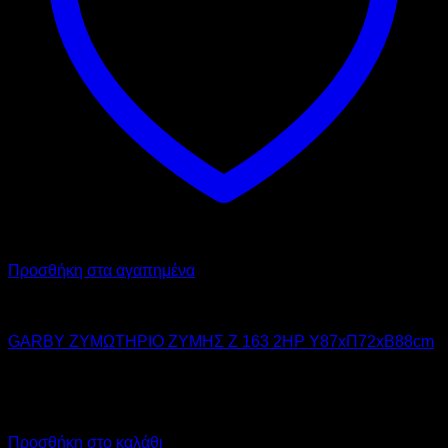
Προσθήκη στα αγαπημένα
GARBY
GARBY ΖΥΜΩΤΗΡΙΟ ΖΥΜΗΣ Z 163 2HP Υ87xΠ72xΒ88cm
5.700,00
€
χωρίς ΦΠΑ
4.275,00
€
χωρίς ΦΠΑ
7.068,00
€
με ΦΠΑ
5.301,00
€
με ΦΠΑ
Προσθήκη στο καλάθι