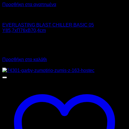
Προσθήκη στα αγαπημένα
Chiller - Freezer
EVERLASTING BLAST CHILLER BASIC 05
Υ85,7xΠ76xΒ70,4cm
4.410,00
€
χωρίς ΦΠΑ
5.468,40
€
με ΦΠΑ
Προσθήκη στο καλάθι
Προσφορά!