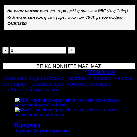
Δωρεάν μεταφορικά
για παραγγελίες άνω των
99€
(έως 10kg)
-5% extra έκπτωση
σε αγορές άνω των
300€
με τον κωδικό
OVER300
Διαθέσιμο κατόπιν παραγγελίας
TECNOINOX
ΕΠΑΓΓΕΛΜΑΤΙΚΟΣ
Προσθήκη στο καλάθι
ΗΛΕΚΤΡΙΚΟΣ
ΕΠΙΚΟΙΝΩΝΗΣΤΕ ΜΑΖΙ ΜΑΣ
ΦΟΥΡΝΟΣ
Κωδικός προϊόντος:
4235
Κατηγορίες:
TECNOINOX
,
TECNOCOMBI
Εστιατόριο
,
Ζαχαροπλαστείο
,
Ξενοδοχείο
,
Φούρνοι
,
Φούρνοι
EOM04DSL
εστιατορίου - σφολιατοειδών
,
Φούρνοι εστιατορίου -
6,25kW
σφολιατοειδών ηλεκτρικοί
Υ60xΠ86xΒ71cm
ποσότητα
Περιγραφή
Τεχνικά Χαρακτηριστικά