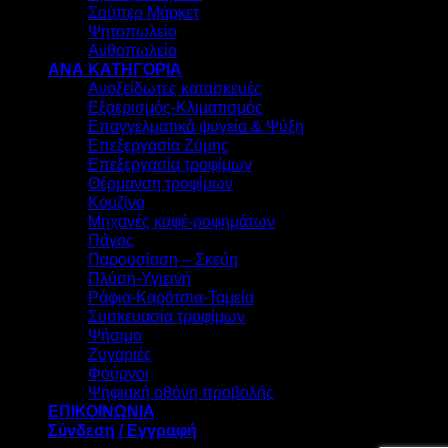
Σούπερ Μάρκετ
Ψητοπωλείο
Ανθοπωλείο
ΑΝΑ ΚΑΤΗΓΟΡΙΑ
Ανοξείδωτες κατασκευές
Εξαερισμός-Κλιματισμός
Επαγγελματικά ψυγεία & Ψύξη
Επεξεργασία Ζύμης
Επεξεργασία τροφίμων
Θέρμανση τροφίμων
Κουζίνα
Μηχανές καφέ-ροφημάτων
Πάγος
Παρουσίαση – Σκεύη
Πλύση-Υγιεινή
Ράφια-Καρότσια-Ταμεία
Συσκευασία τροφίμων
Ψήσιμο
Ζυγαριές
Φούρνοι
Ψηφιακή οθόνη προβολής
ΕΠΙΚΟΙΝΩΝΙΑ
Σύνδεση / Εγγραφή