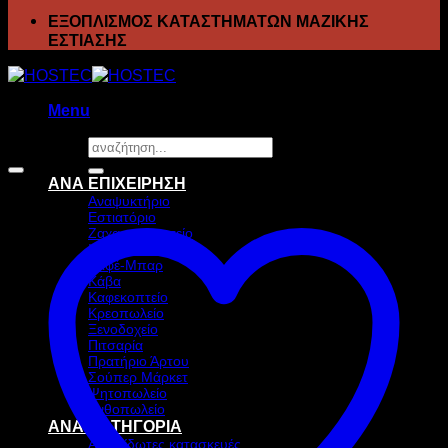
ΕΞΟΠΛΙΣΜΟΣ ΚΑΤΑΣΤΗΜΑΤΩΝ ΜΑΖΙΚΗΣ
ΕΣΤΙΑΣΗΣ
Menu
Αναζήτηση
Προσφορά!
για:
ΑΝΑ ΕΠΙΧΕΙΡΗΣΗ
Αναψυκτήριο
Εστιατόριο
Ζαχαροπλαστείο
Ιχθυοπωλείο
Καφέ-Μπαρ
Κάβα
Καφεκοπτείο
Κρεοπωλείο
Ξενοδοχείο
Πιτσαρία
Πρατήριο Άρτου
Σούπερ Μάρκετ
Ψητοπωλείο
Ανθοπωλείο
ΑΝΑ ΚΑΤΗΓΟΡΙΑ
Ανοξείδωτες κατασκευές