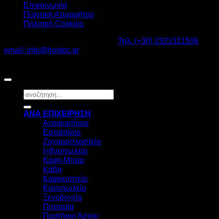
Επικοινωνία
Πολιτική Απορρήτου
Πολιτική Cookies
Καβαλάρι Λαγκαδάς ΤΚ: 57200 -
Τηλ. (+30) 2321321506
-
email: info@hostec.gr
©2026
HOSTEC
|
Digital Marketing by friendsconsulting
Αναζήτηση
για:
ΑΝΑ ΕΠΙΧΕΙΡΗΣΗ
Αναψυκτήριο
Εστιατόριο
Ζαχαροπλαστείο
Ιχθυοπωλείο
Καφέ-Μπαρ
Κάβα
Καφεκοπτείο
Κρεοπωλείο
Ξενοδοχείο
Πιτσαρία
Πρατήριο Άρτου