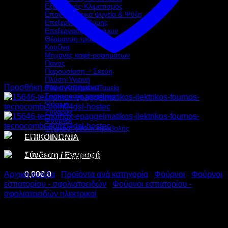
Εξαερισμός-Κλιματισμός
Επαγγελματικά ψυγεία & Ψύξη
Επεξεργασία Ζύμης
Επεξεργασία τροφίμων
Θέρμανση τροφίμων
Κουζίνα
Μηχανές καφέ-ροφημάτων
Πάγος
Παρουσίαση – Σκεύη
Πλύση-Υγιεινή
Προσθήκη στα αγαπημένα
Ράφια-Καρότσια-Ταμεία
Συσκευασία τροφίμων
Ψήσιμο
Ζυγαριές
Φούρνοι
Ψηφιακή οθόνη προβολής
ΕΠΙΚΟΙΝΩΝΙΑ
Σύνδεση / Εγγραφή
0,00
€
0
Αρχική σελίδα
/
Προϊόντα ανά κατηγορία
/
Φούρνοι
/
Φούρνοι
εστιατορίου - σφολιατοειδών
/
Φούρνοι εστιατορίου -
σφολιατοειδών ηλεκτρικοί
TECNOINOX