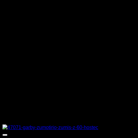
ΑΡΙΘΜΟΣ ΤΑΨΙΩΝ
4 GN 1/1
ΑΠΟΣΤΑΣΗ ΣΧΑΡΩΝ
7 cm
ΙΣΧΥΣ
6,25 kW
ΒΑΡΟΣ
63 κιλά
ΔΙΑΣΤΑΣΕΙΣ
86 x 71 x 60 cm
ΚΑΤΑΣΚΕΥΑΣΤΗΣ
TECNOINOX
Σχετικά προϊόντα
Προσφορά!