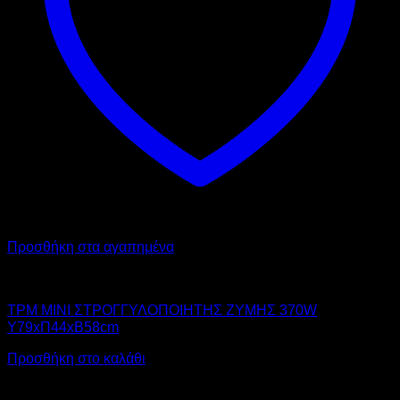
Προσθήκη στα αγαπημένα
TPMITALIA
TPM MINI ΣΤΡΟΓΓΥΛΟΠΟΙΗΤΗΣ ΖΥΜΗΣ 370W
Υ79xΠ44xΒ58cm
Προσθήκη στο καλάθι
Αυτό
V
το