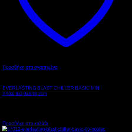
Προσθήκη στα αγαπημένα
Chiller - Freezer
EVERLASTING BLAST CHILLER BASIC MINI
Υ46xΠ60,9xΒ48,2cm
2.950,00
€
χωρίς ΦΠΑ
2.125,00
€
χωρίς ΦΠΑ
3.658,00
€
με ΦΠΑ
2.635,00
€
με ΦΠΑ
Προσθήκη στο καλάθι