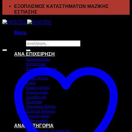
ΕΞΟΠΛΙΣΜΟΣ ΚΑΤΑΣΤΗΜΑΤΩΝ ΜΑΖΙΚΗΣ
ΕΣΤΙΑΣΗΣ
Menu
Αναζήτηση
Προσφορά!
για:
ΑΝΑ ΕΠΙΧΕΙΡΗΣΗ
Αναψυκτήριο
Εστιατόριο
Ζαχαροπλαστείο
Ιχθυοπωλείο
Καφέ-Μπαρ
Κάβα
Καφεκοπτείο
Κρεοπωλείο
Ξενοδοχείο
Πιτσαρία
Πρατήριο Άρτου
Σούπερ Μάρκετ
Ψητοπωλείο
Ανθοπωλείο
ΑΝΑ ΚΑΤΗΓΟΡΙΑ
Ανοξείδωτες κατασκευές