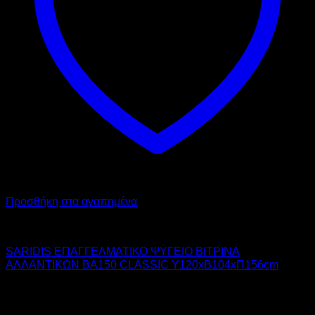
Προσθήκη στα αγαπημένα
SARIDIS
SARIDIS ΕΠΑΓΓΕΛΜΑΤΙΚΟ ΨΥΓΕΙΟ ΒΙΤΡΙΝΑ
ΑΛΛΑΝΤΙΚΩΝ BA150 CLASSIC Υ120xΒ104xΠ156cm
3.150,00
€
χωρίς ΦΠΑ
2.048,00
€
χωρίς ΦΠΑ