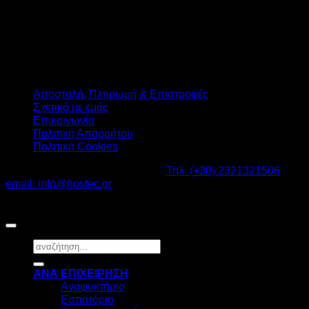
Αποστολή, Πληρωμή & Επιστροφές
Σχετικά με εμάς
Επικοινωνία
Πολιτική Απορρήτου
Πολιτική Cookies
Καβαλάρι Λαγκαδάς ΤΚ: 57200 -
Τηλ. (+30) 2321321506
-
email: info@hostec.gr
©2026
HOSTEC
|
Digital Marketing by friendsconsulting
Αναζήτηση
για:
ΑΝΑ ΕΠΙΧΕΙΡΗΣΗ
Αναψυκτήριο
Εστιατόριο