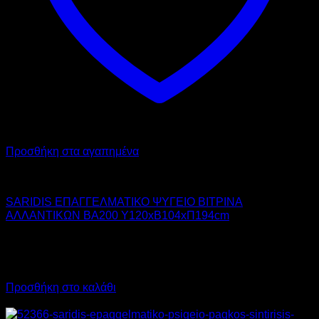
Προσθήκη στα αγαπημένα
SARIDIS
SARIDIS ΕΠΑΓΓΕΛΜΑΤΙΚΟ ΨΥΓΕΙΟ ΒΙΤΡΙΝΑ
ΑΛΛΑΝΤΙΚΩΝ BA200 Υ120xΒ104xΠ194cm
3.710,00
€
χωρίς ΦΠΑ
2.412,00
€
χωρίς ΦΠΑ
4.600,40
€
με ΦΠΑ
2.990,88
€
με ΦΠΑ
Προσθήκη στο καλάθι
Προσφορά!