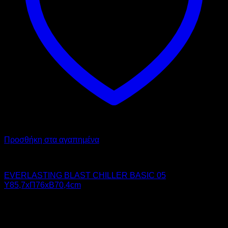
Προσθήκη στα αγαπημένα
Chiller - Freezer
EVERLASTING BLAST CHILLER BASIC 05
Υ85,7xΠ76xΒ70,4cm
4.410,00
€
χωρίς ΦΠΑ
5.468,40
€
με ΦΠΑ