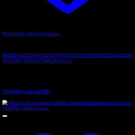
Προσθήκη στα αγαπημένα
AMITEK
AMITEK ΕΠΙΤΡΑΠΕΖΙΟ ΨΥΓΕΙΟ ΣΥΝΤΗΡΗΣΗΣ ΣΑΛΑΤΩΝ
AK14433 Υ43,5xΠ140xΒ33,5cm
700,00
€
χωρίς ΦΠΑ
490,00
€
χωρίς ΦΠΑ
868,00
€
με ΦΠΑ
607,60
€
με ΦΠΑ
Προσθήκη στο καλάθι
Προσφορά!