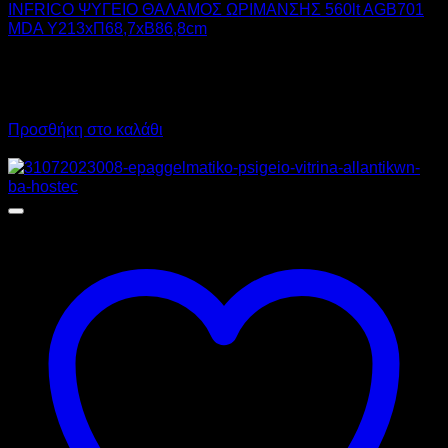
INFRICO ΨΥΓΕΙΟ ΘΑΛΑΜΟΣ ΩΡΙΜΑΝΣΗΣ 560lt AGB701
MDA Υ213xΠ68,7xΒ86,8cm
4.600,00
€
χωρίς ΦΠΑ
2.880,00
€
χωρίς ΦΠΑ
5.704,00
€
με ΦΠΑ
3.571,20
€
με ΦΠΑ
Προσθήκη στο καλάθι
Προσφορά!