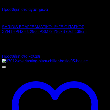
Προσθήκη στα αγαπημένα
SARIDIS
SARIDIS ΕΠΑΓΓΕΛΜΑΤΙΚΟ ΨΥΓΕΙΟ ΠΑΓΚΟΣ
ΣΥΝΤΗΡΗΣΗΣ 290lt PSM72 Υ86xΒ70xΠ138cm
1.809,00
€
χωρίς ΦΠΑ
1.176,00
€
χωρίς ΦΠΑ
2.243,16
€
με ΦΠΑ
1.458,24
€
με ΦΠΑ
Προσθήκη στο καλάθι