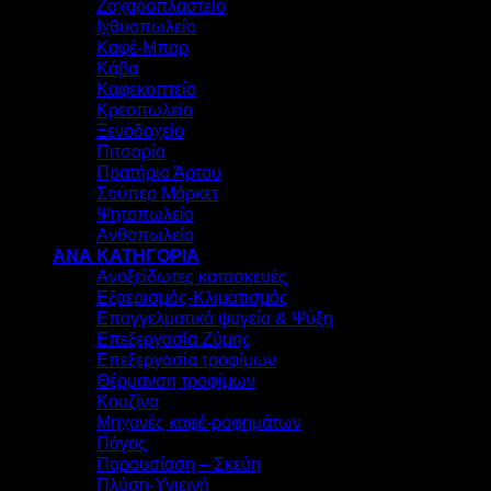
Ζαχαροπλαστείο
Ιχθυοπωλείο
Καφέ-Μπαρ
Κάβα
Καφεκοπτείο
Κρεοπωλείο
Ξενοδοχείο
Πιτσαρία
Πρατήριο Άρτου
Σούπερ Μάρκετ
Ψητοπωλείο
Ανθοπωλείο
ΑΝΑ ΚΑΤΗΓΟΡΙΑ
Ανοξείδωτες κατασκευές
Εξαερισμός-Κλιματισμός
Επαγγελματικά ψυγεία & Ψύξη
Επεξεργασία Ζύμης
Επεξεργασία τροφίμων
Θέρμανση τροφίμων
Κουζίνα
Μηχανές καφέ-ροφημάτων
Πάγος
Παρουσίαση – Σκεύη
Πλύση-Υγιεινή