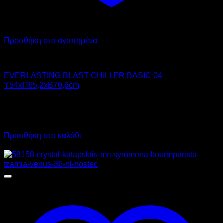
Προσθήκη στα αγαπημένα
Chiller - Freezer
EVERLASTING BLAST CHILLER BASIC 04
Υ54xΠ65,2xΒ70,6cm
3.580,00
€
χωρίς ΦΠΑ
2.580,00
€
χωρίς ΦΠΑ
4.439,20
€
με ΦΠΑ
3.199,20
€
με ΦΠΑ
Προσθήκη στο καλάθι
Προσφορά!