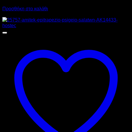
3.906,00
€
με ΦΠΑ
2.539,52
€
με ΦΠΑ
Προσθήκη στο καλάθι
Προσφορά!