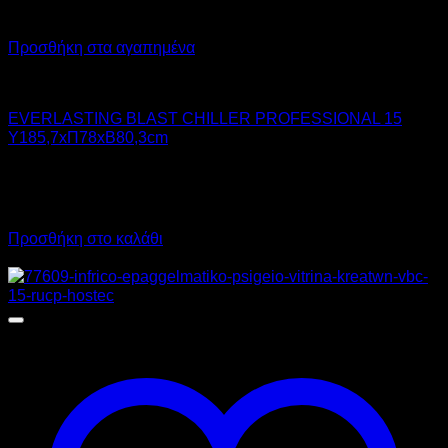
Προσθήκη στα αγαπημένα
Chiller - Freezer
EVERLASTING BLAST CHILLER PROFESSIONAL 15
Υ185,7xΠ78xΒ80,3cm
11.128,00
€
χωρίς ΦΠΑ
8.346,00
€
χωρίς ΦΠΑ
13.798,72
€
με ΦΠΑ
10.349,04
€
με ΦΠΑ
Προσθήκη στο καλάθι
Προσφορά!