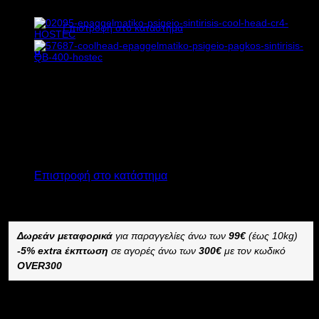
Κανένα προϊόν στο καλάθι σας.
Επιστροφή στο κατάστημα
0
Καλάθι
803,00
€
χωρίς ΦΠΑ
578,00
€
χωρίς ΦΠΑ
995,72
€
με ΦΠΑ
716,72
€
με ΦΠΑ
Διαθέσιμο από 4 έως 10 ημέρες
Κανένα προϊόν στο καλάθι σας.
ΕΠΑΓΓΕΛΜΑΤΙΚΟ ΨΥΓΕΙΟ ΣΥΝΤΗΡΗΣΗΣ COOL HEAD
Επιστροφή στο κατάστημα
CR2
–
Δωρεάν μεταφορικά
για παραγγελίες άνω των
99€
(έως 10kg)
-5% extra έκπτωση
σε αγορές άνω των
300€
με τον κωδικό
OVER300
Διαθέσιμο κατόπιν παραγγελίας