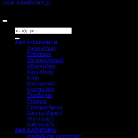
email: info@hostec.gr
©2026
HOSTEC
|
Digital Marketing by friendsconsulting
Αναζήτηση
για:
ΑΝΑ ΕΠΙΧΕΙΡΗΣΗ
Αναψυκτήριο
Εστιατόριο
Ζαχαροπλαστείο
Ιχθυοπωλείο
Καφέ-Μπαρ
Κάβα
Καφεκοπτείο
Κρεοπωλείο
Ξενοδοχείο
Πιτσαρία
Πρατήριο Άρτου
Σούπερ Μάρκετ
Ψητοπωλείο
Ανθοπωλείο
ΑΝΑ ΚΑΤΗΓΟΡΙΑ
Ανοξείδωτες κατασκευές