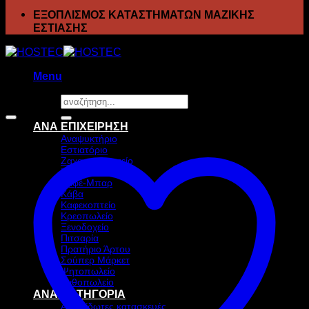
ΕΞΟΠΛΙΣΜΟΣ ΚΑΤΑΣΤΗΜΑΤΩΝ ΜΑΖΙΚΗΣ
ΕΣΤΙΑΣΗΣ
Menu
Αναζήτηση
Προσφορά!
για:
ΑΝΑ ΕΠΙΧΕΙΡΗΣΗ
Αναψυκτήριο
Εστιατόριο
Ζαχαροπλαστείο
Ιχθυοπωλείο
Καφέ-Μπαρ
Κάβα
Καφεκοπτείο
Κρεοπωλείο
Ξενοδοχείο
Πιτσαρία
Πρατήριο Άρτου
Σούπερ Μάρκετ
Ψητοπωλείο
Ανθοπωλείο
ΑΝΑ ΚΑΤΗΓΟΡΙΑ
Ανοξείδωτες κατασκευές