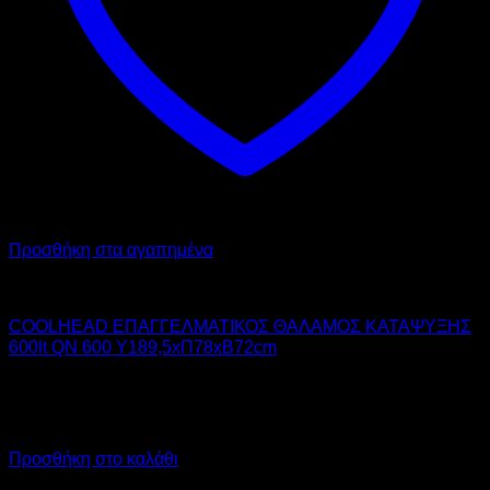
Προσθήκη στα αγαπημένα
COOL HEAD
COOLHEAD ΕΠΑΓΓΕΛΜΑΤΙΚΟΣ ΘΑΛΑΜΟΣ ΚΑΤΑΨΥΞΗΣ
600lt QN 600 Υ189,5xΠ78xΒ72cm
1.473,00
€
χωρίς ΦΠΑ
1.061,00
€
χωρίς ΦΠΑ
1.826,52
€
με ΦΠΑ
1.315,64
€
με ΦΠΑ
Προσθήκη στο καλάθι
Προσφορά!