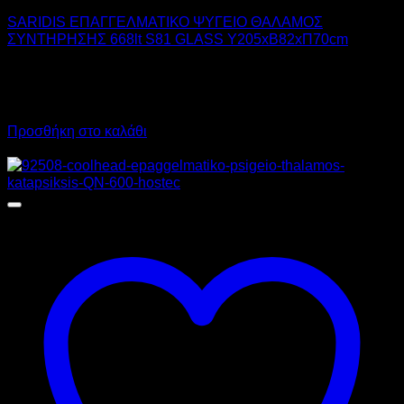
SARIDIS ΕΠΑΓΓΕΛΜΑΤΙΚΟ ΨΥΓΕΙΟ ΘΑΛΑΜΟΣ
ΣΥΝΤΗΡΗΣΗΣ 668lt S81 GLASS Υ205xΒ82xΠ70cm
2.400,00
€
χωρίς ΦΠΑ
1.560,00
€
χωρίς ΦΠΑ
2.976,00
€
με ΦΠΑ
1.934,40
€
με ΦΠΑ
Προσθήκη στο καλάθι
Προσφορά!