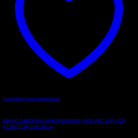
Προσθήκη στα αγαπημένα
INFRICO
INFRICO ΒΙΤΡΙΝΑ ΚΡΕΟΠΩΛΕΙΟΥ 192lt VBC 15RUCP
Υ129xΠ156,2xΒ115cm