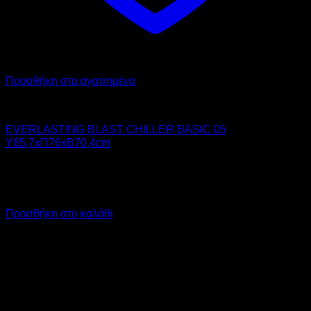
Προσθήκη στα αγαπημένα
Chiller - Freezer
EVERLASTING BLAST CHILLER BASIC 05
Υ85,7xΠ76xΒ70,4cm
4.410,00
€
χωρίς ΦΠΑ
5.468,40
€
με ΦΠΑ
Προσθήκη στο καλάθι
V