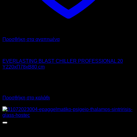
Προσθήκη στα αγαπημένα
Chiller - Freezer
EVERLASTING BLAST CHILLER PROFESSIONAL 20
Υ220xΠ78xΒ80 cm
15.070,00
€
χωρίς ΦΠΑ
11.302,00
€
χωρίς ΦΠΑ
18.686,80
€
με ΦΠΑ
14.014,48
€
με ΦΠΑ
Προσθήκη στο καλάθι
Προσφορά!