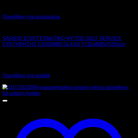
Προσθήκη στα αγαπημένα
SARIDIS
SARIDIS ΕΠΑΓΓΕΛΜΑΤΙΚΟ ΨΥΓΕΙΟ SELF SERVICE
ΣΥΝΤΗΡΗΣΗΣ SS200M80 GLASS Υ215xΒ80xΠ200cm
4.445,00
€
χωρίς ΦΠΑ
2.890,00
€
χωρίς ΦΠΑ
5.511,80
€
με ΦΠΑ
3.583,60
€
με ΦΠΑ
Προσθήκη στο καλάθι
Προσφορά!