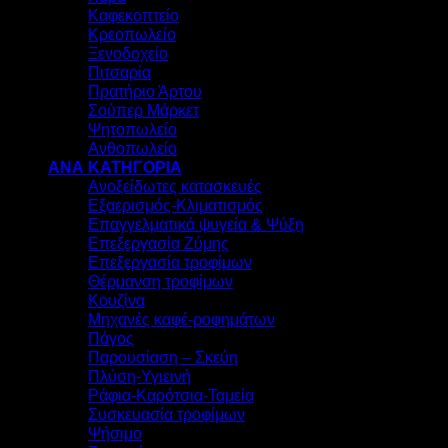
Καφεκοπτείο
Κρεοπωλείο
Ξενοδοχείο
Πιτσαρία
Πρατήριο Άρτου
Σούπερ Μάρκετ
Ψητοπωλείο
Ανθοπωλείο
ΑΝΑ ΚΑΤΗΓΟΡΙΑ
Ανοξείδωτες κατασκευές
Εξαερισμός-Κλιματισμός
Επαγγελματικά ψυγεία & Ψύξη
Επεξεργασία Ζύμης
Επεξεργασία τροφίμων
Θέρμανση τροφίμων
Κουζίνα
Μηχανές καφέ-ροφημάτων
Πάγος
Παρουσίαση – Σκεύη
Πλύση-Υγιεινή
Ράφια-Καρότσια-Ταμεία
Συσκευασία τροφίμων
Ψήσιμο