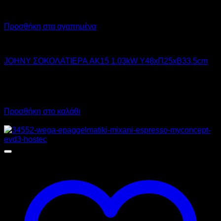
Προσθήκη στα αγαπημένα
JOHNY
JOHNY ΣΟΚΟΛΑΤΙΕΡΑ AK15 1.03kW Υ48xΠ25xΒ33.5cm
405,00
€
χωρίς ΦΠΑ
365,00
€
χωρίς ΦΠΑ
502,20
€
με ΦΠΑ
452,60
€
με ΦΠΑ
Προσθήκη στο καλάθι
Προσφορά!