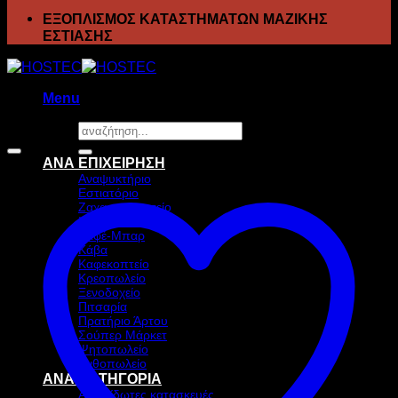
ΕΞΟΠΛΙΣΜΟΣ ΚΑΤΑΣΤΗΜΑΤΩΝ ΜΑΖΙΚΗΣ
ΕΣΤΙΑΣΗΣ
Menu
Αναζήτηση
Προσφορά!
για:
ΑΝΑ ΕΠΙΧΕΙΡΗΣΗ
Αναψυκτήριο
Εστιατόριο
Ζαχαροπλαστείο
Ιχθυοπωλείο
Καφέ-Μπαρ
Κάβα
Καφεκοπτείο
Κρεοπωλείο
Ξενοδοχείο
Πιτσαρία
Πρατήριο Άρτου
Σούπερ Μάρκετ
Ψητοπωλείο
Ανθοπωλείο
ΑΝΑ ΚΑΤΗΓΟΡΙΑ
Ανοξείδωτες κατασκευές