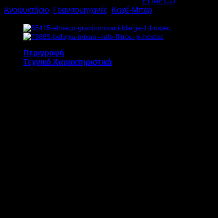
Κωδικός προϊόντος:
13221
Κατηγορίες:
ELMECO
,
2
Αναψυκτήριο
,
Γρανιτομηχανές
,
Καφέ-Μπαρ
540W
Υ55.5xΠ44xΒ47.6cm
ποσότητα
Περιγραφή
Τεχνικά Χαρακτηριστικά
Η γρανιτομηχανή ELMECO BIG BIZ 2 διαθέτει:
Χωρητικότητα 2 x 6 λίτρα
Πατενταρισμένο σύστημα ολοκληρωμένης
ψύξης ( Total Cold ) που διατηρεί το
προϊόν σε σταθερή θερμοκρασία έως και
την τελευταία δόση
Μετάδοση ψύξης από την βάση του κάδου
Διπλό σύστημα ανάδευσης
Εύκολη χρήση και καθαρισμό