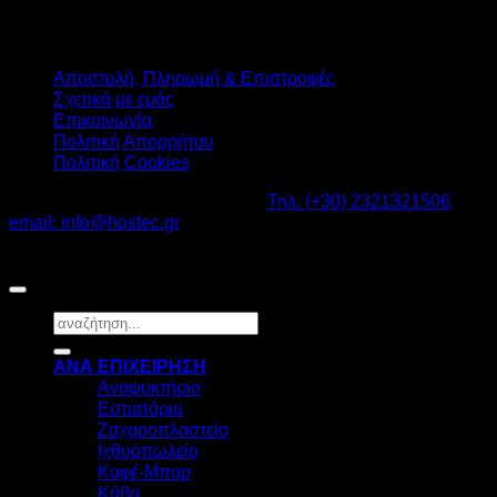
Αποστολή, Πληρωμή & Επιστροφές
Σχετικά με εμάς
Επικοινωνία
Πολιτική Απορρήτου
Πολιτική Cookies
Καβαλάρι Λαγκαδάς ΤΚ: 57200 -
Τηλ. (+30) 2321321506
-
email: info@hostec.gr
©2026
HOSTEC
|
Digital Marketing by friendsconsulting
Αναζήτηση
για:
ΑΝΑ ΕΠΙΧΕΙΡΗΣΗ
Αναψυκτήριο
Εστιατόριο
Ζαχαροπλαστείο
Ιχθυοπωλείο
Καφέ-Μπαρ
Κάβα