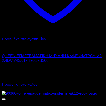
Προσθήκη στα αγαπημένα
QUEEN
QUEEN ΕΠΑΓΓΕΛΜΑΤΙΚΗ ΜΗΧΑΝΗ ΚΑΦΕ ΦΙΛΤΡΟΥ M2
2.4kW Υ43/61xΠ20.5xΒ36cm
570,00
€
χωρίς ΦΠΑ
400,00
€
χωρίς ΦΠΑ
706,80
€
με ΦΠΑ
496,00
€
με ΦΠΑ
Προσθήκη στο καλάθι
Προσφορά!