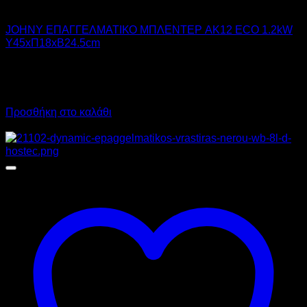
JOHNY
JOHNY ΕΠΑΓΓΕΛΜΑΤΙΚΟ ΜΠΛΕΝΤΕΡ AK12 ECO 1.2kW
Υ45xΠ18xΒ24.5cm
323,00
€
χωρίς ΦΠΑ
290,00
€
χωρίς ΦΠΑ
400,52
€
με ΦΠΑ
359,60
€
με ΦΠΑ
Προσθήκη στο καλάθι
Προσφορά!