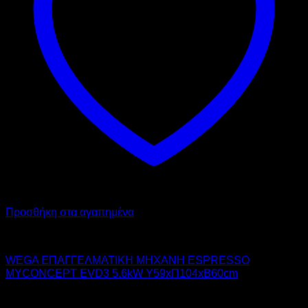
Προσθήκη στα αγαπημένα
WEGA
WEGA ΕΠΑΓΓΕΛΜΑΤΙΚΗ ΜΗΧΑΝΗ ESPRESSO
MYCONCEPT EVD3 5.6kW Υ59xΠ104xΒ60cm
14.200,00
€
χωρίς ΦΠΑ
9.940,00
€
χωρίς ΦΠΑ