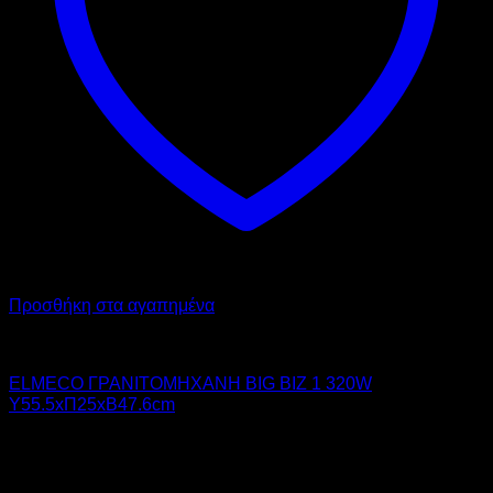
Προσθήκη στα αγαπημένα
ELMECO
ELMECO ΓΡΑΝΙΤΟΜΗΧΑΝΗ BIG BIZ 1 320W
Υ55.5xΠ25xΒ47.6cm
1.190,00
€
χωρίς ΦΠΑ
833,00
€
χωρίς ΦΠΑ
1.475,60
€
με ΦΠΑ
1.032,92
€
με ΦΠΑ