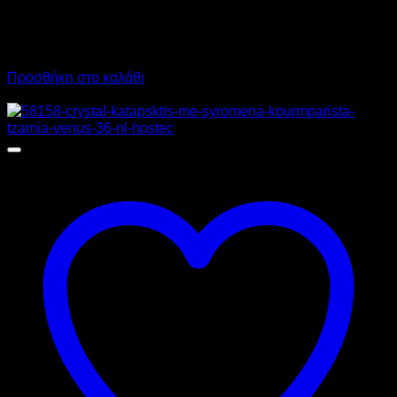
6.013,00
€
χωρίς ΦΠΑ
4.510,00
€
χωρίς ΦΠΑ
7.456,12
€
με ΦΠΑ
5.592,40
€
με ΦΠΑ
Προσθήκη στο καλάθι
Προσφορά!