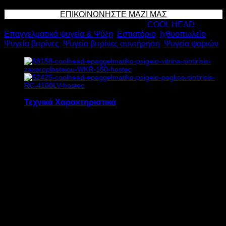
WFH
ΕΠΙΚΟΙΝΩΝΗΣΤΕ ΜΑΖΙ ΜΑΣ
200
Κωδικός προϊόντος:
17052
Κατηγορίες:
COOL HEAD
,
Υ118xΠ200xΒ120cm
Επαγγελματικά ψυγεία & Ψύξη
,
Εστιατόριο
,
Ιχθυοπωλείο
,
ποσότητα
Ψυγεία βιτρίνες
,
Ψυγεία βιτρίνες συντήρηση
,
Ψυγεία ψαριών
Τεχνικά Χαρακτηριστικά
ΜΟΝΤΕΛΟ
WFH 200
ΧΩΡΗΤΙΚΟΤΗΤΑ
412 λίτρα
ΙΣΧΥΣ
537 W
ΤΑΣΗ
230 V