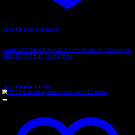
Προσθήκη στα αγαπημένα
AMITEK
AMITEK ΕΠΙΤΡΑΠΕΖΙΟ ΨΥΓΕΙΟ ΣΥΝΤΗΡΗΣΗΣ ΣΑΛΑΤΩΝ
AK14433 Υ43,5xΠ140xΒ33,5cm
700,00
€
χωρίς ΦΠΑ
490,00
€
χωρίς ΦΠΑ
868,00
€
με ΦΠΑ
607,60
€
με ΦΠΑ
Προσθήκη στο καλάθι