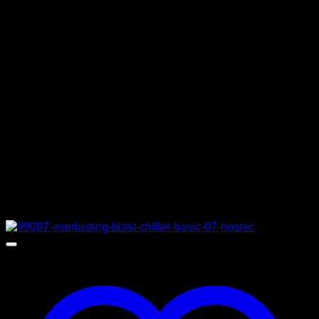
ΒΑΡΟΣ
225 κιλά
ΕΣΩΤΕΡΙΚΕΣ ΔΙΑΣΤΑΣΕΙΣ
190 x 86 x 26 cm
ΔΙΑΣΤΑΣΕΙΣ
200 x 120 x 118 cm
ΚΑΤΑΣΚΕΥΑΣΤΗΣ
COOLHEAD
Σχετικά προϊόντα
Προσφορά!