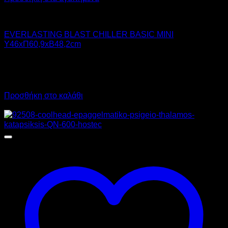
Chiller - Freezer
EVERLASTING BLAST CHILLER BASIC MINI
Υ46xΠ60,9xΒ48,2cm
2.950,00
€
χωρίς ΦΠΑ
2.125,00
€
χωρίς ΦΠΑ
3.658,00
€
με ΦΠΑ
2.635,00
€
με ΦΠΑ
Προσθήκη στο καλάθι
Προσφορά!