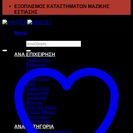
ΕΞΟΠΛΙΣΜΟΣ ΚΑΤΑΣΤΗΜΑΤΩΝ ΜΑΖΙΚΗΣ
ΕΣΤΙΑΣΗΣ
Menu
Αναζήτηση
Προσφορά!
για:
ΑΝΑ ΕΠΙΧΕΙΡΗΣΗ
Αναψυκτήριο
Εστιατόριο
Ζαχαροπλαστείο
Ιχθυοπωλείο
Καφέ-Μπαρ
Κάβα
Καφεκοπτείο
Κρεοπωλείο
Ξενοδοχείο
Πιτσαρία
Πρατήριο Άρτου
Σούπερ Μάρκετ
Ψητοπωλείο
Ανθοπωλείο
ΑΝΑ ΚΑΤΗΓΟΡΙΑ
Ανοξείδωτες κατασκευές