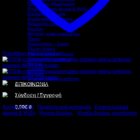
Εξαερισμός-Κλιματισμός
Επαγγελματικά ψυγεία & Ψύξη
Επεξεργασία Ζύμης
Επεξεργασία τροφίμων
Θέρμανση τροφίμων
Κουζίνα
Μηχανές καφέ-ροφημάτων
Πάγος
Παρουσίαση – Σκεύη
Πλύση-Υγιεινή
Προσθήκη στα αγαπημένα
Ράφια-Καρότσια-Ταμεία
Συσκευασία τροφίμων
Ψήσιμο
Ζυγαριές
Φούρνοι
Ψηφιακή οθόνη προβολής
ΕΠΙΚΟΙΝΩΝΙΑ
Σύνδεση / Εγγραφή
0,00
€
0
Αρχική σελίδα
/
Προϊόντα ανά κατηγορία
/
Επαγγελματικά
ψυγεία & Ψύξη
/
Ψυγεία βιτρίνες
/
Ψυγεία βιτρίνες συντήρηση
COOLHEAD ΨΑΡΙΕΡΑ WFH