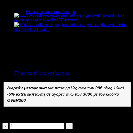
200 Υ118xΠ200xΒ120cm
Κανένα προϊόν στο καλάθι σας.
Επιστροφή στο κατάστημα
0
Καλάθι
6.488,00
€
χωρίς ΦΠΑ
4.671,36
€
χωρίς ΦΠΑ
8.045,12
€
με ΦΠΑ
5.792,49
€
με ΦΠΑ
Κανένα προϊόν στο καλάθι σας.
Διαθέσιμο από 4 έως 10 ημέρες
Επιστροφή στο κατάστημα
COOLHEAD ΨΑΡΙΕΡΑ WFH 200
Δωρεάν μεταφορικά
για παραγγελίες άνω των
99€
(έως 10kg)
-5% extra έκπτωση
σε αγορές άνω των
300€
με τον κωδικό
OVER300
Διαθέσιμο κατόπιν παραγγελίας
COOLHEAD
ΨΑΡΙΕΡΑ
Προσθήκη στο καλάθι