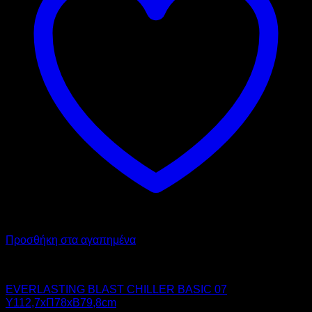
Προσθήκη στα αγαπημένα
Chiller - Freezer
EVERLASTING BLAST CHILLER BASIC 07
Υ112,7xΠ78xΒ79,8cm