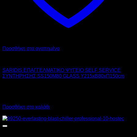
Προσθήκη στα αγαπημένα
SARIDIS
SARIDIS ΕΠΑΓΓΕΛΜΑΤΙΚΟ ΨΥΓΕΙΟ SELF SERVICE
ΣΥΝΤΗΡΗΣΗΣ SS150M80 GLASS Υ215xΒ80xΠ150cm
3.955,00
€
χωρίς ΦΠΑ
2.570,00
€
χωρίς ΦΠΑ
4.904,20
€
με ΦΠΑ
3.186,80
€
με ΦΠΑ
Προσθήκη στο καλάθι
Προσφορά!