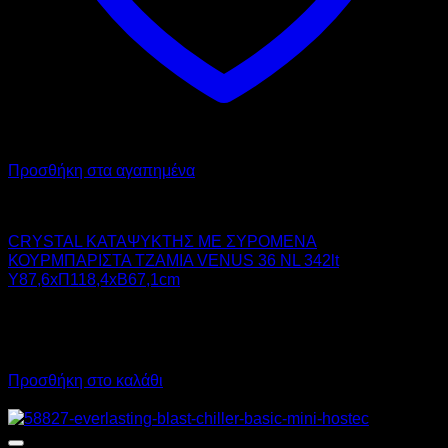
Προσθήκη στα αγαπημένα
CRYSTAL
CRYSTAL ΚΑΤΑΨΥΚΤΗΣ ΜΕ ΣΥΡΟΜΕΝΑ
ΚΟΥΡΜΠΑΡΙΣΤΑ ΤΖΑΜΙΑ VENUS 36 NL 342lt
Υ87,6xΠ118,4xΒ67,1cm
856,00
€
χωρίς ΦΠΑ
648,00
€
χωρίς ΦΠΑ
1.061,44
€
με ΦΠΑ
803,52
€
με ΦΠΑ
Προσθήκη στο καλάθι
Προσφορά!