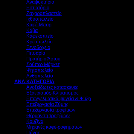
Αναψυκτήριο
Εστιατόριο
Ζαχαροπλαστείο
Ιχθυοπωλείο
Καφέ-Μπαρ
Κάβα
Καφεκοπτείο
Κρεοπωλείο
Ξενοδοχείο
Πιτσαρία
Πρατήριο Άρτου
Σούπερ Μάρκετ
Ψητοπωλείο
Ανθοπωλείο
ΑΝΑ ΚΑΤΗΓΟΡΙΑ
Ανοξείδωτες κατασκευές
Εξαερισμός-Κλιματισμός
Επαγγελματικά ψυγεία & Ψύξη
Επεξεργασία Ζύμης
Επεξεργασία τροφίμων
Θέρμανση τροφίμων
Κουζίνα
Μηχανές καφέ-ροφημάτων
Πάγος