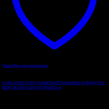
Προσθήκη στα αγαπημένα
COOL HEAD
COOLHEAD ΕΠΑΓΓΕΛΜΑΤΙΚΟΣ ΘΑΛΑΜΟΣ ΚΑΤΑΨΥΞΗΣ
600lt QN 600 Υ189,5xΠ78xΒ72cm
1.473,00
€
χωρίς ΦΠΑ
1.061,00
€
χωρίς ΦΠΑ
1.826,52
€
με ΦΠΑ
1.315,64
€
με ΦΠΑ