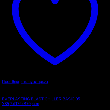
Προσθήκη στα αγαπημένα
Chiller - Freezer
EVERLASTING BLAST CHILLER BASIC 05
Υ85,7xΠ76xΒ70,4cm