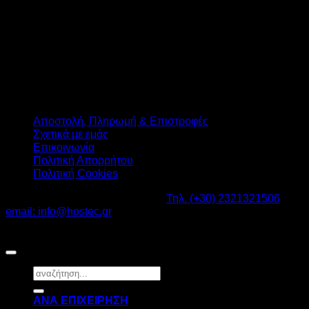
Αποστολή, Πληρωμή & Επιστροφές
Σχετικά με εμάς
Επικοινωνία
Πολιτική Απορρήτου
Πολιτική Cookies
Καβαλάρι Λαγκαδάς ΤΚ: 57200 -
Τηλ. (+30) 2321321506
-
email: info@hostec.gr
©2026
HOSTEC
|
Digital Marketing by friendsconsulting
Αναζήτηση
για:
ΑΝΑ ΕΠΙΧΕΙΡΗΣΗ