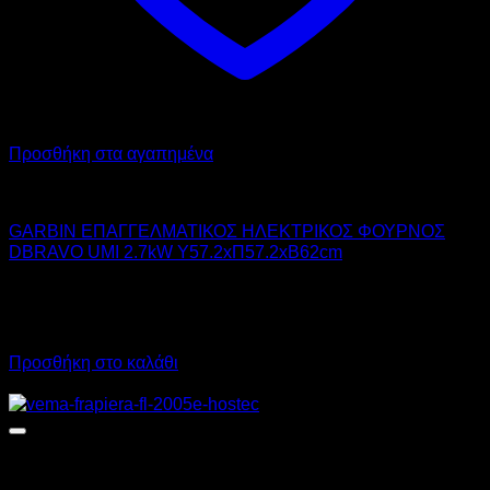
Προσθήκη στα αγαπημένα
GARBIN
GARBIN ΕΠΑΓΓΕΛΜΑΤΙΚΟΣ ΗΛΕΚΤΡΙΚΟΣ ΦΟΥΡΝΟΣ
DBRAVO UMI 2.7kW Υ57.2xΠ57.2xΒ62cm
1.350,00
€
χωρίς ΦΠΑ
1.013,00
€
χωρίς ΦΠΑ
1.674,00
€
με ΦΠΑ
1.256,12
€
με ΦΠΑ
Προσθήκη στο καλάθι
Προσφορά!