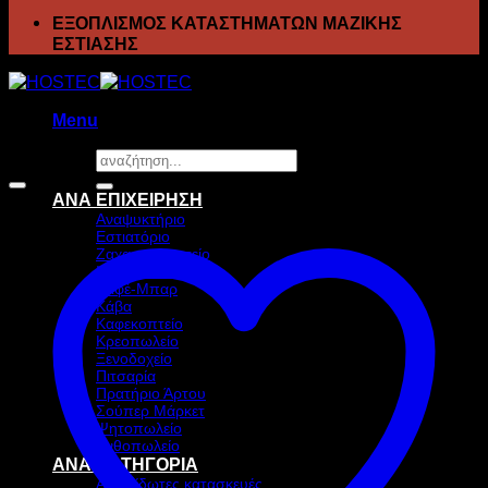
ΕΞΟΠΛΙΣΜΟΣ ΚΑΤΑΣΤΗΜΑΤΩΝ ΜΑΖΙΚΗΣ
ΕΣΤΙΑΣΗΣ
Menu
Αναζήτηση
Προσφορά!
για:
ΑΝΑ ΕΠΙΧΕΙΡΗΣΗ
Αναψυκτήριο
Εστιατόριο
Ζαχαροπλαστείο
Ιχθυοπωλείο
Καφέ-Μπαρ
Κάβα
Καφεκοπτείο
Κρεοπωλείο
Ξενοδοχείο
Πιτσαρία
Πρατήριο Άρτου
Σούπερ Μάρκετ
Ψητοπωλείο
Ανθοπωλείο
ΑΝΑ ΚΑΤΗΓΟΡΙΑ
Ανοξείδωτες κατασκευές