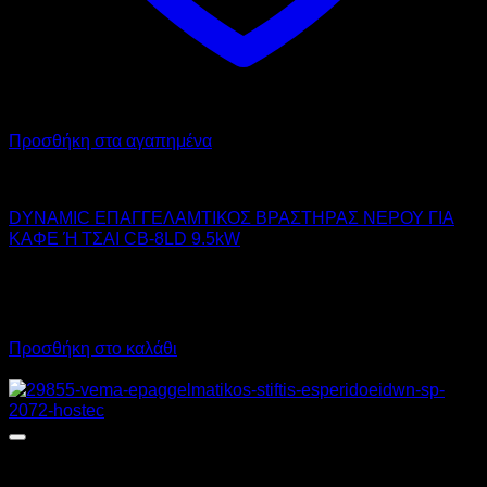
Προσθήκη στα αγαπημένα
DYNAMIC
DYNAMIC ΕΠΑΓΓΕΛΑΜΤΙΚΟΣ ΒΡΑΣΤΗΡΑΣ ΝΕΡΟΥ ΓΙΑ
ΚΑΦΕ Ή ΤΣΑΙ CB-8LD 9.5kW
140,00
€
χωρίς ΦΠΑ
98,00
€
χωρίς ΦΠΑ
173,60
€
με ΦΠΑ
121,52
€
με ΦΠΑ
Προσθήκη στο καλάθι
Προσφορά!