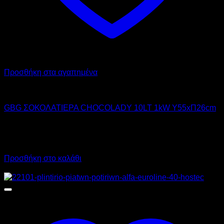
Προσθήκη στα αγαπημένα
GBG
GBG ΣΟΚΟΛΑΤΙΕΡΑ CHOCOLADY 10LT 1kW Υ55xΠ26cm
760,00
€
χωρίς ΦΠΑ
530,00
€
χωρίς ΦΠΑ
942,40
€
με ΦΠΑ
657,20
€
με ΦΠΑ
Προσθήκη στο καλάθι
Προσφορά!