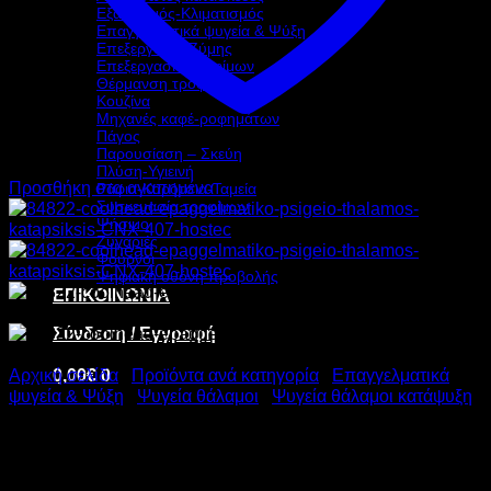
Εξαερισμός-Κλιματισμός
Επαγγελματικά ψυγεία & Ψύξη
Επεξεργασία Ζύμης
Επεξεργασία τροφίμων
Θέρμανση τροφίμων
Κουζίνα
Μηχανές καφέ-ροφημάτων
Πάγος
Παρουσίαση – Σκεύη
Πλύση-Υγιεινή
Προσθήκη στα αγαπημένα
Ράφια-Καρότσια-Ταμεία
Συσκευασία τροφίμων
Ψήσιμο
Ζυγαριές
Φούρνοι
Ψηφιακή οθόνη προβολής
ΕΠΙΚΟΙΝΩΝΙΑ
Σύνδεση / Εγγραφή
0,00
€
0
Αρχική σελίδα
/
Προϊόντα ανά κατηγορία
/
Επαγγελματικά
ψυγεία & Ψύξη
/
Ψυγεία θάλαμοι
/
Ψυγεία θάλαμοι κατάψυξη
COOLHEAD