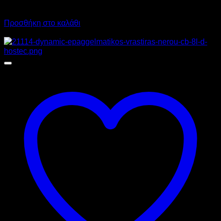
243,04
€
με ΦΠΑ
219,48
€
με ΦΠΑ
Προσθήκη στο καλάθι
Προσφορά!