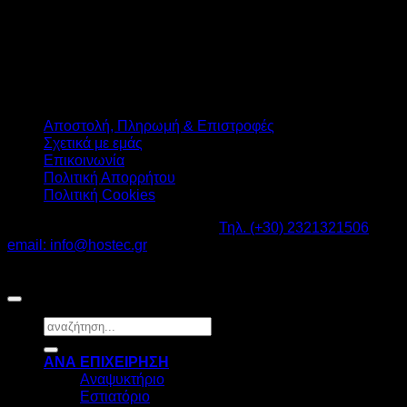
Αποστολή, Πληρωμή & Επιστροφές
Σχετικά με εμάς
Επικοινωνία
Πολιτική Απορρήτου
Πολιτική Cookies
Καβαλάρι Λαγκαδάς ΤΚ: 57200 -
Τηλ. (+30) 2321321506
-
email: info@hostec.gr
©2026
HOSTEC
|
Digital Marketing by friendsconsulting
Αναζήτηση
για:
ΑΝΑ ΕΠΙΧΕΙΡΗΣΗ
Αναψυκτήριο
Εστιατόριο