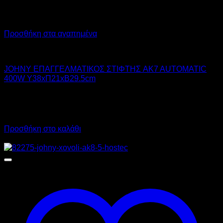
Προσθήκη στα αγαπημένα
JOHNY
JOHNY ΕΠΑΓΓΕΛΜΑΤΙΚΟΣ ΣΤΙΦΤΗΣ AK7 AUTOMATIC
400W Υ38xΠ21xΒ29.5cm
359,00
€
χωρίς ΦΠΑ
325,00
€
χωρίς ΦΠΑ
445,16
€
με ΦΠΑ
403,00
€
με ΦΠΑ
Προσθήκη στο καλάθι
Προσφορά!