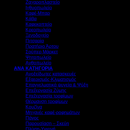
Ζαχαροπλαστείο
Ιχθυοπωλείο
Καφέ-Μπαρ
Κάβα
Καφεκοπτείο
Κρεοπωλείο
Ξενοδοχείο
Πιτσαρία
Πρατήριο Άρτου
Σούπερ Μάρκετ
Ψητοπωλείο
Ανθοπωλείο
ΑΝΑ ΚΑΤΗΓΟΡΙΑ
Ανοξείδωτες κατασκευές
Εξαερισμός-Κλιματισμός
Επαγγελματικά ψυγεία & Ψύξη
Επεξεργασία Ζύμης
Επεξεργασία τροφίμων
Θέρμανση τροφίμων
Κουζίνα
Μηχανές καφέ-ροφημάτων
Πάγος
Παρουσίαση – Σκεύη
Πλύση-Υγιεινή