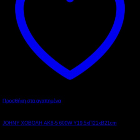
Προσθήκη στα αγαπημένα
JOHNY
JOHNY ΧΟΒΟΛΗ AK8-5 600W Υ19.5xΠ21xΒ21cm
196,00
€
χωρίς ΦΠΑ
177,00
€
χωρίς ΦΠΑ