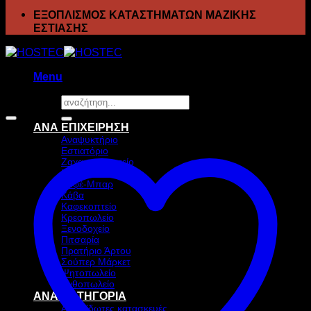
ΕΞΟΠΛΙΣΜΟΣ ΚΑΤΑΣΤΗΜΑΤΩΝ ΜΑΖΙΚΗΣ
ΕΣΤΙΑΣΗΣ
Menu
Αναζήτηση
Προσφορά!
για:
ΑΝΑ ΕΠΙΧΕΙΡΗΣΗ
Αναψυκτήριο
Εστιατόριο
Ζαχαροπλαστείο
Ιχθυοπωλείο
Καφέ-Μπαρ
Κάβα
Καφεκοπτείο
Κρεοπωλείο
Ξενοδοχείο
Πιτσαρία
Πρατήριο Άρτου
Σούπερ Μάρκετ
Ψητοπωλείο
Ανθοπωλείο
ΑΝΑ ΚΑΤΗΓΟΡΙΑ
Ανοξείδωτες κατασκευές