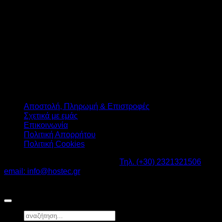
Αποστολή, Πληρωμή & Επιστροφές
Σχετικά με εμάς
Επικοινωνία
Πολιτική Απορρήτου
Πολιτική Cookies
Καβαλάρι Λαγκαδάς ΤΚ: 57200 -
Τηλ. (+30) 2321321506
-
email: info@hostec.gr
©2026
HOSTEC
|
Digital Marketing by friendsconsulting
Αναζήτηση