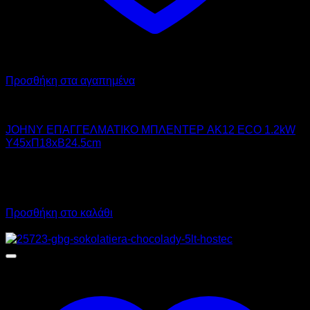
Προσθήκη στα αγαπημένα
JOHNY
JOHNY ΕΠΑΓΓΕΛΜΑΤΙΚΟ ΜΠΛΕΝΤΕΡ AK12 ECO 1.2kW
Υ45xΠ18xΒ24.5cm
323,00
€
χωρίς ΦΠΑ
290,00
€
χωρίς ΦΠΑ
400,52
€
με ΦΠΑ
359,60
€
με ΦΠΑ
Προσθήκη στο καλάθι
Προσφορά!