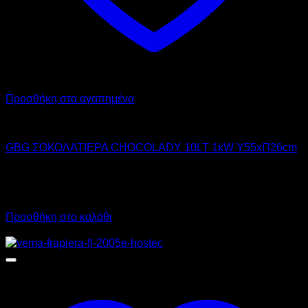
Προσθήκη στα αγαπημένα
GBG
GBG ΣΟΚΟΛΑΤΙΕΡΑ CHOCOLADY 10LT 1kW Υ55xΠ26cm
760,00
€
χωρίς ΦΠΑ
530,00
€
χωρίς ΦΠΑ
942,40
€
με ΦΠΑ
657,20
€
με ΦΠΑ
Προσθήκη στο καλάθι
Προσφορά!