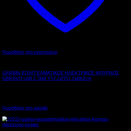
Προσθήκη στα αγαπημένα
GARBIN
GARBIN ΕΠΑΓΓΕΛΜΑΤΙΚΟΣ ΗΛΕΚΤΡΙΚΟΣ ΦΟΥΡΝΟΣ
DBRAVO UMI 2.7kW Υ57.2xΠ57.2xΒ62cm
1.350,00
€
χωρίς ΦΠΑ
1.013,00
€
χωρίς ΦΠΑ
1.674,00
€
με ΦΠΑ
1.256,12
€
με ΦΠΑ
Προσθήκη στο καλάθι
Προσφορά!