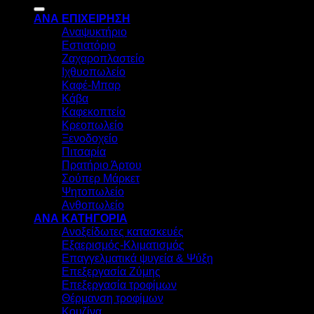
για:
ΑΝΑ ΕΠΙΧΕΙΡΗΣΗ
Αναψυκτήριο
Εστιατόριο
Ζαχαροπλαστείο
Ιχθυοπωλείο
Καφέ-Μπαρ
Κάβα
Καφεκοπτείο
Κρεοπωλείο
Ξενοδοχείο
Πιτσαρία
Πρατήριο Άρτου
Σούπερ Μάρκετ
Ψητοπωλείο
Ανθοπωλείο
ΑΝΑ ΚΑΤΗΓΟΡΙΑ
Ανοξείδωτες κατασκευές
Εξαερισμός-Κλιματισμός
Επαγγελματικά ψυγεία & Ψύξη
Επεξεργασία Ζύμης
Επεξεργασία τροφίμων
Θέρμανση τροφίμων
Κουζίνα