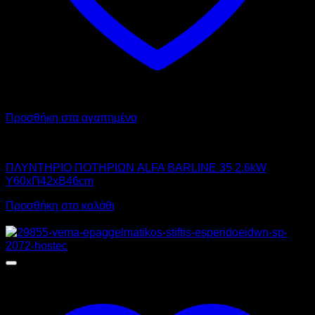
Προσθήκη στα αγαπημένα
ALFA
ΠΛΥΝΤΗΡΙΟ ΠΟΤΗΡΙΩΝ ALFA BARLINE 35 2.6kW
Υ60xΠ42xΒ46cm
Προσθήκη στο καλάθι
Αυτό
Προσφορά!
το
προϊόν
έχει
πολλαπλές
παραλλαγές.
Οι
επιλογές