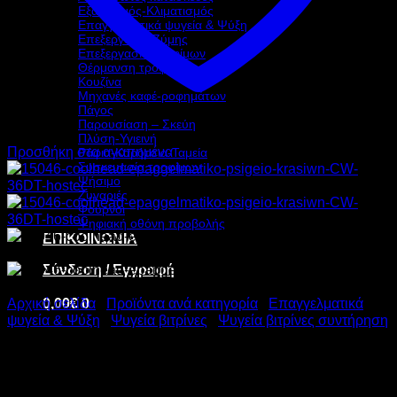
Εξαερισμός-Κλιματισμός
Επαγγελματικά ψυγεία & Ψύξη
Επεξεργασία Ζύμης
Επεξεργασία τροφίμων
Θέρμανση τροφίμων
Κουζίνα
Μηχανές καφέ-ροφημάτων
Πάγος
Παρουσίαση – Σκεύη
Πλύση-Υγιεινή
Προσθήκη στα αγαπημένα
Ράφια-Καρότσια-Ταμεία
Συσκευασία τροφίμων
Ψήσιμο
Ζυγαριές
Φούρνοι
Ψηφιακή οθόνη προβολής
ΕΠΙΚΟΙΝΩΝΙΑ
Σύνδεση / Εγγραφή
0,00
€
0
Αρχική σελίδα
/
Προϊόντα ανά κατηγορία
/
Επαγγελματικά
ψυγεία & Ψύξη
/
Ψυγεία βιτρίνες
/
Ψυγεία βιτρίνες συντήρηση
COOLHEAD