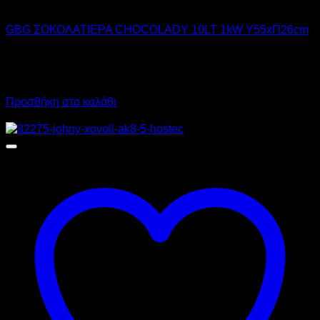
GBG
GBG ΣΟΚΟΛΑΤΙΕΡΑ CHOCOLADY 10LT 1kW Υ55xΠ26cm
760,00
€
χωρίς ΦΠΑ
530,00
€
χωρίς ΦΠΑ
942,40
€
με ΦΠΑ
657,20
€
με ΦΠΑ
Προσθήκη στο καλάθι
Προσφορά!