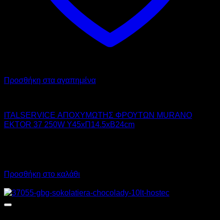
Προσθήκη στα αγαπημένα
ITAL-SERVICE
ITALSERVICE ΑΠΟΧΥΜΩΤΗΣ ΦΡΟΥΤΩΝ MURANO
EKTOR 37 250W Υ45xΠ14.5xΒ24cm
382,00
€
χωρίς ΦΠΑ
285,00
€
χωρίς ΦΠΑ
473,68
€
με ΦΠΑ
353,40
€
με ΦΠΑ
Προσθήκη στο καλάθι
Προσφορά!