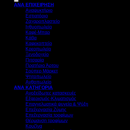
ΑΝΑ ΕΠΙΧΕΙΡΗΣΗ
Αναψυκτήριο
Εστιατόριο
Ζαχαροπλαστείο
Ιχθυοπωλείο
Καφέ-Μπαρ
Κάβα
Καφεκοπτείο
Κρεοπωλείο
Ξενοδοχείο
Πιτσαρία
Πρατήριο Άρτου
Σούπερ Μάρκετ
Ψητοπωλείο
Ανθοπωλείο
ΑΝΑ ΚΑΤΗΓΟΡΙΑ
Ανοξείδωτες κατασκευές
Εξαερισμός-Κλιματισμός
Επαγγελματικά ψυγεία & Ψύξη
Επεξεργασία Ζύμης
Επεξεργασία τροφίμων
Θέρμανση τροφίμων
Κουζίνα