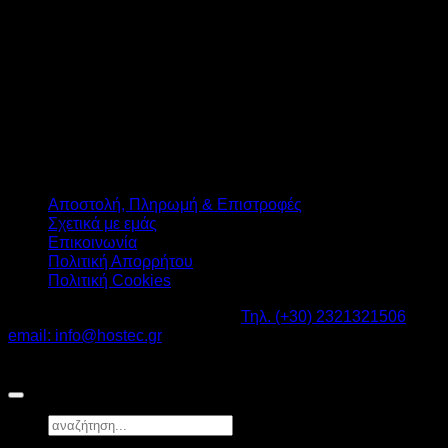
Αποστολή, Πληρωμή & Επιστροφές
Σχετικά με εμάς
Επικοινωνία
Πολιτική Απορρήτου
Πολιτική Cookies
Καβαλάρι Λαγκαδάς ΤΚ: 57200 -
Τηλ. (+30) 2321321506
-
email: info@hostec.gr
©2026
HOSTEC
|
Digital Marketing by friendsconsulting
Αναζήτηση
για: