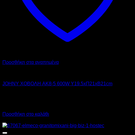
Προσθήκη στα αγαπημένα
JOHNY
JOHNY ΧΟΒΟΛΗ AK8-5 600W Υ19.5xΠ21xΒ21cm
196,00
€
χωρίς ΦΠΑ
177,00
€
χωρίς ΦΠΑ
243,04
€
με ΦΠΑ
219,48
€
με ΦΠΑ
Προσθήκη στο καλάθι
Προσφορά!