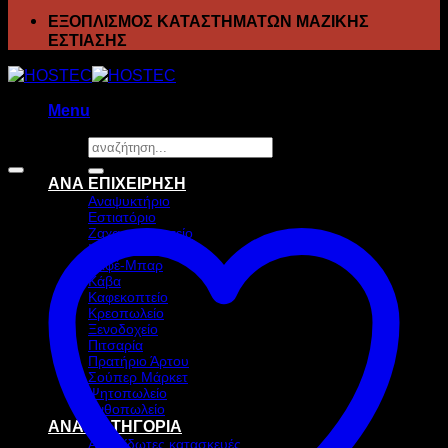
ΕΞΟΠΛΙΣΜΟΣ ΚΑΤΑΣΤΗΜΑΤΩΝ ΜΑΖΙΚΗΣ
ΕΣΤΙΑΣΗΣ
Menu
Αναζήτηση
Προσφορά!
για:
ΑΝΑ ΕΠΙΧΕΙΡΗΣΗ
Αναψυκτήριο
Εστιατόριο
Ζαχαροπλαστείο
Ιχθυοπωλείο
Καφέ-Μπαρ
Κάβα
Καφεκοπτείο
Κρεοπωλείο
Ξενοδοχείο
Πιτσαρία
Πρατήριο Άρτου
Σούπερ Μάρκετ
Ψητοπωλείο
Ανθοπωλείο
ΑΝΑ ΚΑΤΗΓΟΡΙΑ
Ανοξείδωτες κατασκευές