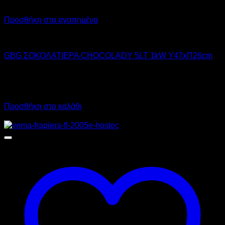
Προσθήκη στα αγαπημένα
GBG
GBG ΣΟΚΟΛΑΤΙΕΡΑ CHOCOLADY 5LT 1kW Υ47xΠ26cm
730,00
€
χωρίς ΦΠΑ
510,00
€
χωρίς ΦΠΑ
905,20
€
με ΦΠΑ
632,40
€
με ΦΠΑ
Προσθήκη στο καλάθι
Προσφορά!