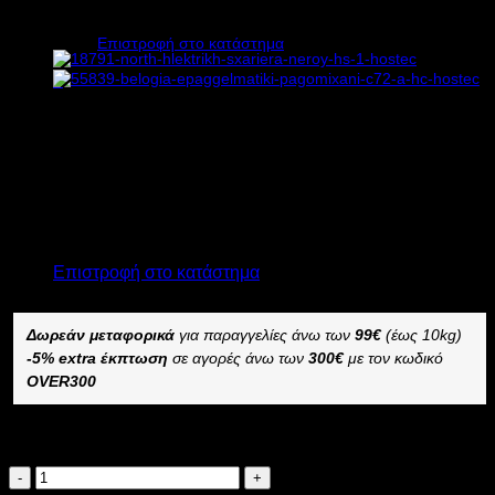
450W Υ80+15xΠ50xΒ58cm
Κανένα προϊόν στο καλάθι σας.
Επιστροφή στο κατάστημα
0
Καλάθι
2.020,00
€
χωρίς ΦΠΑ
1.415,00
€
χωρίς ΦΠΑ
2.504,80
€
με ΦΠΑ
1.754,60
€
με ΦΠΑ
Διαθέσιμο από 1-3 ημέρες
Κανένα προϊόν στο καλάθι σας.
ΕΠΑΓΓΕΛΜΑΤΙΚΗ ΠΑΓΟΜΗΧΑΝΗ BELOGIA C48 A HC
Επιστροφή στο κατάστημα
–
Δωρεάν μεταφορικά
για παραγγελίες άνω των
99€
(έως 10kg)
-5% extra έκπτωση
σε αγορές άνω των
300€
με τον κωδικό
OVER300
Διαθέσιμο κατόπιν παραγγελίας
BELOGIA