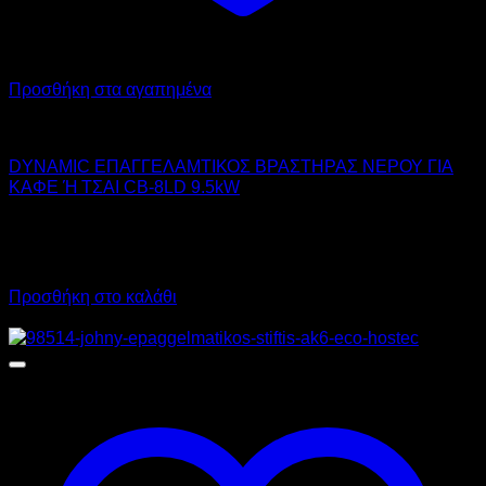
Προσθήκη στα αγαπημένα
DYNAMIC
DYNAMIC ΕΠΑΓΓΕΛΑΜΤΙΚΟΣ ΒΡΑΣΤΗΡΑΣ ΝΕΡΟΥ ΓΙΑ
ΚΑΦΕ Ή ΤΣΑΙ CB-8LD 9.5kW
140,00
€
χωρίς ΦΠΑ
98,00
€
χωρίς ΦΠΑ
173,60
€
με ΦΠΑ
121,52
€
με ΦΠΑ
Προσθήκη στο καλάθι
Προσφορά!