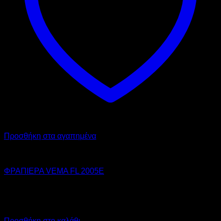
Προσθήκη στα αγαπημένα
VEMA
ΦΡΑΠΙΕΡΑ VEMA FL 2005E
450,00
€
χωρίς ΦΠΑ
320,00
€
χωρίς ΦΠΑ
558,00
€
με ΦΠΑ
396,80
€
με ΦΠΑ
Προσθήκη στο καλάθι