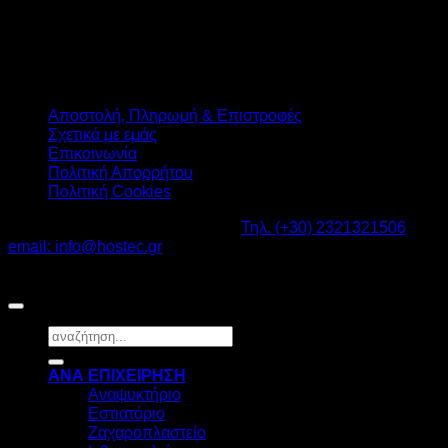
Αποστολή, Πληρωμή & Επιστροφές
Σχετικά με εμάς
Επικοινωνία
Πολιτική Απορρήτου
Πολιτική Cookies
Καβαλάρι Λαγκαδάς ΤΚ: 57200 -
Τηλ. (+30) 2321321506
-
email: info@hostec.gr
©2026
HOSTEC
|
Digital Marketing by friendsconsulting
Αναζήτηση
για:
ΑΝΑ ΕΠΙΧΕΙΡΗΣΗ
Αναψυκτήριο
Εστιατόριο
Ζαχαροπλαστείο