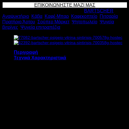
ΒΙΤΡΙΝΑ
ΕΠΙΚΟΙΝΩΝΗΣΤΕ ΜΑΖΙ ΜΑΣ
ΣΥΝΤΗΡΗΣΗΣ
Κωδικός προϊόντος:
13663
Κατηγορίες:
BARTSCHER
,
700277G
Αναψυκτήριο
,
Κάβα
,
Καφέ-Μπαρ
,
Καφεκοπτείο
,
Πιτσαρία
,
78lt
Πρατήριο Άρτου
,
Σούπερ Μάρκετ
,
Ψητοπωλείο
,
Ψυγεία
Υ96xΠ43,5xΒ38,5cm
βιτρίνες
,
Ψυγεία επιτραπέζια
ποσότητα
Περιγραφή
Τεχνικά Χαρακτηριστικά
Το ψυγείο βιτρίνα συντήρησης BARTSCHER
700277G διαθέτει:
Ενσωματωμένο ψυκτικό μηχάνημα
Ηλεκτρονικό θερμόμετρο – θερμοστάτη
Βεβιασμένη ψύξη
Εσωτερικό φωτισμό