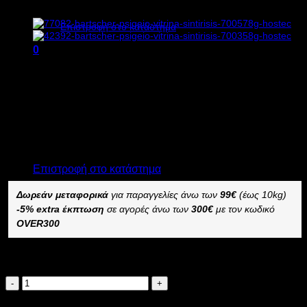
Κανένα προϊόν στο καλάθι σας.
Επιστροφή στο κατάστημα
0
718,00
€
χωρίς ΦΠΑ
Καλάθι
503,00
€
χωρίς ΦΠΑ
890,32
€
με ΦΠΑ
623,72
€
με ΦΠΑ
Διαθέσιμο από 1-3 ημέρες
ΨΥΓΕΙΟ ΒΙΤΡΙΝΑ ΣΥΝΤΗΡΗΣΗΣ BARTSCHER 700258G
Κανένα προϊόν στο καλάθι σας.
–
Επιστροφή στο κατάστημα
Δωρεάν μεταφορικά
για παραγγελίες άνω των
99€
(έως 10kg)
-5% extra έκπτωση
σε αγορές άνω των
300€
με τον κωδικό
OVER300
Διαθέσιμο κατόπιν παραγγελίας
BARTSCHER
ΨΥΓΕΙΟ
Προσθήκη στο καλάθι