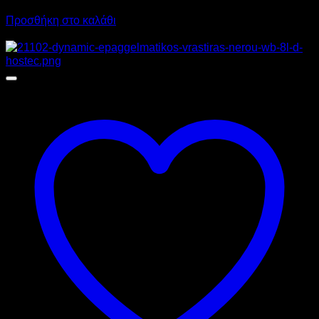
502,20
€
με ΦΠΑ
452,60
€
με ΦΠΑ
Προσθήκη στο καλάθι
Προσφορά!