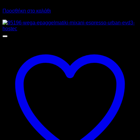
1.674,00
€
με ΦΠΑ
1.256,12
€
με ΦΠΑ
Προσθήκη στο καλάθι
Προσφορά!