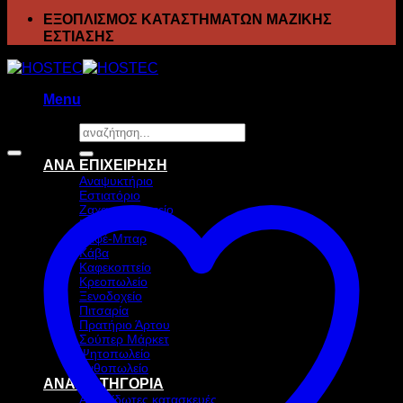
ΕΞΟΠΛΙΣΜΟΣ ΚΑΤΑΣΤΗΜΑΤΩΝ ΜΑΖΙΚΗΣ
ΕΣΤΙΑΣΗΣ
Menu
Αναζήτηση
Προσφορά!
για:
ΑΝΑ ΕΠΙΧΕΙΡΗΣΗ
Αναψυκτήριο
Εστιατόριο
Ζαχαροπλαστείο
Ιχθυοπωλείο
Καφέ-Μπαρ
Κάβα
Καφεκοπτείο
Κρεοπωλείο
Ξενοδοχείο
Πιτσαρία
Πρατήριο Άρτου
Σούπερ Μάρκετ
Ψητοπωλείο
Ανθοπωλείο
ΑΝΑ ΚΑΤΗΓΟΡΙΑ
Ανοξείδωτες κατασκευές