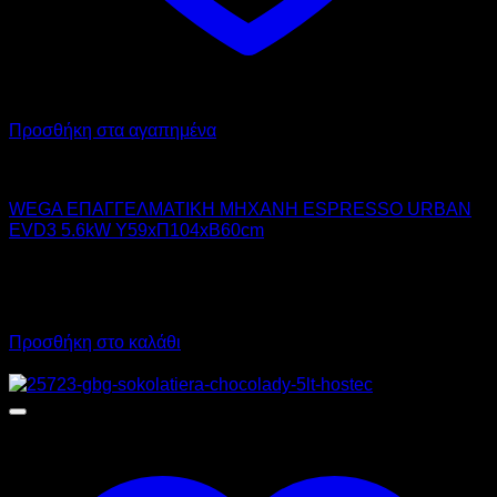
Προσθήκη στα αγαπημένα
WEGA
WEGA ΕΠΑΓΓΕΛΜΑΤΙΚΗ ΜΗΧΑΝΗ ESPRESSO URBAN
EVD3 5.6kW Υ59xΠ104xΒ60cm
14.550,00
€
χωρίς ΦΠΑ
10.190,00
€
χωρίς ΦΠΑ
18.042,00
€
με ΦΠΑ
12.635,60
€
με ΦΠΑ
Προσθήκη στο καλάθι
Προσφορά!