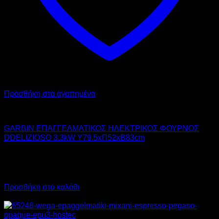
Προσθήκη στα αγαπημένα
GARBIN
GARBIN ΕΠΑΓΓΕΛΜΑΤΙΚΟΣ ΗΛΕΚΤΡΙΚΟΣ ΦΟΥΡΝΟΣ
DDELIZIOSO 3.3kW Υ79.5xΠ52xΒ83cm
1.990,00
€
χωρίς ΦΠΑ
1.493,00
€
χωρίς ΦΠΑ
2.467,60
€
με ΦΠΑ
1.851,32
€
με ΦΠΑ
Προσθήκη στο καλάθι
Προσφορά!