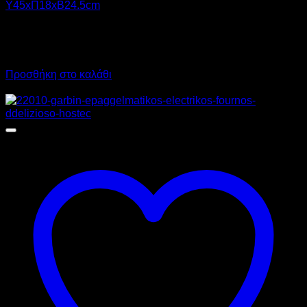
Υ45xΠ18xΒ24.5cm
323,00
€
χωρίς ΦΠΑ
290,00
€
χωρίς ΦΠΑ
400,52
€
με ΦΠΑ
359,60
€
με ΦΠΑ
Προσθήκη στο καλάθι
Προσφορά!