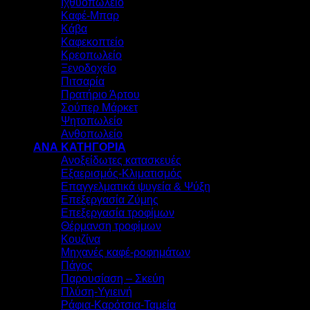
Ιχθυοπωλείο
Καφέ-Μπαρ
Κάβα
Καφεκοπτείο
Κρεοπωλείο
Ξενοδοχείο
Πιτσαρία
Πρατήριο Άρτου
Σούπερ Μάρκετ
Ψητοπωλείο
Ανθοπωλείο
ΑΝΑ ΚΑΤΗΓΟΡΙΑ
Ανοξείδωτες κατασκευές
Εξαερισμός-Κλιματισμός
Επαγγελματικά ψυγεία & Ψύξη
Επεξεργασία Ζύμης
Επεξεργασία τροφίμων
Θέρμανση τροφίμων
Κουζίνα
Μηχανές καφέ-ροφημάτων
Πάγος
Παρουσίαση – Σκεύη
Πλύση-Υγιεινή
Ράφια-Καρότσια-Ταμεία