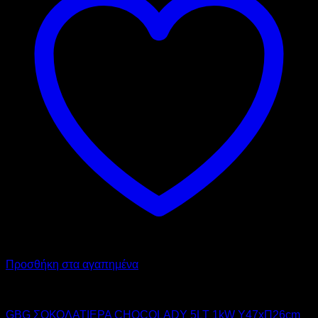
Προσθήκη στα αγαπημένα
GBG
GBG ΣΟΚΟΛΑΤΙΕΡΑ CHOCOLADY 5LT 1kW Υ47xΠ26cm