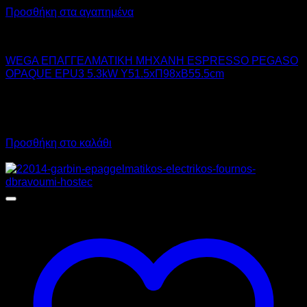
Προσθήκη στα αγαπημένα
WEGA
WEGA ΕΠΑΓΓΕΛΜΑΤΙΚΗ ΜΗΧΑΝΗ ESPRESSO PEGASO
OPAQUE EPU3 5.3kW Υ51.5xΠ98xΒ55.5cm
4.610,00
€
χωρίς ΦΠΑ
3.230,00
€
χωρίς ΦΠΑ
5.716,40
€
με ΦΠΑ
4.005,20
€
με ΦΠΑ
Προσθήκη στο καλάθι
Προσφορά!