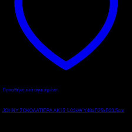
Προσθήκη στα αγαπημένα
JOHNY
JOHNY ΣΟΚΟΛΑΤΙΕΡΑ AK15 1.03kW Υ48xΠ25xΒ33.5cm
405,00
€
χωρίς ΦΠΑ
365,00
€
χωρίς ΦΠΑ