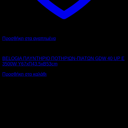
Προσθήκη στα αγαπημένα
BELOGIA
BELOGIA ΠΛΥΝΤΗΡΙΟ ΠΟΤΗΡΙΩΝ-ΠΙΑΤΩΝ GDW 40 UP E
3500W Υ67xΠ43.5xΒ53cm
Προσθήκη στο καλάθι
V