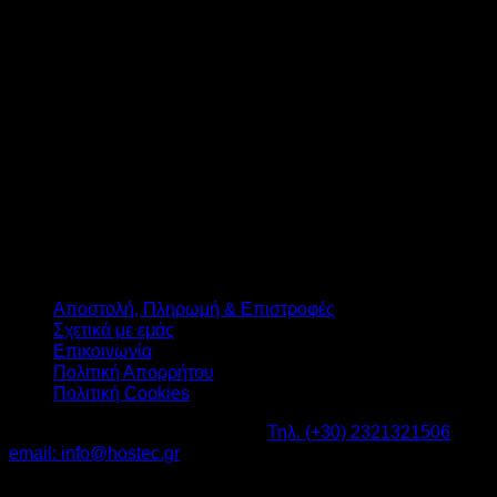
T
Αποστολή, Πληρωμή & Επιστροφές
Σχετικά με εμάς
Επικοινωνία
Πολιτική Απορρήτου
Πολιτική Cookies
Καβαλάρι Λαγκαδάς ΤΚ: 57200 -
Τηλ. (+30) 2321321506
-
email: info@hostec.gr
©2026
HOSTEC
|
Digital Marketing by friendsconsulting