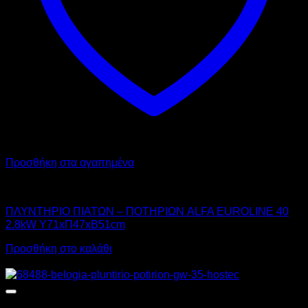
προϊόντος
Προσθήκη στα αγαπημένα
ALFA
ΠΛΥΝΤΗΡΙΟ ΠΙΑΤΩΝ – ΠΟΤΗΡΙΩΝ ALFA EUROLINE 40
2.8kW Υ71xΠ47xΒ51cm
Προσθήκη στο καλάθι
Αυτό
Προσφορά!
το
προϊόν
έχει