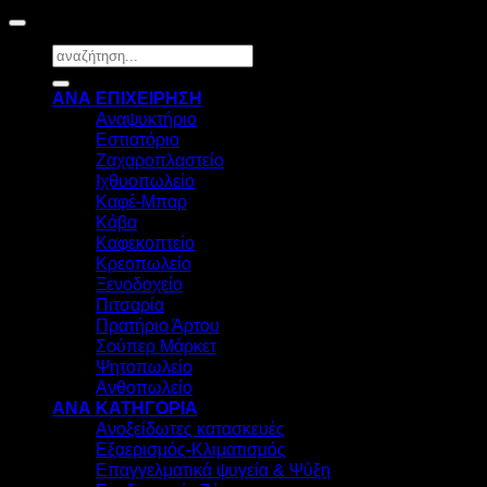
Αναζήτηση
για:
ΑΝΑ ΕΠΙΧΕΙΡΗΣΗ
Αναψυκτήριο
Εστιατόριο
Ζαχαροπλαστείο
Ιχθυοπωλείο
Καφέ-Μπαρ
Κάβα
Καφεκοπτείο
Κρεοπωλείο
Ξενοδοχείο
Πιτσαρία
Πρατήριο Άρτου
Σούπερ Μάρκετ
Ψητοπωλείο
Ανθοπωλείο
ΑΝΑ ΚΑΤΗΓΟΡΙΑ
Ανοξείδωτες κατασκευές
Εξαερισμός-Κλιματισμός
Επαγγελματικά ψυγεία & Ψύξη