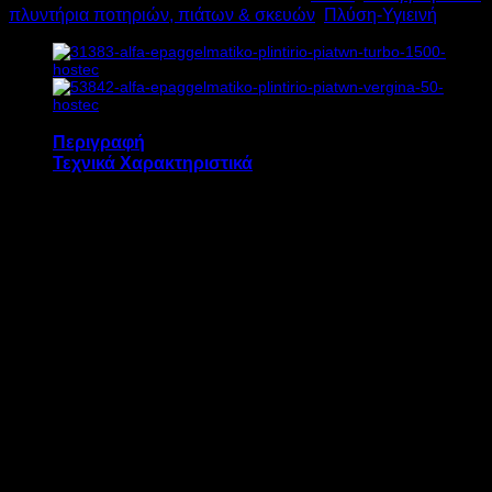
πλυντήρια ποτηριών, πιάτων & σκευών
,
Πλύση-Υγιεινή
50
3,6
kW
Υ122xΒ60xΠ57cm
ποσότητα
Περιγραφή
Τεχνικά Χαρακτηριστικά
Το επαγγελματικό πλυντήριο πιάτων ALFA
KNOSSOS 50 διαθέτει:
Ανοξείδωτα μπεκ πλύσης και ξεβγάλματος
Αντλία πλύσεως στεγανού τύπου IP44
Υδραυλική αντλία στεγνωτικού
Διπλό τοίχωμα πόρτας
Θερμόμετρο boiler