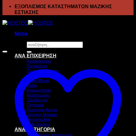
ΕΞΟΠΛΙΣΜΟΣ ΚΑΤΑΣΤΗΜΑΤΩΝ ΜΑΖΙΚΗΣ
ΕΣΤΙΑΣΗΣ
Menu
Αναζήτηση
Προσφορά!
για:
ΑΝΑ ΕΠΙΧΕΙΡΗΣΗ
Αναψυκτήριο
Εστιατόριο
Ζαχαροπλαστείο
Ιχθυοπωλείο
Καφέ-Μπαρ
Κάβα
Καφεκοπτείο
Κρεοπωλείο
Ξενοδοχείο
Πιτσαρία
Πρατήριο Άρτου
Σούπερ Μάρκετ
Ψητοπωλείο
Ανθοπωλείο
ΑΝΑ ΚΑΤΗΓΟΡΙΑ
Ανοξείδωτες κατασκευές