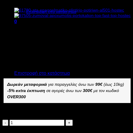
Κανένα προϊόν στο καλάθι σας.
Επιστροφή στο κατάστημα
0
1.411,00
€
χωρίς ΦΠΑ
Καλάθι
870,00
€
χωρίς ΦΠΑ
1.749,64
€
με ΦΠΑ
1.078,80
€
με ΦΠΑ
Διαθέσιμο από 4 έως 10 ημέρες
ΕΠΑΓΓΕΛΜΑΤΙΚΟ ΠΛΥΝΤΗΡΙΟ ΠΟΤΗΡΙΩΝ ATA B11
Κανένα προϊόν στο καλάθι σας.
–
Επιστροφή στο κατάστημα
Δωρεάν μεταφορικά
για παραγγελίες άνω των
99€
(έως 10kg)
-5% extra έκπτωση
σε αγορές άνω των
300€
με τον κωδικό
OVER300
Διαθέσιμο κατόπιν παραγγελίας
ATA
ΕΠΑΓΓΕΛΜΑΤΙΚΟ
Προσθήκη στο καλάθι