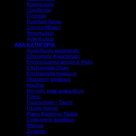
Κρεοπωλείο
Ξενοδοχείο
Πιτσαρία
Πρατήριο Άρτου
Σούπερ Μάρκετ
Ψητοπωλείο
Ανθοπωλείο
ΑΝΑ ΚΑΤΗΓΟΡΙΑ
Ανοξείδωτες κατασκευές
Εξαερισμός-Κλιματισμός
Επαγγελματικά ψυγεία & Ψύξη
Επεξεργασία Ζύμης
Επεξεργασία τροφίμων
Θέρμανση τροφίμων
Κουζίνα
Μηχανές καφέ-ροφημάτων
Πάγος
Παρουσίαση – Σκεύη
Πλύση-Υγιεινή
Ράφια-Καρότσια-Ταμεία
Συσκευασία τροφίμων
Ψήσιμο
Ζυγαριές