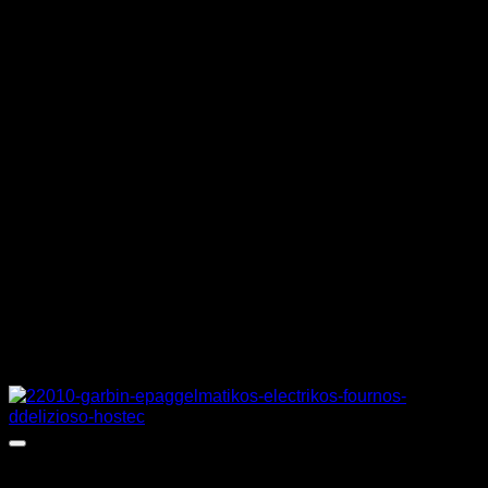
ΙΣΧΥΣ
3,25 kW
ΤΑΣΗ
230 V
ΔΙΑΣΤΑΣΕΙΣ ΚΑΛΑΘΙΩΝ
35 x 35 cm
ΔΙΑΣΤΑΣΕΙΣ
42 x 48 x 60,5 cm
ΚΑΤΑΣΚΕΥΑΣΤΗΣ
ATA
Σχετικά προϊόντα
Προσφορά!