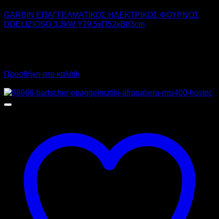
GARBIN ΕΠΑΓΓΕΛΜΑΤΙΚΟΣ ΗΛΕΚΤΡΙΚΟΣ ΦΟΥΡΝΟΣ
DDELIZIOSO 3.3kW Υ79.5xΠ52xΒ83cm
1.990,00
€
χωρίς ΦΠΑ
1.493,00
€
χωρίς ΦΠΑ
2.467,60
€
με ΦΠΑ
1.851,32
€
με ΦΠΑ
Προσθήκη στο καλάθι
Προσφορά!