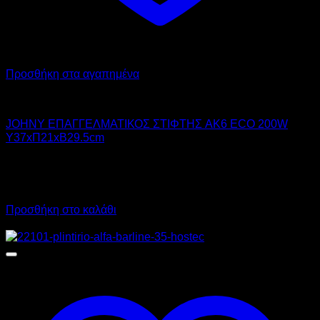
Προσθήκη στα αγαπημένα
JOHNY
JOHNY ΕΠΑΓΓΕΛΜΑΤΙΚΟΣ ΣΤΙΦΤΗΣ AK6 ECO 200W
Υ37xΠ21xΒ29.5cm
230,00
€
χωρίς ΦΠΑ
207,00
€
χωρίς ΦΠΑ
285,20
€
με ΦΠΑ
256,68
€
με ΦΠΑ
Προσθήκη στο καλάθι
Προσφορά!