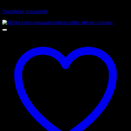
18.042,00
€
με ΦΠΑ
12.635,60
€
με ΦΠΑ
Προσθήκη στο καλάθι
Προσφορά!