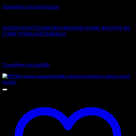
Προσθήκη στα αγαπημένα
QUEEN
QUEEN ΕΠΑΓΓΕΛΜΑΤΙΚΗ ΜΗΧΑΝΗ ΚΑΦΕ ΦΙΛΤΡΟΥ M2
2.4kW Υ43/61xΠ20.5xΒ36cm
570,00
€
χωρίς ΦΠΑ
400,00
€
χωρίς ΦΠΑ
706,80
€
με ΦΠΑ
496,00
€
με ΦΠΑ
Προσθήκη στο καλάθι
Προσφορά!