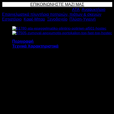
ΠΛΥΝΤΗΡΙΟ
ΕΠΙΚΟΙΝΩΝΗΣΤΕ ΜΑΖΙ ΜΑΣ
ΠΟΤΗΡΙΩΝ
Κωδικός προϊόντος:
5016
Κατηγορίες:
ATA
,
Αναψυκτήριο
,
B11
Επαγγελματικά πλυντήρια ποτηριών, πιάτων & σκευών
,
3.25kW
Εστιατόριο
,
Καφέ-Μπαρ
,
Ξενοδοχείο
,
Πλύση-Υγιεινή
Υ60.5xΠ42xΒ48cm
ποσότητα
Περιγραφή
Τεχνικά Χαρακτηριστικά
Το επαγγελματικό πλυντήριο ποτηριών ATA
B11 διαθέτει:
Ανοξείδωτα μπεκ πλύσης
Ηλεκτρομηχανική λειτουργία
Διπλό τοίχωμα πόρτας
Ενσωματωμένη παλμική αντλία
στεγνωτικού λαμπρυντικού