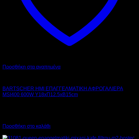
Προσθήκη στα αγαπημένα
BARTSCHER
BARTSCHER ΗΜΙ ΕΠΑΓΓΕΛΜΑΤΙΚΗ ΑΦΡΟΓΑΛΙΕΡΑ
MSI400 600W Υ18xΠ12.5xΒ15cm
140,00
€
χωρίς ΦΠΑ
98,00
€
χωρίς ΦΠΑ
173,60
€
με ΦΠΑ
121,52
€
με ΦΠΑ
Προσθήκη στο καλάθι
Προσφορά!