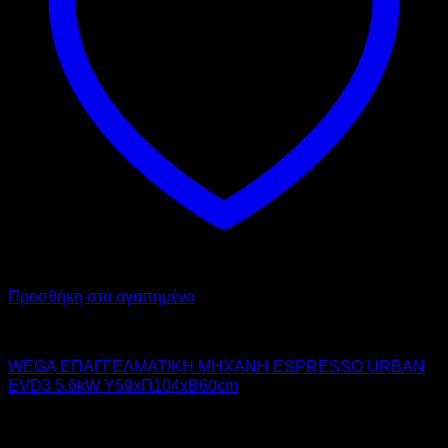
Προσθήκη στα αγαπημένα
WEGA
WEGA ΕΠΑΓΓΕΛΜΑΤΙΚΗ ΜΗΧΑΝΗ ESPRESSO URBAN
EVD3 5.6kW Υ59xΠ104xΒ60cm
14.550,00
€
χωρίς ΦΠΑ
10.190,00
€
χωρίς ΦΠΑ