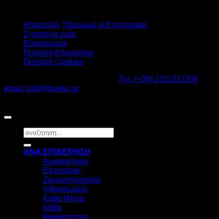
Αποστολή, Πληρωμή & Επιστροφές
Σχετικά με εμάς
Επικοινωνία
Πολιτική Απορρήτου
Πολιτική Cookies
Καβαλάρι Λαγκαδάς ΤΚ: 57200 -
Τηλ. (+30) 2321321506
-
email: info@hostec.gr
©2026
HOSTEC
|
Digital Marketing by friendsconsulting
Αναζήτηση
για:
ΑΝΑ ΕΠΙΧΕΙΡΗΣΗ
Αναψυκτήριο
Εστιατόριο
Ζαχαροπλαστείο
Ιχθυοπωλείο
Καφέ-Μπαρ
Κάβα
Καφεκοπτείο