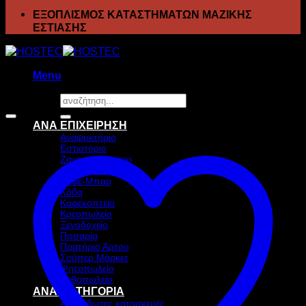
ΕΞΟΠΛΙΣΜΟΣ ΚΑΤΑΣΤΗΜΑΤΩΝ ΜΑΖΙΚΗΣ
ΕΣΤΙΑΣΗΣ
Menu
Αναζήτηση
Προσφορά!
για:
ΑΝΑ ΕΠΙΧΕΙΡΗΣΗ
Αναψυκτήριο
Εστιατόριο
Ζαχαροπλαστείο
Ιχθυοπωλείο
Καφέ-Μπαρ
Κάβα
Καφεκοπτείο
Κρεοπωλείο
Ξενοδοχείο
Πιτσαρία
Πρατήριο Άρτου
Σούπερ Μάρκετ
Ψητοπωλείο
Ανθοπωλείο
ΑΝΑ ΚΑΤΗΓΟΡΙΑ
Ανοξείδωτες κατασκευές