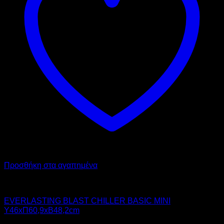
Προσθήκη στα αγαπημένα
Chiller - Freezer
EVERLASTING BLAST CHILLER BASIC MINI
Υ46xΠ60,9xΒ48,2cm