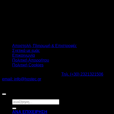
Αποστολή, Πληρωμή & Επιστροφές
Σχετικά με εμάς
Επικοινωνία
Πολιτική Απορρήτου
Πολιτική Cookies
Καβαλάρι Λαγκαδάς ΤΚ: 57200 -
Τηλ. (+30) 2321321506
-
email: info@hostec.gr
©2026
HOSTEC
|
Digital Marketing by friendsconsulting
Αναζήτηση
για:
ΑΝΑ ΕΠΙΧΕΙΡΗΣΗ