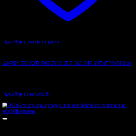
Προσθήκη στα αγαπημένα
GARBY
GARBY ΖΥΜΩΤΗΡΙΟ ΖΥΜΗΣ Z 163 2HP Υ87xΠ72xΒ88cm
5.700,00
€
χωρίς ΦΠΑ
4.275,00
€
χωρίς ΦΠΑ
7.068,00
€
με ΦΠΑ
5.301,00
€
με ΦΠΑ
Προσθήκη στο καλάθι
Προσφορά!