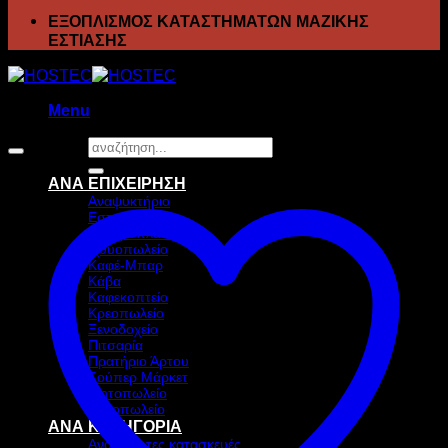
ΕΞΟΠΛΙΣΜΟΣ ΚΑΤΑΣΤΗΜΑΤΩΝ ΜΑΖΙΚΗΣ
ΕΣΤΙΑΣΗΣ
Menu
Αναζήτηση
για:
ΑΝΑ ΕΠΙΧΕΙΡΗΣΗ
Αναψυκτήριο
Εστιατόριο
Ζαχαροπλαστείο
Ιχθυοπωλείο
Καφέ-Μπαρ
Κάβα
Καφεκοπτείο
Κρεοπωλείο
Ξενοδοχείο
Πιτσαρία
Πρατήριο Άρτου
Σούπερ Μάρκετ
Ψητοπωλείο
Ανθοπωλείο
ΑΝΑ ΚΑΤΗΓΟΡΙΑ
Ανοξείδωτες κατασκευές