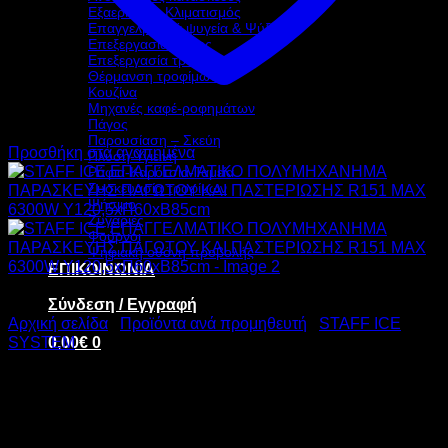
Εξαερισμός-Κλιματισμός
Επαγγελματικά ψυγεία & Ψύξη
Επεξεργασία Ζύμης
Επεξεργασία τροφίμων
Θέρμανση τροφίμων
Κουζίνα
Μηχανές καφέ-ροφημάτων
Πάγος
Παρουσίαση – Σκεύη
Προσθήκη στα αγαπημένα
Πλύση-Υγιεινή
Ράφια-Καρότσια-Ταμεία
Συσκευασία τροφίμων
Ψήσιμο
Ζυγαριές
Φούρνοι
Ψηφιακή οθόνη προβολής
ΕΠΙΚΟΙΝΩΝΙΑ
Σύνδεση / Εγγραφή
Αρχική σελίδα
/
Προϊόντα ανά προμηθευτή
/
STAFF ICE
0,00
€
0
SYSTEM
STAFF ICE
ΕΠΑΓΓΕΛΜΑΤΙΚΟ