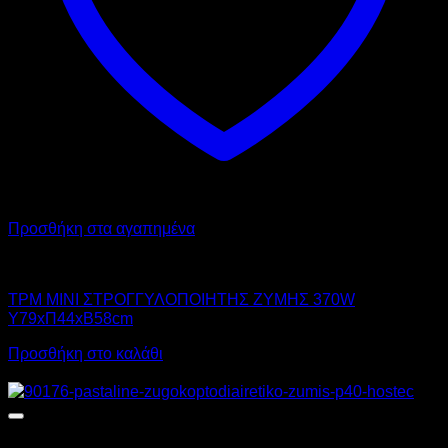
Προσθήκη στα αγαπημένα
TPMITALIA
TPM MINI ΣΤΡΟΓΓΥΛΟΠΟΙΗΤΗΣ ΖΥΜΗΣ 370W
Υ79xΠ44xΒ58cm
Προσθήκη στο καλάθι
Αυτό
Προσφορά!
το
προϊόν
έχει
πολλαπλές