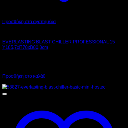
Προσθήκη στα αγαπημένα
Chiller - Freezer
EVERLASTING BLAST CHILLER PROFESSIONAL 15
Υ185,7xΠ78xΒ80,3cm
11.128,00
€
χωρίς ΦΠΑ
8.346,00
€
χωρίς ΦΠΑ
13.798,72
€
με ΦΠΑ
10.349,04
€
με ΦΠΑ
Προσθήκη στο καλάθι
Προσφορά!