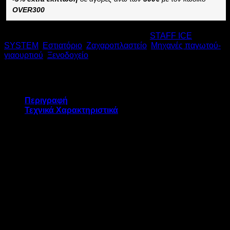
OVER300
Κωδικός προϊόντος:
10250
Κατηγορίες:
STAFF ICE
SYSTEM
,
Εστιατόριο
,
Ζαχαροπλαστείο
,
Μηχανές παγωτού-
γιαουρτιού
,
Ξενοδοχείο
Περιγραφή
Τεχνικά Χαρακτηριστικά
Πολυμηχάνημα παραγωγής παγωτού, παστεριωτής και
κρέμας
Ένα must για παραγωγή παγωτού σε παγωτοπωλεία,
ζαχαροπλαστεία, εστιατόρια, ξενοδοχεία και κοινοτικά κέντρα
που απαιτούν υψηλή ποιότητα προϊόντων με τη μέγιστη
απόδοση με το χαμηλότερο κόστος.
ΔΙΑΘΕΤΕΙ: