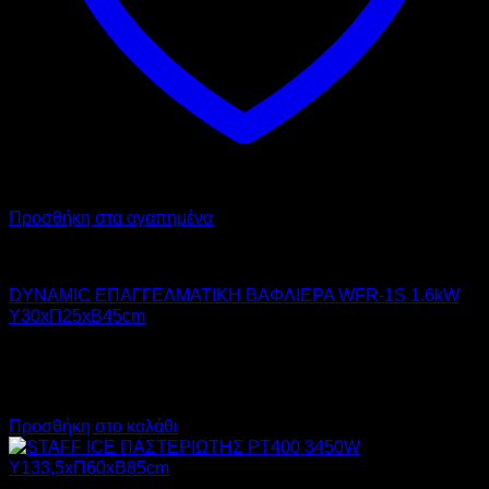
Προσθήκη στα αγαπημένα
DYNAMIC
DYNAMIC ΕΠΑΓΓΕΛΜΑΤΙΚΗ ΒΑΦΛΙΕΡΑ WFR-1S 1.6kW
Υ30xΠ25xΒ45cm
220,00
€
χωρίς ΦΠΑ
155,00
€
χωρίς ΦΠΑ
272,80
€
με ΦΠΑ
192,20
€
με ΦΠΑ
Προσθήκη στο καλάθι