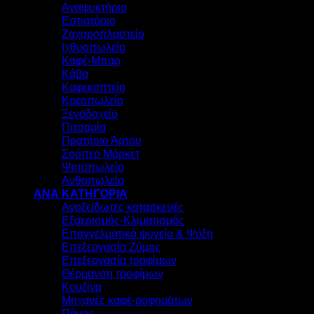
Αναψυκτήριο
Εστιατόριο
Ζαχαροπλαστείο
Ιχθυοπωλείο
Καφέ-Μπαρ
Κάβα
Καφεκοπτείο
Κρεοπωλείο
Ξενοδοχείο
Πιτσαρία
Πρατήριο Άρτου
Σούπερ Μάρκετ
Ψητοπωλείο
Ανθοπωλείο
ΑΝΑ ΚΑΤΗΓΟΡΙΑ
Ανοξείδωτες κατασκευές
Εξαερισμός-Κλιματισμός
Επαγγελματικά ψυγεία & Ψύξη
Επεξεργασία Ζύμης
Επεξεργασία τροφίμων
Θέρμανση τροφίμων
Κουζίνα
Μηχανές καφέ-ροφημάτων
Πάγος