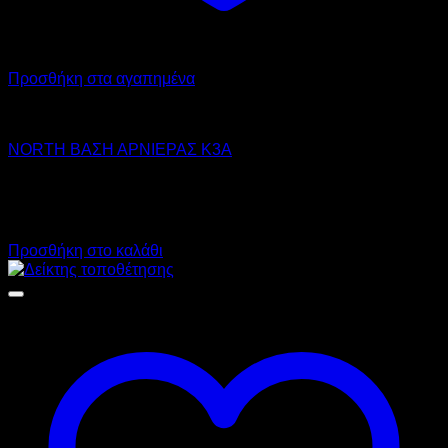
Προσθήκη στα αγαπημένα
NORTH PRO GAS
NORTH ΒΑΣΗ ΑΡΝΙΕΡΑΣ Κ3Α
958,00
€
χωρίς ΦΠΑ
719,00
€
χωρίς ΦΠΑ
1.187,92
€
με ΦΠΑ
891,56
€
με ΦΠΑ
Προσθήκη στο καλάθι