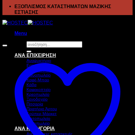
ΕΞΟΠΛΙΣΜΟΣ ΚΑΤΑΣΤΗΜΑΤΩΝ ΜΑΖΙΚΗΣ
ΕΣΤΙΑΣΗΣ
Menu
Αναζήτηση
για:
ΑΝΑ ΕΠΙΧΕΙΡΗΣΗ
Αναψυκτήριο
Εστιατόριο
Ζαχαροπλαστείο
Ιχθυοπωλείο
Καφέ-Μπαρ
Κάβα
Καφεκοπτείο
Κρεοπωλείο
Ξενοδοχείο
Πιτσαρία
Πρατήριο Άρτου
Σούπερ Μάρκετ
Ψητοπωλείο
Ανθοπωλείο
ΑΝΑ ΚΑΤΗΓΟΡΙΑ
Ανοξείδωτες κατασκευές