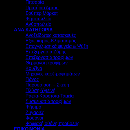
Πιτσαρία
Πρατήριο Άρτου
Σούπερ Μάρκετ
Ψητοπωλείο
Ανθοπωλείο
ΑΝΑ ΚΑΤΗΓΟΡΙΑ
Ανοξείδωτες κατασκευές
Εξαερισμός-Κλιματισμός
Επαγγελματικά ψυγεία & Ψύξη
Επεξεργασία Ζύμης
Επεξεργασία τροφίμων
Θέρμανση τροφίμων
Κουζίνα
Μηχανές καφέ-ροφημάτων
Πάγος
Παρουσίαση – Σκεύη
Πλύση-Υγιεινή
Ράφια-Καρότσια-Ταμεία
Συσκευασία τροφίμων
Ψήσιμο
Ζυγαριές
Φούρνοι
Ψηφιακή οθόνη προβολής
ΕΠΙΚΟΙΝΩΝΙΑ