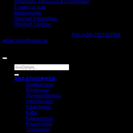
Αποστολή, Πληρωμή & Επιστροφές
Σχετικά με εμάς
Επικοινωνία
Πολιτική Απορρήτου
Πολιτική Cookies
Καβαλάρι Λαγκαδάς ΤΚ: 57200 -
Τηλ. (+30) 2321321506
-
email: info@hostec.gr
©2026
HOSTEC
|
Digital Marketing by friendsconsulting
Αναζήτηση
για:
ΑΝΑ ΕΠΙΧΕΙΡΗΣΗ
Αναψυκτήριο
Εστιατόριο
Ζαχαροπλαστείο
Ιχθυοπωλείο
Καφέ-Μπαρ
Κάβα
Καφεκοπτείο
Κρεοπωλείο
Ξενοδοχείο